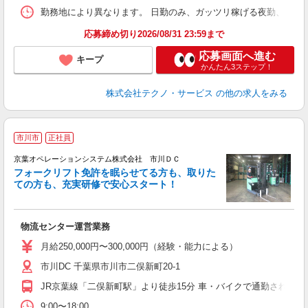
勤務地により異なります。 日勤のみ、ガッツリ稼げる夜勤、シフトによる交
応募締め切り2026/08/31 23:59まで
応募画面へ進む
キープ
かんたん3ステップ！
株式会社テクノ・サービス
の他の求人をみる
2
市川市
正社員
京葉オペレーションシステム株式会社 市川ＤＣ
フォークリフト免許を眠らせてる方も、取りた
ての方も、充実研修で安心スタート！
ご
物流センター運営業務
月給250,000円〜300,000円（経験・能力による）
市川DC 千葉県市川市二俣新町20-1
JR京葉線「二俣新町駅」より徒歩15分 車・バイクで通勤されて
9:00〜18:00