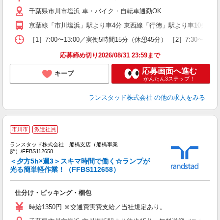
千葉県市川市塩浜 車・バイク・自転車通勤OK
京葉線「市川塩浜」駅より車4分 東西線「行徳」駅より車10分 京
［1］7:00〜13:00／実働5時間15分（休憩45分） ［2］7:
応募締め切り2026/08/31 23:59まで
応募画面へ進む
キープ
かんたん3ステップ！
ランスタッド株式会社
の他の求人をみる
市川市
派遣社員
備
ランスタッド株式会社 船橋支店（船橋事業
所）/FFBS112658
＜夕方5h×週3＞スキマ時間で働く☆ランプが
光る簡単軽作業！（FFBS112658）
て
仕分け・ピッキング・梱包
未
～
時給1350円 ※交通費実費支給／当社規定あり。