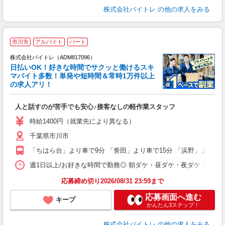
株式会社バイトレ
の他の求人をみる
市川市
アルバイト
パート
株式会社バイトレ（ADM817096）
く
日払いOK！好きな時間でサクッと働けるスキ
マバイト多数！単発や短時間＆常時1万件以上
☆
の求人アリ！
験
人と話すのが苦手でも安心♪接客なしの軽作業スタッフ
即
活
時給1400円（就業先により異なる）
（
千葉県市川市
短
K
「ちはら台」より車で9分 「誉田」より車で15分 「浜野」より車で
日
髪
週1日以上/お好きな時間で勤務◎ 朝ダケ・昼ダケ・夜ダケ・夜勤など、 ご自
応募締め切り2026/08/31 23:59まで
応募画面へ進む
キープ
かんたん3ステップ！
株式会社バイトレ
の他の求人をみる