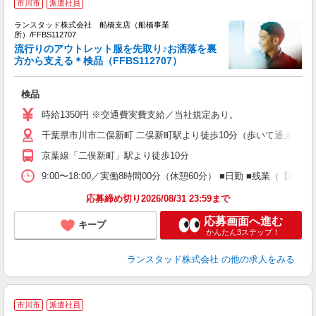
市川市
派遣社員
ランスタッド株式会社 船橋支店（船橋事業
所）/FFBS112707
流行りのアウトレット服を先取り♪お洒落を裏
方から支える＊検品（FFBS112707）
＜
未
検品
祝
時給1350円 ※交通費実費支給／当社規定あり。
千葉県市川市二俣新町 二俣新町駅より徒歩10分（歩いて通えます
京葉線「二俣新町」駅より徒歩10分
9:00〜18:00／実働8時間00分（休憩60分） ■日勤 ■残業
応募締め切り2026/08/31 23:59まで
応募画面へ進む
キープ
かんたん3ステップ！
ランスタッド株式会社
の他の求人をみる
市川市
派遣社員