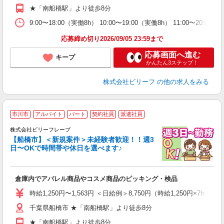
げ
★「南船橋駅」より徒歩8分
支
9:00〜18:00（実働8h） 10:00〜19:00（実働8h） 11:00〜20:
応募締め切り2026/09/05 23:59まで
応募画面へ進む
キープ
かんたん3ステップ！
株式会社ビリーフ
の他の求人をみる
市川市
アルバイト
パート
契約社員
派遣社員
仕
中
株式会社ビリーフレーブ
【船橋市】＜新規案件＞未経験者歓迎！！週3
い
日〜OKで時間帯や休日を選べます♪
入
り
女
倉庫内でアパレル商品やコスメ商品のピッキング・検品
ド
い
時給1,250円〜1,563円 ＜日給例＞8,750円（時給1,250円×7h） 
由
千葉県船橋市 ★「南船橋駅」より徒歩8分
自
★「南船橋駅」より徒歩8分