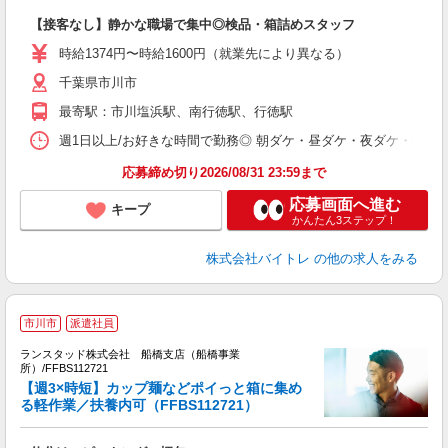
気
【接客なし】静かな職場で集中◎検品・箱詰めスタッフ
即
活
時給1374円〜時給1600円（就業先により異なる）
（
千葉県市川市
短
K
最寄駅：市川塩浜駅、南行徳駅、行徳駅
日
髪
週1日以上/お好きな時間で勤務◎ 朝ダケ・昼ダケ・夜ダケ・夜勤など、 ご自
応募締め切り2026/08/31 23:59まで
応募画面へ進む
キープ
かんたん3ステップ！
株式会社バイトレ
の他の求人をみる
市川市
派遣社員
ランスタッド株式会社 船橋支店（船橋事業
作
所）/FFBS112721
容
【週3×時短】カップ麺などポイっと箱に集め
満
る軽作業／扶養内可（FFBS112721）
＞
未