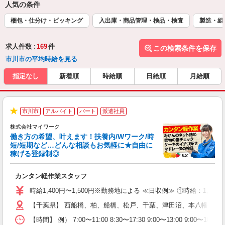
人気の条件
梱包・仕分け・ピッキング
入出庫・商品管理・検品・検査
製造・組
求人件数 :
169
件
この検索条件を保存
市川市の平均時給を見る
指定なし
新着順
時給順
日給順
月給順
市川市
アルバイト
パート
派遣社員
★
株式会社マイワーク
働き方の希望、叶えます！扶養内/Wワーク/時
短/短期など…どんな相談もお気軽に★自由に
稼げる登録制◎
き
カンタン軽作業スタッフ
履
歓
時給1,400円〜1,500円※勤務地による ≪日収例≫ ①時給：1,5
躍
【千葉県】 西船橋、柏、船橋、松戸、千葉、津田沼、本八幡、市
（
週
【時間】 例） 7:00〜11:00 8:30〜17:30 9:00〜1
シ