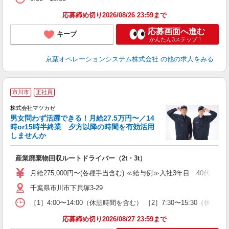
応募締め切り2026/08/26 23:59まで
応募画面へ進む
キープ
かんたん3ステップ！
京葉オペレーションシステム株式会社
の他の求人をみる
★
市川市
正社員
株式会社マツカゼ
男女問わず活躍できる！月給27.5万円〜／14
ゼ
時or15時半終業 夕方以降の時間を有効活用
しませんか
公
産業廃棄物回収ルートドライバー（2t・3t）
入
経
月給275,000円〜(各種手当含む) ≪給与例≫入社3年目 40代 年
ー
千葉県市川市下貝塚3-29
通
社
［1］4:00〜14:00（休憩時間を含む） ［2］7:30〜15:30（休憩
応募締め切り2026/08/27 23:59まで