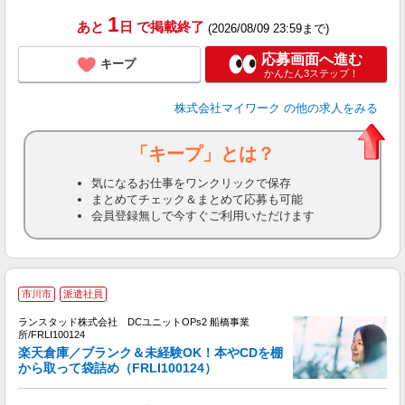
通
1
あと
日
で掲載終了
(2026/08/09 23:59まで)
応募画面へ進む
キープ
かんたん3ステップ！
株式会社マイワーク
の他の求人をみる
「キープ」とは？
気になるお仕事をワンクリックで保存
まとめてチェック＆まとめて応募も可能
会員登録無しで今すぐご利用いただけます
市川市
派遣社員
ランスタッド株式会社 DCユニットOPs2 船橋事業
所/FRLI100124
す
楽天倉庫／ブランク＆未経験OK！本やCDを棚
から取って袋詰め（FRLI100124）
ラ