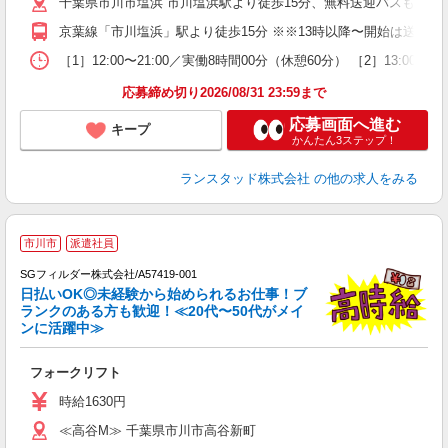
千葉県市川市塩浜 市川塩浜駅より徒歩15分、無料送迎バスも
京葉線「市川塩浜」駅より徒歩15分 ※※13時以降〜開始は送迎
［1］12:00〜21:00／実働8時間00分（休憩60分） ［2］13
応募締め切り2026/08/31 23:59まで
応募画面へ進む
キープ
かんたん3ステップ！
ランスタッド株式会社
の他の求人をみる
市川市
派遣社員
SGフィルダー株式会社/A57419-001
日払いOK◎未経験から始められるお仕事！ブ
ランクのある方も歓迎！≪20代〜50代がメイ
ンに活躍中≫
稼
フォークリフト
フ
シ
時給1630円
O
≪高谷M≫ 千葉県市川市高谷新町