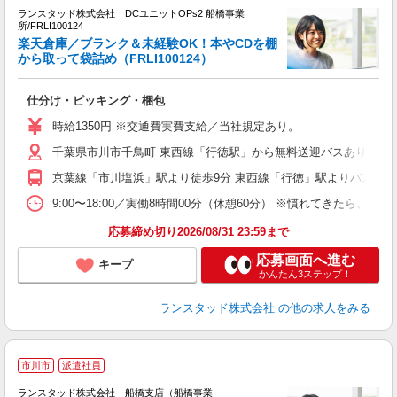
ランスタッド株式会社 DCユニットOPs2 船橋事業
所/FRLI100124
す
楽天倉庫／ブランク＆未経験OK！本やCDを棚
から取って袋詰め（FRLI100124）
ラ
仕分け・ピッキング・梱包
未
～
時給1350円 ※交通費実費支給／当社規定あり。
千葉県市川市千鳥町 東西線「行徳駅」から無料送迎バスあり◎
京葉線「市川塩浜」駅より徒歩9分 東西線「行徳」駅よりバス10
9:00〜18:00／実働8時間00分（休憩60分） ※慣れてきたら
応募締め切り2026/08/31 23:59まで
応募画面へ進む
キープ
かんたん3ステップ！
ランスタッド株式会社
の他の求人をみる
市川市
派遣社員
ランスタッド株式会社 船橋支店（船橋事業