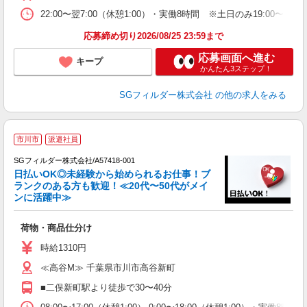
22:00〜翌7:00（休憩1:00）・実働8時間 ※土日のみ19:00
応募締め切り2026/08/25 23:59まで
応募画面へ進む
キープ
かんたん3ステップ！
SGフィルダー株式会社
の他の求人をみる
市川市
派遣社員
SGフィルダー株式会社/A57418-001
日払いOK◎未経験から始められるお仕事！ブ
ランクのある方も歓迎！≪20代〜50代がメイ
ンに活躍中≫
稼
荷物・商品仕分け
フ
シ
時給1310円
≪高谷M≫ 千葉県市川市高谷新町
■二俣新町駅より徒歩で30〜40分