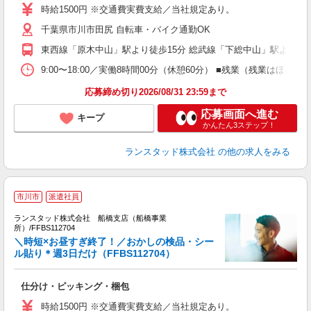
時給1500円 ※交通費実費支給／当社規定あり。
千葉県市川市田尻 自転車・バイク通勤OK
東西線「原木中山」駅より徒歩15分 総武線「下総中山」駅より5分
9:00〜18:00／実働8時間00分（休憩60分） ■残業（残業
応募締め切り2026/08/31 23:59まで
応募画面へ進む
キープ
かんたん3ステップ！
ランスタッド株式会社
の他の求人をみる
市川市
派遣社員
ランスタッド株式会社 船橋支店（船橋事業
所）/FFBS112704
＼時短×お昼すぎ終了！／おかしの検品・シー
ル貼り＊週3日だけ（FFBS112704）
業
仕分け・ピッキング・梱包
未
入
時給1500円 ※交通費実費支給／当社規定あり。