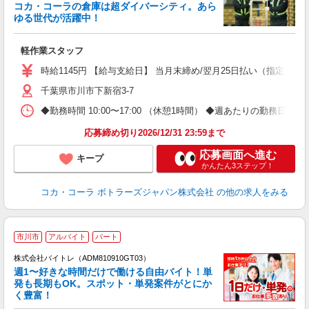
コカ・コーラの倉庫は超ダイバーシティ。あら
ゆる世代が活躍中！
め
軽作業スタッフ
未
時給1145円 【給与支給日】 当月末締め/翌月25日払い（指定口座
千葉県市川市下新宿3-7
◆勤務時間 10:00〜17:00 （休憩1時間） ◆週あたりの勤務日数
応募締め切り2026/12/31 23:59まで
応募画面へ進む
キープ
かんたん3ステップ！
コカ・コーラ ボトラーズジャパン株式会社
の他の求人をみる
市川市
アルバイト
パート
株式会社バイトレ（ADM810910GT03）
週1〜好きな時間だけで働ける自由バイト！単
発も長期もOK。スポット・単発案件がとにか
も
く豊富！