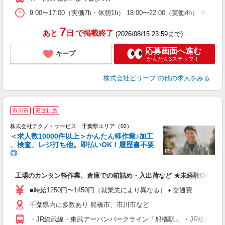
9:00〜17:00（実働7h・休憩1h） 18:00〜22:00（実働4h） 
7
あと
日
で掲載終了
(2026/08/15 23:59まで)
応募画面へ進む
キープ
かんたん3ステップ！
株式会社ビリーフ
の他の求人をみる
≪
市川市
派遣社員
株式会社テクノ・サービス 千葉県エリア（02）
＜求人数10000件以上＞かんたん軽作業♪加工
、検査、レジ打ち他。即払いOK！履歴書不要
◎
お
工場のカンタン軽作業、倉庫での箱詰め・入出荷など ★未経験OKのお
未
ア
■時給1250円〜1450円（就業先により異なる）＋交通費
の
千葉県内に多数あり 船橋市、市川市など
・JR総武線・東武アーバンパークライン「船橋駅」 ・JR総武線