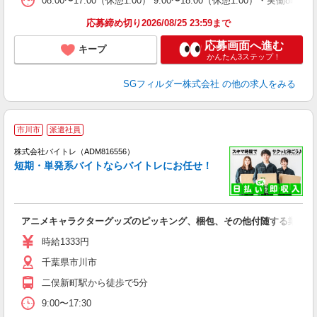
08:00〜17:00（休憩1:00） 9:00〜18:00（休憩1:0
応募締め切り2026/08/25 23:59まで
応募画面へ進む
キープ
かんたん3ステップ！
SGフィルダー株式会社
の他の求人をみる
市川市
派遣社員
ィ
株式会社バイトレ（ADM816556）
短期・単発系バイトならバイトレにお任せ！
い
アニメキャラクターグッズのピッキング、梱包、その他付随する業務
即
活
時給1333円
（
千葉県市川市
煙
週
二俣新町駅から徒歩で5分
9:00〜17:30