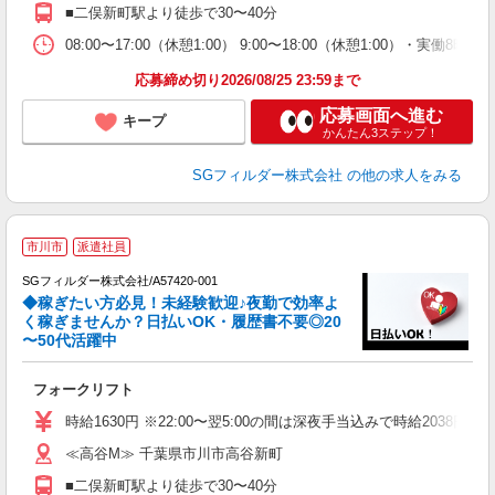
■二俣新町駅より徒歩で30〜40分
08:00〜17:00（休憩1:00） 9:00〜18:00（休憩1:0
応募締め切り2026/08/25 23:59まで
応募画面へ進む
キープ
かんたん3ステップ！
SGフィルダー株式会社
の他の求人をみる
市川市
派遣社員
SGフィルダー株式会社/A57420-001
◆稼ぎたい方必見！未経験歓迎♪夜勤で効率よ
く稼ぎませんか？日払いOK・履歴書不要◎20
〜50代活躍中
ー
フォークリフト
フ
シ
時給1630円 ※22:00〜翌5:00の間は深夜手当込みで時給2038円
通
≪高谷M≫ 千葉県市川市高谷新町
■二俣新町駅より徒歩で30〜40分