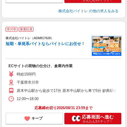
かんたん3ステップ！
株式会社バイトレ
の他の求人をみる
市川市
派遣社員
ィ
株式会社バイトレ（ADM817628）
短期・単発系バイトならバイトレにお任せ！
い
ECサイトの荷物の仕分け、倉庫内作業
即
活
時給1500円
（
千葉県市川市
煙
（
原木中山駅から徒歩で17分 原木中山駅から車で5分 妙典駅からバス
12:00〜18:00
応募締め切り2026/08/31 23:59まで
応募画面へ進む
キープ
かんたん3ステップ！