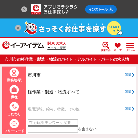
関東
の求人
▼エリア変更
市川市の軽作業・製造・物流のバイト・アルバイト・パートの求人情
報一覧
市川市
選択
勤務地/駅
軽作業・製造・物流すべて
選択
職種
雇用形態、給与、特徴、その他
選択
こだわり
を含まない
フリーワード