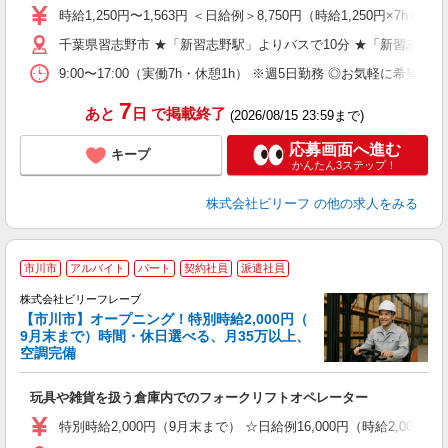
収
時給1,250円〜1,563円 ＜日給例＞8,750円（時給1,250円×7h） 
制
千葉県習志野市 ★「新習志野駅」よりバスで10分 ★「新習志野
プ
め
9:00〜17:00（実働7h・休憩1h） ※週5日勤務 ◎お気軽に希
7
あと
日
で掲載終了
(2026/08/15 23:59まで)
応募画面へ進む
キープ
かんたん3ステップ！
株式会社ビリーフ
の他の求人をみる
市川市
アルバイト
パート
契約社員
派遣社員
株式会社ビリーフレーブ
イ
【市川市】オープニング！特別時給2,000円（
9月末まで）時間・休日選べる、月35万以上、
し
空調完備
入
た
玩具や雑貨を扱う倉庫内でのフォークリフトオペレーター
第
ブ
特別時給2,000円（9月末まで） ☆日給例16,000円（時給2,000円×
収