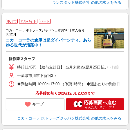
ランスタッド株式会社
の他の求人をみる
市川市
アルバイト
パート
コカ・コーラ ボトラーズジャパン＿市川SC【求人番号：
85123】
コカ・コーラの倉庫は超ダイバーシティ。あら
ゆる世代が活躍中！
で
軽作業スタッフ
未
時給1145円 【給与支給日】 当月末締め/翌月25日払い（指定口座
千葉県市川市下新宿3-7
◆勤務時間 10:00〜17:00 （休憩1時間） ◆週あたりの勤務日数
応募締め切り2026/12/31 23:59まで
応募画面へ進む
キープ
かんたん3ステップ！
コカ・コーラ ボトラーズジャパン株式会社
の他の求人をみる