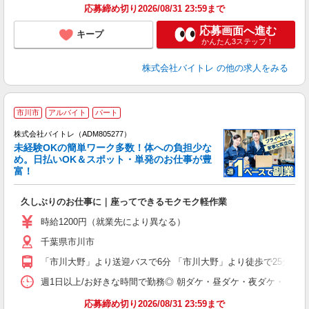
応募締め切り2026/08/31 23:59まで
応募画面へ進む
キープ
かんたん3ステップ！
株式会社バイトレ
の他の求人をみる
市川市
アルバイト
パート
株式会社バイトレ（ADM805277）
未経験OKの簡単ワーク多数！体への負担少な
め。日払いOK＆スポット・単発のお仕事が豊
富！
ス
ロ
久しぶりのお仕事に｜座ってできるモクモク軽作業
即
活
時給1200円（就業先により異なる）
（
千葉県市川市
短
K
「市川大野」より送迎バスで6分 「市川大野」より徒歩で25分
日
髪
週1日以上/お好きな時間で勤務◎ 朝ダケ・昼ダケ・夜ダケ・夜勤など、 ご自
応募締め切り2026/08/31 23:59まで