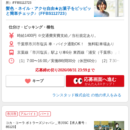
所）/FFBS112723
髪色・ネイル・アクセ自由★お菓子をピッピッ
と簡単チェック♪（FFBS112723）
よ
自
仕分け・ピッキング・梱包
未
時給1400円 ※交通費実費支給／当社規定あり。
千葉県市川市塩浜 車・バイク通勤OK！ 無料駐車場あり
京葉線「市川塩浜」駅より車6分 東西線「浦安（千葉県）」駅より車
［1］7:00〜16:00／実働8時間00分（休憩60分） ［2］7:3
応募締め切り2026/08/31 23:59まで
応募画面へ進む
キープ
かんたん3ステップ！
ランスタッド株式会社
の他の求人をみる
市川市
アルバイト
パート
コカ・コーラ ボトラーズジャパン＿市川SC【求人番号：
85123】