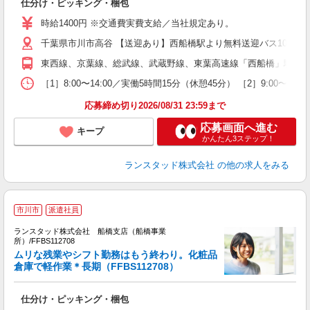
仕分け・ピッキング・梱包
～
時給1400円 ※交通費実費支給／当社規定あり。
千葉県市川市高谷 【送迎あり】西船橋駅より無料送迎バス10分♪
東西線、京葉線、総武線、武蔵野線、東葉高速線「西船橋」駅よりバ
［1］8:00〜14:00／実働5時間15分（休憩45分） ［2］9:
応募締め切り2026/08/31 23:59まで
応募画面へ進む
キープ
かんたん3ステップ！
ランスタッド株式会社
の他の求人をみる
市川市
派遣社員
ランスタッド株式会社 船橋支店（船橋事業
所）/FFBS112708
ムリな残業やシフト勤務はもう終わり。化粧品
倉庫で軽作業＊長期（FFBS112708）
テ
仕分け・ピッキング・梱包
未