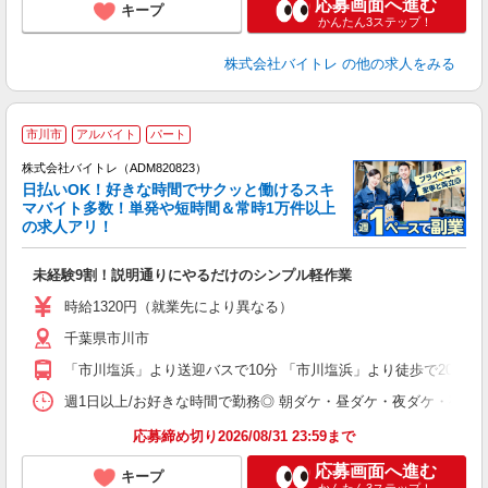
応募画面へ進む
キープ
かんたん3ステップ！
株式会社バイトレ
の他の求人をみる
市川市
アルバイト
パート
株式会社バイトレ（ADM820823）
く
日払いOK！好きな時間でサクッと働けるスキ
マバイト多数！単発や短時間＆常時1万件以上
☆
の求人アリ！
験
未経験9割！説明通りにやるだけのシンプル軽作業
即
活
時給1320円（就業先により異なる）
（
千葉県市川市
短
K
「市川塩浜」より送迎バスで10分 「市川塩浜」より徒歩で20分
日
髪
週1日以上/お好きな時間で勤務◎ 朝ダケ・昼ダケ・夜ダケ・夜勤など、 ご自
応募締め切り2026/08/31 23:59まで
応募画面へ進む
キープ