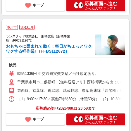
応募画面へ進む
キープ
かんたん3ステップ！
市川市
派遣社員
ん
ランスタッド株式会社 船橋支店（船橋事業
所）/FFBS112672
おもちゃに囲まれて働く！毎日がちょっとワク
流
ワクする軽作業♪（FFBS112672）
齢
ミ
検品
時給1336円 ※交通費実費支給／当社規定あり。
千葉県市川市二俣新町 【無料送迎アリ】西船橋駅から出ています（8:1
東西線、京葉線、総武線、武蔵野線、東葉高速線「西船橋」駅よりバ
［1］9:00〜17:30／実働7時間30分（休憩60分） ［2］10
応募締め切り2026/08/31 23:59まで
応募画面へ進む
キープ
かんたん3ステップ！