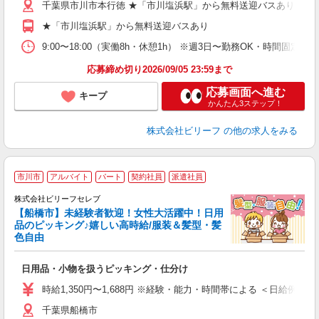
千葉県市川市本行徳 ★「市川塩浜駅」から無料送迎バスあり
シ
グ
★「市川塩浜駅」から無料送迎バスあり
残
9:00〜18:00（実働8h・休憩1h） ※週3日〜勤務OK・時間固
応募締め切り2026/09/05 23:59まで
応募画面へ進む
キープ
かんたん3ステップ！
株式会社ビリーフ
の他の求人をみる
市川市
アルバイト
パート
契約社員
派遣社員
株式会社ビリーフセレブ
に
【船橋市】未経験者歓迎！女性大活躍中！日用
く
品のピッキング♪嬉しい高時給/服装＆髪型・髪
色自由
軽
入
日用品・小物を扱うピッキング・仕分け
た
第
時給1,350円〜1,688円 ※経験・能力・時間帯による ＜日給例＞10,800
ブ
千葉県船橋市
払