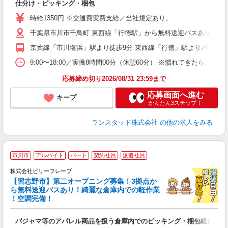
仕分け・ピッキング・梱包
未
～
時給1350円 ※交通費実費支給／当社規定あり。
千葉県市川市千鳥町 東西線「行徳駅」から無料送迎バスあり◎
京葉線「市川塩浜」駅より徒歩9分 東西線「行徳」駅よりバス10
9:00〜18:00／実働8時間00分（休憩60分） ※慣れてきたら
応募締め切り2026/08/31 23:59まで
応募画面へ進む
キープ
かんたん3ステップ！
ランスタッド株式会社
の他の求人をみる
市川市
アルバイト
パート
契約社員
派遣社員
8
費
株式会社ビリーフレーブ
【習志野市】第二オープニング募集！3拠点か
待
ら無料送迎バスあり！綺麗な倉庫内での軽作業
入
！空調完備！
た
第
パジャマ等のアパレル商品を扱う倉庫内でのピッキング・梱包軽作業
ブ