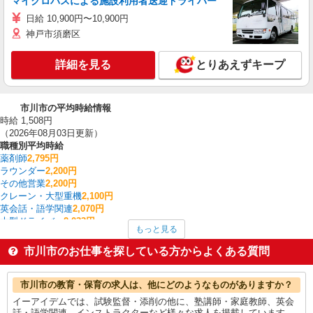
マイクロバスによる施設利用者送迎ドライバー
日給 10,900円〜10,900円
神戸市須磨区
詳細を見る
とりあえずキープ
市川市の平均時給情報
時給 1,508円
（2026年08月03日更新）
職種別平均時給
薬剤師
2,795円
ラウンダー
2,200円
その他営業
2,200円
クレーン・大型重機
2,100円
英会話・語学関連
2,070円
大型ドライバー
2,033円
もっと見る
作業療法士・理学療法士・言語聴覚士・視能訓練士
1,811円
クレーン・玉掛
1,750円
市川市のお仕事を探している方からよくある質問
金融・貿易事務
1,750円
家事代行
1,700円
市川市の他の職種の平均時給を見る
市川市の教育・保育の求人は、他にどのようなものがありますか？
イーアイデムでは、試験監督・添削の他に、塾講師・家庭教師、英会
話・語学関連、インストラクターなど様々な求人を掲載しています。