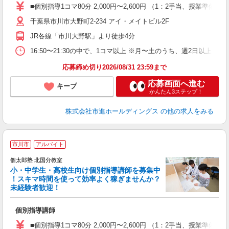
務
■個別指導1コマ80分 2,000円〜2,600円 （1：2手当、授
千葉県市川市大野町2-234 アイ・メイトビル2F
JR各線「市川大野駅」より徒歩4分
16:50〜21:30の中で、1コマ以上 ※月〜土のうち、週2日以上
応募締め切り2026/08/31 23:59まで
応募画面へ進む
キープ
かんたん3ステップ！
株式会社市進ホールディングス
の他の求人をみる
市川市
アルバイト
来
中
個太郎塾 北国分教室
小・中学生・高校生向け個別指導講師を募集中
！スキマ時間を使って効率よく稼ぎませんか？
未経験者歓迎！
を
個別指導講師
未
務
■個別指導1コマ80分 2,000円〜2,600円 （1：2手当、授