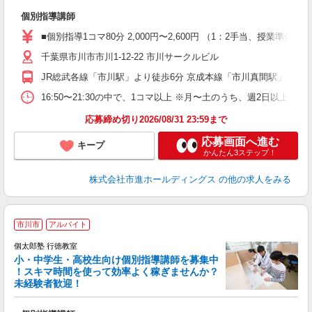
を
個別指導講師
未
務
■個別指導1コマ80分 2,000円〜2,600円 （1：2手当、授
千葉県市川市市川1-12-22 市川サークルビル
JR総武各線「市川駅」より徒歩6分 京成本線「市川真間駅」より徒
16:50〜21:30の中で、1コマ以上 ※月〜土のうち、週2日以上
応募締め切り2026/08/31 23:59まで
応募画面へ進む
キープ
かんたん3ステップ！
株式会社市進ホールディングス
の他の求人をみる
市川市
アルバイト
来
中
個太郎塾 行徳教室
小・中学生・高校生向け個別指導講師を募集中
！スキマ時間を使って効率よく稼ぎませんか？
未経験者歓迎！
を