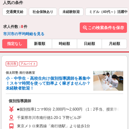
人気の条件
交通費支給
社会保険あり
未経験歓迎
ミドル（40代～）活躍中
求人件数 :
8
件
この検索条件を保存
市川市の平均時給を見る
指定なし
新着順
時給順
日給順
月給順
市川市
アルバイト
来
中
個太郎塾 南行徳教室
小・中学生・高校生向け個別指導講師を募集中
！スキマ時間を使って効率よく稼ぎませんか？
未経験者歓迎！
を
個別指導講師
未
務
■個別指導1コマ80分 2,000円〜2,600円 （1：2手当、授
千葉県市川市南行徳1-20-1 下野ビル2F
東京メトロ東西線「南行徳駅」より徒歩1分