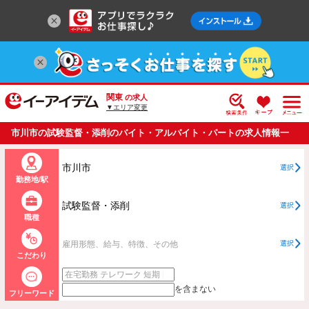
関東
の求人
▼エリア変更
市川市の試験監督・添削のバイト・アルバイト・パートの求人情報一
覧
市川市
選択
勤務地/駅
試験監督・添削
選択
職種
雇用形態、給与、特徴、その他
選択
こだわり
を含まない
フリーワード