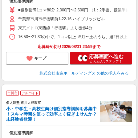
個別指導講師
未
務
■個別指導1コマ80分 2,000円〜2,600円 （1：2手当、授
千葉県市川市行徳駅前1-22-16 ハイブリッジビル
東京メトロ東西線「行徳駅」より徒歩4分
16:50〜21:30の中で、1コマ以上 ※月〜土のうち、週2日以上
応募締め切り2026/08/31 23:59まで
応募画面へ進む
キープ
かんたん3ステップ！
株式会社市進ホールディングス
の他の求人をみる
市川市
アルバイト
来
中
個太郎塾 市川大野教室
小・中学生・高校生向け個別指導講師を募集中
！スキマ時間を使って効率よく稼ぎませんか？
未経験者歓迎！
を
個別指導講師
未