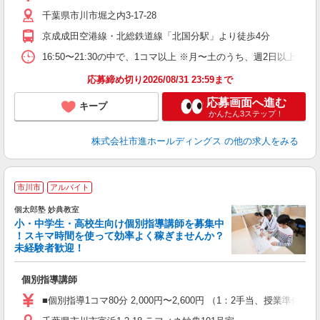
千葉県市川市堀之内3-17-28
京成成田空港線・北総鉄道線「北国分駅」より徒歩4分
16:50〜21:30の中で、1コマ以上 ※月〜土のうち、週2日以上
応募締め切り2026/08/31 23:59まで
応募画面へ進む
キープ
かんたん3ステップ！
株式会社市進ホールディングス
の他の求人をみる
市川市
アルバイト
来
中
個太郎塾 妙典教室
小・中学生・高校生向け個別指導講師を募集中
！スキマ時間を使って効率よく稼ぎませんか？
未経験者歓迎！
を
個別指導講師
未
務
■個別指導1コマ80分 2,000円〜2,600円 （1：2手当、授