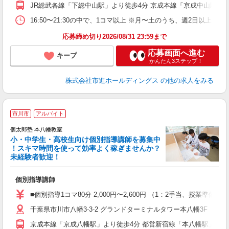
JR総武各線「下総中山駅」より徒歩4分 京成本線「京成中山駅」よ
16:50〜21:30の中で、1コマ以上 ※月〜土のうち、週2日以上
応募締め切り2026/08/31 23:59まで
応募画面へ進む
キープ
かんたん3ステップ！
株式会社市進ホールディングス
の他の求人をみる
市川市
アルバイト
来
中
個太郎塾 本八幡教室
小・中学生・高校生向け個別指導講師を募集中
！スキマ時間を使って効率よく稼ぎませんか？
未経験者歓迎！
を
個別指導講師
未
務
■個別指導1コマ80分 2,000円〜2,600円 （1：2手当、授
千葉県市川市八幡3-3-2 グランドターミナルタワー本八幡3F
京成本線「京成八幡駅」より徒歩4分 都営新宿線「本八幡駅」より