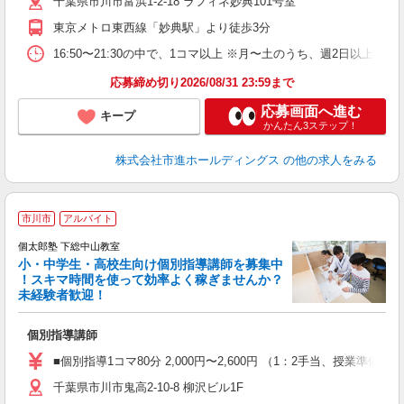
千葉県市川市富浜1-2-18 ラフィネ妙典101号室
東京メトロ東西線「妙典駅」より徒歩3分
16:50〜21:30の中で、1コマ以上 ※月〜土のうち、週2日以上
応募締め切り2026/08/31 23:59まで
応募画面へ進む
キープ
かんたん3ステップ！
株式会社市進ホールディングス
の他の求人をみる
市川市
アルバイト
来
中
個太郎塾 下総中山教室
小・中学生・高校生向け個別指導講師を募集中
！スキマ時間を使って効率よく稼ぎませんか？
未経験者歓迎！
を
個別指導講師
未
務
■個別指導1コマ80分 2,000円〜2,600円 （1：2手当、授
千葉県市川市鬼高2-10-8 柳沢ビル1F