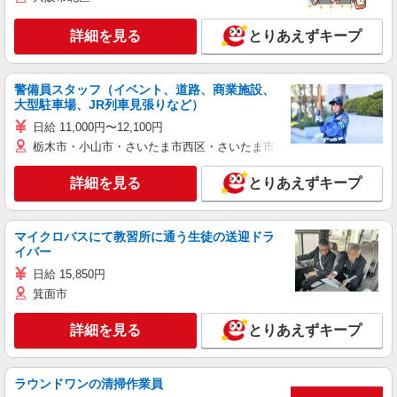
詳細を見る
とりあえずキープ
警備員スタッフ（イベント、道路、商業施設、
大型駐車場、JR列車見張りなど）
日給 11,000円〜12,100円
栃木市・小山市・さいたま市西区・さいたま市岩槻区・久喜市・蓮田
詳細を見る
とりあえずキープ
マイクロバスにて教習所に通う生徒の送迎ドラ
イバー
日給 15,850円
箕面市
詳細を見る
とりあえずキープ
ラウンドワンの清掃作業員