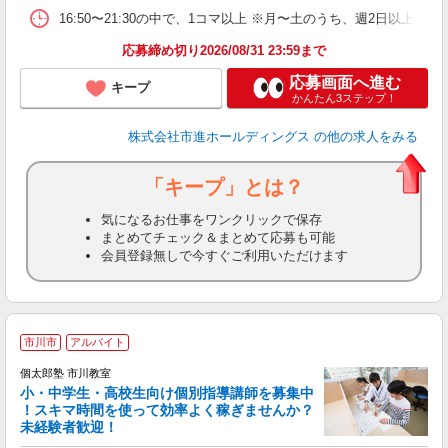
16:50〜21:30の中で、1コマ以上 ※月〜土のうち、週2日以上
応募締め切り2026/08/31 23:59まで
応募画面へ進む
キープ
かんたん3ステップ！
株式会社市進ホールディングス
の他の求人をみる
「キープ」とは？
気になるお仕事をワンクリックで保存
まとめてチェック＆まとめて応募も可能
会員登録無しで今すぐご利用いただけます
市川市
アルバイト
来
中
個太郎塾 市川教室
小・中学生・高校生向け個別指導講師を募集中
！スキマ時間を使って効率よく稼ぎませんか？
未経験者歓迎！