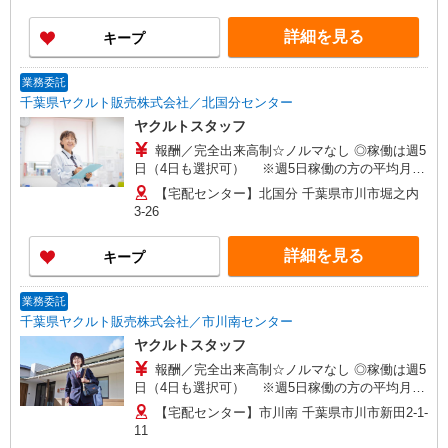
せください！ ◎20代〜50代を中心に幅広い年代の
方が活躍中！
詳細を見る
キープ
業務委託
千葉県ヤクルト販売株式会社／北国分センター
ヤクルトスタッフ
報酬／完全出来高制☆ノルマなし ◎稼働は週5
日（4日も選択可） ※週5日稼働の方の平均月収
27万円 「あなたに合わせた」働き方ができます。
【宅配センター】北国分 千葉県市川市堀之内
働き方やご希望の収入など、お気軽にお問い合わ
3-26
せください！ ◎20代〜50代を中心に幅広い年代の
方が活躍中！
詳細を見る
キープ
業務委託
千葉県ヤクルト販売株式会社／市川南センター
ヤクルトスタッフ
報酬／完全出来高制☆ノルマなし ◎稼働は週5
日（4日も選択可） ※週5日稼働の方の平均月収
27万円 「あなたに合わせた」働き方ができます。
【宅配センター】市川南 千葉県市川市新田2-1-
働き方やご希望の収入など、お気軽にお問い合わ
11
せください！ ◎20代〜50代を中心に幅広い年代の