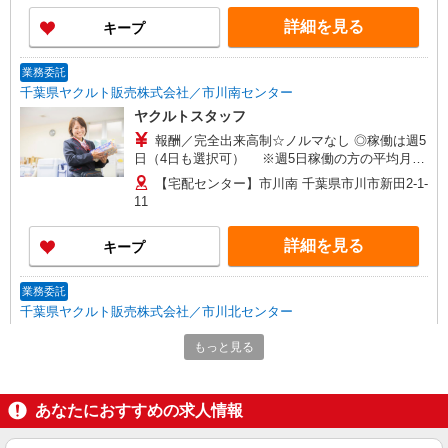
方が活躍中！
詳細を見る
キープ
業務委託
千葉県ヤクルト販売株式会社／市川南センター
ヤクルトスタッフ
報酬／完全出来高制☆ノルマなし ◎稼働は週5
日（4日も選択可） ※週5日稼働の方の平均月収
27万円 「あなたに合わせた」働き方ができます。
【宅配センター】市川南 千葉県市川市新田2-1-
働き方やご希望の収入など、お気軽にお問い合わ
11
せください！ ◎20代〜50代を中心に幅広い年代の
方が活躍中！
詳細を見る
キープ
業務委託
千葉県ヤクルト販売株式会社／市川北センター
ヤクルトスタッフ
もっと見る
報酬／完全出来高制☆ノルマなし ◎稼働は週5
日（4日も選択可） ※週5日稼働の方の平均月収
27万円 「あなたに合わせた」働き方ができます。
【宅配センター】市川北 千葉県市川市菅野4-
あなたにおすすめの求人情報
働き方やご希望の収入など、お気軽にお問い合わ
16-10
せください！ ◎20代〜50代を中心に幅広い年代の