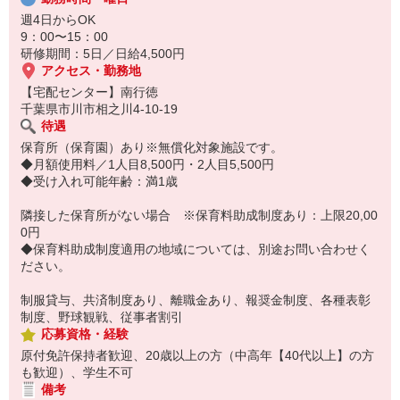
週4日からOK
9：00〜15：00
研修期間：5日／日給4,500円
アクセス・勤務地
【宅配センター】南行徳
千葉県市川市相之川4-10-19
待遇
保育所（保育園）あり※無償化対象施設です。
◆月額使用料／1人目8,500円・2人目5,500円
◆受け入れ可能年齢：満1歳
隣接した保育所がない場合 ※保育料助成制度あり：上限20,00
0円
◆保育料助成制度適用の地域については、別途お問い合わせく
ださい。
制服貸与、共済制度あり、離職金あり、報奨金制度、各種表彰
制度、野球観戦、従事者割引
応募資格・経験
原付免許保持者歓迎、20歳以上の方（中高年【40代以上】の方
も歓迎）、学生不可
備考