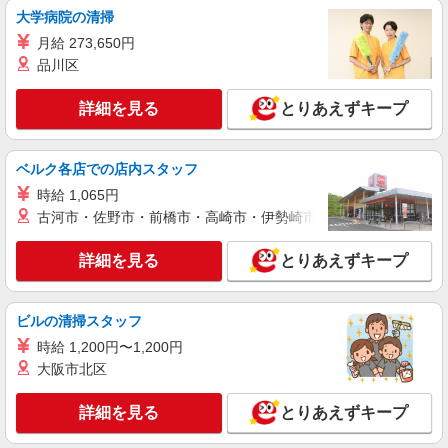
詳細を見る
キープ
大学病院の清掃
月給 273,650円
業務委託
品川区
千葉県ヤクルト販売株式会社／市川中央センター
ヤクルトスタッフ
詳細を見る
とりあえずキープ
報酬／完全出来高制☆ノルマなし ◎稼働は週5
日（4日も選択可） ※週5日稼働の方の平均月収
27万円 「あなたに合わせた」働き方ができます。
【宅配センター】市川中央 千葉県市川市鬼越
ベルク各店での店内スタッフ
働き方やご希望の収入など、お気軽にお問い合わ
2-2-2
せください！ ◎20代〜50代を中心に幅広い年代の
時給 1,065円
方が活躍中！
古河市・佐野市・前橋市・高崎市・伊勢崎市・太田市・館林市・
詳細を見る
キープ
詳細を見る
とりあえずキープ
業務委託
千葉県ヤクルト販売株式会社／市川北センター
ヤクルトスタッフ
ビルの清掃スタッフ
報酬／完全出来高制☆ノルマなし ◎稼働は週5
時給 1,200円〜1,200円
日（4日も選択可） ※週5日稼働の方の平均月収
大阪市北区
27万円 「あなたに合わせた」働き方ができます。
【宅配センター】市川北 千葉県市川市菅野4-
働き方やご希望の収入など、お気軽にお問い合わ
16-10
詳細を見る
せください！ ◎20代〜50代を中心に幅広い年代の
とりあえずキープ
方が活躍中！
詳細を見る
キープ