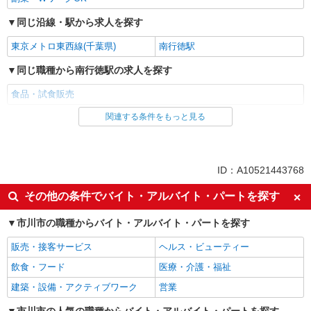
同じ沿線・駅から求人を探す
東京メトロ東西線(千葉県)
南行徳駅
同じ職種から南行徳駅の求人を探す
食品・試食販売
関連する条件をもっと見る
同じ雇用形態から南行徳駅の求人を探す
業務委託
同じ特徴から南行徳駅の求人を探す
ID：A10521443768
未経験歓迎
ミドル（40代～）活躍中
その他の条件でバイト・アルバイト・パートを探す
エルダー（50代～）活躍中
シニア（60代～）活躍中
市川市の職種からバイト・アルバイト・パートを探す
上場企業・上場企業のグループ会
扶養内勤務OK
社
販売・接客サービス
ヘルス・ビューティー
副業・WワークOK
飲食・フード
医療・介護・福祉
同じ職種から求人を探す
建築・設備・アクティブワーク
営業