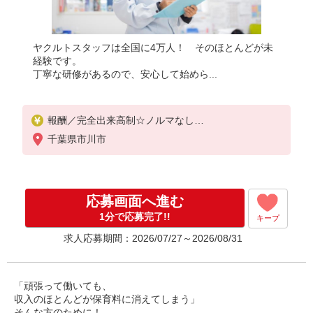
ヤクルトスタッフは全国に4万人！ そのほとんどが未
経験です。
丁寧な研修があるので、安心して始めら...
報酬／完全出来高制☆ノルマなし
◎稼働は週5日（4日も選択可）
千葉県市川市
※週5日稼働の方の平均月収27万円
「あなたに合わせた」働き方ができます。働き方や
ご希望の収入など、お気軽にお問い合わせください
！
応募画面へ進む
◎20代〜50代を中心に幅広い年代の方が活躍中！
1分で応募完了!!
キープ
求人応募期間：2026/07/27～2026/08/31
「頑張って働いても、
収入のほとんどが保育料に消えてしまう」
そんな方のために！