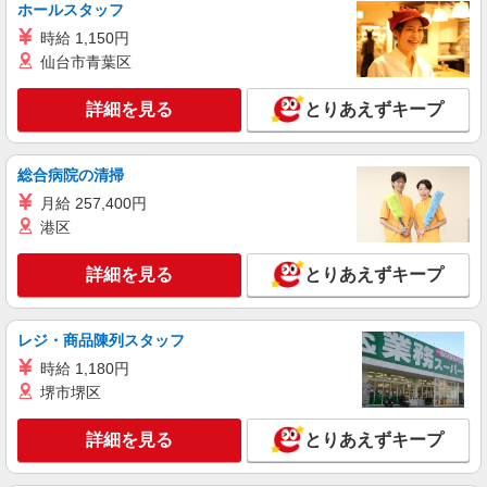
方が活躍中！
ホールスタッフ
詳細を見る
キープ
時給 1,150円
仙台市青葉区
業務委託
千葉県ヤクルト販売株式会社／妙典センター
詳細を見る
とりあえずキープ
ヤクルトスタッフ
報酬／完全出来高制☆ノルマなし ◎稼働は週5
日（4日も選択可） ※週5日稼働の方の平均月収
総合病院の清掃
27万円 「あなたに合わせた」働き方ができます。
【宅配センター】妙典 千葉県市川市妙典5-11-
働き方やご希望の収入など、お気軽にお問い合わ
月給 257,400円
5
せください！ ◎20代〜50代を中心に幅広い年代の
港区
方が活躍中！
詳細を見る
キープ
詳細を見る
とりあえずキープ
業務委託
千葉県ヤクルト販売株式会社／妙典センター
レジ・商品陳列スタッフ
ヤクルトスタッフ
時給 1,180円
報酬／完全出来高制☆ノルマなし ◎稼働は週5
堺市堺区
日（4日も選択可） ※週5日稼働の方の平均月収
27万円 「あなたに合わせた」働き方ができます。
【宅配センター】妙典 千葉県市川市妙典5-11-
詳細を見る
働き方やご希望の収入など、お気軽にお問い合わ
とりあえずキープ
5
せください！ ◎20代〜50代を中心に幅広い年代の
方が活躍中！