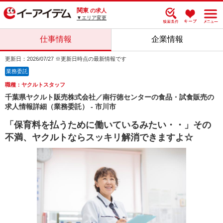
関東
の求人
▼エリア変更
仕事情報
企業情報
更新日：2026/07/27 ※更新日時点の最新情報です
業務委託
職種：ヤクルトスタッフ
千葉県ヤクルト販売株式会社／南行徳センターの食品・試食販売の
求人情報詳細（業務委託） - 市川市
「保育料を払うために働いているみたい・・」その
不満、ヤクルトならスッキリ解消できますよ☆