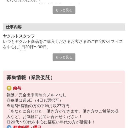
ヤクルトでは≪保育料助成制度≫を取り入れ、
もっと見る
一般の保育園に子どもを預けている方をバックアップ◎
頑張って働いた収入の中から、
少しでも家計の足しに、ママのお小遣いに♪ を応援します！
仕事内容
◆家庭と両立可能な短時間勤務
ヤクルトスタッフ
◆急なお休みにもスタッフ同士で快くフォロー
いつもヤクルト商品をご購入くださるお客さまのご自宅やオフィス
を中心に1日20軒〜30軒、
など、働くママの多いヤクルトならではの
ヤクルト商品をお届けするお仕事です。
充実した環境を整え、
もっと見る
商品を通じてお客さまとふれあう楽しさ、健康的な生活にお役立ち
仕事×育児のお悩みをスッキリ解決に導きます☆
できる喜び。
ヤクルトスタッフのお仕事は、たくさんのヤリガイにあふれていま
す！
募集情報（業務委託）
☆ココがPoint☆
給与
・職場の近くに保育所があるから、送り迎えの時間の心配がいりま
報酬／完全出来高制☆ノルマなし
せん
◎稼働は週5日（4日も選択可）
・隣接した保育所がない場合は保育料助成制度あり
※週5日稼働の方の平均月収27万円
・家事・夕食の支度なども余裕をもってできます！
「あなたに合わせた」働き方ができます。働き方やご希望の収
入など、お気軽にお問い合わせください！
◎20代〜50代を中心に幅広い年代の方が活躍中！
勤務時間・曜日