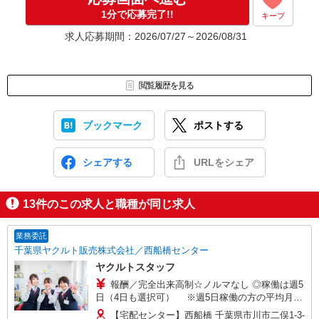
1分で応募完了!!
キープ
求人応募期間：2026/07/27～2026/08/31
閲覧履歴を見る
ブックマーク
ポストする
シェアする
URLをシェア
13
件のこの求人と職種が同じ求人
業務委託
千葉県ヤクルト販売株式会社／西船橋センター
ヤクルトスタッフ
報酬／完全出来高制☆ノルマなし ◎稼働は週5
日（4日も選択可） ※週5日稼働の方の平均月収
27万円 「あなたに合わせた」働き方ができます。
【宅配センター】西船橋 千葉県市川市二俣1-3-