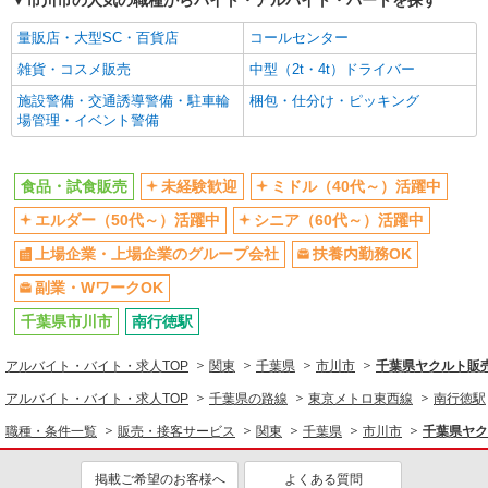
市川市の人気の職種からバイト・アルバイト・パートを探す
販売・接客サービス
食品・試食販売
量販店・大型SC・百貨店
コールセンター
雑貨・コスメ販売
中型（2t・4t）ドライバー
同じ特徴から求人を探す
施設警備・交通誘導警備・駐車輪
梱包・仕分け・ピッキング
未経験歓迎
ミドル（40代～）活躍中
場管理・イベント警備
上場企業・上場企業のグループ会
扶養内勤務OK
社
食品・試食販売
未経験歓迎
ミドル（40代～）活躍中
副業・WワークOK
エルダー（50代～）活躍中
シニア（60代～）活躍中
上場企業・上場企業のグループ会社
扶養内勤務OK
副業・WワークOK
千葉県市川市
南行徳駅
アルバイト・バイト・求人TOP
関東
千葉県
市川市
千葉県ヤクルト販
アルバイト・バイト・求人TOP
千葉県の路線
東京メトロ東西線
南行徳駅
職種・条件一覧
販売・接客サービス
関東
千葉県
市川市
千葉県ヤク
掲載ご希望のお客様へ
よくある質問