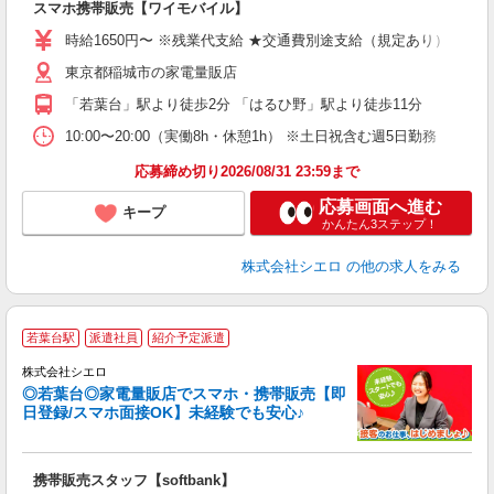
スマホ携帯販売【ワイモバイル】
躍
ー
時給1650円〜 ※残業代支給 ★交通費別途支給（規定あり） ゜+゜
自
東京都稲城市の家電量販店
ど
「若葉台」駅より徒歩2分 「はるひ野」駅より徒歩11分
10:00〜20:00（実働8h・休憩1h） ※土日祝含む週5日勤務
応募締め切り2026/08/31 23:59まで
応募画面へ進む
キープ
かんたん3ステップ！
株式会社シエロ
の他の求人をみる
★
若葉台駅
派遣社員
紹介予定派遣
♪
株式会社シエロ
◎若葉台◎家電量販店でスマホ・携帯販売【即
日登録/スマホ面接OK】未経験でも安心♪
理
携帯販売スタッフ【softbank】
即