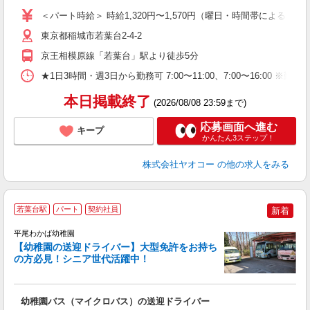
ア
＜パート時給＞ 時給1,320円〜1,570円（曜日・時間帯による） 
短
東京都稲城市若葉台2-4-2
り
京王相模原線「若葉台」駅より徒歩5分
★1日3時間・週3日から勤務可 7:00〜11:00、7:00〜1
本日掲載終了
(2026/08/08 23:59まで)
応募画面へ進む
キープ
かんたん3ステップ！
株式会社ヤオコー
の他の求人をみる
若葉台駅
パート
契約社員
新着
平尾わかば幼稚園
【幼稚園の送迎ドライバー】大型免許をお持ち
の方必見！シニア世代活躍中！
で
幼稚園バス（マイクロバス）の送迎ドライバー
経