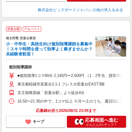
株式会社ビッグボーイジャパン
の他の求人をみる
若葉台駅
アルバイト
来
中
個太郎塾 若葉台教室
小・中学生・高校生向け個別指導講師を募集中
！スキマ時間を使って効率よく稼ぎませんか？
未経験者歓迎！
を
個別指導講師
未
O
■個別指導1コマ80分 2,145円〜2,600円 （1：2手当、授
東京都稲城市若葉台2-1-1 フレスポ若葉台EAST3階
京王相模原線「若葉台駅」より徒歩4分
16:50〜21:30の中で、1コマ以上 ※月〜土のうち、週2日以上
応募締め切り2026/08/31 23:59まで
応募画面へ進む
キープ
かんたん3ステップ！