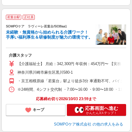
若葉台駅
正社員
SOMPOケア ラヴィーレ若葉台/5038aa1
未経験・無資格から始められる介護ワーク！
手厚い福利厚生＆研修制度が魅力の環境です。
る
介護スタッフ
未
駅
【介護福祉士】 月給：342,300円 年収例：454万円〜 【実
転
神奈川県川崎市麻生区黒川580-1
・京王相模原線「若葉台」駅より徒歩3分 車通勤不可、バイク通勤
※24時間、4シフト交代制 ・7:00〜16:00 ・9:00〜18:00 ・11:00〜20
応募締め切り2026/10/03 23:59まで
応募画面へ進む
キープ
かんたん3ステップ！
SOMPOケア株式会社
の他の求人をみる