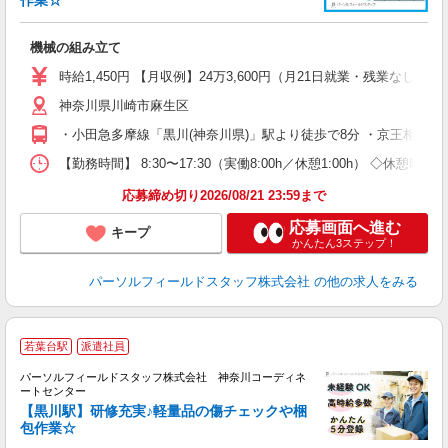
作業☆
キ
履
機械の組み立て
ミ
車
時給1,450円 【月収例】24万3,600円（月21日就業・残業なしの
神奈川県川崎市麻生区
・小田急多摩線「黒川(神奈川県)」駅より徒歩で8分 ・京王相模原
【勤務時間】 8:30〜17:30（実働8:00h／休憩1:00h） 
応募締め切り2026/08/21 23:59まで
応募画面へ進む
キープ
かんたん3ステップ！
パーソルフィールドスタッフ株式会社
の他の求人をみる
若葉台駅
派遣社員
感
パーソルフィールドスタッフ株式会社 神奈川コーディネ
ス
ートセンター
が
【黒川駅】研修充実♪軽量品の傷チェックや梱
同
包作業☆
履