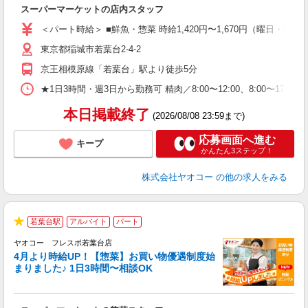
わ
スーパーマーケットの店内スタッフ
未
ア
＜パート時給＞ ■鮮魚・惣菜 時給1,420円〜1,670円（曜日・時間
短
東京都稲城市若葉台2-4-2
り
京王相模原線「若葉台」駅より徒歩5分
★1日3時間・週3日から勤務可 精肉／8:00〜12:00、8:00〜17:00 鮮
本日掲載終了
(2026/08/08 23:59まで)
応募画面へ進む
キープ
かんたん3ステップ！
株式会社ヤオコー
の他の求人をみる
若葉台駅
アルバイト
パート
★
ヤオコー フレスポ若葉台店
4月より時給UP！【惣菜】お買い物優遇制度始
まりました♪ 1日3時間〜相談OK
て