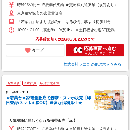
躍
時給1650円〜 ※残業代支給 ★交通費別途支給（規定あり） ゜+゜
ー
東京都稲城市の家電量販店
自
「若葉台」駅より徒歩2分 「はるひ野」駅より徒歩11分
ど
10:00〜21:00（実働8h・休憩1h） ※土日祝含む週5日勤務
応募締め切り2026/08/31 23:59まで
応募画面へ進む
キープ
かんたん3ステップ！
株式会社シエロ
の他の求人をみる
★
若葉台駅
派遣社員
紹介予定派遣
♪
株式会社シエロ
≪若葉台≫家電量販店で携帯・スマホ販売【即
日登録/スマホ面接OK】豊富な福利厚生★
い
即
人気機種に詳しくなれる携帯販売【au】
躍
ー
時給1730円〜 ※残業代支給 ★交通費別途支給（規定あり） ゜+゜