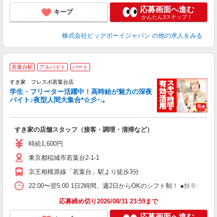
応募画面へ進む
キープ
かんたん3ステップ！
株式会社ビッグボーイジャパン
の他の求人をみる
若葉台駅
アルバイト
パート
すき家 フレスポ若葉台店
学生・フリーター活躍中！高時給が魅力の深夜
バイト♪夜型人間大集合*☆彡･.｡
つ
すき家の店舗スタッフ（接客・調理・清掃など）
履
ミ
時給1,600円
～
東京都稲城市若葉台2-1-1
内
あ
京王相模原線「若葉台」駅より徒歩3分
22:00〜翌5:00 1日2時間、週2日からOKのシフト制！ ●扶養内勤務
応募締め切り2026/08/31 23:59まで
応募画面へ進む