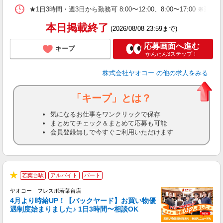
★1日3時間・週3日から勤務可 8:00〜12:00、8:00〜1
本日掲載終了
(2026/08/08 23:59まで)
応募画面へ進む
キープ
かんたん3ステップ！
株式会社ヤオコー
の他の求人をみる
「キープ」とは？
気になるお仕事をワンクリックで保存
まとめてチェック＆まとめて応募も可能
会員登録無しで今すぐご利用いただけます
若葉台駅
アルバイト
パート
★
ヤオコー フレスポ若葉台店
4月より時給UP！【バックヤード】お買い物優
遇制度始まりました♪ 1日3時間〜相談OK
活