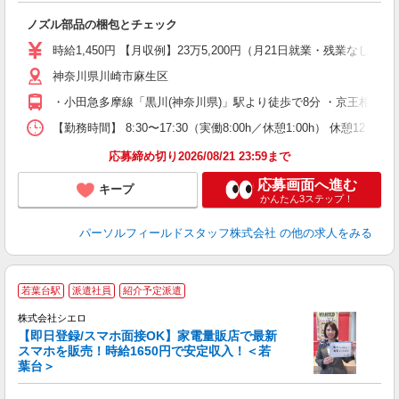
祝
ノズル部品の梱包とチェック
未
時給1,450円 【月収例】23万5,200円（月21日就業・残業なしの
神奈川県川崎市麻生区
・小田急多摩線「黒川(神奈川県)」駅より徒歩で8分 ・京王相模原
【勤務時間】 8:30〜17:30（実働8:00h／休憩1:00h） 休
応募締め切り2026/08/21 23:59まで
応募画面へ進む
キープ
かんたん3ステップ！
パーソルフィールドスタッフ株式会社
の他の求人をみる
★
若葉台駅
派遣社員
紹介予定派遣
♪
株式会社シエロ
【即日登録/スマホ面接OK】家電量販店で最新
スマホを販売！時給1650円で安定収入！＜若
葉台＞
事
即