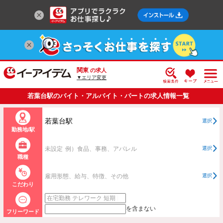
関東
の求人
▼エリア変更
若葉台駅のバイト・アルバイト・パートの求人情報一覧
若葉台駅
選択
勤務地/駅
未設定
例）食品、事務、アパレル
選択
職種
雇用形態、給与、特徴、その他
選択
こだわり
を含まない
フリーワード