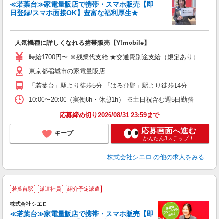
≪若葉台≫家電量販店で携帯・スマホ販売【即
日登録/スマホ面接OK】豊富な福利厚生★
い
即
人気機種に詳しくなれる携帯販売【Y!mobile】
躍
ー
時給1700円〜 ※残業代支給 ★交通費別途支給（規定あり） ゜+゜
自
東京都稲城市の家電量販店
ど
「若葉台」駅より徒歩5分 「はるひ野」駅より徒歩14分
10:00〜20:00（実働8h・休憩1h） ※土日祝含む週5日勤務
応募締め切り2026/08/31 23:59まで
応募画面へ進む
キープ
かんたん3ステップ！
株式会社シエロ
の他の求人をみる
★
若葉台駅
派遣社員
紹介予定派遣
♪
株式会社シエロ
≪若葉台≫家電量販店で携帯・スマホ販売【即