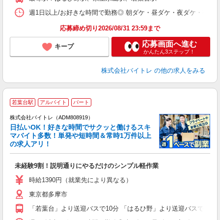
日
髪
週1日以上/お好きな時間で勤務◎ 朝ダケ・昼ダケ・夜ダケ・夜勤など、 ご自
応募締め切り2026/08/31 23:59まで
応募画面へ進む
キープ
かんたん3ステップ！
株式会社バイトレ
の他の求人をみる
若葉台駅
アルバイト
パート
株式会社バイトレ（ADM808919）
く
日払いOK！好きな時間でサクッと働けるスキ
マバイト多数！単発や短時間＆常時1万件以上
☆
の求人アリ！
験
未経験9割！説明通りにやるだけのシンプル軽作業
即
活
時給1390円（就業先により異なる）
（
東京都多摩市
短
K
「若葉台」より送迎バスで10分 「はるひ野」より送迎バスで10分
日