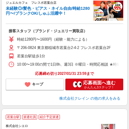
ジュエルカフェ フレスポ若葉台店
未経験◎/髪色・ピアス・ネイル自由/時給1280
円〜/ブランクOK/しゅふ活躍中！
場
接客スタッフ（ブランド・ジュエリー買取店）
女
時給1280円〜1600円（経験・能力による）
ド
〒206-0824 東京都稲城市若葉台2-4-2 フレスポ若葉台2F
日
ピ
若葉台駅徒歩1分
取
割
10:00〜19:00の間で1日8h、週3日 ※曜日・時間応相談 ★時短・
応募締め切り2027/01/31 23:59まで
応募画面へ進む
キープ
かんたん3ステップ！
株式会社クレイン
の他の求人をみる
★
若葉台駅
派遣社員
紹介予定派遣
♪
株式会社シエロ