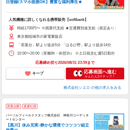
日登録/スマホ面接OK】豊富な福利厚生★
い
即
人気機種に詳しくなれる携帯販売【softbank】
躍
ー
時給1700円〜 ※残業代支給 ★交通費別途支給（規定あり） ゜+゜
自
東京都稲城市の家電量販店
ど
「若葉台」駅より徒歩5分 「はるひ野」駅より徒歩14分
10:00〜20:00（実働8h・休憩1h） ※土日祝含む週5日勤務
応募締め切り2026/08/31 23:59まで
応募画面へ進む
キープ
かんたん3ステップ！
株式会社シエロ
の他の求人をみる
若葉台駅
派遣社員
K
パーソルフィールドスタッフ株式会社 神奈川コーディネ
中
ートセンター
【黒川】休み充実♪静かな環境でコツコツ組立