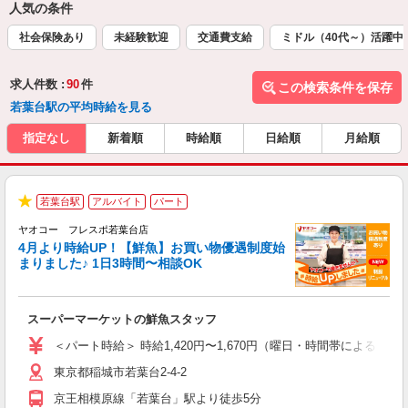
人気の条件
社会保険あり
未経験歓迎
交通費支給
ミドル（40代～）活躍中
求人件数 :
90
件
この検索条件を保存
若葉台駅の平均時給を見る
指定なし
新着順
時給順
日給順
月給順
若葉台駅
アルバイト
パート
★
ヤオコー フレスポ若葉台店
4月より時給UP！【鮮魚】お買い物優遇制度始
まりました♪ 1日3時間〜相談OK
す
み
スーパーマーケットの鮮魚スタッフ
未
ア
＜パート時給＞ 時給1,420円〜1,670円（曜日・時間帯による） 
短
東京都稲城市若葉台2-4-2
り
京王相模原線「若葉台」駅より徒歩5分