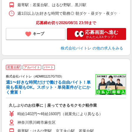
K
最寄駅：若葉台駅、はるひ野駅、黒川駅
日
髪
週1日以上/お好きな時間で勤務◎ 朝ダケ・昼ダケ・夜ダケ・夜勤など、 ご自
応募締め切り2026/08/31 23:59まで
応募画面へ進む
キープ
かんたん3ステップ！
株式会社バイトレ
の他の求人をみる
若葉台駅
アルバイト
パート
株式会社バイトレ（ADM811217GT03）
週1〜好きな時間だけで働ける自由バイト！単
発も長期もOK。スポット・単発案件がとにか
も
く豊富！
気
久しぶりのお仕事に｜座ってできるモクモク軽作業
即
活
時給1402円〜時給1600円（就業先により異なる）
（
神奈川県川崎市麻生区
短
K
最寄駅：はるひ野駅、京王永山駅、若葉台駅