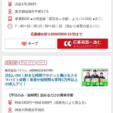
煙
月給170,000円
東京都稲城市平尾3-7-5
車通勤OK ●小田急線「新百合ヶ丘駅」よりバス10分 ●京王線「若
7：40〜10：00 13：50〜16：10 （預かり保育の送りバス）
応募締め切り2026/09/04 23:59まで
応募画面へ進む
キープ
かんたん3ステップ！
若葉台駅
アルバイト
パート
株式会社バイトレ（ADM811214GT89）
く
日払いOK！好きな時間でサクッと働けるスキ
マバイト多数！単発や短時間＆常時1万件以上
☆
の求人アリ！
験
【平日のみ・短時間】詰めるだけの簡単作業
即
活
時給1402円〜時給1600円（就業先により異なる）
（
神奈川県横浜市旭区
短