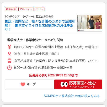
【
若葉台駅
アルバイト
パート
SOMPOケア ラヴィーレ若葉台/5038ai2
施設・訪問など、様々な介護のカタチで活躍可
能！ 働き方イロイロ＆未経験OKのお仕事あ
り！
を
理学療法士・作業療法士・リハビリ関連
経
～
時給1,705円〜 ◎週20時間以上勤務（社保加入者）の場合は時給1,
入
神奈川県川崎市麻生区黒川580-1
企
通
京王相模原線「若葉台」駅より徒歩2分 車通勤不可、バイク通勤可
9:00〜18:00の間で1日6時間〜 ※週2〜4日
応募締め切り2026/10/03 23:59まで
応募画面へ進む
キープ
かんたん3ステップ！
SOMPOケア株式会社
の他の求人をみる