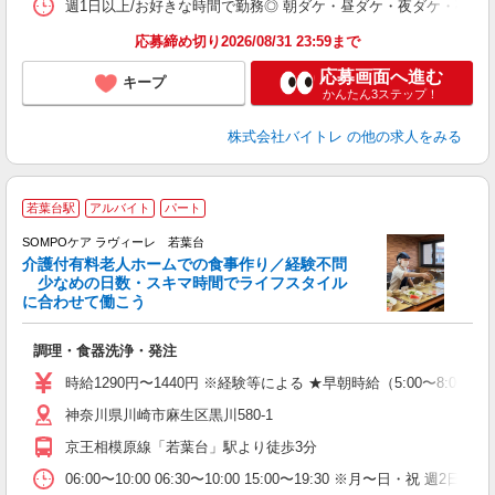
髪
週1日以上/お好きな時間で勤務◎ 朝ダケ・昼ダケ・夜ダケ・夜勤など、 ご自
応募締め切り2026/08/31 23:59まで
応募画面へ進む
キープ
かんたん3ステップ！
株式会社バイトレ
の他の求人をみる
若葉台駅
アルバイト
パート
SOMPOケア ラヴィーレ 若葉台
介護付有料老人ホームでの食事作り／経験不問
少なめの日数・スキマ時間でライフスタイル
に合わせて働こう
が
調理・食器洗浄・発注
週
祝
時給1290円〜1440円 ※経験等による ★早朝時給（5:00〜
迎
神奈川県川崎市麻生区黒川580-1
費
京王相模原線「若葉台」駅より徒歩3分
06:00〜10:00 06:30〜10:00 15:00〜19:30 ※