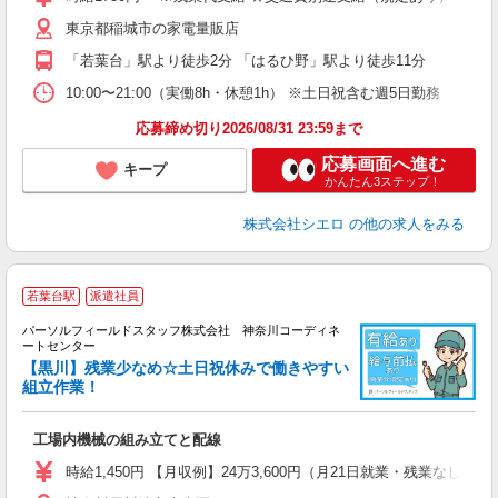
自
東京都稲城市の家電量販店
ど
「若葉台」駅より徒歩2分 「はるひ野」駅より徒歩11分
10:00〜21:00（実働8h・休憩1h） ※土日祝含む週5日勤務
応募締め切り2026/08/31 23:59まで
応募画面へ進む
キープ
かんたん3ステップ！
株式会社シエロ
の他の求人をみる
若葉台駅
派遣社員
K
パーソルフィールドスタッフ株式会社 神奈川コーディネ
中
ートセンター
【黒川】残業少なめ☆土日祝休みで働きやすい
組立作業！
プ
履
工場内機械の組み立てと配線
中
K
時給1,450円 【月収例】24万3,600円（月21日就業・残業なしの