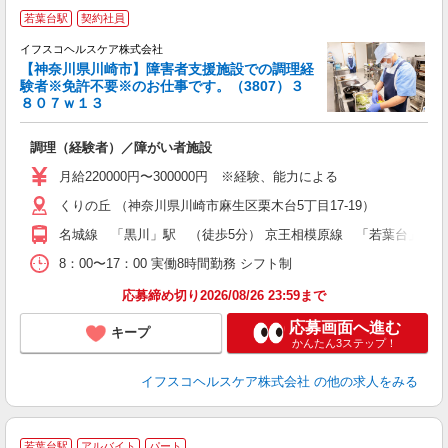
若葉台駅
契約社員
イフスコヘルスケア株式会社
【神奈川県川崎市】障害者支援施設での調理経
験者※免許不要※のお仕事です。（3807）３
８０７ｗ１３
っ
調理（経験者）／障がい者施設
入
歴
月給220000円〜300000円 ※経験、能力による
み
くりの丘 （神奈川県川崎市麻生区栗木台5丁目17-19）
補
名城線 「黒川」駅 （徒歩5分） 京王相模原線 「若葉台」駅 
8：00〜17：00 実働8時間勤務 シフト制
応募締め切り2026/08/26 23:59まで
応募画面へ進む
キープ
かんたん3ステップ！
イフスコヘルスケア株式会社
の他の求人をみる
若葉台駅
アルバイト
パート