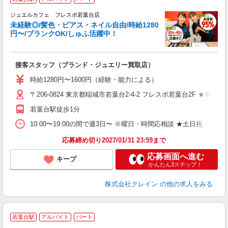
ジュエルカフェ フレスポ若葉台店
未経験◎/髪色・ピアス・ネイル自由/時給1280
円〜/ブランクOK/しゅふ活躍中！
場
接客スタッフ（ブランド・ジュエリー買取店）
女
時給1280円〜1600円（経験・能力による）
ド
〒206-0824 東京都稲城市若葉台2-4-2 フレスポ若葉台2F ★車・
日
ピ
若葉台駅徒歩1分
取
割
10:00〜19:00の間で週3日〜 ※曜日・時間応相談 ★土日祝・長期勤
応募締め切り2027/01/31 23:59まで
応募画面へ進む
キープ
かんたん3ステップ！
株式会社クレイン
の他の求人をみる
若葉台駅
アルバイト
パート