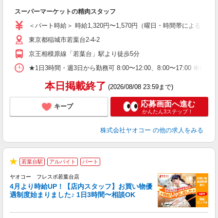
店
スーパーマーケットの精肉スタッフ
未
ア
＜パート時給＞ 時給1,320円〜1,570円（曜日・時間帯による） 
短
東京都稲城市若葉台2-4-2
り
京王相模原線「若葉台」駅より徒歩5分
★1日3時間・週3日から勤務可 8:00〜12:00、8:00〜1
本日掲載終了
(2026/08/08 23:59まで)
応募画面へ進む
キープ
かんたん3ステップ！
株式会社ヤオコー
の他の求人をみる
若葉台駅
アルバイト
パート
★
ヤオコー フレスポ若葉台店
4月より時給UP！【店内スタッフ】お買い物優
遇制度始まりました♪ 1日3時間〜相談OK