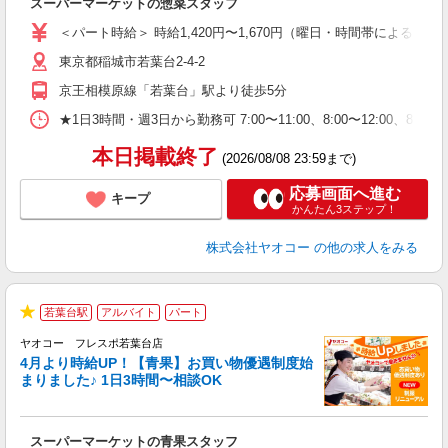
スーパーマーケットの惣菜スタッフ
未
ア
＜パート時給＞ 時給1,420円〜1,670円（曜日・時間帯による） 
短
東京都稲城市若葉台2-4-2
り
京王相模原線「若葉台」駅より徒歩5分
★1日3時間・週3日から勤務可 7:00〜11:00、8:00〜12
本日掲載終了
(2026/08/08 23:59まで)
応募画面へ進む
キープ
かんたん3ステップ！
株式会社ヤオコー
の他の求人をみる
若葉台駅
アルバイト
パート
★
ヤオコー フレスポ若葉台店
4月より時給UP！【青果】お買い物優遇制度始
まりました♪ 1日3時間〜相談OK
ま
み
スーパーマーケットの青果スタッフ
未