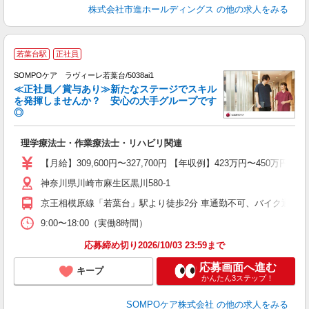
株式会社市進ホールディングス
の他の求人をみる
【
若葉台駅
正社員
っ
SOMPOケア ラヴィーレ若葉台/5038ai1
≪正社員／賞与あり≫新たなステージでスキル
を発揮しませんか？ 安心の大手グループです
◎
に
理学療法士・作業療法士・リハビリ関連
経
結
【月給】309,600円〜327,700円 【年収例】423万円〜
通
神奈川県川崎市麻生区黒川580-1
京王相模原線「若葉台」駅より徒歩2分 車通勤不可、バイク通勤可
9:00〜18:00（実働8時間）
応募締め切り2026/10/03 23:59まで
応募画面へ進む
キープ
かんたん3ステップ！
SOMPOケア株式会社
の他の求人をみる