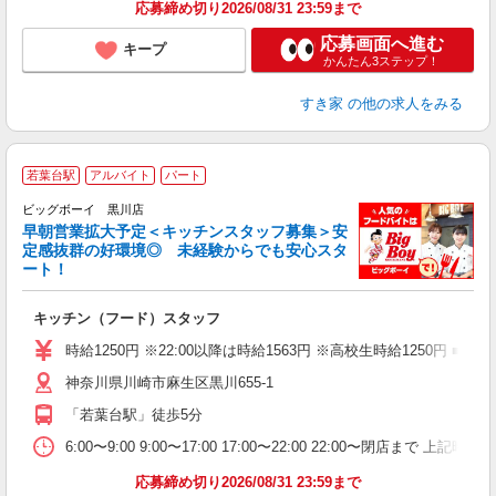
応募締め切り2026/08/31 23:59まで
応募画面へ進む
キープ
かんたん3ステップ！
すき家
の他の求人をみる
若葉台駅
アルバイト
パート
ビッグボーイ 黒川店
早朝営業拡大予定＜キッチンスタッフ募集＞安
定感抜群の好環境◎ 未経験からでも安心スタ
ート！
イ
キッチン（フード）スタッフ
未
（
時給1250円 ※22:00以降は時給1563円 ※高校生時給125
神奈川県川崎市麻生区黒川655-1
「若葉台駅」徒歩5分
6:00〜9:00 9:00〜17:00 17:00〜22:00 22:00〜
応募締め切り2026/08/31 23:59まで