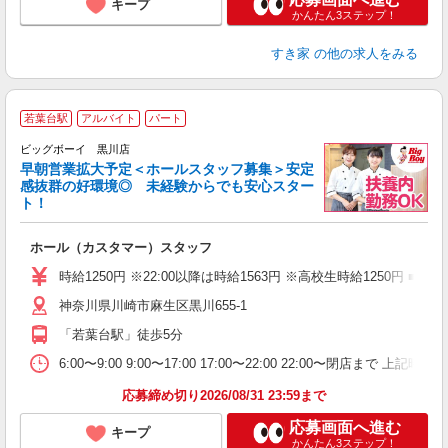
キープ
かんたん3ステップ！
すき家
の他の求人をみる
若葉台駅
アルバイト
パート
ビッグボーイ 黒川店
早朝営業拡大予定＜ホールスタッフ募集＞安定
感抜群の好環境◎ 未経験からでも安心スター
ト！
イ
ホール（カスタマー）スタッフ
未
（
時給1250円 ※22:00以降は時給1563円 ※高校生時給125
神奈川県川崎市麻生区黒川655-1
「若葉台駅」徒歩5分
6:00〜9:00 9:00〜17:00 17:00〜22:00 22:00〜
応募締め切り2026/08/31 23:59まで
応募画面へ進む
キープ
かんたん3ステップ！