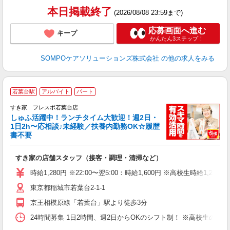
本日掲載終了
(2026/08/08 23:59まで)
応募画面へ進む
キープ
かんたん3ステップ！
SOMPOケアソリューションズ株式会社
の他の求人をみる
≪
若葉台駅
アルバイト
パート
すき家 フレスポ若葉台店
しゅふ活躍中！ランチタイム大歓迎！週2日・
安
1日2h〜応相談♪未経験／扶養内勤務OK☆履歴
書不要
の
すき家の店舗スタッフ（接客・調理・清掃など）
履
タ
時給1,280円 ※22:00〜翌5:00：時給1,600円 ※高校生時給1,226
（
東京都稲城市若葉台2-1-1
夜
割
京王相模原線「若葉台」駅より徒歩3分
24時間募集 1日2時間、週2日からOKのシフト制！ ※高校生のシ