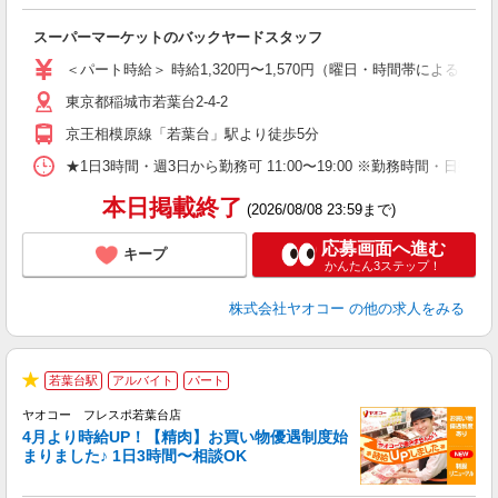
●
い
スーパーマーケットのバックヤードスタッフ
未
ア
＜パート時給＞ 時給1,320円〜1,570円（曜日・時間帯による） 
短
東京都稲城市若葉台2-4-2
り
京王相模原線「若葉台」駅より徒歩5分
★1日3時間・週3日から勤務可 11:00〜19:00 ※勤務時
本日掲載終了
(2026/08/08 23:59まで)
応募画面へ進む
キープ
かんたん3ステップ！
株式会社ヤオコー
の他の求人をみる
若葉台駅
アルバイト
パート
★
ヤオコー フレスポ若葉台店
4月より時給UP！【精肉】お買い物優遇制度始
まりました♪ 1日3時間〜相談OK