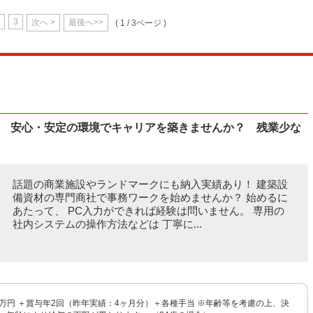
3
次へ >
最後へ>>
( 1 / 3ページ )
！ 安心・安定の環境でキャリアを築きませんか？ 残業少な
話題の商業施設やランドマークにも納入実績あり！ 建築設
備資材の専門商社で事務ワークを始めませんか？ 始めるに
あたって、 PC入力ができれば経験は問いません。 専用の
社内システムの操作方法などは 丁寧に...
4万円 ＋賞与年2回（昨年実績：4ヶ月分）＋各種手当 ※年齢等を考慮の上、決