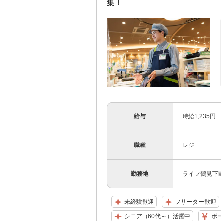
集！
給与
時給1,235円
職種
レジ
勤務地
ライフ鶴見下野
未経験歓迎
フリーター歓迎
シニア（60代～）活躍中
ボ