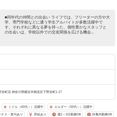
■同年代の仲間との出会い ライフでは、フリーターの方や大
学、専門学校などに通う学生アルバイトが多数活躍中で
す。それぞれに異なる夢を持った、個性豊かなスタッフと
の出会いは、学校以外での交友関係を広げる機会...
谷町店 神奈川県横浜市鶴見区下野谷町1-27
ミドル（40代～）活躍中
エルダー（50代～）活躍中
ーナス・賞与あり
昇給あり
週2～3日勤務OK
扶養内勤務OK