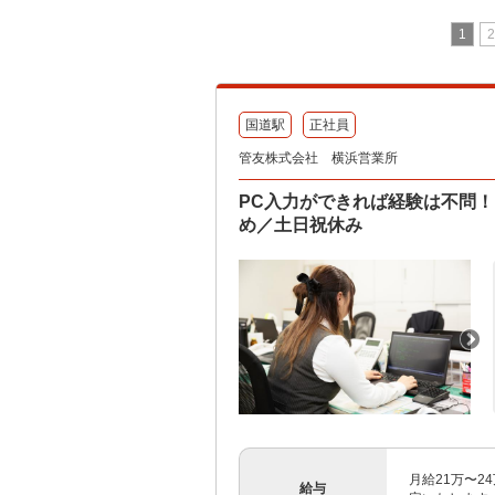
1
2
国道駅
正社員
管友株式会社 横浜営業所
PC入力ができれば経験は不問
め／土日祝休み
月給21万〜2
給与