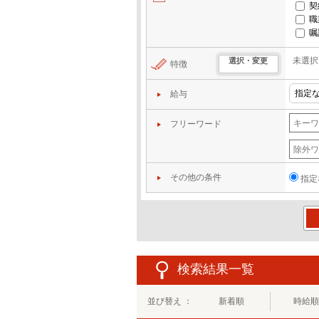
契
職
嘱
未選択
選択・変更
特徴
給与
フリーワード
その他の条件
指定
この
検索結果一覧
並び替え ：
新着順
時給順