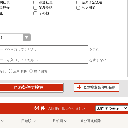
約社員
派遣社員
紹介予定派遣
業紹介
業務委託
独立開業
託
その他
を含む
を含まない
なし
本日掲載
締切間近
この検索条件を保存
条件で検索
64 件
の情報が見つかりました
日給順
月給順
並び替え解除