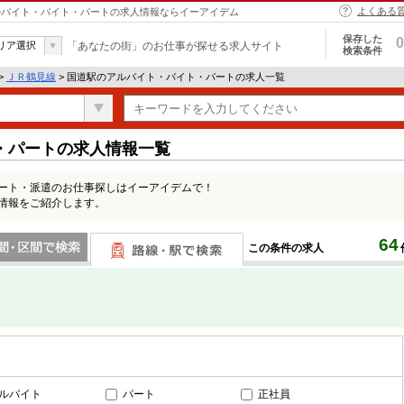
よくある
 アルバイト・バイト・パートの求人情報ならイーアイデム
保存した
0
リア選択
「あなたの街」のお仕事が探せる求人サイト
検索条件
>
ＪＲ鶴見線
> 国道駅のアルバイト・バイト・パートの求人一覧
・パートの求人情報一覧
パート・派遣のお仕事探しはイーアイデムで！
情報をご紹介します。
64
この条件の求人
間で検索
路線・駅・駅で検索
ルバイト
パート
正社員