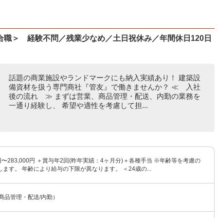
合職＞ 経験不問／残業少なめ／土日祝休み／年間休日120日
話題の商業施設やランドマークにも納入実績あり！ 建築設
備資材を扱う専門商社『管友』で働きませんか？ ≪ 入社
後の流れ ≫ まずは営業、商品管理・配送、内勤の業務を
一通り経験し、 希望や適性を考慮して担...
0円〜283,000円 ＋賞与年2回(昨年実績：4ヶ月分)＋各種手当 ※年齢等を考慮の
ます。 年齢により給与の下限が異なります。 ＜24歳の...
商品管理・配送/内勤）