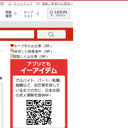
質問
サイトマップ
掲載ご希望のお客様へ
閲覧
キープ
0
0
履歴
リスト
ログイン
キープ中のお仕事（0件）
保存した検索条件（
0
件）
閲覧したお仕事（0件）
件