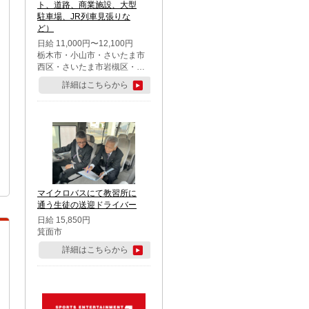
ト、道路、商業施設、大型
駐車場、JR列車見張りな
ど）
日給 11,000円〜12,100円
栃木市・小山市・さいたま市
西区・さいたま市岩槻区・久
喜市・蓮田市
詳細はこちらから
マイクロバスにて教習所に
通う生徒の送迎ドライバー
日給 15,850円
箕面市
詳細はこちらから