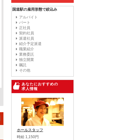
国道駅の雇用形態で絞込み
アルバイト
パート
正社員
契約社員
派遣社員
紹介予定派遣
職業紹介
業務委託
独立開業
嘱託
その他
あなたにおすすめの
求人情報
ホールスタッフ
時給 1,150円