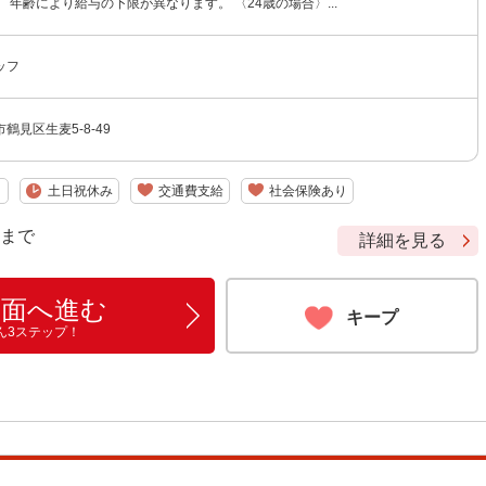
 年齢により給与の下限が異なります。 〈24歳の場合〉...
ッフ
鶴見区生麦5-8-49
り
土日祝休み
交通費支給
社会保険あり
9 まで
詳細を見る
画面へ進む
キープ
ん3ステップ！