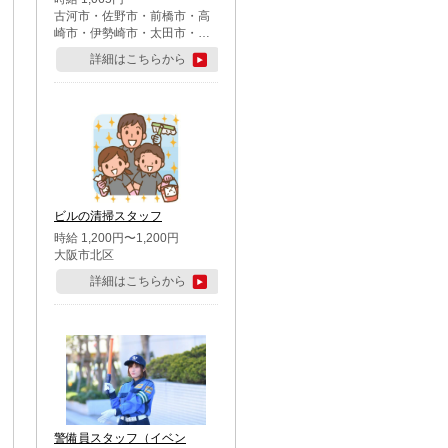
古河市・佐野市・前橋市・高
崎市・伊勢崎市・太田市・館
林市・藤岡市・大泉町・さい
詳細はこちらから
たま市北区・川越市・熊谷
市・行田市・秩父市・所沢
市・飯能市・東松山市・坂戸
市・鶴ケ島市・千葉市中央
区・市川市・松戸市・習志野
市・柏市・流山市・八千代
市・足立区・江戸川区・八王
子市・町田市
ビルの清掃スタッフ
時給 1,200円〜1,200円
大阪市北区
詳細はこちらから
警備員スタッフ（イベン