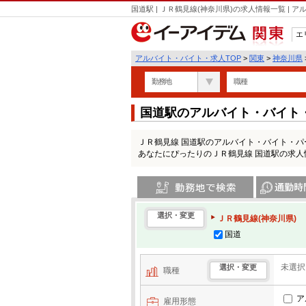
国道駅 | ＪＲ鶴見線(神奈川県)の求人情報一覧 |
エ
関東
アルバイト・バイト・求人TOP
>
関東
>
神奈川県
勤務地
職種
国道駅のアルバイト・バイト
ＪＲ鶴見線 国道駅のアルバイト・バイト・
あなたにぴったりのＪＲ鶴見線 国道駅の求人
勤務地で検索
通勤時間・区
選択・変更
ＪＲ鶴見線(神奈川県)
国道
未選択
選択・変更
職種
ア
雇用形態