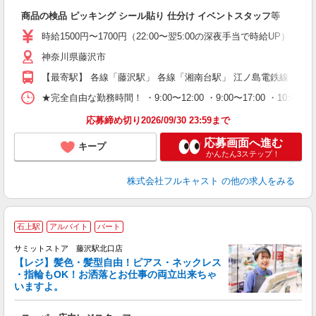
フ
商品の検品 ピッキング シール貼り 仕分け イベントスタッフ等
友
リ
時給1500円〜1700円（22:00〜翌5:00の深夜手当で時給UP） 
～
神奈川県藤沢市
り
以
【最寄駅】 各線「藤沢駅」 各線「湘南台駅」 江ノ島電鉄線「石
勤
車
★完全自由な勤務時間！ ・9:00〜12:00 ・9:00〜17:00 ・10
支
応募締め切り2026/09/30 23:59まで
応募画面へ進む
キープ
かんたん3ステップ！
株式会社フルキャスト
の他の求人をみる
石上駅
アルバイト
パート
サミットストア 藤沢駅北口店
【レジ】髪色・髪型自由！ピアス・ネックレス
・指輪もOK！お洒落とお仕事の両立出来ちゃ
いますよ。
頑