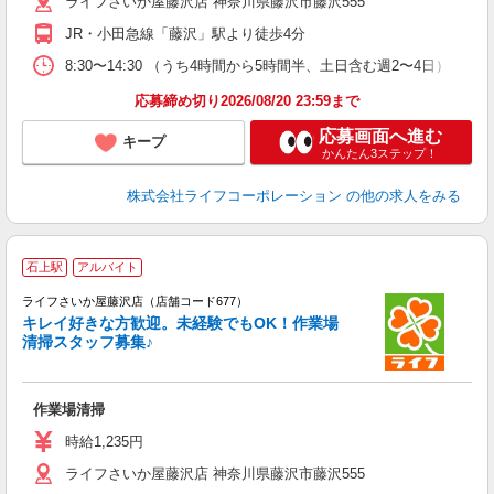
ライフさいか屋藤沢店 神奈川県藤沢市藤沢555
JR・小田急線「藤沢」駅より徒歩4分
8:30〜14:30 （うち4時間から5時間半、土日含む週2〜4日） 
応募締め切り2026/08/20 23:59まで
応募画面へ進む
キープ
かんたん3ステップ！
株式会社ライフコーポレーション
の他の求人をみる
石上駅
アルバイト
ライフさいか屋藤沢店（店舗コード677）
キレイ好きな方歓迎。未経験でもOK！作業場
清掃スタッフ募集♪
作業場清掃
未
～
時給1,235円
2
ライフさいか屋藤沢店 神奈川県藤沢市藤沢555
給