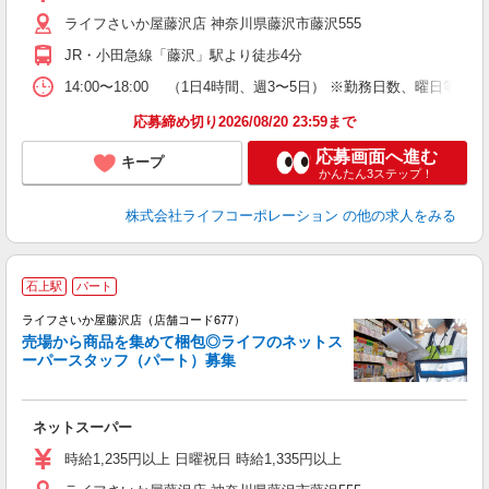
2
ライフさいか屋藤沢店 神奈川県藤沢市藤沢555
JR・小田急線「藤沢」駅より徒歩4分
14:00〜18:00 （1日4時間、週3〜5日） ※勤務日数、曜日等
応募締め切り2026/08/20 23:59まで
応募画面へ進む
キープ
かんたん3ステップ！
株式会社ライフコーポレーション
の他の求人をみる
石上駅
パート
ライフさいか屋藤沢店（店舗コード677）
売場から商品を集めて梱包◎ライフのネットス
ーパースタッフ（パート）募集
ネットスーパー
未
～
時給1,235円以上 日曜祝日 時給1,335円以上
2