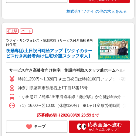
株式会社ツクイ
の他の求人をみる
石上駅
パート
ツクイ・サンフォレスト藤沢駅前（サービス付き高齢者向
け住宅）
夜勤専従/土日祝日時給アップ【ツクイのサー
ビス付き高齢者向け住宅/介護スタッフ求人】
各
サービス付き高齢者向け住宅 施設内補助スタッフ兼ホームヘルパー＿
入
り
時給1,250円〜1,320円 ★土日祝日は時給100円アップ！ ・夜勤手当:
リ
神奈川県藤沢市鵠沼石上1丁目13番15号
ー
O
・小田急江ノ島線/JR東海道本線「藤沢駅」から徒歩約5分 ・江ノ
な
（1）16:00〜翌10:00（休憩120分） ※1ヶ月変形労働時間（週実
髪
応募締め切り2026/08/20 23:59まで
応募画面へ進む
キープ
かんたん3ステップ！