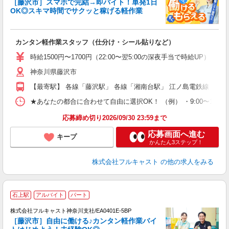
［藤沢市］スマホで完結→即バイト！単発1日
1
OK◎スキマ時間でサクッと稼げる軽作業
G
る
友
カンタン軽作業スタッフ（仕分け・シール貼りなど）
リ
～
時給1500円〜1700円（22:00〜翌5:00の深夜手当で時給UP） 
り
神奈川県藤沢市
以
勤
【最寄駅】 各線「藤沢駅」 各線「湘南台駅」 江ノ島電鉄線「石
車
支
★あなたの都合に合わせて自由に選択OK！ （例） ・9:00〜12:00 ・9:0
応募締め切り2026/09/30 23:59まで
応募画面へ進む
キープ
かんたん3ステップ！
株式会社フルキャスト
の他の求人をみる
石上駅
アルバイト
パート
の
株式会社フルキャスト神奈川支社/EA0401E-5BP
躍
［藤沢市］自由に働ける♪カンタン軽作業バイ
□