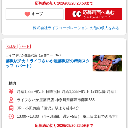
応募締め切り2026/08/20 23:59まで
応募画面へ進む
キープ
かんたん3ステップ！
株式会社ライフコーポレーション
の他の求人をみる
石上駅
パート
ライフさいか屋藤沢店（店舗コード677）
藤沢駅チカ！ライフさいか屋藤沢店の精肉スタ
ッフ（パート）
精肉
未
～
時給1,235円以上 日曜祝日 時給1,335円以上 17時以降 時給1,335
2
ライフさいか屋藤沢店 神奈川県藤沢市藤沢555
JR・小田急線「藤沢」駅より徒歩4分
13:00〜18:00 （4〜5時間、週3〜5日） ※土日出勤できる方
応募締め切り2026/08/20 23:59まで