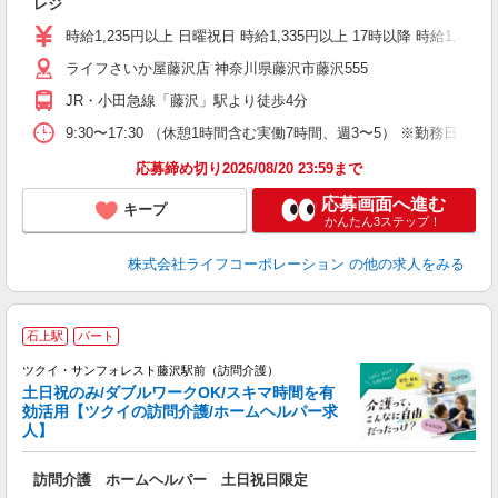
レジ
未
～
時給1,235円以上 日曜祝日 時給1,335円以上 17時以降 時給1,335
2
ライフさいか屋藤沢店 神奈川県藤沢市藤沢555
JR・小田急線「藤沢」駅より徒歩4分
9:30〜17:30 （休憩1時間含む実働7時間、週3〜5） ※勤務日
応募締め切り2026/08/20 23:59まで
応募画面へ進む
キープ
かんたん3ステップ！
株式会社ライフコーポレーション
の他の求人をみる
石上駅
パート
ツクイ・サンフォレスト藤沢駅前（訪問介護）
土日祝のみ/ダブルワークOK/スキマ時間を有
効活用【ツクイの訪問介護/ホームヘルパー求
人】
各
訪問介護 ホームヘルパー 土日祝日限定
入