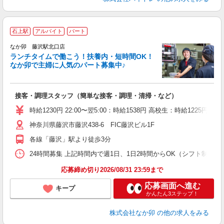
石上駅
アルバイト
パート
気
なか卯 藤沢駅北口店
ランチタイムで働こう！扶養内・短時間OK！
なか卯で主婦に人気のパート募集中♪
き
接客・調理スタッフ（簡単な接客・調理・清掃・など）
未
O
時給1230円 22:00〜翌5:00：時給1538円 高校生：時給1225円
K
神奈川県藤沢市藤沢438-6 FIC藤沢ビル1F
各線「藤沢」駅より徒歩3分
24時間募集 上記時間内で週1日、1日2時間からOK（シフト制） 
応募締め切り2026/08/31 23:59まで
応募画面へ進む
キープ
かんたん3ステップ！
株式会社なか卯
の他の求人をみる