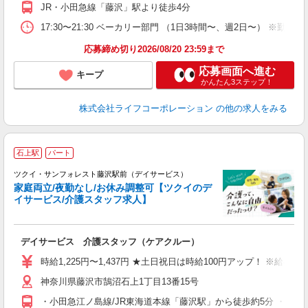
JR・小田急線「藤沢」駅より徒歩4分
17:30〜21:30 ベーカリー部門 （1日3時間〜、週2日〜） ※
応募締め切り2026/08/20 23:59まで
応募画面へ進む
キープ
かんたん3ステップ！
株式会社ライフコーポレーション
の他の求人をみる
石上駅
パート
ツクイ・サンフォレスト藤沢駅前（デイサービス）
家庭両立/夜勤なし/お休み調整可【ツクイのデ
イサービス/介護スタッフ求人】
各
デイサービス 介護スタッフ（ケアクルー）
入
り
時給1,225円〜1,437円 ★土日祝日は時給100円アップ！ ※給
リ
神奈川県藤沢市鵠沼石上1丁目13番15号
ー
O
・小田急江ノ島線/JR東海道本線「藤沢駅」から徒歩約5分 ・江ノ