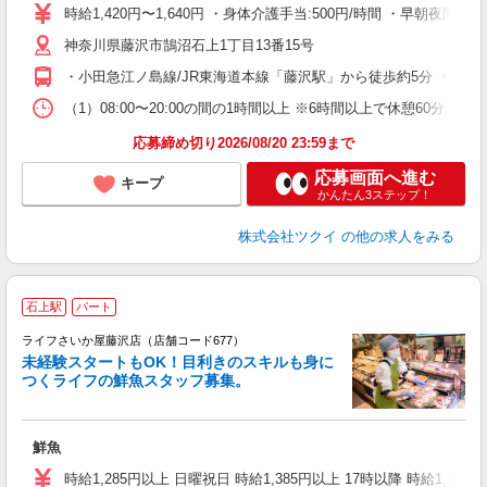
り
時給1,420円〜1,640円 ・身体介護手当:500円/時間 ・早朝夜
リ
神奈川県藤沢市鵠沼石上1丁目13番15号
ー
O
・小田急江ノ島線/JR東海道本線「藤沢駅」から徒歩約5分 ・江ノ
な
（1）08:00〜20:00の間の1時間以上 ※6時間以上で休憩60
髪
応募締め切り2026/08/20 23:59まで
応募画面へ進む
キープ
かんたん3ステップ！
株式会社ツクイ
の他の求人をみる
石上駅
パート
ライフさいか屋藤沢店（店舗コード677）
未経験スタートもOK！目利きのスキルも身に
つくライフの鮮魚スタッフ募集。
も
鮮魚
未
～
時給1,285円以上 日曜祝日 時給1,385円以上 17時以降 時給1,385