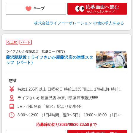
応募画面へ進む
キープ
かんたん3ステップ！
株式会社ライフコーポレーション
の他の求人をみる
石上駅
パート
ライフさいか屋藤沢店（店舗コード677）
藤沢駅駅近！ライフさいか屋藤沢店の惣菜スタ
ッフ（パート）
惣菜
未
～
時給1,235円以上 日曜祝日 時給1,335円以上 17時以降 時給1,335
2
ライフさいか屋藤沢店 神奈川県藤沢市藤沢555
JR・小田急線「藤沢」駅より徒歩4分
8:00〜12:00 （1日4時間、週3〜5日） 13:00〜18:00 （
応募締め切り2026/08/20 23:59まで