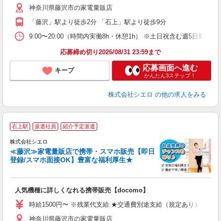
神奈川県藤沢市の家電量販店
与
「藤沢」駅より徒歩2分 「石上」駅より徒歩9分
9:00〜20:00（時間内実働8h・休憩1h） ※土日祝含む週5日勤務
応募締め切り2026/08/31 23:59まで
応募画面へ進む
キープ
かんたん3ステップ！
株式会社シエロ
の他の求人をみる
★
石上駅
派遣社員
紹介予定派遣
♪
株式会社シエロ
≪藤沢≫家電量販店で携帯・スマホ販売【即日
登録/スマホ面接OK】豊富な福利厚生★
い
即
人気機種に詳しくなれる携帯販売【docomo】
躍
ー
時給1500円〜 ※残業代支給 ★交通費別途支給（規定あり） ゜+゜
自
神奈川県藤沢市の家電量販店