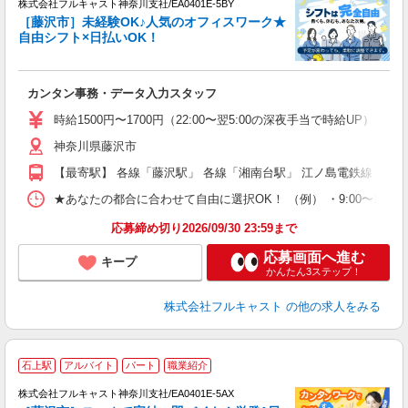
株式会社フルキャスト神奈川支社/EA0401E-5BY
［藤沢市］未経験OK♪人気のオフィスワーク★
自由シフト×日払いOK！
ス
カンタン事務・データ入力スタッフ
友
リ
時給1500円〜1700円（22:00〜翌5:00の深夜手当で時給UP） 
～
神奈川県藤沢市
り
以
【最寄駅】 各線「藤沢駅」 各線「湘南台駅」 江ノ島電鉄線「石
勤
バ
★あなたの都合に合わせて自由に選択OK！ （例） ・9:00〜12:00 ・9:0
通
応募締め切り2026/09/30 23:59まで
応募画面へ進む
キープ
かんたん3ステップ！
株式会社フルキャスト
の他の求人をみる
石上駅
アルバイト
パート
職業紹介
株式会社フルキャスト神奈川支社/EA0401E-5AX