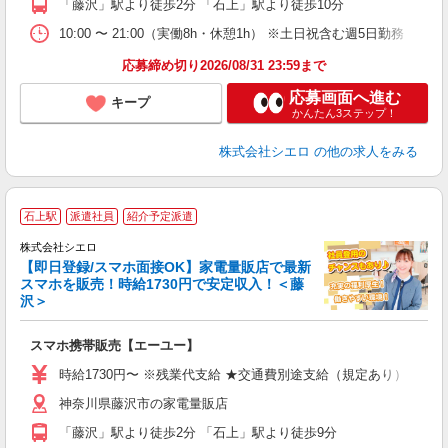
「藤沢」駅より徒歩2分 「石上」駅より徒歩10分
10:00 〜 21:00（実働8h・休憩1h） ※土日祝含む週5日勤務
応募締め切り2026/08/31 23:59まで
応募画面へ進む
キープ
かんたん3ステップ！
株式会社シエロ
の他の求人をみる
★
石上駅
派遣社員
紹介予定派遣
♪
株式会社シエロ
【即日登録/スマホ面接OK】家電量販店で最新
スマホを販売！時給1730円で安定収入！＜藤
沢＞
事
即
スマホ携帯販売【エーユー】
躍
ー
時給1730円〜 ※残業代支給 ★交通費別途支給（規定あり） ゜+゜
ピ
神奈川県藤沢市の家電量販店
与
「藤沢」駅より徒歩2分 「石上」駅より徒歩9分