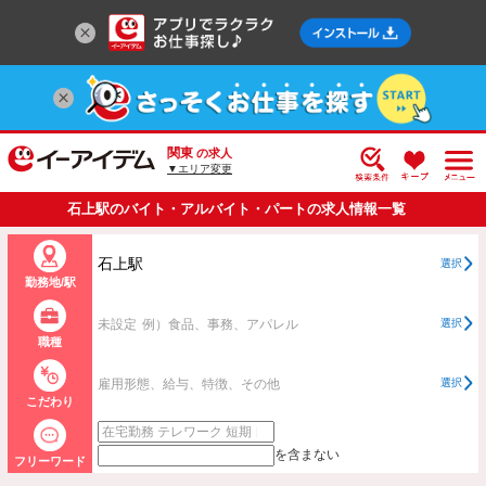
関東
の求人
▼エリア変更
石上駅のバイト・アルバイト・パートの求人情報一覧
石上駅
選択
勤務地/駅
未設定
例）食品、事務、アパレル
選択
職種
雇用形態、給与、特徴、その他
選択
こだわり
を含まない
フリーワード