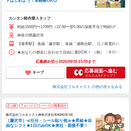
トはじめよう！未経験OK◎
「
友
カンタン軽作業スタッフ
リ
～
時給1500円〜1700円（22:00〜翌5:00の深夜手当で時給UP） 
り
神奈川県藤沢市
以
勤
【最寄駅】 各線「藤沢駅」 各線「湘南台駅」 江ノ島電鉄線「石
車
支
★あなたの都合に合わせて自由に選択OK！ （例） ・9:00〜12:00 ・9:0
応募締め切り2026/09/30 23:59まで
応募画面へ進む
キープ
かんたん3ステップ！
株式会社フルキャスト
の他の求人をみる
大
石上駅
アルバイト
パート
職業紹介
ャ
回
株式会社フルキャスト神奈川支社/EA0401E-5E
［藤沢市］≪仕分・シール貼り他≫★昇給★自
由なシフト★1日のみOK★来社・面接不要！