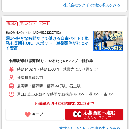
株式会社ツクイ
の他の求人をみる
石上駅
アルバイト
パート
株式会社バイトレ（ADM810122GT02）
週1〜好きな時間だけで働ける自由バイト！単
発も長期もOK。スポット・単発案件がとにか
も
く豊富！
気
未経験9割！説明通りにやるだけのシンプル軽作業
即
活
時給1402円〜時給1600円（就業先により異なる）
（
神奈川県藤沢市
短
K
最寄駅：藤沢駅、藤沢本町駅、石上駅
日
髪
週1日以上/お好きな時間で勤務◎ 朝ダケ・昼ダケ・夜ダケ・夜勤など、 ご自
応募締め切り2026/08/31 23:59まで
応募画面へ進む
キープ
かんたん3ステップ！
株式会社バイトレ
の他の求人をみる