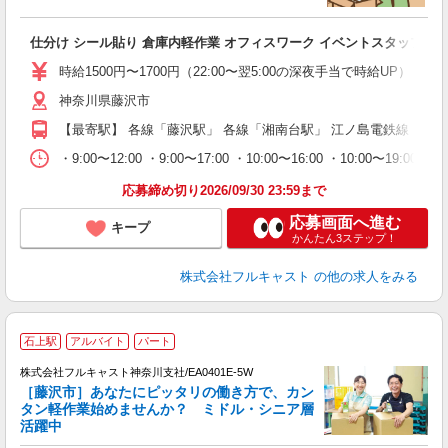
み
友
仕分け シール貼り 倉庫内軽作業 オフィスワーク イベントスタッフ等
リ
～
時給1500円〜1700円（22:00〜翌5:00の深夜手当で時給UP） 
り
神奈川県藤沢市
以
勤
【最寄駅】 各線「藤沢駅」 各線「湘南台駅」 江ノ島電鉄線「石
車
支
・9:00〜12:00 ・9:00〜17:00 ・10:00〜16:00 ・10
応募締め切り2026/09/30 23:59まで
応募画面へ進む
キープ
かんたん3ステップ！
株式会社フルキャスト
の他の求人をみる
石上駅
アルバイト
パート
株式会社フルキャスト神奈川支社/EA0401E-5W
［藤沢市］あなたにピッタリの働き方で、カン
タン軽作業始めませんか？ ミドル・シニア層
活躍中