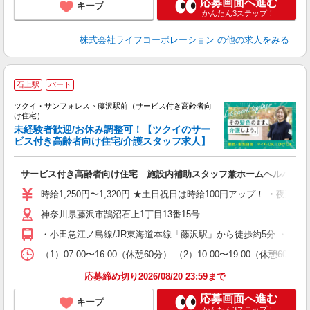
応募画面へ進む
キープ
かんたん3ステップ！
株式会社ライフコーポレーション
の他の求人をみる
石上駅
パート
ツクイ・サンフォレスト藤沢駅前（サービス付き高齢者向
け住宅）
未経験者歓迎/お休み調整可！【ツクイのサー
ビス付き高齢者向け住宅/介護スタッフ求人】
各
サービス付き高齢者向け住宅 施設内補助スタッフ兼ホームヘルパー
入
り
時給1,250円〜1,320円 ★土日祝日は時給100円アップ！ ・夜勤手当:
リ
神奈川県藤沢市鵠沼石上1丁目13番15号
ー
O
・小田急江ノ島線/JR東海道本線「藤沢駅」から徒歩約5分 ・江ノ
な
（1）07:00〜16:00（休憩60分） （2）10:00〜19:00（休
髪
応募締め切り2026/08/20 23:59まで
応募画面へ進む
キープ
かんたん3ステップ！