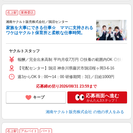
石上駅
業務委託
湘南ヤクルト販売株式会社／鵠沼センター
家族を大事にできる仕事☆ ママに支持される
ワケはヤクルト保育所と柔軟な仕事時間。
が
ヤクルトスタッフ
未
ア
報酬／完全出来高制 平均月収7万円 ◎扶養の範囲内OK ◎扶養の
業
【宅配センター】鵠沼 神奈川県藤沢市鵠沼桜ヶ岡3-6-16
週3からOK 9：00〜14：00 研修期間：3日／日給1000円
応募締め切り2026/08/31 23:59まで
応募画面へ進む
キープ
かんたん3ステップ！
湘南ヤクルト販売株式会社
の他の求人をみる
石上駅
アルバイト
パート