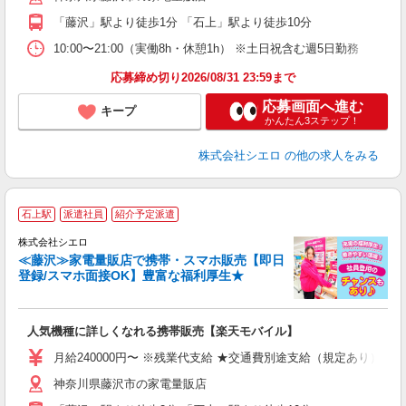
ン
「藤沢」駅より徒歩1分 「石上」駅より徒歩10分
10:00〜21:00（実働8h・休憩1h） ※土日祝含む週5日勤務
応募締め切り2026/08/31 23:59まで
応募画面へ進む
キープ
かんたん3ステップ！
株式会社シエロ
の他の求人をみる
★
石上駅
派遣社員
紹介予定派遣
♪
株式会社シエロ
≪藤沢≫家電量販店で携帯・スマホ販売【即日
登録/スマホ面接OK】豊富な福利厚生★
い
即
人気機種に詳しくなれる携帯販売【楽天モバイル】
あ
月給240000円〜 ※残業代支給 ★交通費別途支給（規定あり） ゜
通
神奈川県藤沢市の家電量販店
役