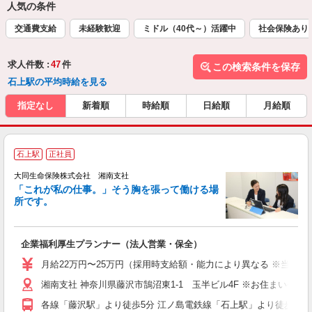
人気の条件
交通費支給
未経験歓迎
ミドル（40代～）活躍中
社会保険あり
求人件数 :
47
件
この検索条件を保存
石上駅の平均時給を見る
指定なし
新着順
時給順
日給順
月給順
石上駅
正社員
大同生命保険株式会社 湘南支社
「これが私の仕事。」そう胸を張って働ける場
所です。
切
企業福利厚生プランナー（法人営業・保全）
月給22万円〜25万円（採用時支給額・能力により異なる ※当社規
湘南支社 神奈川県藤沢市鵠沼東1-1 玉半ビル4F ※お住まい
各線「藤沢駅」より徒歩5分 江ノ島電鉄線「石上駅」より徒歩7分