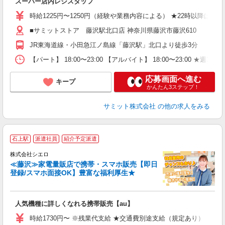
スーパー店内レジスタッフ
入
活
時給1225円〜1250円（経験や業務内容による） ★22時以降は
（
■サミットストア 藤沢駅北口店 神奈川県藤沢市藤沢610
由
JR東海道線・小田急江ノ島線「藤沢駅」北口より徒歩3分
【パート】 18:00〜23:00 【アルバイト】 18:00〜23:00 ★週
応募画面へ進む
キープ
かんたん3ステップ！
サミット株式会社
の他の求人をみる
★
石上駅
派遣社員
紹介予定派遣
♪
株式会社シエロ
≪藤沢≫家電量販店で携帯・スマホ販売【即日
登録/スマホ面接OK】豊富な福利厚生★
い
即
人気機種に詳しくなれる携帯販売【au】
躍
ー
時給1730円〜 ※残業代支給 ★交通費別途支給（規定あり） ゜+゜
ピ