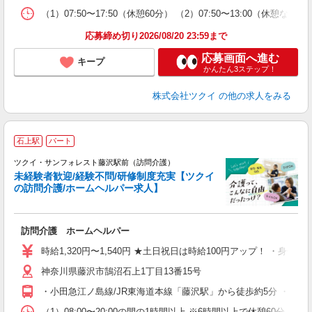
な
（1）07:50〜17:50（休憩60分） （2）07:50〜13:00（休
髪
応募締め切り2026/08/20 23:59まで
応募画面へ進む
キープ
かんたん3ステップ！
株式会社ツクイ
の他の求人をみる
石上駅
パート
ツクイ・サンフォレスト藤沢駅前（訪問介護）
未経験者歓迎/経験不問/研修制度充実【ツクイ
の訪問介護/ホームヘルパー求人】
各
訪問介護 ホームヘルパー
入
り
時給1,320円〜1,540円 ★土日祝日は時給100円アップ！ ・身体
リ
神奈川県藤沢市鵠沼石上1丁目13番15号
ー
O
・小田急江ノ島線/JR東海道本線「藤沢駅」から徒歩約5分 ・江ノ
な
（1）08:00〜20:00の間の1時間以上 ※6時間以上で休憩6