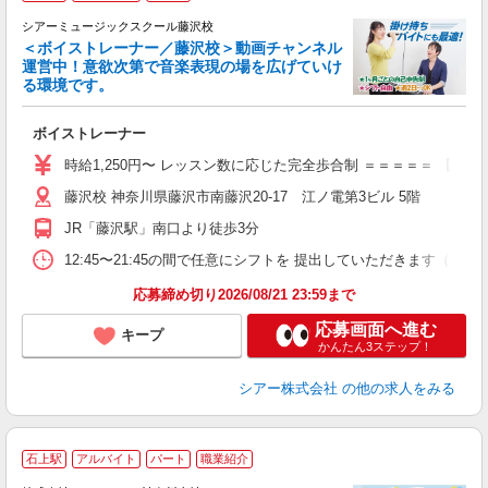
シアーミュージックスクール藤沢校
＜ボイストレーナー／藤沢校＞動画チャンネル
運営中！意欲次第で音楽表現の場を広げていけ
る環境です。
◇
ボイストレーナー
W
ー
時給1,250円〜 レッスン数に応じた完全歩合制 ＝＝＝＝＝ 【
日
藤沢校 神奈川県藤沢市南藤沢20-17 江ノ電第3ビル 5階
日
副
JR「藤沢駅」南口より徒歩3分
12:45〜21:45の間で任意にシフトを 提出していただきます
応募締め切り2026/08/21 23:59まで
応募画面へ進む
キープ
かんたん3ステップ！
シアー株式会社
の他の求人をみる
石上駅
アルバイト
パート
職業紹介