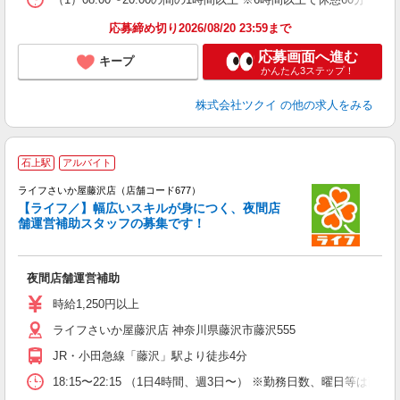
髪
応募締め切り2026/08/20 23:59まで
応募画面へ進む
キープ
かんたん3ステップ！
株式会社ツクイ
の他の求人をみる
石上駅
アルバイト
ライフさいか屋藤沢店（店舗コード677）
【ライフ／】幅広いスキルが身につく、夜間店
舗運営補助スタッフの募集です！
イ
夜間店舗運営補助
未
～
時給1,250円以上
2
ライフさいか屋藤沢店 神奈川県藤沢市藤沢555
給
JR・小田急線「藤沢」駅より徒歩4分
18:15〜22:15 （1日4時間、週3日〜） ※勤務日数、曜日等は面