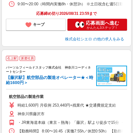
9:00〜20:00（時間内実働8h・休憩1h） ※土日祝含む週5日勤務
応募締め切り2026/08/31 23:59まで
応募画面へ進む
キープ
かんたん3ステップ！
株式会社シエロ
の他の求人をみる
石上駅
派遣社員
パーソルフィールドスタッフ株式会社 神奈川コーディネ
ートセンター
手
【藤沢駅】航空部品の製造オペレーター★＜時
ニ
給1600円＞
事
履
航空部品の製造作業
社
時給1,600円 月収例 253,440円+残業代 ★交通費規定支給
神奈川県藤沢市
・JR東海道本線（東京－熱海）「藤沢」駅より徒歩で15分 ・江ノ
【勤務時間】 8:00〜16:45（実働7:55h／休憩0:50h） 