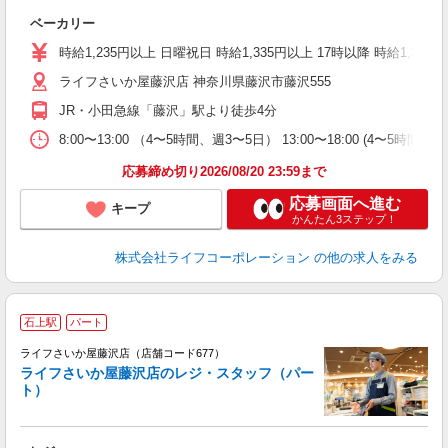
ベーカリー
未
～
時給1,235円以上 日曜祝日 時給1,335円以上 17時以降 時給1,335
2
ライフさいか屋藤沢店 神奈川県藤沢市藤沢555
JR・小田急線「藤沢」駅より徒歩4分
8:00〜13:00 （4〜5時間、週3〜5日） 13:00〜18:00 (
応募締め切り2026/08/20 23:59まで
応募画面へ進む
キープ
かんたん3ステップ！
株式会社ライフコーポレーション
の他の求人をみる
石上駅
パート
ライフさいか屋藤沢店（店舗コード677）
ライフさいか屋藤沢店のレジ・スタッフ（パー
ト）