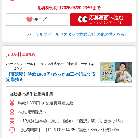
応募締め切り2026/08/20 23:59まで
応募画面へ進む
キープ
かんたん3ステップ！
パーソルフィールドスタッフ株式会社
の他の求人をみる
石上駅
派遣社員
パーソルフィールドスタッフ株式会社 神奈川コーディネ
ートセンター
O
【藤沢駅】時給1600円♪めっき加工や組立で安
あ
定勤務★
履
高
自動機の操作と塗装作業
度
時給1,600円 ★交通費規定支給
神奈川県藤沢市
・JR東海道本線（東京－熱海）「藤沢」駅より徒歩で15分 ・江ノ
【勤務時間】 ［1］6:00〜14:35（実働7:35h／休憩1:00h） ［