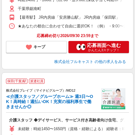
～
千葉県鋸南町
り
以
【最寄駅】 JR内房線「安房勝山駅」 JR内房線「保田駅」
勤
車
★あなたの都合に合わせて自由に選択OK！ （例） ・9:00〜12:00 ・9:0
支
応募締め切り2026/09/30 23:59まで
応募画面へ進む
キープ
かんたん3ステップ！
株式会社フルキャスト
の他の求人をみる
保田(千葉)駅
派遣社員
株式会社ブレイブ（マイナビグループ）/MD12
≪介護スタッフ／グループホーム≫ 週3日〜O
K！高時給！週払いOK！充実の福利厚生で働
きませんか◎
ト
介護スタッフ ◆デイサービス、サービス付き高齢者向け住宅、グルー
入
ー
未経験：時給1450〜1650円（資格・経験による） 経験者：時給1
代