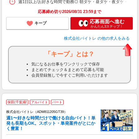
髪
週1日以上/お好きな時間で勤務◎ 朝ダケ・昼ダケ・夜ダケ・夜勤など、 ご自
応募締め切り2026/08/31 23:59まで
応募画面へ進む
キープ
かんたん3ステップ！
株式会社バイトレ
の他の求人をみる
「キープ」とは？
気になるお仕事をワンクリックで保存
まとめてチェック＆まとめて応募も可能
会員登録無しで今すぐご利用いただけます
保田(千葉)駅
アルバイト
パート
株式会社バイトレ（ADM811205GT39）
週1〜好きな時間だけで働ける自由バイト！単
発も長期もOK。スポット・単発案件がとにか
も
く豊富！
気