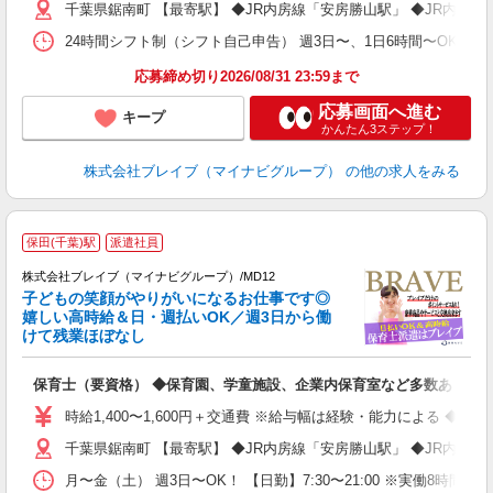
千葉県鋸南町 【最寄駅】 ◆JR内房線「安房勝山駅」 ◆JR内房
O
24時間シフト制（シフト自己申告） 週3日〜、1日6時間〜OK 【勤務
応募締め切り2026/08/31 23:59まで
応募画面へ進む
キープ
かんたん3ステップ！
株式会社ブレイブ（マイナビグループ）
の他の求人をみる
保田(千葉)駅
派遣社員
株式会社ブレイブ（マイナビグループ）/MD12
子どもの笑顔がやりがいになるお仕事です◎
嬉しい高時給＆日・週払いOK／週3日から働
タ
けて残業ほぼなし
払
の
保育士（要資格） ◆保育園、学童施設、企業内保育室など多数あり
フ
シ
時給1,400〜1,600円＋交通費 ※給与幅は経験・能力による ◆
千葉県鋸南町 【最寄駅】 ◆JR内房線「安房勝山駅」 ◆JR内房
月〜金（土） 週3日〜OK！ 【日勤】7:30〜21:00 ※実働8時間