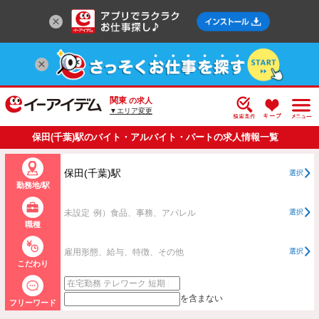
関東
の求人
▼エリア変更
保田(千葉)駅のバイト・アルバイト・パートの求人情報一覧
保田(千葉)駅
選択
勤務地/駅
未設定
例）食品、事務、アパレル
選択
職種
雇用形態、給与、特徴、その他
選択
こだわり
を含まない
フリーワード