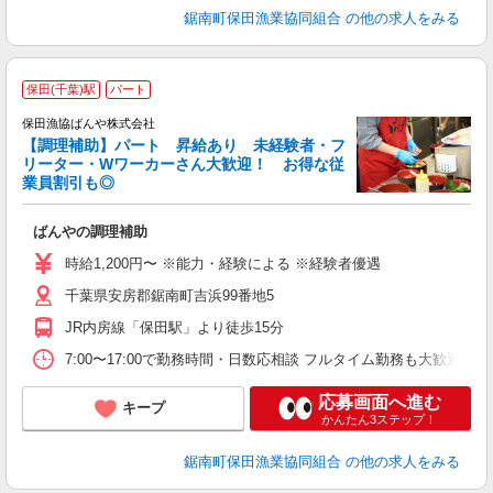
鋸南町保田漁業協同組合
の他の求人をみる
保田(千葉)駅
パート
保田漁協ばんや株式会社
【調理補助】パート 昇給あり 未経験者・フ
が
リーター・Wワーカーさん大歓迎！ お得な従
業員割引も◎
る
ばんやの調理補助
入
～
時給1,200円〜 ※能力・経験による ※経験者優遇
K
千葉県安房郡鋸南町吉浜99番地5
シ
O
JR内房線「保田駅」より徒歩15分
7:00〜17:00で勤務時間・日数応相談 フルタイム勤務も大歓迎！ 
応募画面へ進む
キープ
かんたん3ステップ！
鋸南町保田漁業協同組合
の他の求人をみる