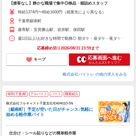
【接客なし】静かな職場で集中◎検品・箱詰めスタッフ
即
活
時給1374円〜時給1600円（就業先により異なる）
（
千葉県鋸南町
短
K
最寄駅：安房勝山駅、岩井駅、保田駅
日
髪
週1日以上/お好きな時間で勤務◎ 朝ダケ・昼ダケ・夜ダケ・夜勤など、 ご自
応募締め切り2026/08/31 23:59まで
応募画面へ進む
キープ
かんたん3ステップ！
株式会社バイトレ
の他の求人をみる
保田(千葉)駅
アルバイト
パート
職業紹介
→
株式会社フルキャスト千葉支社/EA0401D-5N
ホ
［鋸南町］予定が空いた日がチャンス♪気軽に
日
始める軽作業バイト
E
?
友
仕分け・シール貼りなどの簡単軽作業
リ