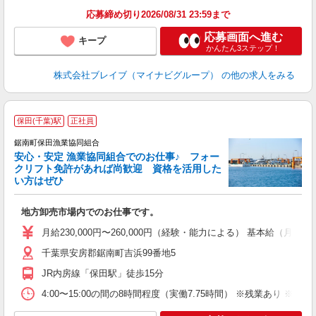
応募締め切り2026/08/31 23:59まで
応募画面へ進む
キープ
かんたん3ステップ！
株式会社ブレイブ（マイナビグループ）
の他の求人をみる
保田(千葉)駅
正社員
鋸南町保田漁業協同組合
安心・安定 漁業協同組合でのお仕事♪ フォー
も
クリフト免許があれば尚歓迎 資格を活用した
未
い方はぜひ
あ
地方卸売市場内でのお仕事です。
月給230,000円〜260,000円（経験・能力による） 基本給（月額平均）20
千葉県安房郡鋸南町吉浜99番地5
JR内房線「保田駅」徒歩15分
4:00〜15:00の間の8時間程度（実働7.75時間） ※残業あり ※休憩