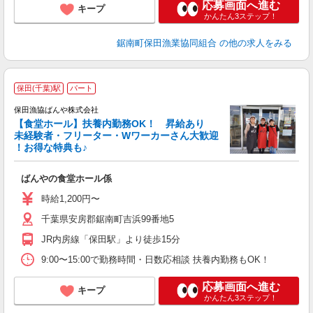
応募画面へ進む
キープ
かんたん3ステップ！
鋸南町保田漁業協同組合
の他の求人をみる
保田(千葉)駅
パート
保田漁協ばんや株式会社
【食堂ホール】扶養内勤務OK！ 昇給あり
な
未経験者・フリーター・Wワーカーさん大歓迎
！お得な特典も♪
楽
ばんやの食堂ホール係
未
～
時給1,200円〜
K
千葉県安房郡鋸南町吉浜99番地5
勤
JR内房線「保田駅」より徒歩15分
9:00〜15:00で勤務時間・日数応相談 扶養内勤務もOK！
応募画面へ進む
キープ
かんたん3ステップ！