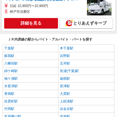
日給 10,900円〜10,900円
神戸市須磨区
詳細を見る
とりあえずキープ
ＪＲ内房線の駅からバイト・アルバイト・パートを探す
千葉駅
本千葉駅
蘇我駅
浜野駅
八幡宿駅
五井駅
姉ケ崎駅
長浦(千葉)駅
袖ケ浦駅
巌根駅
木更津駅
君津駅
青堀駅
大貫駅
佐貫町駅
上総湊駅
竹岡駅
浜金谷駅
安房勝山駅
岩井駅