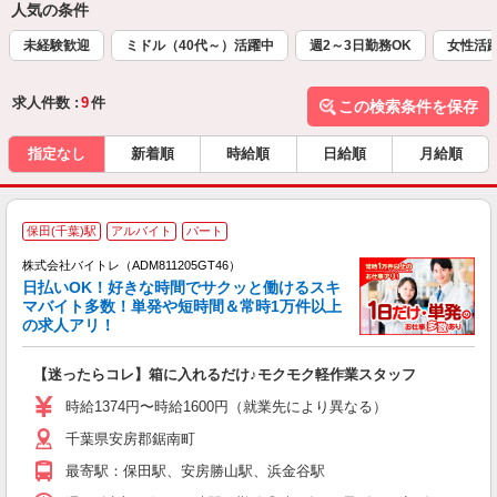
人気の条件
未経験歓迎
ミドル（40代～）活躍中
週2～3日勤務OK
女性活
求人件数 :
9
件
この検索条件を保存
指定なし
新着順
時給順
日給順
月給順
保田(千葉)駅
アルバイト
パート
株式会社バイトレ（ADM811205GT46）
く
日払いOK！好きな時間でサクッと働けるスキ
マバイト多数！単発や短時間＆常時1万件以上
☆
の求人アリ！
験
【迷ったらコレ】箱に入れるだけ♪モクモク軽作業スタッフ
即
活
時給1374円〜時給1600円（就業先により異なる）
（
千葉県安房郡鋸南町
短
K
最寄駅：保田駅、安房勝山駅、浜金谷駅
日