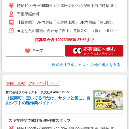
～
時給1400円〜1600円（22:00〜翌5:00の深夜手当で時給UP） 
り
千葉県鋸南町
以
勤
【最寄駅】 JR内房線「安房勝山駅」 JR内房線「保田駅」
車
支
★あなたの都合に合わせて自由に選択OK！ （例） ・9:00〜12:00 ・9:0
応募締め切り2026/09/30 23:59まで
応募画面へ進む
キープ
かんたん3ステップ！
株式会社フルキャスト
の他の求人をみる
保田(千葉)駅
アルバイト
パート
株式会社フルキャスト千葉支社/EA0401D-5V
［鋸南町］空いてる日だけ、サクッと働こ。自
由シフトの軽作業バイト♪
の
スキマ時間で稼げる♪軽作業スタッフ
友
リ
時給1400円〜1600円（22:00〜翌5:00の深夜手当で時給UP） 