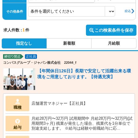
絞込
その他条件
求人件数 :
1
件
この検索条件を保存
指定なし
新着順
月給順
正社員
締切り間近
コンパスグループ・ジャパン株式会社 22044_f
【年間休日126日】長期で安定して活躍出来る環
境をご用意しております。【待遇充実】
店舗運営マネジャー【正社員】
職種
月給28万円〜32万円 試用期間中 月給28万円〜32万円(試
用期間3ヶ月) 残業が発生した場合、残業代を1分単位で
給与
別途支給します。 ※給与は経験や前職給与に応...