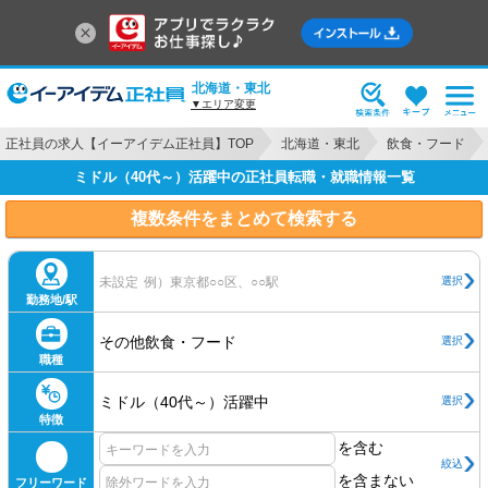
北海道・東北
▼エリア変更
正社員の求人【イーアイデム正社員】TOP
北海道・東北
飲食・フード
ミドル（40代～）活躍中の正社員転職・就職情報一覧
複数条件をまとめて検索する
選択
未設定
例）東京都○○区、○○駅
勤務地/駅
その他飲食・フード
選択
職種
ミドル（40代～）活躍中
選択
特徴
を含む
絞込
を含まない
フリーワード