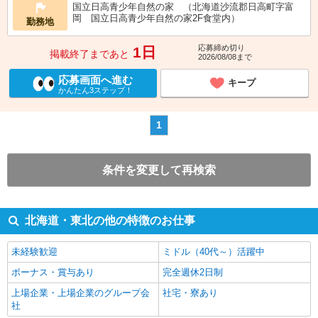
国立日高青少年自然の家 （北海道沙流郡日高町字富
岡 国立日高青少年自然の家2F食堂内）
勤務地
応募締め切り
1日
掲載終了まであと
2026/08/08まで
応募画面へ進む
キープ
かんたん3ステップ！
1
条件を変更して再検索
北海道・東北の他の特徴のお仕事
未経験歓迎
ミドル（40代～）活躍中
ボーナス・賞与あり
完全週休2日制
上場企業・上場企業のグループ会
社宅・寮あり
社