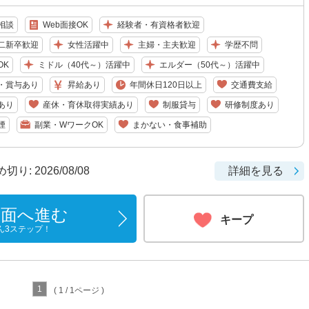
相談
Web面接OK
経験者・有資格者歓迎
二新卒歓迎
女性活躍中
主婦・主夫歓迎
学歴不問
OK
ミドル（40代～）活躍中
エルダー（50代～）活躍中
・賞与あり
昇給あり
年間休日120日以上
交通費支給
あり
産休・育休取得実績あり
制服貸与
研修制度あり
煙
副業・WワークOK
まかない・食事補助
: 2026/08/08
詳細を見る
画面へ進む
キープ
ん3ステップ！
1
( 1 / 1ページ )