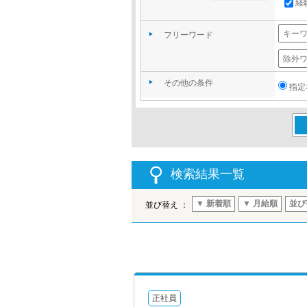
経
フリーワード
その他の条件
指定
この
検索結果一覧
▼ 新着順
▼ 月給順
並び
並び替え ：
正社員