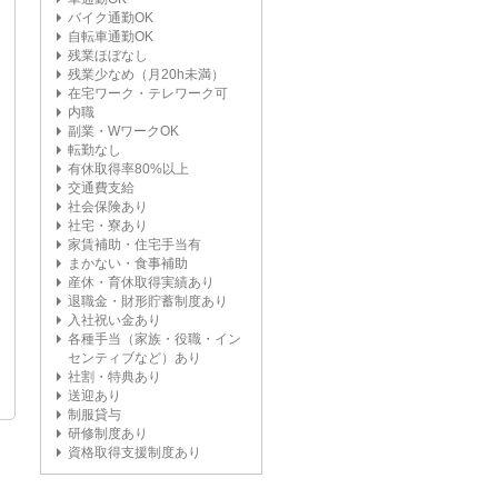
バイク通勤OK
自転車通勤OK
残業ほぼなし
残業少なめ（月20h未満）
在宅ワーク・テレワーク可
内職
副業・WワークOK
転勤なし
有休取得率80%以上
交通費支給
社会保険あり
社宅・寮あり
家賃補助・住宅手当有
まかない・食事補助
産休・育休取得実績あり
退職金・財形貯蓄制度あり
入社祝い金あり
各種手当（家族・役職・イン
センティブなど）あり
社割・特典あり
送迎あり
制服貸与
研修制度あり
資格取得支援制度あり