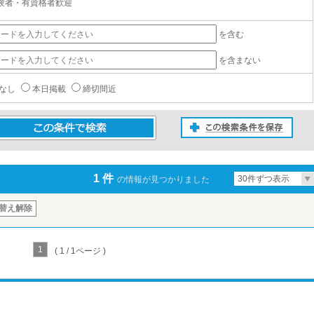
験者・有資格者歓迎
を含む
を含まない
なし
本日掲載
締切間近
この検索条件を保存
条件で検索
1 件
30件ずつ表示
の情報が見つかりました
替え解除
1
( 1 / 1ページ )