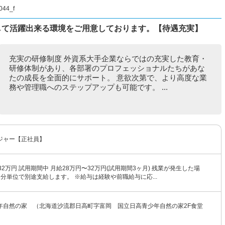
4_f
して活躍出来る環境をご用意しております。【待遇充実】
充実の研修制度 外資系大手企業ならではの充実した教育・
研修体制があり、各部署のプロフェッショナルたちがあな
たの成長を全面的にサポート。 意欲次第で、より高度な業
務や管理職へのステップアップも可能です。 ...
ジャー【正社員】
32万円 試用期間中 月給28万円〜32万円(試用期間3ヶ月) 残業が発生した場
分単位で別途支給します。 ※給与は経験や前職給与に応...
年自然の家 （北海道沙流郡日高町字富岡 国立日高青少年自然の家2F食堂