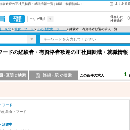
よくある
者歓迎の正社員転職・就職情報一覧 | 就職・転職情報のこ
保存した
0
エリア選択
検索条件
北海道・東
道・東北
>
飲食・フード
>
その他飲食・フード
> 経験者・有資格者歓迎の求人一覧
北
フードの経験者・有資格者歓迎の正社員転職・就職情報
1
この条件の求人
索
路線・駅・駅で検索
・フード
の他飲食・フード
・活躍中