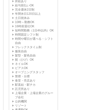
昇給あり
給与前払いOK
完全週休2日制
年間休日120日以上
土日祝休み
10時～勤務OK
16時前退社OK
短時間勤務（1日4h以内）OK
時間固定シフト制
時間や曜日が選べる・シフト
自由
フレックスタイム制
服装自由
髪型・髪色自由
髭（ひげ）OK
ネイルOK
ピアスOK
オープニングスタッフ
禁煙・分煙
食堂・売店あり
駅直結・駅チカ
託児所あり
上場企業・上場企業のグルー
プ会社
公的機関
リゾート
車通勤OK