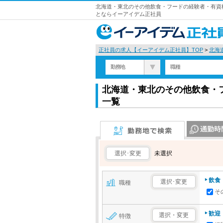
北海道・東北のその他飲食・フードの経験者・有資格
とならイーアイデム正社員
正社員の求人【イーアイデム正社員】TOP
>
北海
勤務地
職種
北海道・東北のその他飲食・
一覧
勤務地で検索
通勤時間で検
選択･変更
未選択
飲食
選択･変更
職種
そ
歓迎
選択・変更
特徴