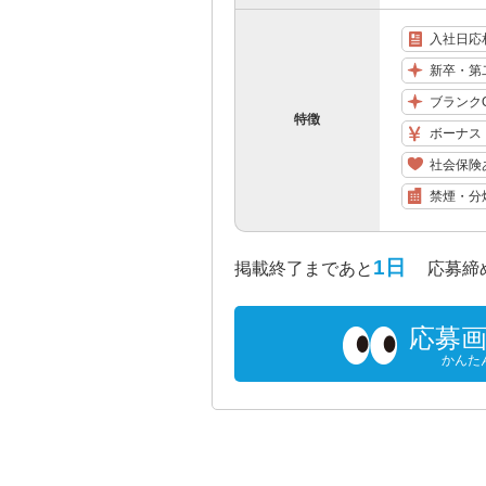
入社日応
新卒・第
ブランク
特徴
ボーナス
社会保険
禁煙・分
1日
掲載終了まであと
応募締め切り
応募
かんた