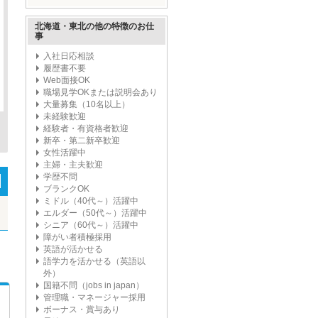
ープ'
北海道・東北の他の特徴のお仕
事
入社日応相談
履歴書不要
Web面接OK
職場見学OKまたは説明会あり
大量募集（10名以上）
未経験歓迎
経験者・有資格者歓迎
新卒・第二新卒歓迎
女性活躍中
主婦・主夫歓迎
学歴不問
ブランクOK
ミドル（40代～）活躍中
エルダー（50代～）活躍中
シニア（60代～）活躍中
障がい者積極採用
英語が活かせる
語学力を活かせる（英語以
外）
国籍不問（jobs in japan）
管理職・マネージャー採用
ボーナス・賞与あり