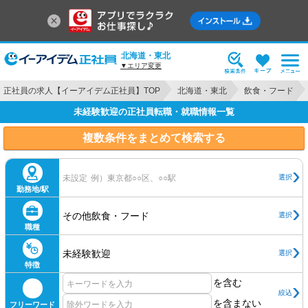
北海道・東北
▼エリア変更
正社員の求人【イーアイデム正社員】TOP
北海道・東北
飲食・フード
未経験歓迎の正社員転職・就職情報一覧
複数条件をまとめて検索する
選択
未設定
例）東京都○○区、○○駅
勤務地/駅
その他飲食・フード
選択
職種
未経験歓迎
選択
特徴
を含む
絞込
を含まない
フリーワード