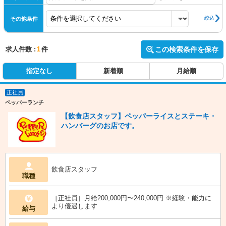
絞込
その他条件
求人件数 :
1
件
この検索条件を保存
指定なし
新着順
月給順
正社員
ペッパーランチ
【飲食店スタッフ】ペッパーライスとステーキ・
ハンバーグのお店です。
飲食店スタッフ
職種
［正社員］月給200,000円〜240,000円 ※経験・能力に
より優遇します
給与