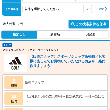
絞込
その他条件
求人件数 :
7
件
この検索条件を保存
指定なし
新着順
月給順
正社員
アディダスゴルフ ファクトリーアウトレット
【販売スタッフ】スポーツショップ販売員／お客
様に楽しんでお買物していただけるお店を一緒に
作りましょう
販売スタッフ
職種
［正社員］月給221,000円〜 固定残業代、一律手当はな
し
給与