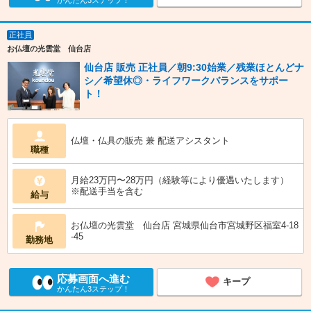
かんたん3ステップ！
正社員
お仏壇の光雲堂 仙台店
仙台店 販売 正社員／朝9:30始業／残業ほとんどナ
シ／希望休◎・ライフワークバランスをサポー
ト！
仏壇・仏具の販売 兼 配送アシスタント
職種
月給23万円〜28万円（経験等により優遇いたします）
※配送手当を含む
給与
お仏壇の光雲堂 仙台店 宮城県仙台市宮城野区福室4-18
-45
勤務地
応募画面へ進む
キープ
かんたん3ステップ！