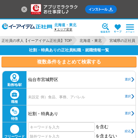
北海道・東北
▼エリア変更
正社員の求人【イーアイデム正社員】TOP
北海道・東北
宮城県の正社員
社割・特典ありの正社員転職・就職情報一覧
複数条件をまとめて検索する
仙台市宮城野区
選択
勤務地/駅
選択
未設定
例）食品、事務、アパレル
職種
社割・特典あり
選択
特徴
を含む
絞込
を含まない
フリーワード