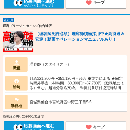
応募画面へ進む
キープ
かんたん3ステップ！
正社員
理容プラージュ カインズ仙台港店
［理容師免許必須］理容師積極採用中★高待遇＆
安定！動画オペレーションマニュアルあり！
理容師（スタイリスト）
職種
月給321,200円〜351,120円＋歩合 ※能力による ★固定
時間外手当（44時間）80,300円〜87,780円（勤務地によ
給与
る）含む。超過分別途支給。 ※特別条項付協定締結済...
宮城県仙台市宮城野区中野三丁目5-6
勤務地
応募締め切り2026/08/31まで
応募画面へ進む
キープ