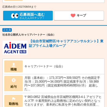
応募締め切り2027/08/04まで
応募画面へ進む
キープ
かんたん3ステップ！
正社員
社名非公開求人/キャリアパートナー（仙台）
【仙台市宮城野区/キャリアアコンサルタント】東
証プライム上場グループ
キャリアパートナー（仙台）
職種
月額（基本給）：173,372円〜309,592円 その他固定手
当/月：15,000円〜34,000円 固定残業手当/月：59,989
円〜107,081円（固定残業時間45時間0分/月） 超過し
給与
た...
〒983-0852 宮城県仙台市宮城野区榴岡3-4-1 アゼリアヒ
ルズ7F ※雇用契約上は勤務地に定めのない契約となっ
勤務地
ておりますが、基本的に転居を伴う転勤の発生頻度...