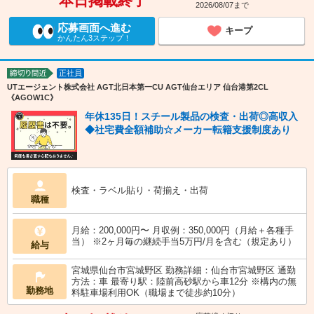
本日掲載終了
2026/08/07まで
応募画面へ進む
キープ
かんたん3ステップ！
正社員
締切り間近
UTエージェント株式会社 AGT北日本第一CU AGT仙台エリア 仙台港第2CL
《AGOW1C》
年休135日！スチール製品の検査・出荷◎高収入
◆社宅費全額補助☆メーカー転籍支援制度あり
検査・ラベル貼り・荷揃え・出荷
職種
月給：200,000円〜 月収例：350,000円（月給＋各種手
当） ※2ヶ月毎の継続手当5万円/月を含む（規定あり）
給与
宮城県仙台市宮城野区 勤務詳細：仙台市宮城野区 通勤
方法：車 最寄り駅：陸前高砂駅から車12分 ※構内の無
勤務地
料駐車場利用OK（職場まで徒歩約10分）