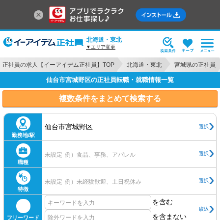
北海道・東北
▼エリア変更
正社員の求人【イーアイデム正社員】TOP
北海道・東北
宮城県の正社員
仙台市宮城野区の正社員転職・就職情報一覧
複数条件をまとめて検索する
仙台市宮城野区
選択
勤務地/駅
選択
未設定
例）食品、事務、アパレル
職種
選択
未設定
例）未経験歓迎、土日祝休み
特徴
を含む
絞込
を含まない
フリーワード