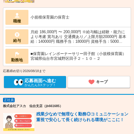
小規模保育園の保育士
職種
月給 186,000円 〜 200,000円 ※給与幅は経験・能力に
より考慮 賞与あり 交通費あり／上限月額20000円 基本
給与
給：140000円 職務手当：18000円 資格手当：5000...
■保育園レインボーナーサリー田子館（小規模保育園）
宮城県仙台市宮城野区田子２－１０－２
勤務地
応募締め切り2026/08/18まで
応募画面へ進む
キープ
かんたん3ステップ！
正社員
株式会社アスカ 仙台支店（jb661685）
残業少なめで無理なく勤務◎コミュニケーション
重視で安心して長く続けられる環境がここに！