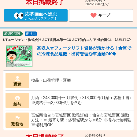
応募締め切り
本日掲載終了
2026/08/07まで
応募画面へ進む
キープ
かんたん3ステップ！
正社員
締切り間近
UTエージェント株式会社 AGT北日本第一CU AGT仙台エリア 仙台港CL 《AELT1C》
高収入☆フォークリフト資格が活かせる！倉庫で
の冷凍食品運搬・出荷管理◎車通勤OK◆
検品・出荷管理・運搬
職種
月給：248,000円〜 月収例：313,000円(月給＋各種手当)
※資格手当2,000円/月を含む
給与
宮城県仙台市宮城野区 勤務詳細：仙台市宮城野区 通勤
方法：車 最寄り駅：多賀城駅から車8分 ※構内の無料駐
勤務地
車場利用OK
応募締め切り