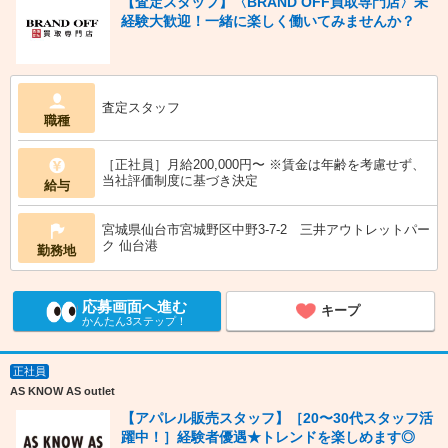
【査定スタッフ】〈BRAND OFF買取専門店〉未
経験大歓迎！一緒に楽しく働いてみませんか？
査定スタッフ
職種
［正社員］月給200,000円〜 ※賃金は年齢を考慮せず、
当社評価制度に基づき決定
給与
宮城県仙台市宮城野区中野3-7-2 三井アウトレットパー
ク 仙台港
勤務地
応募画面へ進む
キープ
かんたん3ステップ！
正社員
AS KNOW AS outlet
【アパレル販売スタッフ】［20〜30代スタッフ活
躍中！］経験者優遇★トレンドを楽しめます◎