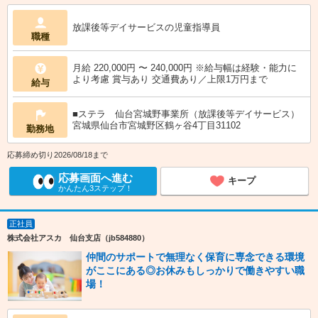
放課後等デイサービスの児童指導員
職種
月給 220,000円 〜 240,000円 ※給与幅は経験・能力に
より考慮 賞与あり 交通費あり／上限1万円まで
給与
■ステラ 仙台宮城野事業所（放課後等デイサービス）
宮城県仙台市宮城野区鶴ヶ谷4丁目31102
勤務地
応募締め切り2026/08/18まで
応募画面へ進む
キープ
かんたん3ステップ！
正社員
株式会社アスカ 仙台支店（jb584880）
仲間のサポートで無理なく保育に専念できる環境
がここにある◎お休みもしっかりで働きやすい職
場！