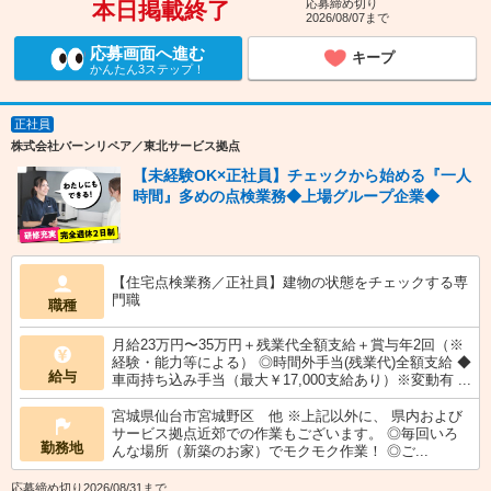
応募締め切り
本日掲載終了
2026/08/07まで
応募画面へ進む
キープ
かんたん3ステップ！
正社員
株式会社バーンリペア／東北サービス拠点
【未経験OK×正社員】チェックから始める『一人
時間』多めの点検業務◆上場グループ企業◆
【住宅点検業務／正社員】建物の状態をチェックする専
門職
職種
月給23万円〜35万円＋残業代全額支給＋賞与年2回（※
経験・能力等による） ◎時間外手当(残業代)全額支給 ◆
給与
車両持ち込み手当（最大￥17,000支給あり）※変動有 ...
宮城県仙台市宮城野区 他 ※上記以外に、 県内および
サービス拠点近郊での作業もございます。 ◎毎回いろ
勤務地
んな場所（新築のお家）でモクモク作業！ ◎ご...
応募締め切り2026/08/31まで