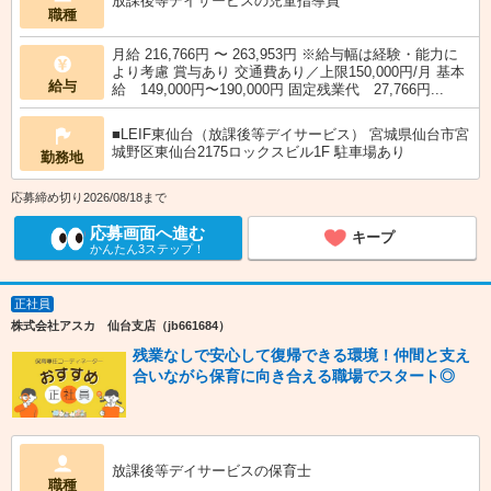
放課後等デイサービスの児童指導員
職種
月給 216,766円 〜 263,953円 ※給与幅は経験・能力に
より考慮 賞与あり 交通費あり／上限150,000円/月 基本
給与
給 149,000円〜190,000円 固定残業代 27,766円...
■LEIF東仙台（放課後等デイサービス） 宮城県仙台市宮
城野区東仙台2175ロックスビル1F 駐車場あり
勤務地
応募締め切り2026/08/18まで
応募画面へ進む
キープ
かんたん3ステップ！
正社員
株式会社アスカ 仙台支店（jb661684）
残業なしで安心して復帰できる環境！仲間と支え
合いながら保育に向き合える職場でスタート◎
放課後等デイサービスの保育士
職種