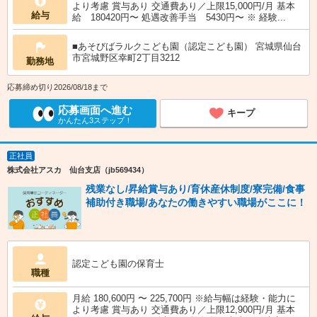
より考慮 賞与あり 交通費あり／上限15,000円/月 基本
給与
給 180420円〜 処遇改善手当 5430円〜 ※ 経験...
■あそびばラルクこども園（認定こども園） 宮城県仙台
市宮城野区幸町2丁目3212
勤務地
応募締め切り2026/08/18まで
応募画面へ進む
キープ
かんたん3ステップ！
正社員
株式会社アスカ 仙台支店（jb569434）
残業なし/昇給賞与あり/育休産休制度/寮完備/食事
補助付き職場/あなたの働きやすい職場がここに！
認定こども園の保育士
職種
月給 180,600円 〜 225,700円 ※給与幅は経験・能力に
より考慮 賞与あり 交通費あり／上限12,900円/月 基本