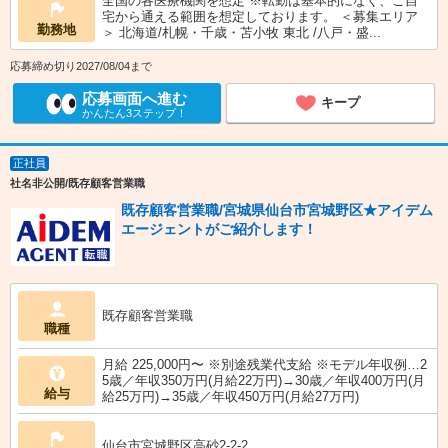
全国の各医療機関を想定 ※転勤は基本的になく、ご自
宅から通える範囲を想定しております。 ＜募集エリア
勤務地
＞ 北海道/札幌・千歳・苫小牧 東北 /八戸・盛...
応募締め切り2027/08/04まで
応募画面へ進む
キープ
かんたん3ステップ！
正社員
社名非公開/既存顧客営業職
既存顧客営業職/宮城県仙台市宮城野区★アイデム
エージェントがご紹介します！
既存顧客営業職
職種
月給 225,000円〜 ※別途残業代支給 ※モデル年収例…2
5歳／年収350万円(月給22万円)→30歳／年収400万円(月
給与
給25万円)→35歳／年収450万円(月給27万円)
仙台市宮城野区高砂2-2-2