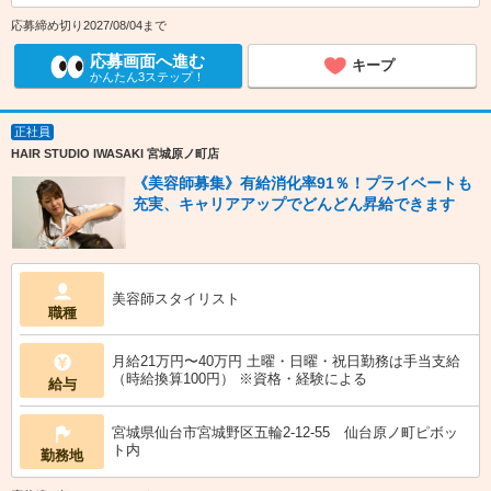
応募締め切り2027/08/04まで
応募画面へ進む
キープ
かんたん3ステップ！
正社員
HAIR STUDIO IWASAKI 宮城原ノ町店
《美容師募集》有給消化率91％！プライベートも
充実、キャリアアップでどんどん昇給できます
美容師スタイリスト
職種
月給21万円〜40万円 土曜・日曜・祝日勤務は手当支給
（時給換算100円） ※資格・経験による
給与
宮城県仙台市宮城野区五輪2-12-55 仙台原ノ町ピボッ
ト内
勤務地