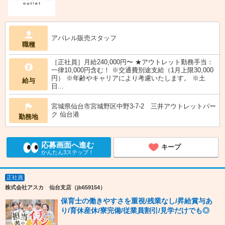
アパレル販売スタッフ
職種
［正社員］月給240,000円〜 ★アウトレット勤務手当：
一律10,000円含む！ ※交通費別途支給（1月上限30,000
円） ※年齢やキャリアにより考慮いたします。 ※土
給与
日...
宮城県仙台市宮城野区中野3-7-2 三井アウトレットパー
ク 仙台港
勤務地
応募画面へ進む
キープ
かんたん3ステップ！
正社員
株式会社アスカ 仙台支店（jb659154）
保育士の働きやすさを重視/残業なし/昇給賞与あ
り/育休産休/寮完備/従業員割引/見学だけでも◎