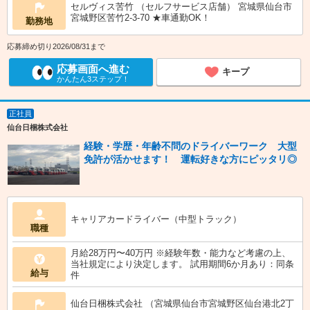
セルヴィス苦竹 （セルフサービス店舗） 宮城県仙台市
宮城野区苦竹2-3-70 ★車通勤OK！
勤務地
応募締め切り2026/08/31まで
応募画面へ進む
キープ
かんたん3ステップ！
正社員
仙台日梱株式会社
経験・学歴・年齢不問のドライバーワーク 大型
免許が活かせます！ 運転好きな方にピッタリ◎
キャリアカードライバー（中型トラック）
職種
月給28万円〜40万円 ※経験年数・能力など考慮の上、
当社規定により決定します。 試用期間6か月あり：同条
給与
件
仙台日梱株式会社 （宮城県仙台市宮城野区仙台港北2丁