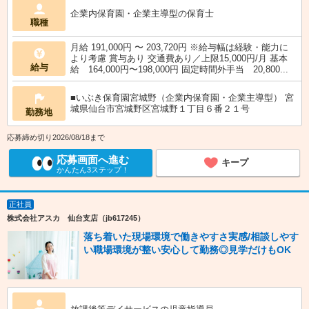
企業内保育園・企業主導型の保育士
職種
月給 191,000円 〜 203,720円 ※給与幅は経験・能力に
より考慮 賞与あり 交通費あり／上限15,000円/月 基本
給与
給 164,000円〜198,000円 固定時間外手当 20,800...
■いぶき保育園宮城野（企業内保育園・企業主導型） 宮
城県仙台市宮城野区宮城野１丁目６番２１号
勤務地
応募締め切り2026/08/18まで
応募画面へ進む
キープ
かんたん3ステップ！
正社員
株式会社アスカ 仙台支店（jb617245）
落ち着いた現場環境で働きやすさ実感/相談しやす
い職場環境が整い安心して勤務◎見学だけもOK