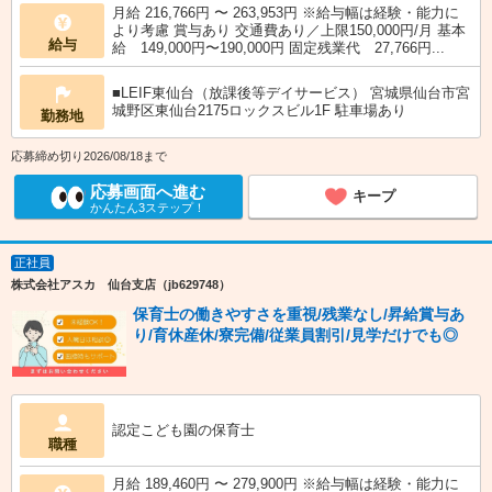
月給 216,766円 〜 263,953円 ※給与幅は経験・能力に
より考慮 賞与あり 交通費あり／上限150,000円/月 基本
給与
給 149,000円〜190,000円 固定残業代 27,766円...
■LEIF東仙台（放課後等デイサービス） 宮城県仙台市宮
城野区東仙台2175ロックスビル1F 駐車場あり
勤務地
応募締め切り2026/08/18まで
応募画面へ進む
キープ
かんたん3ステップ！
正社員
株式会社アスカ 仙台支店（jb629748）
保育士の働きやすさを重視/残業なし/昇給賞与あ
り/育休産休/寮完備/従業員割引/見学だけでも◎
認定こども園の保育士
職種
月給 189,460円 〜 279,900円 ※給与幅は経験・能力に