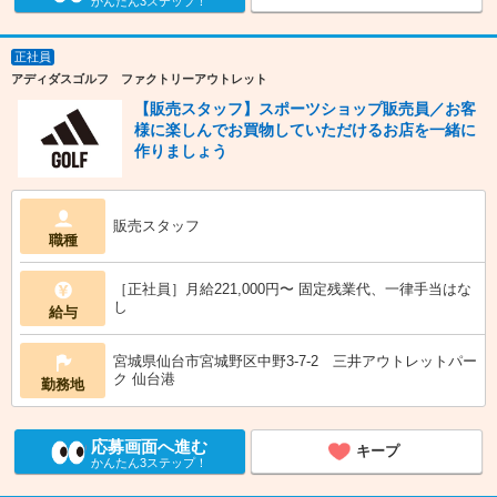
かんたん3ステップ！
正社員
アディダスゴルフ ファクトリーアウトレット
【販売スタッフ】スポーツショップ販売員／お客
様に楽しんでお買物していただけるお店を一緒に
作りましょう
販売スタッフ
職種
［正社員］月給221,000円〜 固定残業代、一律手当はな
し
給与
宮城県仙台市宮城野区中野3-7-2 三井アウトレットパー
ク 仙台港
勤務地
応募画面へ進む
キープ
かんたん3ステップ！