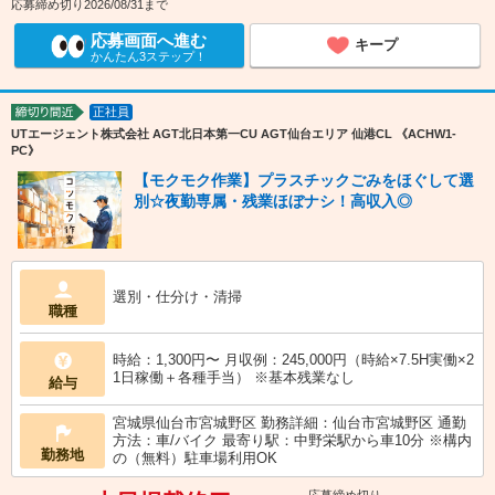
応募締め切り2026/08/31まで
応募画面へ進む
キープ
かんたん3ステップ！
正社員
締切り間近
UTエージェント株式会社 AGT北日本第一CU AGT仙台エリア 仙港CL 《ACHW1-
PC》
【モクモク作業】プラスチックごみをほぐして選
別☆夜勤専属・残業ほぼナシ！高収入◎
選別・仕分け・清掃
職種
時給：1,300円〜 月収例：245,000円（時給×7.5H実働×2
1日稼働＋各種手当） ※基本残業なし
給与
宮城県仙台市宮城野区 勤務詳細：仙台市宮城野区 通勤
方法：車/バイク 最寄り駅：中野栄駅から車10分 ※構内
勤務地
の（無料）駐車場利用OK