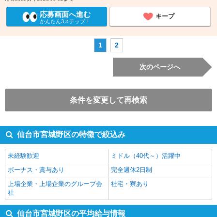
応募画面へ進む
キープ
かんたん3ステップ！
1
2
次のページへ
条件を変更して再検索
仙台市宮城野区の特徴で絞込み
未経験歓迎
ミドル（40代～）活躍中
ボーナス・賞与あり
完全週休2日制
上場企業・上場企業のグループ会
社宅・寮あり
社
仙台市宮城野区の平均給与情報