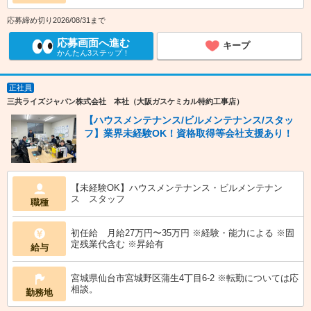
応募締め切り2026/08/31まで
応募画面へ進む
キープ
かんたん3ステップ！
正社員
三共ライズジャパン株式会社 本社（大阪ガスケミカル特約工事店）
【ハウスメンテナンス/ビルメンテナンス/スタッ
フ】業界未経験OK！資格取得等会社支援あり！
【未経験OK】ハウスメンテナンス・ビルメンテナン
ス スタッフ
職種
初任給 月給27万円〜35万円 ※経験・能力による ※固
定残業代含む ※昇給有
給与
宮城県仙台市宮城野区蒲生4丁目6-2 ※転勤については応
相談。
勤務地