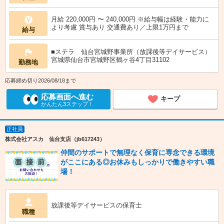
月給 220,000円 〜 240,000円 ※給与幅は経験・能力に
より考慮 賞与あり 交通費あり／上限1万円まで
給与
■ステラ 仙台宮城野事業所（放課後等デイサービス）
宮城県仙台市宮城野区鶴ヶ谷4丁目31102
勤務地
応募締め切り2026/08/18まで
応募画面へ進む
キープ
かんたん3ステップ！
正社員
株式会社アスカ 仙台支店（jb617243）
仲間のサポートで無理なく保育に専念できる環境
がここにある◎お休みもしっかりで働きやすい職
場！
放課後等デイサービスの保育士
職種