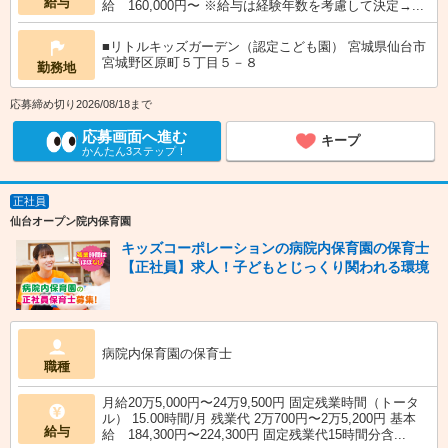
給与
給 160,000円〜 ※給与は経験年数を考慮して決定→...
■リトルキッズガーデン（認定こども園） 宮城県仙台市
宮城野区原町５丁目５－８
勤務地
応募締め切り2026/08/18まで
応募画面へ進む
キープ
かんたん3ステップ！
正社員
仙台オープン院内保育園
キッズコーポレーションの病院内保育園の保育士
【正社員】求人！子どもとじっくり関われる環境
病院内保育園の保育士
職種
月給20万5,000円〜24万9,500円 固定残業時間（トータ
ル） 15.00時間/月 残業代 2万700円〜2万5,200円 基本
給与
給 184,300円〜224,300円 固定残業代15時間分含...