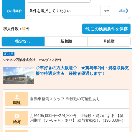
絞込
その他条件
求人件数 :
52
件
この検索条件を保存
指定なし
新着順
月給順
正社員
シナネン石油株式会社 セルヴィス苦竹
◇車好きの方大歓迎◇ ★賞与年2回・資格取得支
援で待遇充実★ 経験者優遇します！
自動車整備スタッフ ※転勤の可能性あり
職種
月給195,000円〜274,200円 ※経験・能力による 【試
用期間（3〜6ヶ月）あり】 給与変動なし（195,000円）
給与