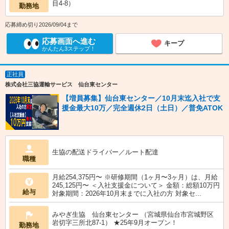
目4-8）
勤務地
応募締め切り2026/09/04まで
応募画面へ進む
キープ
かんたん3ステップ！
正社員
株式会社三協運輸サービス 仙台東センター
【増員募集】仙台東センター／10月末迄入社で支
援金最大10万／完全週休2日（土日）／普免ATOK
生協の配送ドライバー／ルート配達
職種
月給254,375円〜 ※研修期間（1ヶ月〜3ヶ月）は、月給
245,125円〜 ＜入社支援金について＞ 金額：総額10万円
給与
対象期間：2026年10月末までに入社の方 対象セ...
みやぎ生協 仙台東センター （宮城県仙台市宮城野区
岩切字三所北87-1） ★25年9月オープン！
勤務地