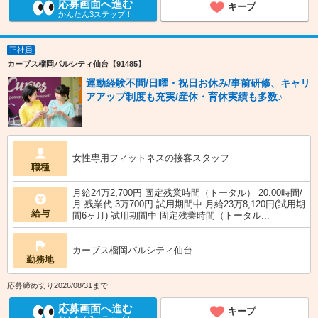
応募画面へ進む
キープ
かんたん3ステップ！
正社員
カーブス榴岡パルシティ仙台【91485】
運動経験不問/日曜・祝日お休み/事前研修、キャリ
アアップ制度も充実/産休・育休実績も多数♪
女性専用フィットネスの接客スタッフ
職種
月給24万2,700円 固定残業時間（トータル） 20.00時間/
月 残業代 3万700円 試用期間中 月給23万8,120円(試用期
給与
間6ヶ月) 試用期間中 固定残業時間（トータル...
カーブス榴岡パルシティ仙台
勤務地
応募締め切り2026/08/31まで
応募画面へ進む
キープ