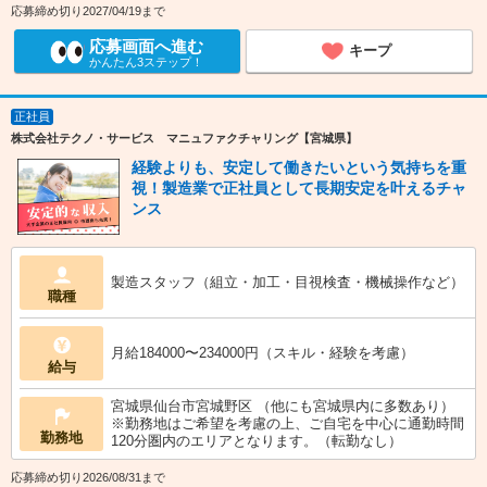
応募締め切り2027/04/19まで
応募画面へ進む
キープ
かんたん3ステップ！
正社員
株式会社テクノ・サービス マニュファクチャリング【宮城県】
経験よりも、安定して働きたいという気持ちを重
視！製造業で正社員として長期安定を叶えるチャ
ンス
製造スタッフ（組立・加工・目視検査・機械操作など）
職種
月給184000〜234000円（スキル・経験を考慮）
給与
宮城県仙台市宮城野区 （他にも宮城県内に多数あり）
※勤務地はご希望を考慮の上、ご自宅を中心に通勤時間
勤務地
120分圏内のエリアとなります。（転勤なし）
応募締め切り2026/08/31まで