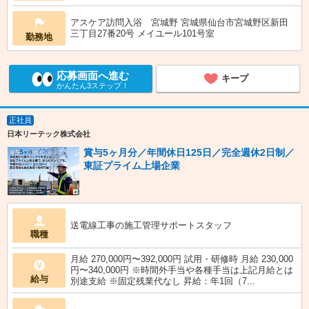
アスケア訪問入浴 宮城野 宮城県仙台市宮城野区新田
三丁目27番20号 メイユール101号室
勤務地
応募画面へ進む
キープ
かんたん3ステップ！
正社員
日本リーテック株式会社
賞与5ヶ月分／年間休日125日／完全週休2日制／
東証プライム上場企業
送電線工事の施工管理サポートスタッフ
職種
月給 270,000円〜392,000円 試用・研修時 月給 230,000
円〜340,000円 ※時間外手当や各種手当は上記月給とは
給与
別途支給 ※固定残業代なし 昇給：年1回（7...