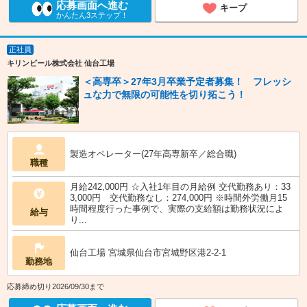
応募画面へ進む
キープ
かんたん3ステップ！
正社員
キリンビール株式会社 仙台工場
＜高専卒＞27年3月卒業予定者募集！ フレッシ
ュな力で無限の可能性を切り拓こう！
製造オペレーター(27年高専新卒／総合職)
職種
月給242,000円 ☆入社1年目の月給例 交代勤務あり：33
3,000円 交代勤務なし：274,000円 ※時間外労働月15
時間程度行った事例で、実際の支給額は勤務状況によ
給与
り...
仙台工場 宮城県仙台市宮城野区港2-2-1
勤務地
応募締め切り2026/09/30まで