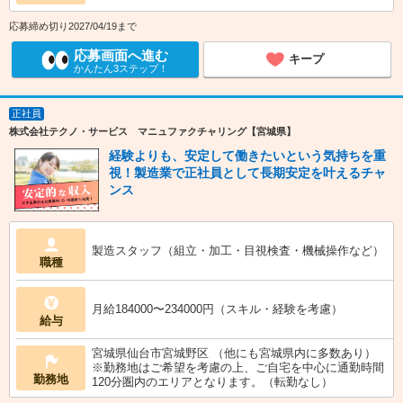
応募締め切り2027/04/19まで
応募画面へ進む
キープ
かんたん3ステップ！
正社員
株式会社テクノ・サービス マニュファクチャリング【宮城県】
経験よりも、安定して働きたいという気持ちを重
視！製造業で正社員として長期安定を叶えるチャ
ンス
製造スタッフ（組立・加工・目視検査・機械操作など）
職種
月給184000〜234000円（スキル・経験を考慮）
給与
宮城県仙台市宮城野区 （他にも宮城県内に多数あり）
※勤務地はご希望を考慮の上、ご自宅を中心に通勤時間
勤務地
120分圏内のエリアとなります。（転勤なし）