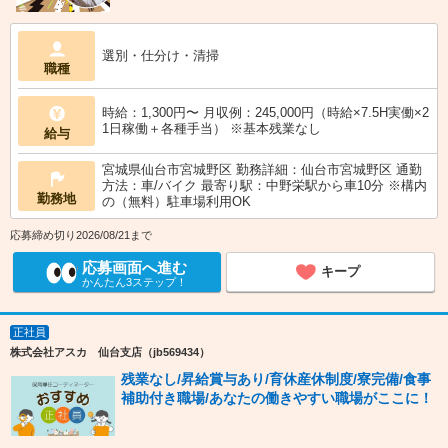
選別・仕分け・清掃
職種
時給：1,300円〜 月収例：245,000円（時給×7.5H実働×2
1日稼働＋各種手当） ※基本残業なし
給与
宮城県仙台市宮城野区 勤務詳細：仙台市宮城野区 通勤
方法：車/バイク 最寄り駅：中野栄駅から車10分 ※構内
勤務地
の（無料）駐車場利用OK
応募締め切り2026/08/21まで
応募画面へ進む
キープ
かんたん3ステップ！
正社員
株式会社アスカ 仙台支店（jb569434）
残業なし/昇給賞与あり/育休産休制度/寮完備/食事
補助付き職場/あなたの働きやすい職場がここに！