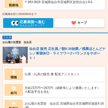
〒983-0828 宮城県仙台市宮城野区岩切分台1-8-6
勤務地
応募締め切り2026/09/24まで
応募画面へ進む
キープ
かんたん3ステップ！
正社員
お仏壇の光雲堂 仙台店
仙台店 販売 正社員／朝9:30始業／残業ほとんどナ
シ／希望休◎・ライフワークバランスをサポー
ト！
仏壇・仏具の販売 兼 配送アシスタント
職種
月給23万円〜28万円（経験等により優遇いたします）
※配送手当を含む
給与
お仏壇の光雲堂 仙台店 宮城県仙台市宮城野区福室4-18
-45