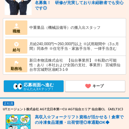
名募集！ 研修が充実しており未経験者でも安心
です◎
中重量品（機械設備等）の搬入出スタッフ
職種
月給240,000円〜260,000円以上 ※試用期間中（3ヵ月
間）同条件 ※住宅手当・家族手当等、一律手当含む
給与
新日本物流株式会社 【仙台事業所】 ※転勤の可能
性：あり（本社および全国の支社、事業所） 宮城県仙
勤務地
台市宮城野区扇町3-1-9
応募画面へ進む
キープ
かんたん3ステップ！
正社員
UTエージェント株式会社 AGT北日本第一CU AGT仙台エリア 仙台港CL 《AELT1C》
高収入☆フォークリフト資格が活かせる！倉庫で
の冷凍食品運搬・出荷管理◎車通勤OK◆