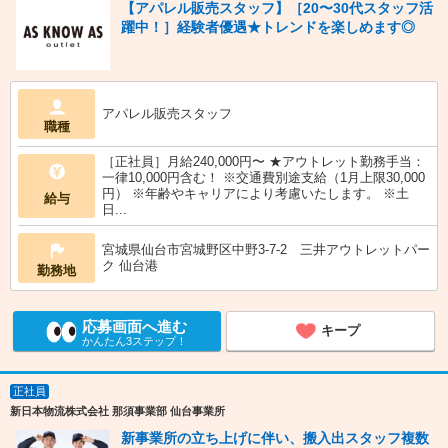
【アパレル販売スタッフ】［20〜30代スタッフ活
躍中！］経験者優遇★トレンドを楽しめます◎
アパレル販売スタッフ
職種
［正社員］月給240,000円〜 ★アウトレット勤務手当：
一律10,000円含む！ ※交通費別途支給（1月上限30,000
円） ※年齢やキャリアにより考慮いたします。 ※土
給与
日...
宮城県仙台市宮城野区中野3-7-2 三井アウトレットパー
ク 仙台港
勤務地
応募画面へ進む
キープ
かんたん3ステップ！
正社員
新日本物流株式会社 那須事業部 仙台事業所
新事業所の立ち上げに伴い、搬入出スタッフ複数