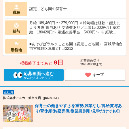
認定こども園の保育士
職種
月給 189,460円 〜 279,900円 ※給与幅は経験・能力に
より考慮 賞与あり 交通費あり／上限15,000円/月 基本
給与
給 180420円〜 処遇改善手当 5430円〜 ※ 経験...
■あそびばラルクこども園（認定こども園） 宮城県仙台
市宮城野区幸町2丁目3212
勤務地
応募締め切り
9日
掲載終了まであと
2026/08/18まで
応募画面へ進む
キープ
かんたん3ステップ！
正社員
株式会社アスカ 仙台支店（jb659154）
保育士の働きやすさを重視/残業なし/昇給賞与あ
り/育休産休/寮完備/従業員割引/見学だけでも◎