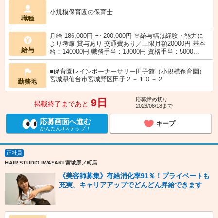
小規模保育園の保育士
職種
月給 186,000円 〜 200,000円 ※給与幅は経験・能力に
より考慮 賞与あり 交通費あり／上限月額20000円 基本
給与
給：140000円 職務手当：18000円 資格手当：5000...
■保育園レインボーナーサリー田子館（小規模保育園）
宮城県仙台市宮城野区田子２－１０－２
勤務地
応募締め切り
9日
掲載終了まであと
2026/08/18まで
応募画面へ進む
キープ
かんたん3ステップ！
正社員
HAIR STUDIO IWASAKI 宮城原ノ町店
《美容師募集》有給消化率91％！プライベートも
充実、キャリアアップでどんどん昇給できます