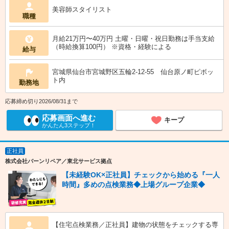
美容師スタイリスト
職種
月給21万円〜40万円 土曜・日曜・祝日勤務は手当支給
（時給換算100円） ※資格・経験による
給与
宮城県仙台市宮城野区五輪2-12-55 仙台原ノ町ピボッ
ト内
勤務地
応募締め切り2026/08/31まで
応募画面へ進む
キープ
かんたん3ステップ！
正社員
株式会社バーンリペア／東北サービス拠点
【未経験OK×正社員】チェックから始める『一人
時間』多めの点検業務◆上場グループ企業◆
【住宅点検業務／正社員】建物の状態をチェックする専