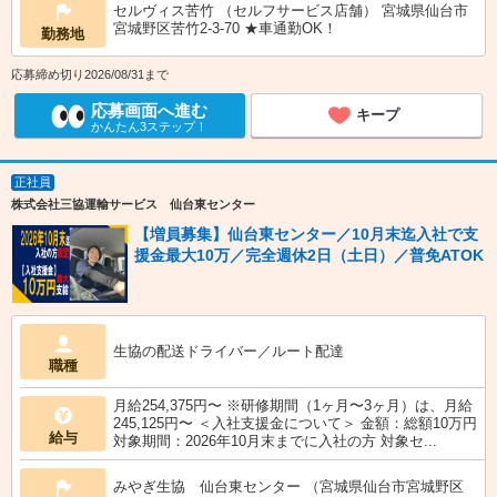
セルヴィス苦竹 （セルフサービス店舗） 宮城県仙台市
宮城野区苦竹2-3-70 ★車通勤OK！
勤務地
応募締め切り2026/08/31まで
応募画面へ進む
キープ
かんたん3ステップ！
正社員
株式会社三協運輸サービス 仙台東センター
【増員募集】仙台東センター／10月末迄入社で支
援金最大10万／完全週休2日（土日）／普免ATOK
生協の配送ドライバー／ルート配達
職種
月給254,375円〜 ※研修期間（1ヶ月〜3ヶ月）は、月給
245,125円〜 ＜入社支援金について＞ 金額：総額10万円
給与
対象期間：2026年10月末までに入社の方 対象セ...
みやぎ生協 仙台東センター （宮城県仙台市宮城野区