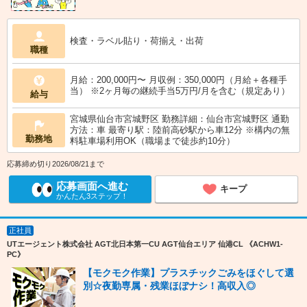
検査・ラベル貼り・荷揃え・出荷
職種
月給：200,000円〜 月収例：350,000円（月給＋各種手
当） ※2ヶ月毎の継続手当5万円/月を含む（規定あり）
給与
宮城県仙台市宮城野区 勤務詳細：仙台市宮城野区 通勤
方法：車 最寄り駅：陸前高砂駅から車12分 ※構内の無
勤務地
料駐車場利用OK（職場まで徒歩約10分）
応募締め切り2026/08/21まで
応募画面へ進む
キープ
かんたん3ステップ！
正社員
UTエージェント株式会社 AGT北日本第一CU AGT仙台エリア 仙港CL 《ACHW1-
PC》
【モクモク作業】プラスチックごみをほぐして選
別☆夜勤専属・残業ほぼナシ！高収入◎