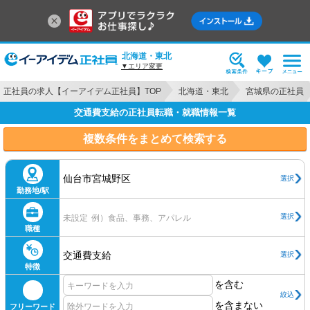
北海道・東北
▼エリア変更
正社員の求人【イーアイデム正社員】TOP
北海道・東北
宮城県の正社員
交通費支給の正社員転職・就職情報一覧
複数条件をまとめて検索する
仙台市宮城野区
選択
勤務地/駅
選択
未設定
例）食品、事務、アパレル
職種
交通費支給
選択
特徴
を含む
絞込
を含まない
フリーワード