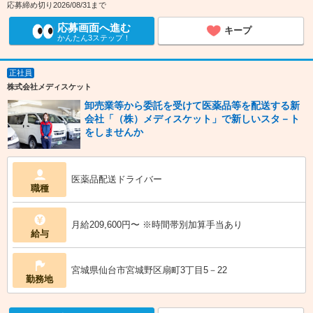
応募締め切り2026/08/31まで
応募画面へ進む
キープ
かんたん3ステップ！
正社員
株式会社メディスケット
卸売業等から委託を受けて医薬品等を配送する新
会社「（株）メディスケット」で新しいスタ－ト
をしませんか
医薬品配送ドライバー
職種
月給209,600円〜 ※時間帯別加算手当あり
給与
宮城県仙台市宮城野区扇町3丁目5－22
勤務地