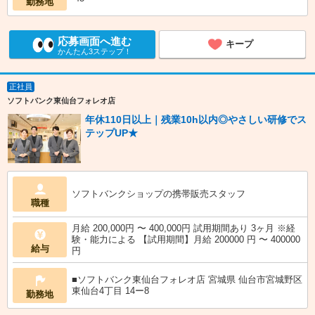
勤務地
応募画面へ進む
キープ
かんたん3ステップ！
正社員
ソフトバンク東仙台フォレオ店
年休110日以上｜残業10h以内◎やさしい研修でス
テップUP★
ソフトバンクショップの携帯販売スタッフ
職種
月給 200,000円 〜 400,000円 試用期間あり 3ヶ月 ※経
験・能力による 【試用期間】月給 200000 円 〜 400000
給与
円
■ソフトバンク東仙台フォレオ店 宮城県 仙台市宮城野区
東仙台4丁目 14ー8
勤務地