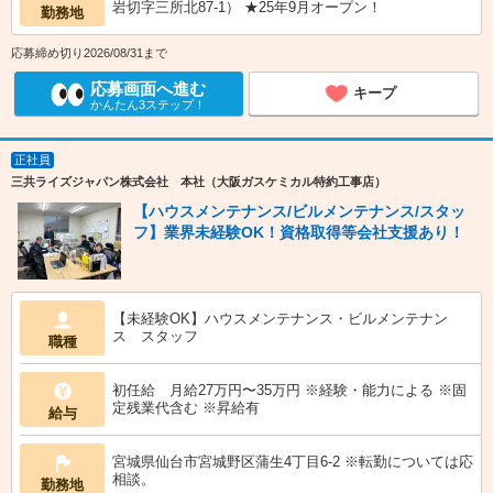
岩切字三所北87-1） ★25年9月オープン！
勤務地
応募締め切り2026/08/31まで
応募画面へ進む
キープ
かんたん3ステップ！
正社員
三共ライズジャパン株式会社 本社（大阪ガスケミカル特約工事店）
【ハウスメンテナンス/ビルメンテナンス/スタッ
フ】業界未経験OK！資格取得等会社支援あり！
【未経験OK】ハウスメンテナンス・ビルメンテナン
ス スタッフ
職種
初任給 月給27万円〜35万円 ※経験・能力による ※固
定残業代含む ※昇給有
給与
宮城県仙台市宮城野区蒲生4丁目6-2 ※転勤については応
相談。
勤務地