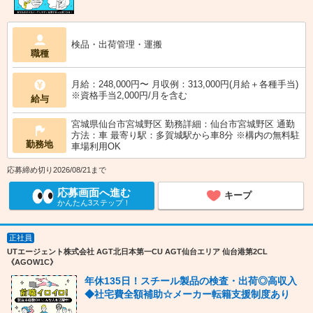
検品・出荷管理・運搬
職種
月給：248,000円〜 月収例：313,000円(月給＋各種手当)
※資格手当2,000円/月を含む
給与
宮城県仙台市宮城野区 勤務詳細：仙台市宮城野区 通勤
方法：車 最寄り駅：多賀城駅から車8分 ※構内の無料駐
勤務地
車場利用OK
応募締め切り2026/08/21まで
応募画面へ進む
キープ
かんたん3ステップ！
正社員
UTエージェント株式会社 AGT北日本第一CU AGT仙台エリア 仙台港第2CL
《AGOW1C》
年休135日！スチール製品の検査・出荷◎高収入
◆社宅費全額補助☆メーカー転籍支援制度あり