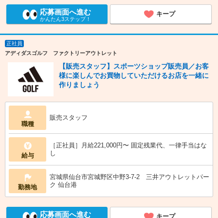
応募画面へ進む
キープ
かんたん3ステップ！
正社員
アディダスゴルフ ファクトリーアウトレット
【販売スタッフ】スポーツショップ販売員／お客
様に楽しんでお買物していただけるお店を一緒に
作りましょう
販売スタッフ
職種
［正社員］月給221,000円〜 固定残業代、一律手当はな
し
給与
宮城県仙台市宮城野区中野3-7-2 三井アウトレットパー
ク 仙台港
勤務地
応募画面へ進む
キープ