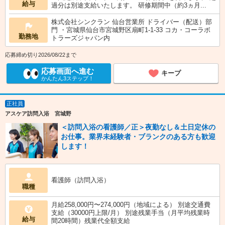
給与
過分は別途支給いたします。 研修期間中（約3ヵ月...
株式会社シンクラン 仙台営業所 ドライバー（配送）部
門 ・宮城県仙台市宮城野区扇町1-1-33 コカ・コーラボ
勤務地
トラーズジャパン内
応募締め切り2026/08/22まで
応募画面へ進む
キープ
かんたん3ステップ！
正社員
アスケア訪問入浴 宮城野
＜訪問入浴の看護師／正＞夜勤なし＆土日定休の
お仕事。業界未経験者・ブランクのある方も歓迎
します！
看護師（訪問入浴）
職種
月給258,000円〜274,000円（地域による） 別途交通費
支給（30000円上限/月） 別途残業手当（月平均残業時
給与
間20時間）残業代全額支給