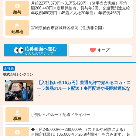
月給22万7,370円〜31万5,420円 （諸手当含実績）平均
額266,440円※定期昇給有、賞与年2回、交通費別途支給
給与
年収例480万円（45歳／入社20年目） 年収例455万...
宮城県仙台市宮城野区榴岡（住所非公開）
勤務地
応募画面へ進む
キープ
かんたん3ステップ！
正社員
株式会社シンクラン
【入社祝い金15万円】普通免許で始めるコカ・コ
ーラ製品のルート配送！◆再配達や長距離運転な
し
小売店へのルート配送ドライバー
職種
◆月給245,000円〜280,000円 （スキルや経験による）
※固定残業代（35,000円／26.9時間分）を含みます。 超