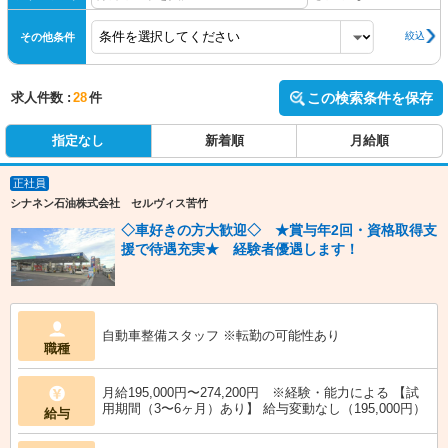
絞込
その他条件
求人件数 :
28
件
この検索条件を保存
指定なし
新着順
月給順
正社員
シナネン石油株式会社 セルヴィス苦竹
◇車好きの方大歓迎◇ ★賞与年2回・資格取得支
援で待遇充実★ 経験者優遇します！
自動車整備スタッフ ※転勤の可能性あり
職種
月給195,000円〜274,200円 ※経験・能力による 【試
用期間（3〜6ヶ月）あり】 給与変動なし（195,000円）
給与