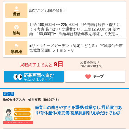
認定こども園の保育士
職種
月給 180,600円 〜 225,700円 ※給与幅は経験・能力に
より考慮 賞与あり 交通費あり／上限12,900円/月 基本
給与
給 160,000円〜 ※給与は経験年数を考慮して決定→...
■リトルキッズガーデン（認定こども園） 宮城県仙台市
宮城野区原町５丁目５－８
勤務地
応募締め切り
9日
掲載終了まであと
2026/08/18まで
応募画面へ進む
キープ
かんたん3ステップ！
正社員
株式会社アスカ 仙台支店（jb629748）
保育士の働きやすさを重視/残業なし/昇給賞与あ
り/育休産休/寮完備/従業員割引/見学だけでも◎