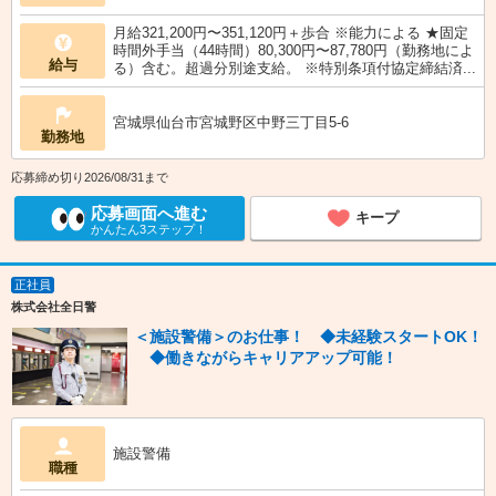
月給321,200円〜351,120円＋歩合 ※能力による ★固定
時間外手当（44時間）80,300円〜87,780円（勤務地によ
給与
る）含む。超過分別途支給。 ※特別条項付協定締結済...
宮城県仙台市宮城野区中野三丁目5-6
勤務地
応募締め切り2026/08/31まで
応募画面へ進む
キープ
かんたん3ステップ！
正社員
株式会社全日警
＜施設警備＞のお仕事！ ◆未経験スタートOK！
◆働きながらキャリアアップ可能！
施設警備
職種