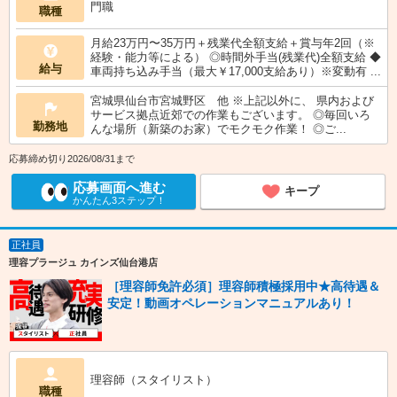
門職
職種
月給23万円〜35万円＋残業代全額支給＋賞与年2回（※
経験・能力等による） ◎時間外手当(残業代)全額支給 ◆
給与
車両持ち込み手当（最大￥17,000支給あり）※変動有 ...
宮城県仙台市宮城野区 他 ※上記以外に、 県内および
サービス拠点近郊での作業もございます。 ◎毎回いろ
勤務地
んな場所（新築のお家）でモクモク作業！ ◎ご...
応募締め切り2026/08/31まで
応募画面へ進む
キープ
かんたん3ステップ！
正社員
理容プラージュ カインズ仙台港店
［理容師免許必須］理容師積極採用中★高待遇＆
安定！動画オペレーションマニュアルあり！
理容師（スタイリスト）
職種