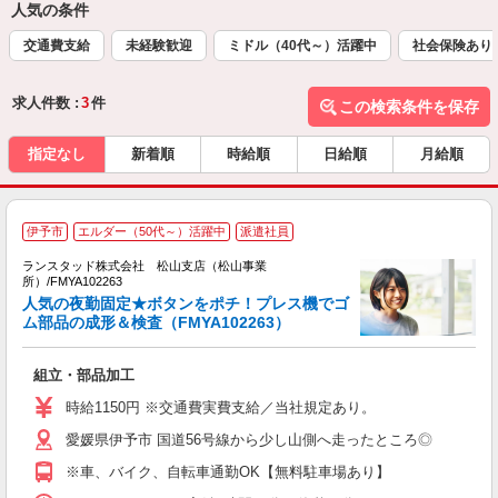
人気の条件
交通費支給
未経験歓迎
ミドル（40代～）活躍中
社会保険あり
求人件数 :
3
件
この検索条件を保存
指定なし
新着順
時給順
日給順
月給順
伊予市
エルダー（50代～）活躍中
派遣社員
ランスタッド株式会社 松山支店（松山事業
所）/FMYA102263
人気の夜勤固定★ボタンをポチ！プレス機でゴ
ム部品の成形＆検査（FMYA102263）
の
組立・部品加工
未
祝
時給1150円 ※交通費実費支給／当社規定あり。
愛媛県伊予市 国道56号線から少し山側へ走ったところ◎
※車、バイク、自転車通勤OK【無料駐車場あり】