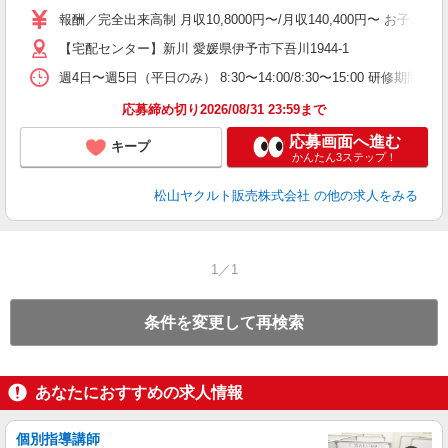
業
報酬／完全出来高制 月収10,8000円〜/月収140,400円〜 
社
【宅配センター】新川 愛媛県伊予市下吾川1944-1
週4日〜週5日（平日のみ） 8:30〜14:00/8:30〜15:00 研修期間：1
応募締め切り2026/08/31 23:59まで
応募画面へ進む
キープ
かんたん3ステップ！
松山ヤクルト販売株式会社
の他の求人をみる
1／1
条件を変更して再検索
あなたにおすすめの求人情報
個別指導講師