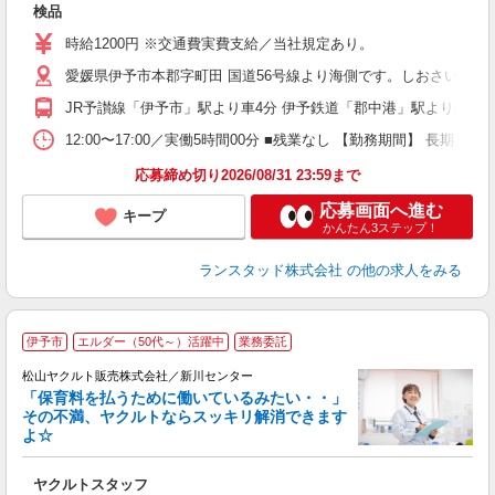
検品
未
い
時給1200円 ※交通費実費支給／当社規定あり。
愛媛県伊予市本郡字町田 国道56号線より海側です。しおさい公園
JR予讃線「伊予市」駅より車4分 伊予鉄道「郡中港」駅より車4
12:00〜17:00／実働5時間00分 ■残業なし 【勤務期間】 
応募締め切り2026/08/31 23:59まで
応募画面へ進む
キープ
かんたん3ステップ！
ランスタッド株式会社
の他の求人をみる
伊予市
エルダー（50代～）活躍中
業務委託
松山ヤクルト販売株式会社／新川センター
「保育料を払うために働いているみたい・・」
その不満、ヤクルトならスッキリ解消できます
よ☆
し
未
ヤクルトスタッフ
ア