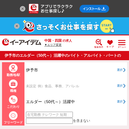
中国・四国
の求人
▼エリア変更
伊予市のエルダー（50代～）活躍中のバイト・アルバイト・パートの
求人情報一覧
伊予市
選択
勤務地/駅
未設定
例）食品、事務、アパレル
選択
職種
エルダー（50代～）活躍中
選択
こだわり
を含まない
フリーワード