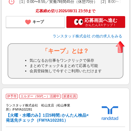
［1］0:00〜8:55／実働7時間45分（休憩70分） ［2］8:0
応募締め切り2026/08/31 23:59まで
応募画面へ進む
キープ
かんたん3ステップ！
ランスタッド株式会社
の他の求人をみる
「キープ」とは？
気になるお仕事をワンクリックで保存
まとめてチェック＆まとめて応募も可能
会員登録無しで今すぐご利用いただけます
伊予市
エルダー（50代～）活躍中
派遣社員
ランスタッド株式会社 松山支店（松山事業
所）/FMYA102281
【火曜・水曜のみ】1日5時間♪かんたん検品×
発送先チェック（FMYA102281）
容