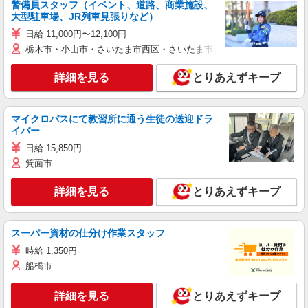
警備員スタッフ（イベント、道路、商業施設、
大型駐車場、JR列車見張りなど）
日給 11,000円〜12,100円
栃木市・小山市・さいたま市西区・さいたま市岩槻区・久喜市・蓮田
詳細を見る
とりあえずキープ
マイクロバスにて教習所に通う生徒の送迎ドラ
イバー
日給 15,850円
箕面市
詳細を見る
とりあえずキープ
スーパー資材の仕分け作業スタッフ
時給 1,350円
船橋市
詳細を見る
とりあえずキープ