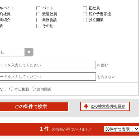
ルバイト
パート
正社員
約社員
派遣社員
紹介予定派遣
業紹介
業務委託
独立開業
託
その他
を含む
を含まない
なし
本日掲載
締切間近
この検索条件を保存
条件で検索
1 件
の情報が見つかりました