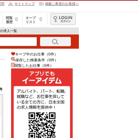
質問
サイトマップ
掲載ご希望のお客様へ
閲覧
キープ
0
0
履歴
リスト
ログイン
トの求人一覧
キープ中のお仕事（0件）
保存した検索条件（
0
件）
閲覧したお仕事（0件）
件