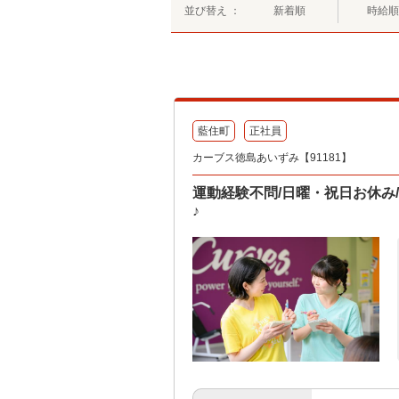
並び替え ：
新着順
時給順
藍住町
正社員
カーブス徳島あいずみ【91181】
運動経験不問/日曜・祝日お休み
♪