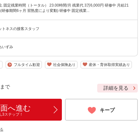
 固定残業時間（トータル） 23.00時間/月 残業代 3万6,000円 研修中 月給21
上(研修期間6ヶ月 習熟度により変動) 研修中 固定残業...
ットネスの接客スタッフ
あいずみ
り
フルタイム歓迎
社会保険あり
産休・育休取得実績あり
9 まで
詳細を見る
画面へ進む
キープ
ん3ステップ！
る