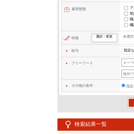
ア
雇用形態
契
職
嘱
未選択
選択・変更
特徴
給与
フリーワード
その他の条件
指定
この
検索結果一覧