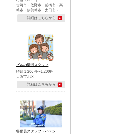
時給 1,065円
古河市・佐野市・前橋市・高
崎市・伊勢崎市・太田市・館
林市・藤岡市・大泉町・さい
詳細はこちらから
たま市北区・川越市・熊谷
市・行田市・秩父市・所沢
市・飯能市・東松山市・坂戸
市・鶴ケ島市・千葉市中央
区・市川市・松戸市・習志野
市・柏市・流山市・八千代
市・足立区・江戸川区・八王
子市・町田市
ビルの清掃スタッフ
時給 1,200円〜1,200円
大阪市北区
詳細はこちらから
警備員スタッフ（イベン