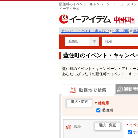
藍住町のイベント・キャンペーン・アミューズメント
イーアイデム
中国・四国
アルバイト・バイト・求人TOP
>
中国・四国
>
徳
勤務地
職種
藍住町のイベント・キャンペ
の求人情報一覧
藍住町のイベント・キャンペーン・アミュー
あなたにぴったりの藍住町のイベント・キャ
勤務地で検索
通勤時間・区
選択・変更
徳島県
藍住町
イベ
選択・変更
職種
す