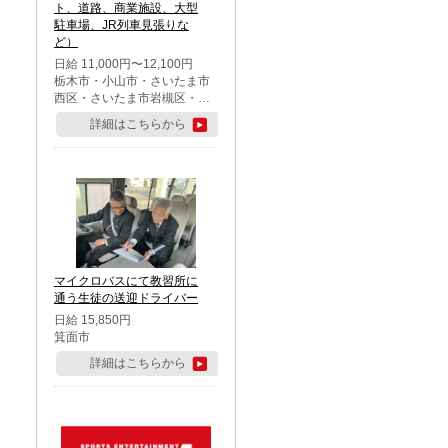
ト、道路、商業施設、大型
駐車場、JR列車見張りな
ど）
日給 11,000円〜12,100円
栃木市・小山市・さいたま市
西区・さいたま市岩槻区・久
喜市・蓮田市
詳細はこちらから
マイクロバスにて教習所に
通う生徒の送迎ドライバー
日給 15,850円
箕面市
詳細はこちらから