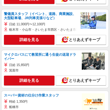
警備員スタッフ（イベント、道路、商業施設、
大型駐車場、JR列車見張りなど）
日給 11,000円〜12,100円
栃木市・小山市・さいたま市西区・さいたま市岩槻区・久喜市・蓮田
詳細を見る
とりあえずキープ
マイクロバスにて教習所に通う生徒の送迎ドラ
イバー
日給 15,850円
箕面市
詳細を見る
とりあえずキープ
スーパー資材の仕分け作業スタッフ
時給 1,350円
船橋市