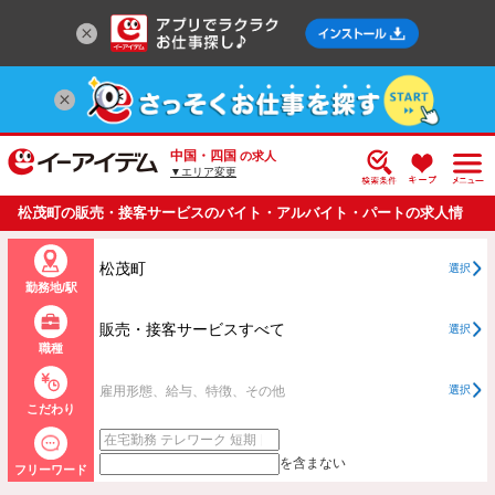
中国・四国
の求人
▼エリア変更
松茂町の販売・接客サービスのバイト・アルバイト・パートの求人情
報一覧
松茂町
選択
勤務地/駅
販売・接客サービスすべて
選択
職種
雇用形態、給与、特徴、その他
選択
こだわり
を含まない
フリーワード