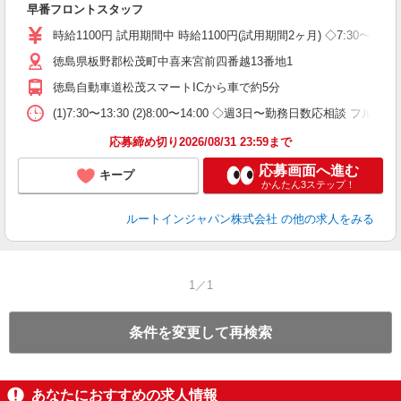
早番フロントスタッフ
朝
社
時給1100円 試用期間中 時給1100円(試用期間2ヶ月) ◇7:30〜9:00 
徳島県板野郡松茂町中喜来宮前四番越13番地1
徳島自動車道松茂スマートICから車で約5分
(1)7:30〜13:30 (2)8:00〜14:00 ◇週3日〜勤務日数応相談
応募締め切り2026/08/31 23:59まで
応募画面へ進む
キープ
かんたん3ステップ！
ルートインジャパン株式会社
の他の求人をみる
1／1
条件を変更して再検索
あなたにおすすめの求人情報