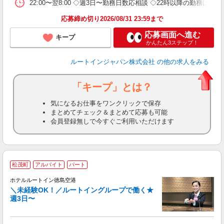
22:00〜翌8:00 ◇週3日〜勤務日数応相談 ◇22時以降の勤務は18
応募締め切り2026/08/31 23:59まで
応募画面へ進む
キープ
かんたん3ステップ！
ルートインジャパン株式会社
の他の求人をみる
「キープ」とは？
気になるお仕事をワンクリックで保存
まとめてチェック＆まとめて応募も可能
会員登録無しで今すぐご利用いただけます
松茂町
アルバイト
パート
ホテルルートイン徳島空港
＼未経験OK！／ルートイングループで働く★
週3日〜
履
迎
躍