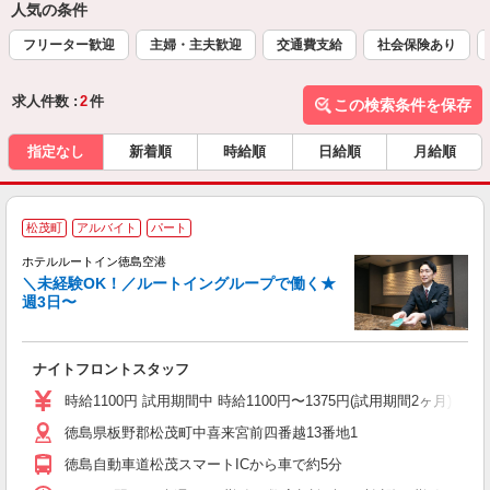
人気の条件
フリーター歓迎
主婦・主夫歓迎
交通費支給
社会保険あり
求人件数 :
2
件
この検索条件を保存
指定なし
新着順
時給順
日給順
月給順
松茂町
アルバイト
パート
ホテルルートイン徳島空港
＼未経験OK！／ルートイングループで働く★
週3日〜
履
迎
躍
ナイトフロントスタッフ
早
研
時給1100円 試用期間中 時給1100円〜1375円(試用期間2ヶ月) ◇22:00
徳島県板野郡松茂町中喜来宮前四番越13番地1
徳島自動車道松茂スマートICから車で約5分