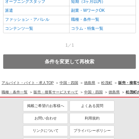
オープニングスタッフ
短期（3ヶ月以内）
派遣
副業・WワークOK
ファッション・アパレル
職種・条件一覧
コンテンツ一覧
コラム・特集一覧
1／1
条件を変更して再検索
アルバイト・バイト・求人TOP
中国・四国
徳島県
松茂町
販売・接客
職種・条件一覧
販売・接客サービスすべて
中国・四国
徳島県
松茂町
掲載ご希望のお客様へ
よくある質問
お問い合わせ
利用規約
リンクについて
プライバシーポリシー