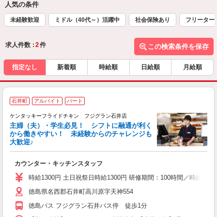
人気の条件
未経験歓迎
ミドル（40代～）活躍中
社会保険あり
フリーター
求人件数 :
2
件
この検索条件を保存
指定なし
新着順
時給順
日給順
月給順
石井町
アルバイト
パート
ケンタッキーフライドチキン フジグラン石井店
主婦（夫）・学生必見！ シフトに融通が利く
から働きやすい！ 未経験からのチャレンジも
大歓迎♪
見
カウンター・キッチンスタッフ
未
ダ
時給1300円 土日祝祭日時給1300円 研修期間：100時間／時給120
昇
徳島県名西郡石井町高川原字天神554
K
保
徳島バス フジグラン石井バス停 徒歩1分