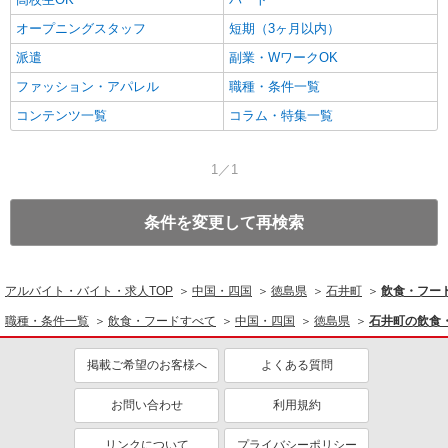
オープニングスタッフ
短期（3ヶ月以内）
派遣
副業・WワークOK
ファッション・アパレル
職種・条件一覧
コンテンツ一覧
コラム・特集一覧
1／1
条件を変更して再検索
アルバイト・バイト・求人TOP
中国・四国
徳島県
石井町
飲食・フー
職種・条件一覧
飲食・フードすべて
中国・四国
徳島県
石井町の飲食
掲載ご希望のお客様へ
よくある質問
お問い合わせ
利用規約
リンクについて
プライバシーポリシー