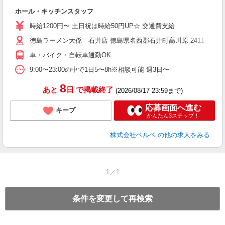
助
ホール・キッチンスタッフ
時給1200円〜 土日祝は時給50円UP☆ 交通費支給
徳島ラーメン大孫 石井店 徳島県名西郡石井町高川原 2411-1
車・バイク・自転車通勤OK
9:00〜23:00の中で1日5〜8h※相談可能 週3日〜
8
あと
日
で掲載終了
(2026/08/17 23:59まで)
応募画面へ進む
キープ
かんたん3ステップ！
株式会社ベルベ
の他の求人をみる
1／1
条件を変更して再検索