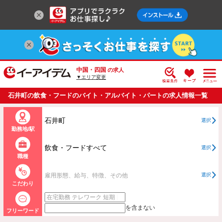
中国・四国
の求人
▼エリア変更
石井町の飲食・フードのバイト・アルバイト・パートの求人情報一覧
石井町
選択
勤務地/駅
飲食・フードすべて
選択
職種
雇用形態、給与、特徴、その他
選択
こだわり
を含まない
フリーワード