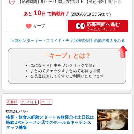
【勤務時間】9:00〜21:30／2時間以上 【出勤日数】週1日以
10
あと
日
で掲載終了
(2026/08/19 23:59まで)
応募画面へ進む
キープ
かんたん3ステップ！
日本ケンタッキー・フライド・チキン株式会社
の他の求人をみる
「キープ」とは？
気になるお仕事をワンクリックで保存
まとめてチェック＆まとめて応募も可能
会員登録無しで今すぐご利用いただけます
石井町
アルバイト
パート
株式会社ベルベ
入
接客・飲食未経験スタートも歓迎◎≪土日祝は
中
時給UP≫ラーメン店でのホール＆キッチンス
0
タッフ募集
朝