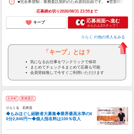
ス
■完全希望制：業務委託契約のため原則自由です。 ■営業時間帯（9
K.
応募締め切り2026/08/31 23:59まで
応募画面へ進む
キープ
かんたん3ステップ！
りらく
の他の求人をみる
「キープ」とは？
気になるお仕事をワンクリックで保存
まとめてチェック＆まとめて応募も可能
会員登録無しで今すぐご利用いただけます
◆
石井町
業務委託
円
りらくる 石井店
◆もみほぐし経験者大募集◆業界最高水準の6
0分2,840円〜◆個人指名料は100％収入
に
間