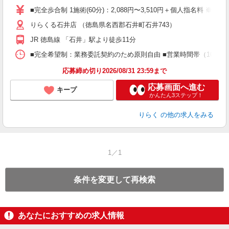
た
■完全歩合制 1施術(60分)：2,088円〜3,510円＋個人指名料 ※
主
りらくる石井店 （徳島県名西郡石井町石井743）
躍
額
JR 徳島線 「石井」駅より徒歩11分
間
ス
■完全希望制：業務委託契約のため原則自由 ■営業時間帯（10:00
K.
応募締め切り2026/08/31 23:59まで
応募画面へ進む
キープ
かんたん3ステップ！
りらく
の他の求人をみる
1／1
条件を変更して再検索
あなたにおすすめの求人情報