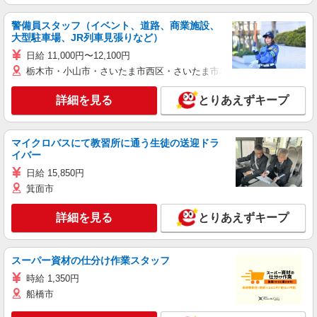
警備員スタッフ（イベント、道路、商業施設、
大型駐車場、JR列車見張りなど）
日給 11,000円〜12,100円
栃木市・小山市・さいたま市西区・さいたま市岩槻区・久喜市・蓮田
詳細を見る
とりあえずキープ
マイクロバスにて教習所に通う生徒の送迎ドラ
イバー
日給 15,850円
箕面市
詳細を見る
とりあえずキープ
スーパー資材の仕分け作業スタッフ
時給 1,350円
船橋市