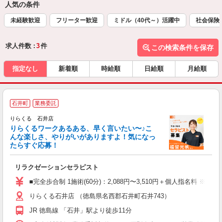
人気の条件
未経験歓迎
フリーター歓迎
ミドル（40代～）活躍中
社会保険
求人件数 :
3
件
この検索条件を保存
指定なし
新着順
時給順
日給順
月給順
石井町
業務委託
り
りらくる 石井店
た
りらくるワークあるある、早く言いたい〜♪こ
んな楽しさ、やりがいがありますよ！気になっ
ー
たらすぐ応募！
る
リラクゼーションセラピスト
入
た
■完全歩合制 1施術(60分)：2,088円〜3,510円＋個人指名料 ※
主
りらくる石井店 （徳島県名西郡石井町石井743）
躍
額
JR 徳島線 「石井」駅より徒歩11分
間