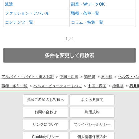
派遣
副業・WワークOK
ファッション・アパレル
職種・条件一覧
コンテンツ一覧
コラム・特集一覧
1／1
条件を変更して再検索
アルバイト・バイト・求人TOP
中国・四国
徳島県
石井町
ヘルス・ビ
職種・条件一覧
ヘルス・ビューティーすべて
中国・四国
徳島県
石井
掲載ご希望のお客様へ
よくある質問
お問い合わせ
利用規約
リンクについて
プライバシーポリシー
Cookieポリシー
個人情報保護方針