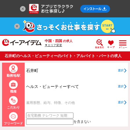
中国・四国
の求人
▼エリア変更
石井町のヘルス・ビューティーのバイト・アルバイト・パートの求人
情報一覧
石井町
選択
勤務地/駅
ヘルス・ビューティーすべて
選択
職種
雇用形態、給与、特徴、その他
選択
こだわり
を含まない
フリーワード