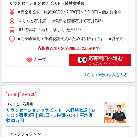
リラクゼーションセラピスト（経験者募集）
入
た
■完全歩合制 1施術(60分)：2,088円〜3,510円＋個人指名料 
主
りらくる石井店 （徳島県名西郡石井町石井743）
躍
額
JR 徳島線 「石井」駅より徒歩11分
間
ス
■完全希望制：業務委託契約のため原則自由です。 ■営業時間帯（9
K.
応募締め切り2026/08/31 23:59まで
応募画面へ進む
キープ
かんたん3ステップ！
りらく
の他の求人をみる
石井町
業務委託
りらくる 石井店
学
リラクゼーションセラピスト｜未経験歓迎｜レ
ッスン費用0円｜週1日・1時間〜OK｜平均月
収33万円！
目
エステティシャン
入