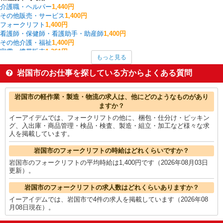
介護職・ヘルパー
1,440円
その他販売・サービス
1,400円
フォークリフト
1,400円
看護師・保健師・看護助手・助産師
1,400円
その他介護・福祉
1,400円
家電・携帯販売
1,361円
もっと見る
レストラン・専門料理店
1,333円
製造・組立・加工
1,304円
岩国市のお仕事を探している方からよくある質問
医薬品・ドラッグストア
1,300円
梱包・仕分け・ピッキング
1,269円
岩国市の他の職種の平均時給を見る
岩国市の軽作業・製造・物流の求人は、他にどのようなものがあり
ますか？
イーアイデムでは、フォークリフトの他に、梱包・仕分け・ピッキン
グ、入出庫・商品管理・検品・検査、製造・組立・加工など様々な求
人を掲載しています。
岩国市のフォークリフトの時給はどれくらいですか？
岩国市のフォークリフトの平均時給は1,400円です（2026年08月03日
更新）。
岩国市のフォークリフトの求人数はどれくらいありますか？
イーアイデムでは、岩国市で4件の求人を掲載しています（2026年08
月08日現在）。