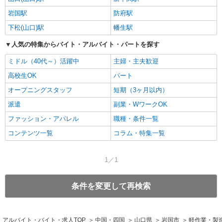
岩国駅
防府駅
下松(山口)駅
幡生駅
人気の特集からバイト・アルバイト・パートを探す
ミドル（40代～）活躍中
主婦・主夫歓迎
高校生OK
パート
オープニングスタッフ
短期（3ヶ月以内）
派遣
副業・WワークOK
ファッション・アパレル
職種・条件一覧
コンテンツ一覧
コラム・特集一覧
1／1
条件を変更して再検索
アルバイト・バイト・求人TOP
中国・四国
山口県
岩国市
軽作業・製