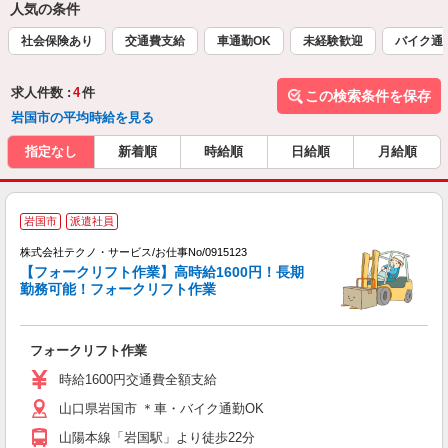
人気の条件
社会保険あり
交通費支給
車通勤OK
未経験歓迎
バイク通
求人件数 :
4
件
この検索条件を保存
岩国市の平均時給を見る
指定なし
新着順
時給順
日給順
月給順
岩国市
派遣社員
株式会社テクノ・サービス/お仕事No/0915123
【フォークリフト作業】高時給1600円！長期
勤務可能！フォークリフト作業
い
フォークリフト作業
履
ラ
時給1600円交通費全額支給
店
山口県岩国市 ＊車・バイク通勤OK
支
山陽本線「岩国駅」より徒歩22分