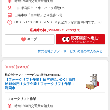
時給1300円交通費全額支給
店
山口県岩国市 ＊車・バイク通勤OK
支
山陽本線「由宇駅」より徒歩12分
08:30〜17:30 20:30〜05:30 ※表記のうち実働8時間です
応募締め切り2026/08/31 23:59まで
応募画面へ進む
キープ
かんたん3ステップ！
株式会社テクノ・サービス
の他の求人をみる
岩国市
派遣社員
株式会社テクノ・サービス/お仕事No/0887863
【フォークリフト作業】給与即払いOK！高時
給1500円！大手企業！フォークリフト作業：
岩国市
ス
フォークリフト作業
履
ラ
時給1500円交通費全額支給
店