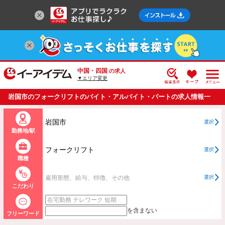
中国・四国
の求人
▼エリア変更
岩国市のフォークリフトのバイト・アルバイト・パートの求人情報一
覧
岩国市
選択
勤務地/駅
フォークリフト
選択
職種
雇用形態、給与、特徴、その他
選択
こだわり
を含まない
フリーワード