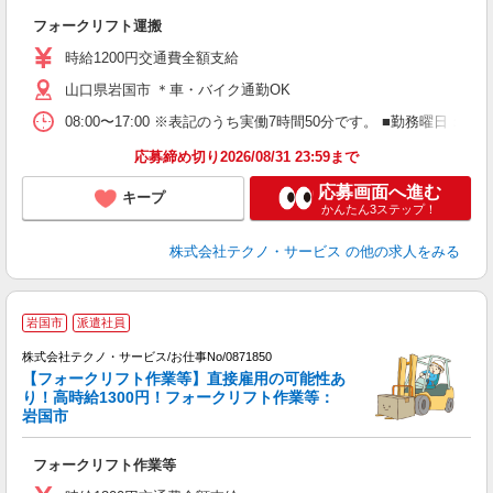
ノ
フォークリフト運搬
履
ラ
時給1200円交通費全額支給
山口県岩国市 ＊車・バイク通勤OK
08:00〜17:00 ※表記のうち実働7時間50分です。 ■勤務曜日
応募締め切り2026/08/31 23:59まで
応募画面へ進む
キープ
かんたん3ステップ！
株式会社テクノ・サービス
の他の求人をみる
岩国市
派遣社員
ま
株式会社テクノ・サービス/お仕事No/0871850
【フォークリフト作業等】直接雇用の可能性あ
り！高時給1300円！フォークリフト作業等：
ペ
岩国市
全
フォークリフト作業等
履
タ