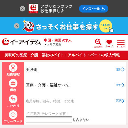
中国・四国
の求人
▼エリア変更
美咲町の医療・介護・福祉のバイト・アルバイト・パートの求人情報
一覧
美咲町
選択
勤務地/駅
医療・介護・福祉すべて
選択
職種
雇用形態、給与、特徴、その他
選択
こだわり
を含まない
フリーワード