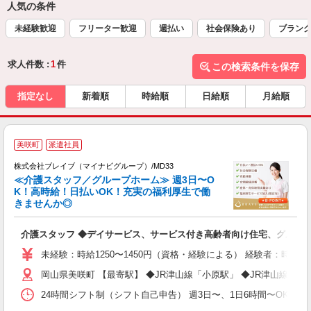
人気の条件
未経験歓迎
フリーター歓迎
週払い
社会保険あり
ブランク
求人件数 :
1
件
この検索条件を保存
指定なし
新着順
時給順
日給順
月給順
美咲町
派遣社員
株式会社ブレイブ（マイナビグループ）/MD33
≪介護スタッフ／グループホーム≫ 週3日〜O
K！高時給！日払いOK！充実の福利厚生で働
きませんか◎
ト
介護スタッフ ◆デイサービス、サービス付き高齢者向け住宅、グルー
入
ー
未経験：時給1250〜1450円（資格・経験による） 経験者：時給1
代
岡山県美咲町 【最寄駅】 ◆JR津山線「小原駅」 ◆JR津山線「
O
24時間シフト制（シフト自己申告） 週3日〜、1日6時間〜OK 【勤務