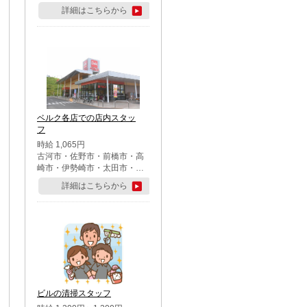
詳細はこちらから
ベルク各店での店内スタッ
フ
時給 1,065円
古河市・佐野市・前橋市・高
崎市・伊勢崎市・太田市・館
林市・藤岡市・大泉町・さい
詳細はこちらから
たま市北区・川越市・熊谷
市・行田市・秩父市・所沢
市・飯能市・東松山市・坂戸
市・鶴ケ島市・千葉市中央
区・市川市・松戸市・習志野
市・柏市・流山市・八千代
市・足立区・江戸川区・八王
子市・町田市
ビルの清掃スタッフ