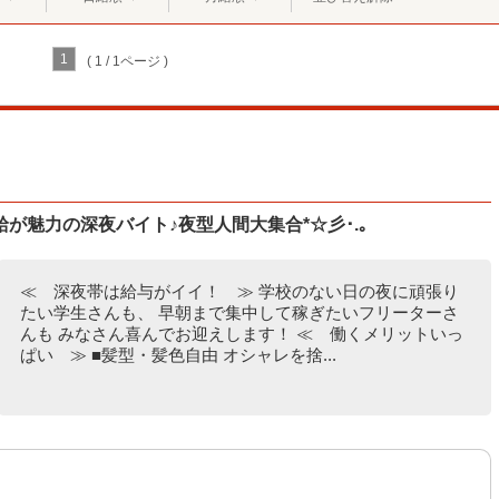
1
( 1 / 1ページ )
が魅力の深夜バイト♪夜型人間大集合*☆彡･.｡
≪ 深夜帯は給与がイイ！ ≫ 学校のない日の夜に頑張り
たい学生さんも、 早朝まで集中して稼ぎたいフリーターさ
んも みなさん喜んでお迎えします！ ≪ 働くメリットいっ
ぱい ≫ ■髪型・髪色自由 オシャレを捨...