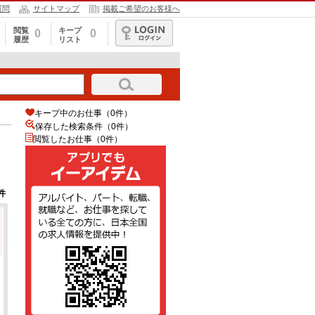
質問
サイトマップ
掲載ご希望のお客様へ
閲覧
キープ
0
0
履歴
リスト
ログイン
キープ中のお仕事（0件）
保存した検索条件（
0
件）
閲覧したお仕事（0件）
件