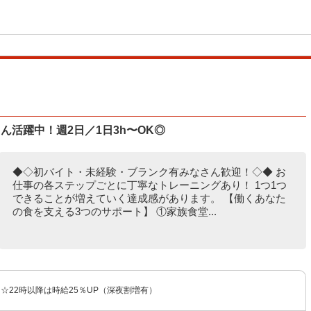
ん活躍中！週2日／1日3h〜OK◎
◆◇初バイト・未経験・ブランク有みなさん歓迎！◇◆ お
仕事の各ステップごとに丁寧なトレーニングあり！ 1つ1つ
できることが増えていく達成感があります。 【働くあなた
の食を支える3つのサポート】 ①家族食堂...
〜 ☆22時以降は時給25％UP（深夜割増有）