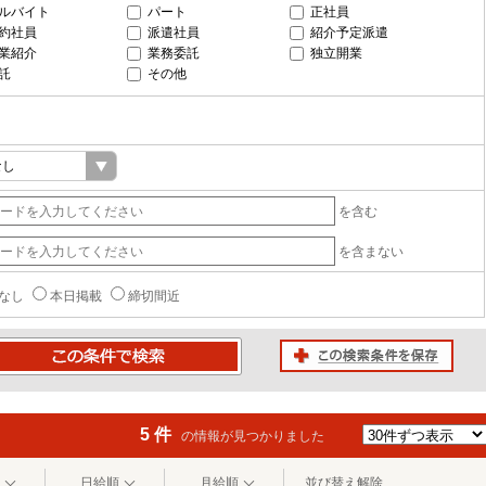
ルバイト
パート
正社員
約社員
派遣社員
紹介予定派遣
業紹介
業務委託
独立開業
託
その他
を含む
を含まない
なし
本日掲載
締切間近
この検索条件を保存
条件で検索
5 件
の情報が見つかりました
日給順
月給順
並び替え解除