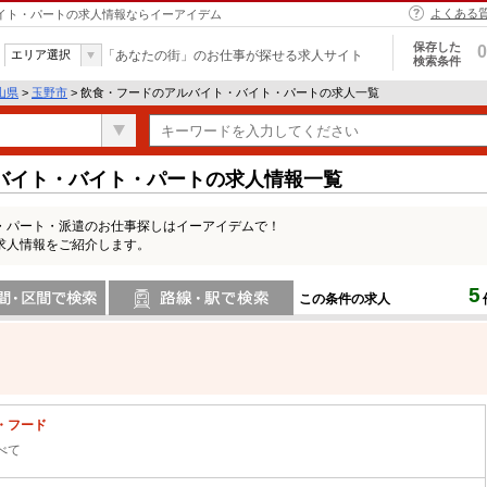
よくある
バイト・パートの求人情報ならイーアイデム
保存した
0
エリア選択
「あなたの街」のお仕事が探せる求人サイト
検索条件
山県
>
玉野市
> 飲食・フードのアルバイト・バイト・パートの求人一覧
バイト・バイト・パートの求人情報一覧
・パート・派遣のお仕事探しはイーアイデムで！
求人情報をご紹介します。
5
この条件の求人
間で検索
路線・駅・駅で検索
・フード
べて