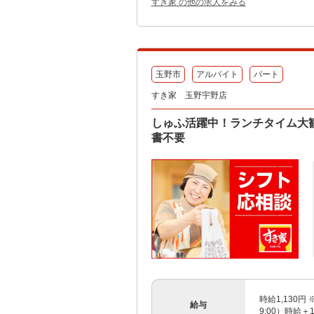
すき家 の他の求人をみる
玉野市
アルバイト
パート
すき家 玉野宇野店
しゅふ活躍中！ランチタイム大歓
書不要
時給1,130円 
給与
9:00）時給＋