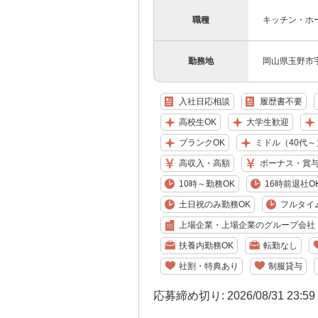
職種
キッチン・ホ
勤務地
岡山県玉野市
入社日応相談
履歴書不要
高校生OK
大学生歓迎
ブランクOK
ミドル（40代～
高収入・高額
ボーナス・賞
10時～勤務OK
16時前退社O
土日祝のみ勤務OK
フルタイ
上場企業・上場企業のグループ会社
扶養内勤務OK
転勤なし
社割・特典あり
制服貸与
応募締め切り: 2026/08/31 23:5