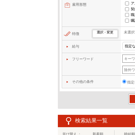
ア
雇用形態
契
職
嘱
未選択
選択・変更
特徴
給与
フリーワード
その他の条件
指定
この
検索結果一覧
並び替え ：
新着順
時給順