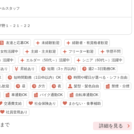
ールスタッフ
宇野１－２１－２２
友達と応募OK
未経験歓迎
経験者・有資格者歓迎
女性活躍中
主婦・主夫歓迎
フリーター歓迎
学歴不問
）活躍中
エルダー（50代～）活躍中
シニア（60代～）活躍中
与あり
昇給あり
短期（3ヶ月以内)
週2～3日勤務OK
K
短時間勤務（1日4h以内）OK
時間や曜日が選べる・シフト自由
ム歓迎
昼
夕方
夜
髪型・髪色自由
禁煙・分煙
車通勤OK
バイク通勤OK
自転車通勤OK
交通費支給
社会保険あり
まかない・食事補助
社員登用あり
9 まで
詳細を見る