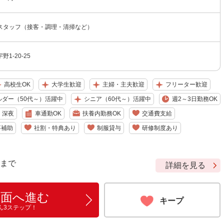
スタッフ（接客・調理・清掃など）
1-20-25
高校生OK
大学生歓迎
主婦・主夫歓迎
フリーター歓迎
ルダー（50代～）活躍中
シニア（60代～）活躍中
週2～3日勤務OK
深夜
車通勤OK
扶養内勤務OK
交通費支給
事補助
社割・特典あり
制服貸与
研修制度あり
9 まで
詳細を見る
画面へ進む
キープ
ん3ステップ！