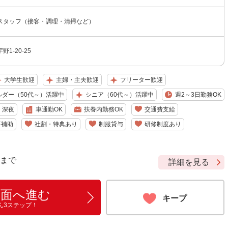
スタッフ（接客・調理・清掃など）
1-20-25
大学生歓迎
主婦・主夫歓迎
フリーター歓迎
ルダー（50代～）活躍中
シニア（60代～）活躍中
週2～3日勤務OK
深夜
車通勤OK
扶養内勤務OK
交通費支給
事補助
社割・特典あり
制服貸与
研修制度あり
9 まで
詳細を見る
画面へ進む
キープ
ん3ステップ！