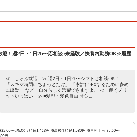
迎！週2日・1日2h〜応相談♪未経験／扶養内勤務OK☆履歴
≪ しゅふ歓迎 ≫ 週2日・1日2h〜シフトは相談OK！
「スキマ時間にちょっとだけ」 「家計に＋αするために多め
に出勤」 など、自分らしく活躍できますよ。 ≪ 働くメリ
ットいっぱい ≫ ■髪型・髪色自由 オシ...
※22:00〜翌5:00：時給1,413円 ※高校生時給1,080円 ※早朝手当（5:00〜
150円