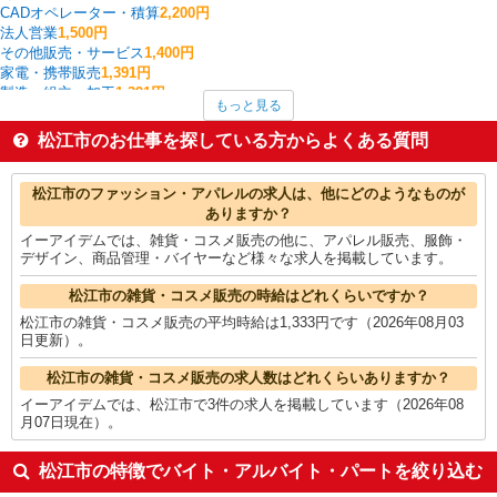
CADオペレーター・積算
2,200円
法人営業
1,500円
その他販売・サービス
1,400円
家電・携帯販売
1,391円
製造・組立・加工
1,391円
もっと見る
雑貨・コスメ販売
1,333円
梱包・仕分け・ピッキング
1,305円
松江市のお仕事を探している方からよくある質問
医薬品・ドラッグストア
1,300円
保育士・保育補助
1,291円
松江市の他の職種の平均時給を見る
松江市のファッション・アパレルの求人は、他にどのようなものが
ありますか？
イーアイデムでは、雑貨・コスメ販売の他に、アパレル販売、服飾・
デザイン、商品管理・バイヤーなど様々な求人を掲載しています。
松江市の雑貨・コスメ販売の時給はどれくらいですか？
松江市の雑貨・コスメ販売の平均時給は1,333円です（2026年08月03
日更新）。
松江市の雑貨・コスメ販売の求人数はどれくらいありますか？
イーアイデムでは、松江市で3件の求人を掲載しています（2026年08
月07日現在）。
松江市の特徴でバイト・アルバイト・パートを絞り込む