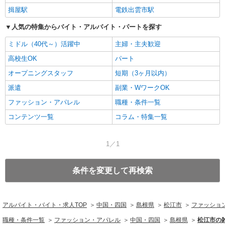
揖屋駅
電鉄出雲市駅
人気の特集からバイト・アルバイト・パートを探す
ミドル（40代～）活躍中
主婦・主夫歓迎
高校生OK
パート
オープニングスタッフ
短期（3ヶ月以内）
派遣
副業・WワークOK
ファッション・アパレル
職種・条件一覧
コンテンツ一覧
コラム・特集一覧
1／1
条件を変更して再検索
アルバイト・バイト・求人TOP
中国・四国
島根県
松江市
ファッショ
職種・条件一覧
ファッション・アパレル
中国・四国
島根県
松江市の