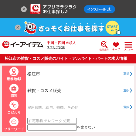
中国・四国
の求人
▼エリア変更
松江市の雑貨・コスメ販売のバイト・アルバイト・パートの求人情報
一覧
松江市
選択
勤務地/駅
雑貨・コスメ販売
選択
職種
雇用形態、給与、特徴、その他
選択
こだわり
を含まない
フリーワード