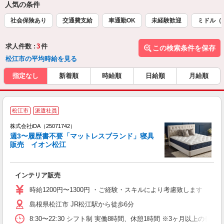
人気の条件
社会保険あり
交通費支給
車通勤OK
未経験歓迎
ミドル（
求人件数 :
3
件
この検索条件を保存
松江市の平均時給を見る
指定なし
新着順
時給順
日給順
月給順
松江市
派遣社員
株式会社iDA（25071742）
週3〜履歴書不要「マットレスブランド」寝具
販売 イオン松江
た
インテリア販売
入
交
時給1200円〜1300円 ・ご経験・スキルにより考慮致します
友
島根県松江市 JR松江駅から徒歩6分
歓
ト
8:30〜22:30 シフト制 実働8時間、休憩1時間 ※3ヶ月以
休