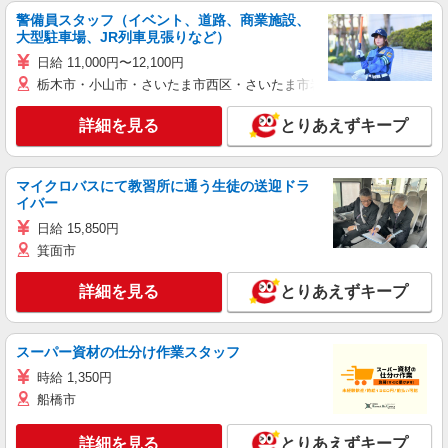
警備員スタッフ（イベント、道路、商業施設、
大型駐車場、JR列車見張りなど）
日給 11,000円〜12,100円
栃木市・小山市・さいたま市西区・さいたま市岩槻区・久喜市・蓮田
詳細を見る
とりあえずキープ
マイクロバスにて教習所に通う生徒の送迎ドラ
イバー
日給 15,850円
箕面市
詳細を見る
とりあえずキープ
スーパー資材の仕分け作業スタッフ
時給 1,350円
船橋市
詳細を見る
とりあえずキープ