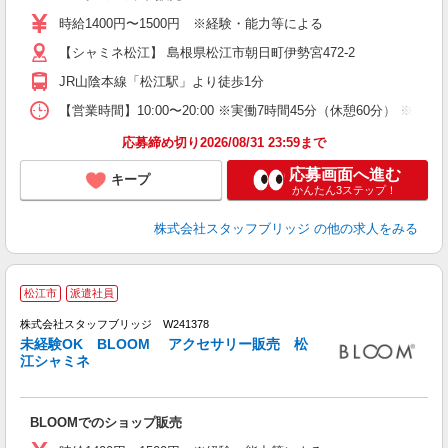
時給1400円〜1500円 ※経験・能力等による
【シャミネ松江】 島根県松江市朝日町伊勢宮472-2
JR山陰本線「松江駅」より徒歩1分
【営業時間】10:00〜20:00 ※実働7時間45分（休憩60分） 
応募締め切り2026/08/31 23:59まで
応募画面へ進む
キープ
かんたん3ステップ！
株式会社スタッフブリッジ
の他の求人をみる
松江市
派遣社員
株式会社スタッフブリッジ W241378
未経験OK BLOOM アクセサリー販売 松
江シャミネ
リ
BLOOMでのショップ販売
未
通