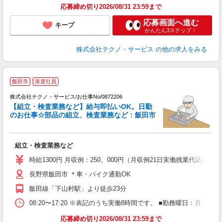
応募締め切り2026/08/31 23:59まで
応募画面へ進む
キープ
かんたん3ステップ！
株式会社テクノ・サービス
の他の求人をみる
飯田市
派遣社員
ど
株式会社テクノ・サービス/お仕事No/0872206
【組立・検査業務など】給与即払いOK。日勤
のお仕事☆部品の組立、検査業務など：飯田市
派
組立・検査業務など
履
高
時給1300円 月収例：250、000円（月収例21日実働残業代込
ク
長野県飯田市 ＊車・バイク通勤OK
飯田線「下山村駅」より徒歩23分
08:20〜17:20 ※表記のうち実働8時間です。 ■勤務曜日：月
応募締め切り2026/08/31 23:59まで