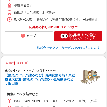
長野県飯田市
飯田線「天竜峡駅」より車5分
08:00〜17:00 ※表記のうち実働7時間50分です。 ■勤務曜
応募締め切り2026/08/31 23:59まで
応募画面へ進む
キープ
かんたん3ステップ！
株式会社テクノ・サービス
の他の求人をみる
飯田市
派遣社員
幅
株式会社テクノ・サービス/お仕事No/0888418
【鮮魚のパック詰めなど】長期就業可能！未経
待
験者大歓迎♪鮮魚のパック詰め・包装業務など
：飯田市
ひ
鮮魚のパック詰めなど
履
食
時給1184円 月収例：174、000円（月収例21日実働）（残業