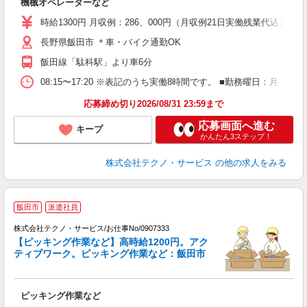
機械オペレーターなど
履
高
時給1300円 月収例：286、000円（月収例21日実働残業代込
ク
長野県飯田市 ＊車・バイク通勤OK
飯田線「駄科駅」より車6分
08:15〜17:20 ※表記のうち実働8時間です。 ■勤務曜日：月
応募締め切り2026/08/31 23:59まで
応募画面へ進む
キープ
かんたん3ステップ！
株式会社テクノ・サービス
の他の求人をみる
飯田市
派遣社員
株式会社テクノ・サービス/お仕事No/0907333
【ピッキング作業など】高時給1200円。アク
ティブワーク。ピッキング作業など：飯田市
ル
仕
ピッキング作業など
履