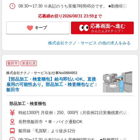
08:30〜17:30 ※表記のうち実働7時間45分です。 ■勤務曜日
応募締め切り2026/08/31 23:59まで
応募画面へ進む
キープ
かんたん3ステップ！
株式会社テクノ・サービス
の他の求人をみる
飯田市
派遣社員
株式会社テクノ・サービス/お仕事No/0884953
【部品加工・検査梱包】給与即払いOK。直接
雇用の可能性あり。部品加工・検査梱包など：
飯田市
に
部品加工・検査梱包
履
高
時給1300円 月収例：250、000円（月収例21日実働残業代込
ク
長野県飯田市 ＊車・バイク通勤OK
飯田線「毛賀駅」より徒歩12分
08:20〜17:20 ※表記のうち実働8時間です。 ■勤務曜日：月