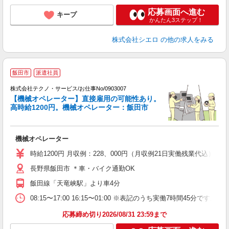
応募画面へ進む
キープ
かんたん3ステップ！
株式会社シエロ
の他の求人をみる
飯田市
派遣社員
株式会社テクノ・サービス/お仕事No/0903007
【機械オペレーター】直接雇用の可能性あり。
高時給1200円。機械オペレーター：飯田市
ン
ノ
機械オペレーター
履
高
時給1200円 月収例：228、000円（月収例21日実働残業代込
長野県飯田市 ＊車・バイク通勤OK
飯田線「天竜峡駅」より車4分
08:15〜17:00 16:15〜01:00 ※表記のうち実働7時間45
応募締め切り2026/08/31 23:59まで