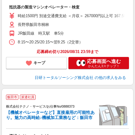
W
抵抗器の製造マシンオペレーター・検査
ク
残
時給1500円 別途交通費支給 ＜月収＞ 267000円以上可 167.55H＋深
服
長野県飯田市桐林
JR飯田線 時又駅 車5分
8:15〜20:25/20:15〜翌8:25（2交替）
応募締め切り2026/08/31 23:59まで
応募画面へ進む
キープ
かんたん3ステップ！
日研トータルソーシング株式会社
の他の求人をみる
飯田市
派遣社員
株式会社テクノ・サービス/お仕事No/0888373
【機械オペレーターなど】直接雇用の可能性あ
り。魅力の高時給♪機械加工業務など：飯田市
す
ー