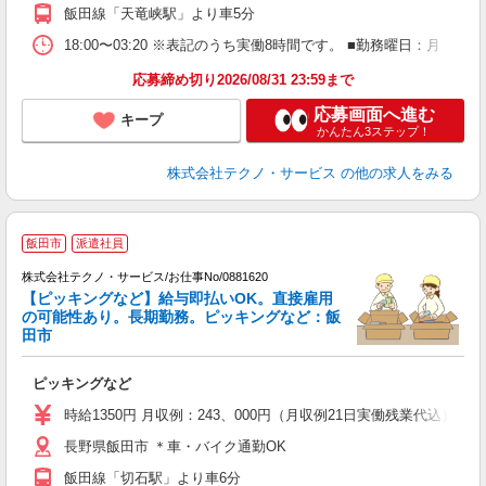
飯田線「天竜峡駅」より車5分
18:00〜03:20 ※表記のうち実働8時間です。 ■勤務曜日：月
応募締め切り2026/08/31 23:59まで
応募画面へ進む
キープ
かんたん3ステップ！
株式会社テクノ・サービス
の他の求人をみる
飯田市
派遣社員
株式会社テクノ・サービス/お仕事No/0881620
【ピッキングなど】給与即払いOK。直接雇用
の可能性あり。長期勤務。ピッキングなど：飯
田市
ー
ピッキングなど
履
タ
時給1350円 月収例：243、000円（月収例21日実働残業代込
店
長野県飯田市 ＊車・バイク通勤OK
給
飯田線「切石駅」より車6分