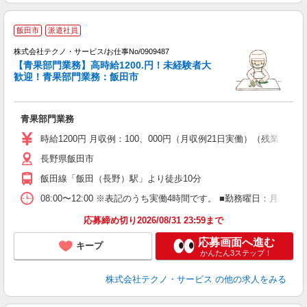
飯田市
派遣社員
株式会社テクノ・サービス/お仕事No/0909487
【青果部門業務】高時給1200.円！未経験者大
歓迎！青果部門業務：飯田市
る
タ
青果部門業務
履
時給1200円 月収例：100、000円（月収例21日実働）（残業
長野県飯田市
飯田線「飯田（長野）駅」より徒歩10分
08:00〜12:00 ※表記のうち実働4時間です。 ■勤務曜日：月
応募締め切り2026/08/31 23:59まで
応募画面へ進む
キープ
かんたん3ステップ！
株式会社テクノ・サービス
の他の求人をみる