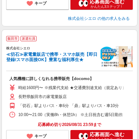
応募画面へ進む
キープ
かんたん3ステップ！
株式会社シエロ
の他の求人をみる
★
飯田市
派遣社員
♪
株式会社シエロ
≪切石≫家電量販店で携帯・スマホ販売【即日
登録/スマホ面接OK】豊富な福利厚生★
い
即
人気機種に詳しくなれる携帯販売【docomo】
躍
ー
時給1600円〜 ※残業代支給 ★交通費別途支給（規定あり） ゜+゜
自
長野県飯田市の家電量販店
ど
「切石」駅よりバス・車6分 「鼎」駅よりバス・車10分
10:00〜21:00（実働8h・休憩1h） ※土日祝含む週5日勤務
応募締め切り2026/08/31 23:59まで
応募画面へ進む
キープ