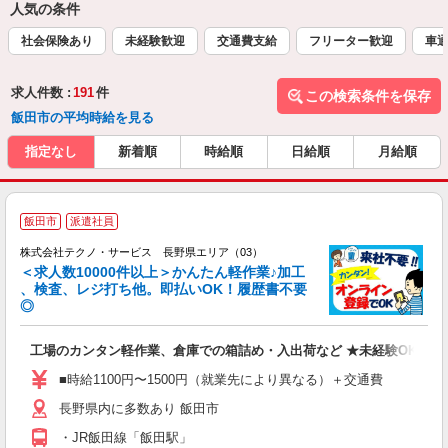
人気の条件
社会保険あり
未経験歓迎
交通費支給
フリーター歓迎
車通
求人件数 :
191
件
この検索条件を保存
飯田市の平均時給を見る
指定なし
新着順
時給順
日給順
月給順
≪
飯田市
派遣社員
株式会社テクノ・サービス 長野県エリア（03）
＜求人数10000件以上＞かんたん軽作業♪加工
、検査、レジ打ち他。即払いOK！履歴書不要
◎
お
工場のカンタン軽作業、倉庫での箱詰め・入出荷など ★未経験OKのお
未
ア
■時給1100円〜1500円（就業先により異なる）＋交通費
の
長野県内に多数あり 飯田市
・JR飯田線「飯田駅」