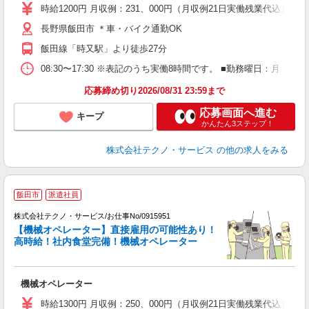
高
時給1200円 月収例：231、000円（月収例21日実働残業代込
長野県飯田市 ＊車・バイク通勤OK
飯田線「時又駅」より徒歩27分
08:30〜17:30 ※表記のうち実働8時間です。 ■勤務曜日：月
応募締め切り2026/08/31 23:59まで
応募画面へ進む
キープ
かんたん3ステップ！
株式会社テクノ・サービス
の他の求人をみる
飯田市
派遣社員
株式会社テクノ・サービス/お仕事No/0915951
【機械オペレーター】直接雇用の可能性あり！
高時給！社内食堂完備！機械オペレーター
プ
機械オペレーター
履
高
時給1300円 月収例：250、000円（月収例21日実働残業代込