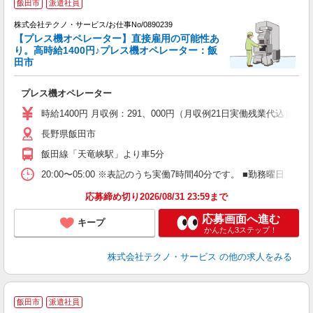
飯田市
派遣社員
株式会社テクノ・サービス/お仕事No/0890239
【プレス機オペレーター】直接雇用の可能性あ
り。高時給1400円♪プレス機オペレーター：飯
田市
じ
プレス機オペレーター
履
高
時給1400円 月収例：291、000円（月収例21日実働残業代込
長野県飯田市
飯田線「天竜峡駅」より車5分
20:00〜05:00 ※表記のうち実働7時間40分です。 ■勤務曜
応募締め切り2026/08/31 23:59まで
応募画面へ進む
キープ
かんたん3ステップ！
株式会社テクノ・サービス
の他の求人をみる
飯田市
派遣社員