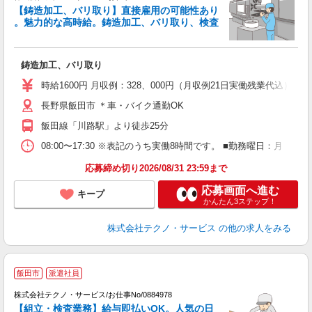
【鋳造加工、バリ取り】直接雇用の可能性あり
。魅力的な高時給。鋳造加工、バリ取り、検査
デ
ー
鋳造加工、バリ取り
履
高
時給1600円 月収例：328、000円（月収例21日実働残業代込
長野県飯田市 ＊車・バイク通勤OK
飯田線「川路駅」より徒歩25分
08:00〜17:30 ※表記のうち実働8時間です。 ■勤務曜日：月
応募締め切り2026/08/31 23:59まで
応募画面へ進む
キープ
かんたん3ステップ！
株式会社テクノ・サービス
の他の求人をみる
飯田市
派遣社員
株式会社テクノ・サービス/お仕事No/0884978
O
【組立・検査業務】給与即払いOK。人気の日