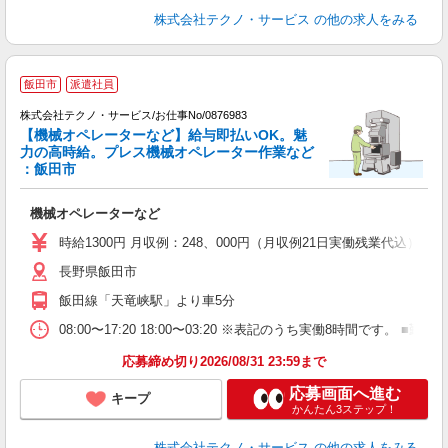
株式会社テクノ・サービス
の他の求人をみる
飯田市
派遣社員
株式会社テクノ・サービス/お仕事No/0876983
【機械オペレーターなど】給与即払いOK。魅
力の高時給。プレス機械オペレーター作業など
：飯田市
ペ
ク
機械オペレーターなど
履
ミ
時給1300円 月収例：248、000円（月収例21日実働残業代込
な
長野県飯田市
支
飯田線「天竜峡駅」より車5分
08:00〜17:20 18:00〜03:20 ※表記のうち実働8時間です
応募締め切り2026/08/31 23:59まで
応募画面へ進む
キープ
かんたん3ステップ！
株式会社テクノ・サービス
の他の求人をみる