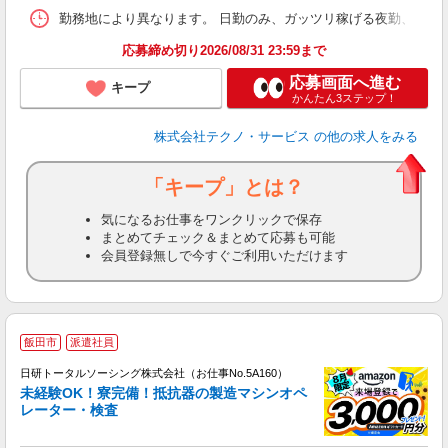
勤務地により異なります。 日勤のみ、ガッツリ稼げる夜勤、シフトによる交
応募締め切り2026/08/31 23:59まで
応募画面へ進む
キープ
かんたん3ステップ！
株式会社テクノ・サービス
の他の求人をみる
「キープ」とは？
気になるお仕事をワンクリックで保存
まとめてチェック＆まとめて応募も可能
会員登録無しで今すぐご利用いただけます
◎
飯田市
派遣社員
n
日研トータルソーシング株式会社（お仕事No.5A160）
ー
未経験OK！寮完備！抵抗器の製造マシンオペ
z
レーター・検査
談