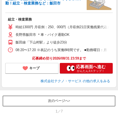
勤！組立・検査業務など：飯田市
ー
組立・検査業務
履
高
時給1300円 月収例：250、000円（月収例21日実働残業代込
ク
長野県飯田市 ＊車・バイク通勤OK
飯田線「下山村駅」より徒歩23分
08:20〜17:20 ※表記のうち実働8時間です。 ■勤務曜日：月
応募締め切り2026/08/31 23:59まで
応募画面へ進む
キープ
かんたん3ステップ！
株式会社テクノ・サービス
の他の求人をみる
次のページへ
1／7