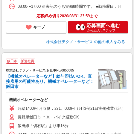
08:00〜17:00 ※表記のうち実働8時間です。 ■勤務曜日：月
応募締め切り2026/08/31 23:59まで
応募画面へ進む
キープ
かんたん3ステップ！
株式会社テクノ・サービス
の他の求人をみる
飯田市
派遣社員
株式会社テクノ・サービス/お仕事No/0850585
【機械オペレーターなど】給与即払いOK。直
接雇用の可能性あり。機械オペレーターなど：
ペ
飯田市
全
機械オペレーターなど
履
高
時給1400円 月収例：271、000円（月収例21日実働残業代込
ク
長野県飯田市 ＊車・バイク通勤OK
飯田線「切石駅」より車15分