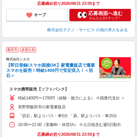
応募締め切り2026/08/31 23:59まで
応募画面へ進む
キープ
かんたん3ステップ！
株式会社テクノ・サービス
の他の求人をみる
★
飯田市
派遣社員
♪
株式会社シエロ
【即日登録/スマホ面接OK】家電量販店で最新
スマホを販売！時給1400円で安定収入！＜切
石＞
事
即
スマホ携帯販売【ソフトバンク】
あ
時給1400円〜1700円（経験・能力による） ※残業代支給 ★交通
K
長野県飯田市の家電量販店
貸
「切石」駅よりバス・車5分 「鼎」駅よりバス・車15分
10:00〜21:00（実働8h・休憩1h） ※土日祝含む週5日勤務
応募締め切り2026/08/31 23:59まで