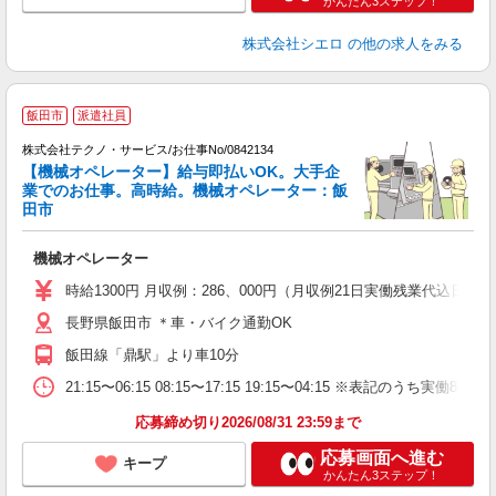
かんたん3ステップ！
株式会社シエロ
の他の求人をみる
飯田市
派遣社員
株式会社テクノ・サービス/お仕事No/0842134
【機械オペレーター】給与即払いOK。大手企
業でのお仕事。高時給。機械オペレーター：飯
田市
境
円
機械オペレーター
履
高
時給1300円 月収例：286、000円（月収例21日実働残業代込
ク
長野県飯田市 ＊車・バイク通勤OK
飯田線「鼎駅」より車10分
21:15〜06:15 08:15〜17:15 19:15〜04:15 ※表記
応募締め切り2026/08/31 23:59まで
応募画面へ進む
キープ
かんたん3ステップ！