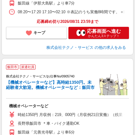
飯田線「伊那大島駅」より車7分
08:20〜17:20 17:10〜02:10 ※表記のうち実働8時間です
応募締め切り2026/08/31 23:59まで
応募画面へ進む
キープ
かんたん3ステップ！
株式会社テクノ・サービス
の他の求人をみる
飯田市
派遣社員
株式会社テクノ・サービス/お仕事No/0905740
【機械オペレーターなど】高時給1350円。未
経験者大歓迎。機械オペレーターなど：飯田市
ン
ノ
機械オペレーターなど
履
高
時給1350円 月収例：219、000円（月収例21日実働）（残業
長野県飯田市 ＊車・バイク通勤OK
飯田線「元善光寺駅」より車6分