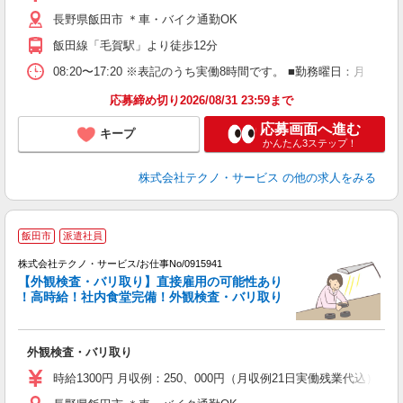
ク
長野県飯田市 ＊車・バイク通勤OK
飯田線「毛賀駅」より徒歩12分
08:20〜17:20 ※表記のうち実働8時間です。 ■勤務曜日：月
応募締め切り2026/08/31 23:59まで
応募画面へ進む
キープ
かんたん3ステップ！
株式会社テクノ・サービス
の他の求人をみる
飯田市
派遣社員
株式会社テクノ・サービス/お仕事No/0915941
【外観検査・バリ取り】直接雇用の可能性あり
！高時給！社内食堂完備！外観検査・バリ取り
ン
国
外観検査・バリ取り
履
高
時給1300円 月収例：250、000円（月収例21日実働残業代込
ク