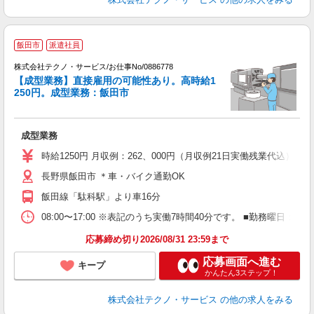
飯田市
派遣社員
株式会社テクノ・サービス/お仕事No/0886778
【成型業務】直接雇用の可能性あり。高時給1
250円。成型業務：飯田市
ギ
の
成型業務
履
高
時給1250円 月収例：262、000円（月収例21日実働残業代込
勤
長野県飯田市 ＊車・バイク通勤OK
り
飯田線「駄科駅」より車16分
08:00〜17:00 ※表記のうち実働7時間40分です。 ■勤務曜日
応募締め切り2026/08/31 23:59まで
応募画面へ進む
キープ
かんたん3ステップ！
株式会社テクノ・サービス
の他の求人をみる