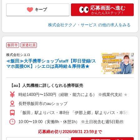
応募画面へ進む
キープ
かんたん3ステップ！
株式会社テクノ・サービス
の他の求人をみる
★
飯田市
派遣社員
♪
株式会社シエロ
≪飯田≫大手携帯ショップstaff【即日登録/ス
マホ面接OK】♪シエロは高時給＆厚待遇★
い
即
【au】人気機種に詳しくなれる携帯販売
学
払
時給1400円〜1500円（経験・能力による） ※残業代支給 ★交通
長野県飯田市のauショップ
員
「飯田」駅よりバス・車8分 「伊那上郷」駅よりバス・車5分
10:00〜19:00（実働8h・休憩1h） ※土日祝含む週5日勤務
応募締め切り2026/08/31 23:59まで