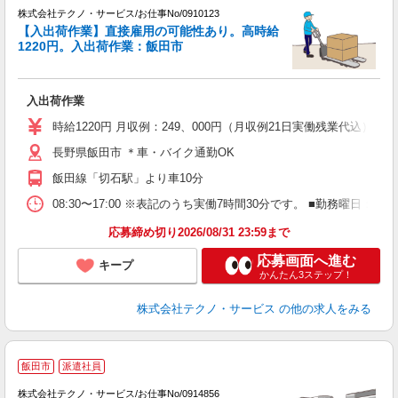
株式会社テクノ・サービス/お仕事No/0910123
【入出荷作業】直接雇用の可能性あり。高時給
ペ
1220円。入出荷作業：飯田市
お
入出荷作業
履
高
時給1220円 月収例：249、000円（月収例21日実働残業代込
長野県飯田市 ＊車・バイク通勤OK
飯田線「切石駅」より車10分
08:30〜17:00 ※表記のうち実働7時間30分です。 ■勤務曜日
応募締め切り2026/08/31 23:59まで
応募画面へ進む
キープ
かんたん3ステップ！
株式会社テクノ・サービス
の他の求人をみる
飯田市
派遣社員
株式会社テクノ・サービス/お仕事No/0914856