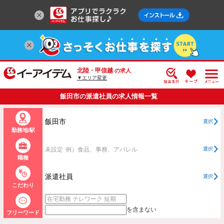
北陸・甲信越
の求人
▼エリア変更
飯田市の派遣社員の求人情報一覧
飯田市
選択
勤務地/駅
未設定
例）食品、事務、アパレル
選択
職種
派遣社員
選択
こだわり
を含まない
フリーワード