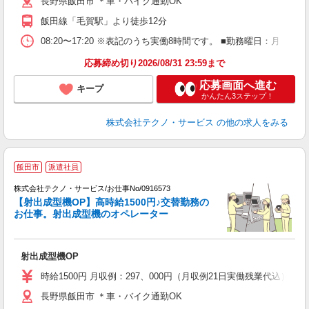
長野県飯田市 ＊車・バイク通勤OK
飯田線「毛賀駅」より徒歩12分
08:20〜17:20 ※表記のうち実働8時間です。 ■勤務曜日：月
応募締め切り2026/08/31 23:59まで
応募画面へ進む
キープ
かんたん3ステップ！
株式会社テクノ・サービス
の他の求人をみる
飯田市
派遣社員
社
株式会社テクノ・サービス/お仕事No/0916573
【射出成型機OP】高時給1500円♪交替勤務の
お仕事。射出成型機のオペレーター
り
射出成型機OP
履
ラ
時給1500円 月収例：297、000円（月収例21日実働残業代込
店
長野県飯田市 ＊車・バイク通勤OK
支