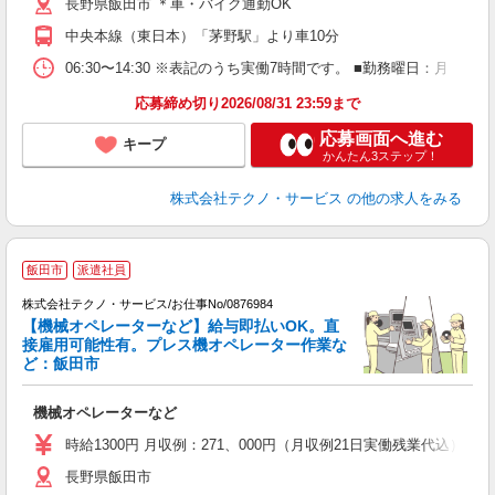
長野県飯田市 ＊車・バイク通勤OK
中央本線（東日本）「茅野駅」より車10分
06:30〜14:30 ※表記のうち実働7時間です。 ■勤務曜日：月
応募締め切り2026/08/31 23:59まで
応募画面へ進む
キープ
かんたん3ステップ！
株式会社テクノ・サービス
の他の求人をみる
飯田市
派遣社員
株式会社テクノ・サービス/お仕事No/0876984
【機械オペレーターなど】給与即払いOK。直
接雇用可能性有。プレス機オペレーター作業な
ど：飯田市
フ
は
機械オペレーターなど
履
高
時給1300円 月収例：271、000円（月収例21日実働残業代込
支
長野県飯田市