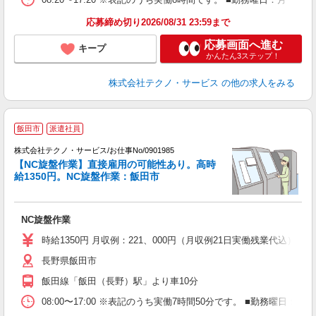
応募締め切り2026/08/31 23:59まで
応募画面へ進む
キープ
かんたん3ステップ！
株式会社テクノ・サービス
の他の求人をみる
飯田市
派遣社員
（
株式会社テクノ・サービス/お仕事No/0901985
【NC旋盤作業】直接雇用の可能性あり。高時
給1350円。NC旋盤作業：飯田市
ト
か
NC旋盤作業
履
時給1350円 月収例：221、000円（月収例21日実働残業代込
長野県飯田市
飯田線「飯田（長野）駅」より車10分
08:00〜17:00 ※表記のうち実働7時間50分です。 ■勤務曜