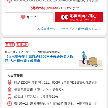
08:00〜17:00 19:00〜03:00 15:00〜00:00 ※表記
応募締め切り2026/08/31 23:59まで
応募画面へ進む
キープ
かんたん3ステップ！
株式会社テクノ・サービス
の他の求人をみる
飯田市
派遣社員
株式会社テクノ・サービス/お仕事No/0893943
【入出荷作業】高時給1200円★未経験者大歓
迎♪入出荷作業：飯田市
望
入出荷作業
履
高
時給1200円 月収例：231、000円（月収例21日実働残業代込
長野県飯田市 ＊車・バイク通勤OK
飯田線「時又駅」より徒歩13分
08:30〜17:30 ※表記のうち実働8時間です。 ■勤務曜日：月