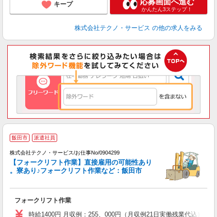
応募画面へ進む
キープ
かんたん3ステップ！
株式会社テクノ・サービス
の他の求人をみる
飯田市
派遣社員
業
株式会社テクノ・サービス/お仕事No/0904299
【フォークリフト作業】直接雇用の可能性あり
。寮あり♪フォークリフト作業など：飯田市
ジ
お
フォークリフト作業
履
ラ
時給1400円 月収例：255、000円（月収例21日実働残業代込