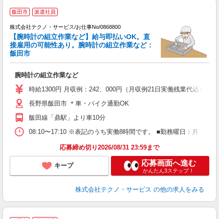
飯田市
派遣社員
株式会社テクノ・サービス/お仕事No/0868800
【腕時計の組立作業など】給与即払いOK。直
接雇用の可能性あり。腕時計の組立作業など：
飯田市
『
腕時計の組立作業など
履
高
時給1300円 月収例：242、000円（月収例21日実働残業代込
ク
長野県飯田市 ＊車・バイク通勤OK
得
飯田線「鼎駅」より車10分
08:10〜17:10 ※表記のうち実働8時間です。 ■勤務曜日：月
応募締め切り2026/08/31 23:59まで
応募画面へ進む
キープ
かんたん3ステップ！
株式会社テクノ・サービス
の他の求人をみる