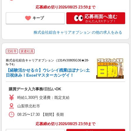
応募締め切り2026/08/25 23:59まで
応募画面へ進む
キープ
かんたん3ステップ！
株式会社綜合キャリアオプション
の他の求人をみる
≪
北杜市
派遣社員
い
株式会社綜合キャリアオプション（1314VJ0805G36★28-
N-T4）
【経験活かせる☆】ウレシイ残業ほぼナシ♪土
日祝休み！Excelマスターカンゲイ！
得
入
購買データ入力事務/日払いOK
分
迎
時給1,300円 交通費：既定支給
～
山梨県北杜市
髪
08:25〜17:30 【期間】長期
応募締め切り2026/08/25 23:59まで