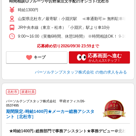
時間相談◎フルーツやお野菜注文手配のオシゴト/北杜市
時給1300円
山梨県北杜市／最寄駅：小淵沢駅 ≪車通勤可≫ 無料駐車場あり
JR中央本線（東京－松本）「小淵沢」駅より車10分
9:00〜16:00（実働6時間、休憩1時間） ※時間相談OK！ 9-1
応募締め切り2026/09/30 23:59まで
応募画面へ進む
キープ
かんたん3ステップ！
パーソルテンプスタッフ株式会社
の他の求人をみる
■
北杜市
派遣社員
が
パーソルテンプスタッフ株式会社 甲府オフィス/26-
連
0537495
未
期間限定♪時給1400円★メーカー総務アシスタ
ント［北杜市］
★時給1400円♪総務部門で事務アシスタント★事務デビュー＠北杜