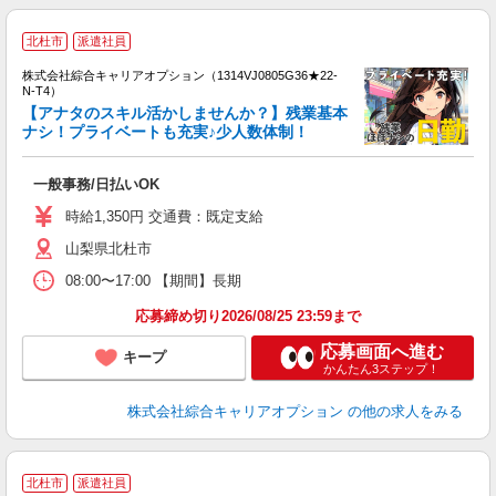
≪
北杜市
派遣社員
い
株式会社綜合キャリアオプション（1314VJ0805G36★22-
N-T4）
【アナタのスキル活かしませんか？】残業基本
ナシ！プライベートも充実♪少人数体制！
得
入
一般事務/日払いOK
分
迎
時給1,350円 交通費：既定支給
～
山梨県北杜市
貸
08:00〜17:00 【期間】長期
応募締め切り2026/08/25 23:59まで
応募画面へ進む
キープ
かんたん3ステップ！
株式会社綜合キャリアオプション
の他の求人をみる
≪
北杜市
派遣社員
い