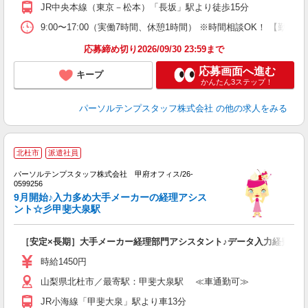
JR中央本線（東京－松本）「長坂」駅より徒歩15分
9:00〜17:00（実働7時間、休憩1時間） ※時間相談OK！ 【勤
応募締め切り2026/09/30 23:59まで
応募画面へ進む
キープ
かんたん3ステップ！
パーソルテンプスタッフ株式会社
の他の求人をみる
■
北杜市
派遣社員
土
パーソルテンプスタッフ株式会社 甲府オフィス/26-
0599256
9月開始♪入力多め大手メーカーの経理アシス
ント☆彡甲斐大泉駅
［安定×長期］大手メーカー経理部門アシスタント♪データ入力経費処理
時給1450円
山梨県北杜市／最寄駅：甲斐大泉駅 ≪車通勤可≫
JR小海線「甲斐大泉」駅より車13分