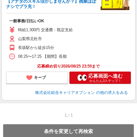
【アナタのスキル活かしませんか？】残業ほぼ
ナシでプラ充！
た
入
一般事務/日払いOK
分
卒
時給1,300円 交通費：既定支給
ダ
山梨県北杜市
貸
長坂駅から徒歩15分
08:25〜17:25 【期間】長期
応募締め切り2026/08/25 23:59まで
応募画面へ進む
キープ
かんたん3ステップ！
株式会社綜合キャリアオプション
の他の求人をみる
1／1
条件を変更して再検索