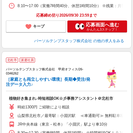
8:10〜17:00（実働7時間40分、休憩1時間10分） ※残業：月
応募締め切り2026/09/30 23:59まで
応募画面へ進む
キープ
かんたん3ステップ！
パーソルテンプスタッフ株式会社
の他の求人をみる
北杜市
派遣社員
迎
パーソルテンプスタッフ株式会社 甲府オフィス/26-
未
0346262
［家庭とも両立しやすい環境］長期◆受注/発
注データ入力♪
植物好き集まれ♪時短相談OK☆彡事務アシスタント＠北杜市
時給1300円 ご経験により相談
山梨県北杜市／最寄駅：小淵沢駅 ≪車通勤可≫ 無料駐車場あり
JR中央本線（東京－松本）「小淵沢」駅より車10分
8:30〜17:30（実働8時間、休憩1時間） ※時間相談OK！ 9-1