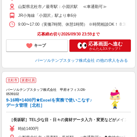
山梨県北杜市／最寄駅：小淵沢駅 ≪車通勤可≫
JR小海線「小淵沢」駅より車6分
9:00〜17:00（実働7時間、休憩1時間） ※時間相談OK！ 8:3
応募締め切り2026/09/30 23:59まで
応募画面へ進む
キープ
かんたん3ステップ！
パーソルテンプスタッフ株式会社
の他の求人をみる
北杜市
派遣社員
■
パーソルテンプスタッフ株式会社 甲府オフィス/26-
で
0539102
未
9-16時×1400円★Excelを実務で使いこなす♪
データ管理［北杜］
［長坂駅］TEL少な目・日々の資材データ入力・変更などがメイン★14
時給1400円