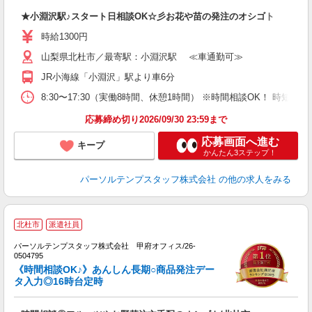
★小淵沢駅♪スタート日相談OK☆彡お花や苗の発注のオシゴト
時給1300円
山梨県北杜市／最寄駅：小淵沢駅 ≪車通勤可≫
JR小海線「小淵沢」駅より車6分
8:30〜17:30（実働8時間、休憩1時間） ※時間相談OK！ 時短
応募締め切り2026/09/30 23:59まで
応募画面へ進む
キープ
かんたん3ステップ！
パーソルテンプスタッフ株式会社
の他の求人をみる
■
北杜市
派遣社員
パーソルテンプスタッフ株式会社 甲府オフィス/26-
ま
0504795
未
《時間相談OK♪》あんしん長期○商品発注デー
タ入力◎16時台定時