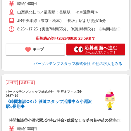
時給1400円
山梨県北杜市／最寄駅：長坂駅 ≪車通勤可≫
JR中央本線（東京－松本）「長坂」駅より徒歩15分
8:25〜17:25（実働7時間55分、休憩1時間5分） ※時間相談O
応募締め切り2026/09/30 23:59まで
応募画面へ進む
キープ
かんたん3ステップ！
パーソルテンプスタッフ株式会社
の他の求人をみる
■
北杜市
派遣社員
未
パーソルテンプスタッフ株式会社 甲府オフィス/26-
0387419
《時間相談OK♪》派遣スタッフ活躍中☆小淵沢
駅○長期◆
時間相談◎小淵沢駅♪定時17時台×残業なし☆彡お花や苗の発注のオシ
時給1300円