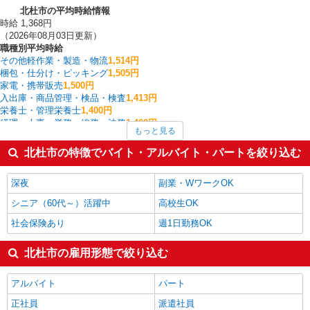
北杜市の平均時給情報
時給 1,368円
（2026年08月03日更新）
職種別平均時給
その他軽作業・製造・物流
1,514円
梱包・仕分け・ピッキング
1,505円
家電・携帯販売
1,500円
入出庫・商品管理・検品・検査
1,413円
栄養士・管理栄養士
1,400円
経理・人事・労務・総務・法務
1,400円
もっと見る
データ入力・オペレーター
1,400円
介護職・ヘルパー
1,400円
北杜市の特徴でバイト・アルバイト・パートを絞り込む
建物管理・設備管理・マンション管理員
1,370円
製造・組立・加工
1,362円
深夜
副業・WワークOK
北杜市の他の職種の平均時給を見る
シニア（60代～）活躍中
高校生OK
社会保険あり
週1日勤務OK
北杜市の雇用形態で絞り込む
アルバイト
パート
正社員
派遣社員