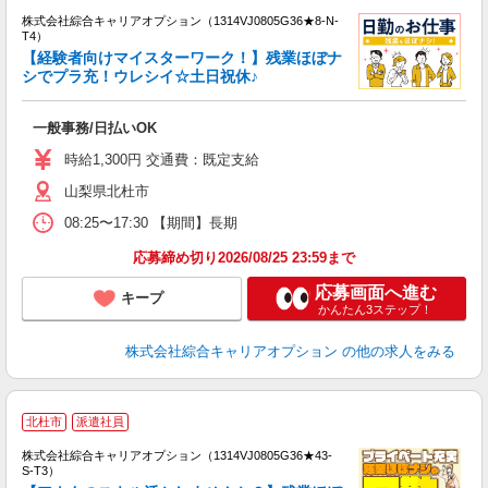
株式会社綜合キャリアオプション（1314VJ0805G36★8-N-
T4）
【経験者向けマイスターワーク！】残業ほぼナ
シでプラ充！ウレシイ☆土日祝休♪
得
入
一般事務/日払いOK
分
迎
時給1,300円 交通費：既定支給
～
山梨県北杜市
髪
08:25〜17:30 【期間】長期
応募締め切り2026/08/25 23:59まで
応募画面へ進む
キープ
かんたん3ステップ！
株式会社綜合キャリアオプション
の他の求人をみる
北杜市
派遣社員
株式会社綜合キャリアオプション（1314VJ0805G36★43-
S-T3）