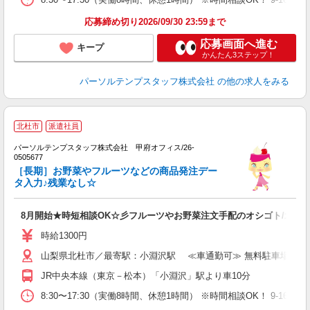
応募締め切り2026/09/30 23:59まで
応募画面へ進む
キープ
かんたん3ステップ！
パーソルテンプスタッフ株式会社
の他の求人をみる
■
北杜市
派遣社員
パーソルテンプスタッフ株式会社 甲府オフィス/26-
ま
0505677
未
［長期］お野菜やフルーツなどの商品発注デー
タ入力♪残業なし☆
8月開始★時短相談OK☆彡フルーツやお野菜注文手配のオシゴト/北杜
時給1300円
山梨県北杜市／最寄駅：小淵沢駅 ≪車通勤可≫ 無料駐車場あり
JR中央本線（東京－松本）「小淵沢」駅より車10分
8:30〜17:30（実働8時間、休憩1時間） ※時間相談OK！ 9-1