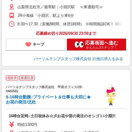
山梨県北杜市／最寄駅：小淵沢駅 ≪車通勤可≫
JR小海線「小淵沢」駅より車6分
8:30〜17:30（実働8時間、休憩1時間） ※時間相談OK！ 時短
応募締め切り2026/09/30 23:59まで
応募画面へ進む
キープ
かんたん3ステップ！
パーソルテンプスタッフ株式会社
の他の求人をみる
■
北杜市
派遣社員
休
パーソルテンプスタッフ株式会社 甲府オフィス/26-
未
0460582
9-16時台勤務♪プライベート＆仕事も大切に★
お花の発注/北杜
16時台定時♪土日祝休み☆彡お花や苗の発注のオシゴト/小淵沢
時給1300円