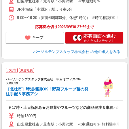
山梨県北杜市／最寄駅：小淵沢駅 ≪車通勤可≫
JR小海線「小淵沢」駅より車6分
9:00〜16:30（実働6時間30分、休憩1時間） ※時間相談OK！ 
応募締め切り2026/09/30 23:59まで
応募画面へ進む
キープ
かんたん3ステップ！
パーソルテンプスタッフ株式会社
の他の求人をみる
■
北杜市
派遣社員
パーソルテンプスタッフ株式会社 甲府オフィス/26-
未
0608339
［北杜市］時短相談OK！野菜フルーツ苗の発
注手配＆事務アシ
9-17時・土日祝休み★お野菜やフルーツなどの商品発注＆事務♪☆彡北
時給1300円
山梨県北杜市／最寄駅：小淵沢駅 ≪車通勤可≫ 無料駐車場あり