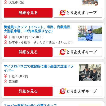
大阪市北区
詳細を見る
とりあえずキープ
警備員スタッフ（イベント、道路、商業施設、
大型駐車場、JR列車見張りなど）
日給 11,000円〜12,100円
栃木市・小山市・さいたま市西区・さいたま市岩槻区・久喜市・蓮田
詳細を見る
とりあえずキープ
マイクロバスにて教習所に通う生徒の送迎ドラ
イバー
日給 15,850円
箕面市
詳細を見る
とりあえずキープ
スーパー資材の仕分け作業スタッフ