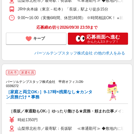
山梨県北杜市／最寄駅：長坂駅 ≪車通勤可≫ ◆敷地内に駐車場
JR中央本線（東京－松本）「長坂」駅より徒歩15分
9:00〜16:00（実働6時間、休憩1時間） ※時間相談OK！ ●就
応募締め切り2026/09/30 23:59まで
応募画面へ進む
キープ
かんたん3ステップ！
パーソルテンプスタッフ株式会社
の他の求人をみる
■
北杜市
派遣社員
■
パーソルテンプスタッフ株式会社 甲府オフィス/26-
に
0339272
未
［家庭と両立OK♪］9‐17時×残業なし★カンタ
ン庶務だけ＊事務
［長坂／車通勤もOK♪］ゆったり働ける★庶務・頼まれ仕事メイン！
時給1350円
山梨県北杜市／最寄駅：長坂駅 ≪車通勤可≫ ◆敷地内に駐車場