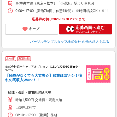
JR中央本線（東京－松本）「小淵沢」駅より車10分
9:00〜17:00（実働7時間、休憩1時間） ※時間相談OK！ 9-16
応募締め切り2026/09/30 23:59まで
応募画面へ進む
キープ
かんたん3ステップ！
パーソルテンプスタッフ株式会社
の他の求人をみる
北杜市
派遣社員
株式会社綜合キャリアオプション（1314VJ0805G35★94-
S-T3）
【経験がなくても大丈夫☆】残業ほぼナシ！憧
れの高収入Work！！
た
入
経理・会計・財務/日払いOK
分
婦
時給1,500円 交通費：既定支給
額
山梨県北杜市
08:10〜17:00 【期間】長期