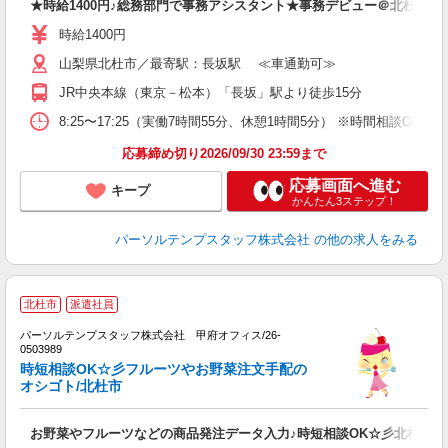
★時給1400円♪総務部門で事務アシスタント★事務デビュー＠北杜
時給1400円
山梨県北杜市／最寄駅：長坂駅 ≪車通勤可≫
JR中央本線（東京－松本）「長坂」駅より徒歩15分
8:25〜17:25（実働7時間55分、休憩1時間5分） ※時間相談O
応募締め切り2026/09/30 23:59まで
応募画面へ進む
キープ
かんたん3ステップ！
パーソルテンプスタッフ株式会社
の他の求人をみる
北杜市
派遣社員
パーソルテンプスタッフ株式会社 甲府オフィス/26-
ま
0503989
未
時短相談OK☆彡フルーツやお野菜注文手配の
オシゴト/北杜市
お野菜やフルーツなどの商品発注データ入力♪時短相談OK☆彡北杜市