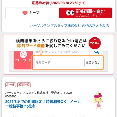
応募締め切り2026/09/30 23:59まで
応募画面へ進む
キープ
かんたん3ステップ！
パーソルテンプスタッフ株式会社
の他の求人をみる
北杜市
派遣社員
パーソルテンプスタッフ株式会社 甲府オフィス/26-
未
0608405
2027/3までの期間限定！時短相談OK！メーカ
ー総務事務/北杜市