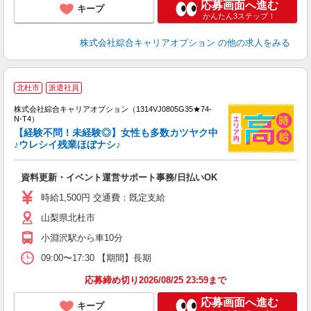
応募画面へ進む
キープ
かんたん3ステップ！
株式会社綜合キャリアオプション
の他の求人をみる
≪
北杜市
派遣社員
い
株式会社綜合キャリアオプション（1314VJ0805G35★74-
N-T4）
【経験不問！未経験◎】女性も多数カツヤク中
♪ウレシイ残業ほぼナシ♪
得
入
資料更新・イベント運営サポート事務/日払いOK
分
二
時給1,500円 交通費：既定支給
中
山梨県北杜市
小淵沢駅から車10分
09:00〜17:30 【期間】長期
応募締め切り2026/08/25 23:59まで
応募画面へ進む
キープ