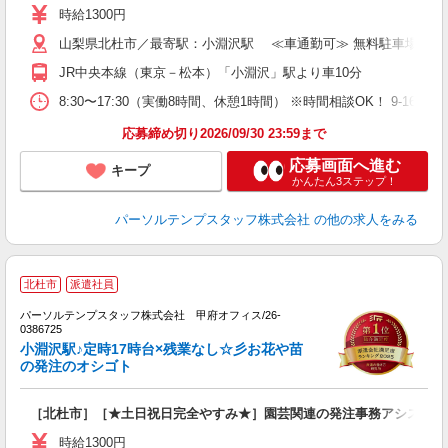
時給1300円
山梨県北杜市／最寄駅：小淵沢駅 ≪車通勤可≫ 無料駐車場あり
JR中央本線（東京－松本）「小淵沢」駅より車10分
8:30〜17:30（実働8時間、休憩1時間） ※時間相談OK！ 9-1
応募締め切り2026/09/30 23:59まで
応募画面へ進む
キープ
かんたん3ステップ！
パーソルテンプスタッフ株式会社
の他の求人をみる
■
北杜市
派遣社員
未
パーソルテンプスタッフ株式会社 甲府オフィス/26-
0386725
小淵沢駅♪定時17時台×残業なし☆彡お花や苗
の発注のオシゴト
［北杜市］［★土日祝日完全やすみ★］園芸関連の発注事務アシスタン
時給1300円