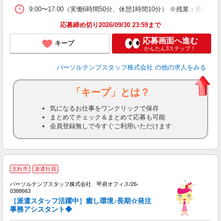
9:00〜17:00（実働6時間50分、休憩1時間10分） ※残業：月
応募締め切り2026/09/30 23:59まで
応募画面へ進む
キープ
かんたん3ステップ！
パーソルテンプスタッフ株式会社
の他の求人をみる
「キープ」とは？
気になるお仕事をワンクリックで保存
まとめてチェック＆まとめて応募も可能
会員登録無しで今すぐご利用いただけます
■
北杜市
派遣社員
未
パーソルテンプスタッフ株式会社 甲府オフィス/26-
0388663
［派遣スタッフ活躍中］癒し環境♪長期☆発注
事務アシスタント◆