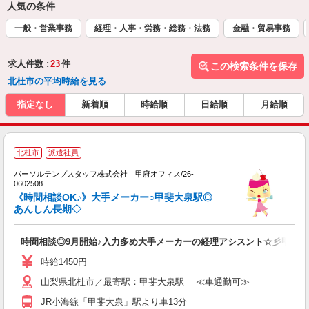
人気の条件
一般・営業事務
経理・人事・労務・総務・法務
金融・貿易事務
求人件数 :
23
件
この検索条件を保存
北杜市の平均時給を見る
指定なし
新着順
時給順
日給順
月給順
■
北杜市
派遣社員
パーソルテンプスタッフ株式会社 甲府オフィス/26-
土
0602508
《時間相談OK♪》大手メーカー○甲斐大泉駅◎
あんしん長期◇
時間相談◎9月開始♪入力多め大手メーカーの経理アシスント☆彡甲斐大
時給1450円
山梨県北杜市／最寄駅：甲斐大泉駅 ≪車通勤可≫
JR小海線「甲斐大泉」駅より車13分