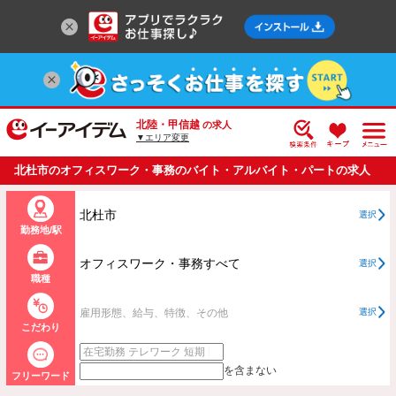
北陸・甲信越
の求人
▼エリア変更
北杜市のオフィスワーク・事務のバイト・アルバイト・パートの求人
情報一覧
北杜市
選択
勤務地/駅
オフィスワーク・事務すべて
選択
職種
雇用形態、給与、特徴、その他
選択
こだわり
を含まない
フリーワード