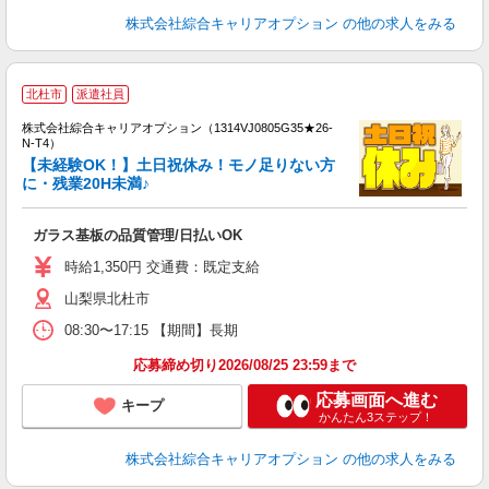
株式会社綜合キャリアオプション
の他の求人をみる
≪
北杜市
派遣社員
い
株式会社綜合キャリアオプション（1314VJ0805G35★26-
N-T4）
【未経験OK！】土日祝休み！モノ足りない方
に・残業20H未満♪
得
入
ガラス基板の品質管理/日払いOK
分
二
時給1,350円 交通費：既定支給
エ
山梨県北杜市
K
服
08:30〜17:15 【期間】長期
応募締め切り2026/08/25 23:59まで
応募画面へ進む
キープ
かんたん3ステップ！
株式会社綜合キャリアオプション
の他の求人をみる