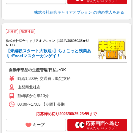
かんたん3ステップ！
株式会社綜合キャリアオプション
の他の求人をみる
≪
北杜市
派遣社員
い
株式会社綜合キャリアオプション（1314VJ0805G35★64-
N-T4）
【未経験スタート大歓迎♪】ちょこっと残業あ
り♪Excelマスターカンゲイ！
得
入
自動車部品の生産管理/日払いOK
分
二
時給1,300円 交通費：既定支給
エ
山梨県北杜市
服
韮崎駅から車10分
08:00〜17:05 【期間】長期
応募締め切り2026/08/25 23:59まで
応募画面へ進む
キープ
かんたん3ステップ！