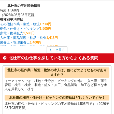
北杜市の平均時給情報
時給 1,368円
（2026年08月03日更新）
職種別平均時給
その他軽作業・製造・物流
1,514円
梱包・仕分け・ピッキング
1,505円
家電・携帯販売
1,500円
入出庫・商品管理・検品・検査
1,413円
栄養士・管理栄養士
1,400円
経理・人事・労務・総務・法務
1,400円
もっと見る
データ入力・オペレーター
1,400円
介護職・ヘルパー
1,400円
北杜市のお仕事を探している方からよくある質問
建物管理・設備管理・マンション管理員
1,370円
製造・組立・加工
1,362円
北杜市の他の職種の平均時給を見る
北杜市の軽作業・製造・物流の求人は、他にどのようなものがあり
ますか？
イーアイデムでは、梱包・仕分け・ピッキングの他に、入出庫・商品
管理・検品・検査、製造・組立・加工、食品製造・加工など様々な求
人を掲載しています。
北杜市の梱包・仕分け・ピッキングの時給はどれくらいですか？
北杜市の梱包・仕分け・ピッキングの平均時給は1,505円です（2026年
08月03日更新）。