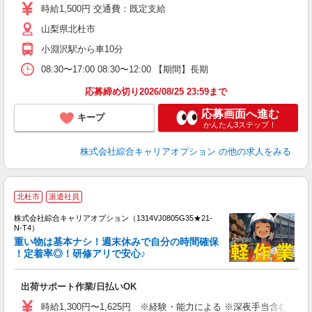
新
時給1,500円 交通費：既定支給
イ
山梨県北杜市
小淵沢駅から車10分
08:30〜17:00 08:30〜12:00 【期間】長期
応募締め切り2026/08/25 23:59まで
応募画面へ進む
キープ
かんたん3ステップ！
株式会社綜合キャリアオプション
の他の求人をみる
≪
北杜市
派遣社員
い
株式会社綜合キャリアオプション（1314VJ0805G35★21-
N-T4）
重い物は基本ナシ！週末休みで自分の時間確保
！定着率◎！研修アリで安心♪
得
入
出荷サポート作業/日払いOK
分
歓
時給1,300円〜1,625円 ※経験・能力による ※深夜手当含む 交