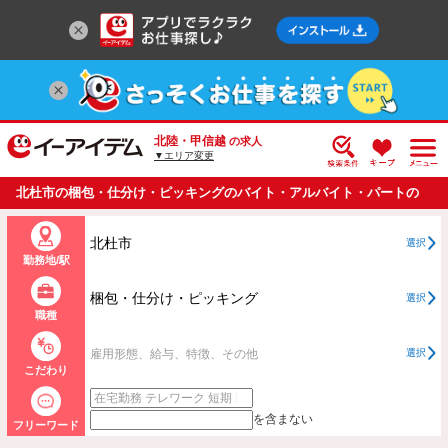
北陸・甲信越
の求人
▼エリア変更
北杜市の梱包・仕分け・ピッキングのバイト・アルバイト・パートの
求人情報一覧
北杜市
選択
勤務地/駅
梱包・仕分け・ピッキング
選択
職種
雇用形態、給与、特徴、その他
選択
こだわり
を含まない
フリーワード