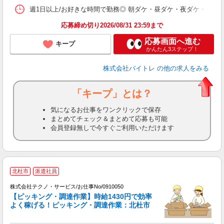
髪
週1日以上/お好きな時間で勤務◎ 朝ダケ・昼ダケ・夜ダケ・夜勤など、 ご自
応募締め切り2026/08/31 23:59まで
応募画面へ進む
キープ
かんたん3ステップ！
株式会社バイトレ
の他の求人をみる
「キープ」とは？
気になるお仕事をワンクリックで保存
まとめてチェック＆まとめて応募も可能
会員登録無しで今すぐご利用いただけます
北杜市
派遣社員
株式会社テクノ・サービス/お仕事No/0910050
【ピッキング・調達作業】時給1430円で効率
よく稼げる！ピッキング・調達作業：北杜市