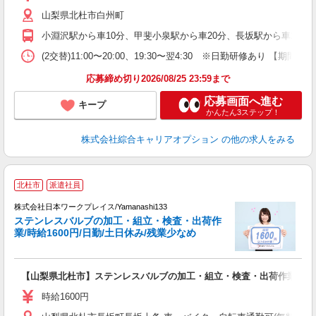
勤
山梨県北杜市白州町
小淵沢駅から車10分、甲斐小泉駅から車20分、長坂駅から車20分 ※
(2交替)11:00〜20:00、19:30〜翌4:30 ※日勤研修あり 【期間】
応募締め切り2026/08/25 23:59まで
応募画面へ進む
キープ
かんたん3ステップ！
株式会社綜合キャリアオプション
の他の求人をみる
■
北杜市
派遣社員
株式会社日本ワークプレイス/Yamanashi133
ステンレスバルブの加工・組立・検査・出荷作
だ
業/時給1600円/日勤/土日休み/残業少なめ
有
【山梨県北杜市】ステンレスバルブの加工・組立・検査・出荷作業/時給16
即
日
時給1600円
通