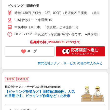
ス
ピッキング・調達作業
履
高
時給1430円 月収例：237、000円（月収例21日実働）（残業
山梨県北杜市 ＊車通勤OK
中央本線（東日本）「長坂駅」より徒歩15分
08:25〜17:25 ※表記のうち実働7時間55分です。 ■勤務曜日
応募締め切り2026/08/31 23:59まで
応募画面へ進む
キープ
かんたん3ステップ！
株式会社テクノ・サービス
の他の求人をみる
北杜市
派遣社員
株式会社テクノ・サービス/お仕事No/0898856
【ピッキング作業など】高時給1500円。人気
ン
の日勤です。ピッキング作業など：北杜市
仕