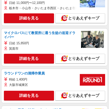
日給 11,000円〜12,100円
栃木市・小山市・さいたま市西区・さいたま市岩槻区・久喜市・蓮田
詳細を見る
とりあえずキープ
マイクロバスにて教習所に通う生徒の送迎ドラ
イバー
日給 15,850円
箕面市
詳細を見る
とりあえずキープ
ラウンドワンの清掃作業員
時給 1,400円
大阪市城東区
詳細を見る
とりあえずキープ