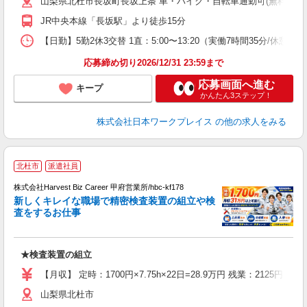
山梨県北杜市長坂町長坂上条 車・バイク・自転車通勤可(無料駐車
JR中央本線「長坂駅」より徒歩15分
【日勤】5勤2休3交替 1直：5:00〜13:20（実働7時間35分/休憩45分）
応募締め切り2026/12/31 23:59まで
応募画面へ進む
キープ
かんたん3ステップ！
株式会社日本ワークプレイス
の他の求人をみる
北杜市
派遣社員
2
当
株式会社Harvest Biz Career 甲府営業所/hbc-kf178
新しくキレイな職場で精密検査装置の組立や検
エ
査をするお仕事
リ
ん
★検査装置の組立
【月収】 定時：1700円×7.75h×22日=28.9万円 残業：2125
山梨県北杜市