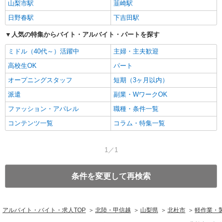
山梨市駅
韮崎駅
日野春駅
下吉田駅
人気の特集からバイト・アルバイト・パートを探す
ミドル（40代～）活躍中
主婦・主夫歓迎
高校生OK
パート
オープニングスタッフ
短期（3ヶ月以内）
派遣
副業・WワークOK
ファッション・アパレル
職種・条件一覧
コンテンツ一覧
コラム・特集一覧
1／1
条件を変更して再検索
アルバイト・バイト・求人TOP
北陸・甲信越
山梨県
北杜市
軽作業・