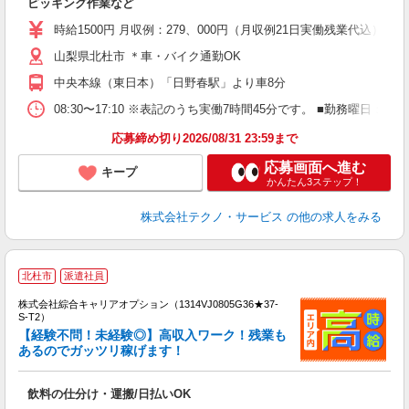
ピッキング作業など
履
高
時給1500円 月収例：279、000円（月収例21日実働残業代込
山梨県北杜市 ＊車・バイク通勤OK
中央本線（東日本）「日野春駅」より車8分
08:30〜17:10 ※表記のうち実働7時間45分です。 ■勤務曜日
応募締め切り2026/08/31 23:59まで
応募画面へ進む
キープ
かんたん3ステップ！
株式会社テクノ・サービス
の他の求人をみる
≪
北杜市
派遣社員
い
株式会社綜合キャリアオプション（1314VJ0805G36★37-
S-T2）
【経験不問！未経験◎】高収入ワーク！残業も
あるのでガッツリ稼げます！
得
入
飲料の仕分け・運搬/日払いOK
分