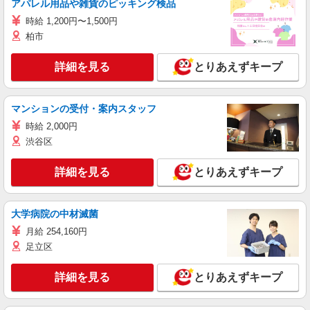
アパレル用品や雑貨のピッキング検品
時給 1,200円〜1,500円
柏市
詳細を見る
とりあえずキープ
マンションの受付・案内スタッフ
時給 2,000円
渋谷区
詳細を見る
とりあえずキープ
大学病院の中材滅菌
月給 254,160円
足立区
詳細を見る
とりあえずキープ