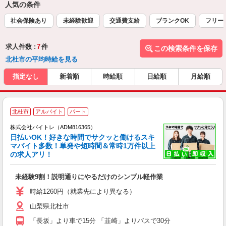
人気の条件
社会保険あり
未経験歓迎
交通費支給
ブランクOK
フリー
求人件数 :
7
件
この検索条件を保存
北杜市の平均時給を見る
指定なし
新着順
時給順
日給順
月給順
北杜市
アルバイト
パート
株式会社バイトレ（ADM816365）
く
日払いOK！好きな時間でサクッと働けるスキ
マバイト多数！単発や短時間＆常時1万件以上
☆
の求人アリ！
験
未経験9割！説明通りにやるだけのシンプル軽作業
即
活
時給1260円（就業先により異なる）
（
山梨県北杜市
短
K
「長坂」より車で15分 「韮崎」よりバスで30分
日