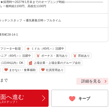
用時〜2027年1月末までのオープニング時給---------------------------------------
から 一般時給1100円、高校生1100円
キッチンスタッフ ＜優先募集日時＞フルタイム
町28-14-1
フリーター歓迎
ミドル（40代～）活躍中
シニア（60代～）活躍中
ボーナス・賞与あり
昇給あり
1日4h以内）OK
上場企業・上場企業のグループ会社
まかない・食事補助
社員登用あり
9 まで
詳細を見る
画面へ進む
キープ
ん3ステップ！