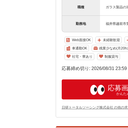
職種
ガラス製品の
勤務地
福井県越前市
Web面接OK
未経験歓迎
車通勤OK
残業少なめ(月20h
社宅・寮あり
制服貸与
応募締め切り: 2026/08/31 23:5
応募
かんた
日研トータルソーシング株式会社 の他の求