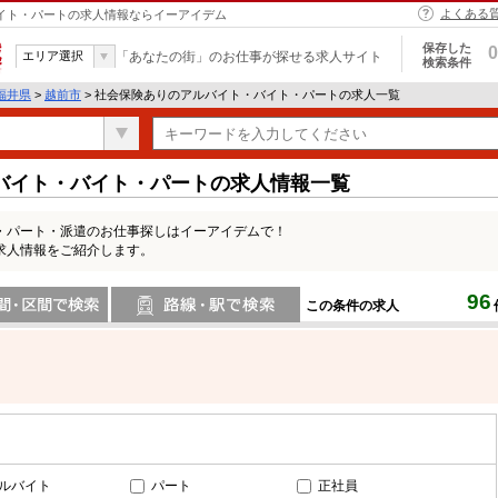
よくある
バイト・パートの求人情報ならイーアイデム
保存した
0
エリア選択
「あなたの街」のお仕事が探せる求人サイト
検索条件
福井県
>
越前市
> 社会保険ありのアルバイト・バイト・パートの求人一覧
バイト・バイト・パートの求人情報一覧
・パート・派遣のお仕事探しはイーアイデムで！
求人情報をご紹介します。
96
この条件の求人
間で検索
路線・駅・駅で検索
ルバイト
パート
正社員