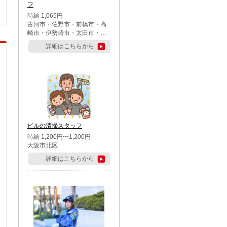
フ
時給 1,065円
古河市・佐野市・前橋市・高
崎市・伊勢崎市・太田市・館
林市・藤岡市・大泉町・さい
詳細はこちらから
たま市北区・川越市・熊谷
市・行田市・秩父市・所沢
市・飯能市・東松山市・坂戸
市・鶴ケ島市・千葉市中央
区・市川市・松戸市・習志野
市・柏市・流山市・八千代
市・足立区・江戸川区・八王
子市・町田市
ビルの清掃スタッフ
時給 1,200円〜1,200円
大阪市北区
詳細はこちらから