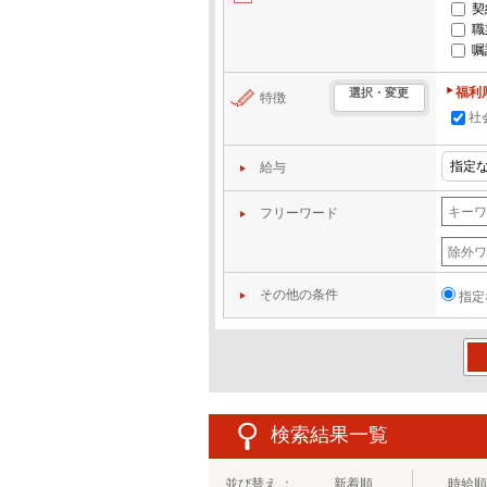
契
職
嘱
福利
選択・変更
特徴
社
給与
フリーワード
その他の条件
指定
この
検索結果一覧
並び替え ：
新着順
時給順