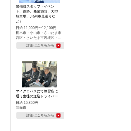
警備員スタッフ（イベン
ト、道路、商業施設、大型
駐車場、JR列車見張りな
ど）
日給 11,000円〜12,100円
栃木市・小山市・さいたま市
西区・さいたま市岩槻区・久
喜市・蓮田市
詳細はこちらから
マイクロバスにて教習所に
通う生徒の送迎ドライバー
日給 15,850円
箕面市
詳細はこちらから