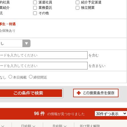
約社員
派遣社員
紹介予定派遣
業紹介
業務委託
独立開業
託
その他
厚生・待遇
会保険あり
を含む
を含まない
なし
本日掲載
締切間近
この検索条件を保存
条件で検索
96 件
の情報が見つかりました
日給順
月給順
並び替え解除