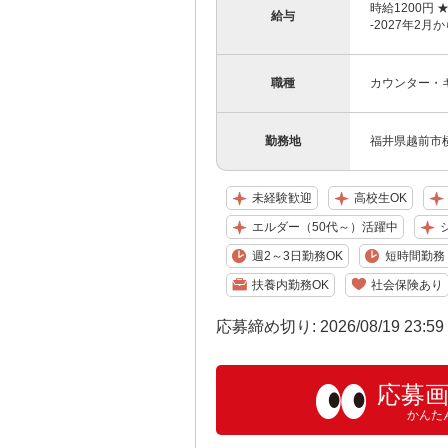
時給1200円 ★★採
給与
-2027年2月
職種
カウンター・
勤務地
福井県越前市横市
未経験歓迎
高校生OK
エルダー（50代～）活躍中
週2～3日勤務OK
短時間勤務（
扶養内勤務OK
社会保険あり
応募締め切り: 2026/08/19 23:5
応募
かんた