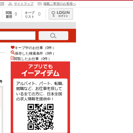
質問
サイトマップ
掲載ご希望のお客様へ
閲覧
キープ
0
0
履歴
リスト
ログイン
キープ中のお仕事（0件）
保存した検索条件（
0
件）
閲覧したお仕事（0件）
件