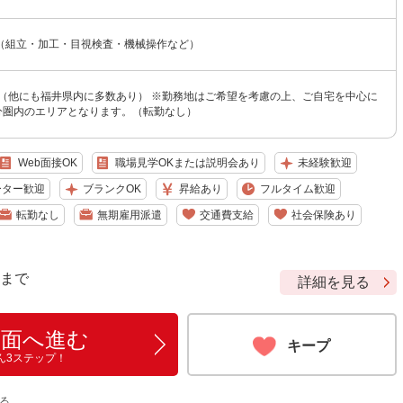
（組立・加工・目視検査・機械操作など）
 （他にも福井県内に多数あり） ※勤務地はご希望を考慮の上、ご自宅を中心に
0分圏内のエリアとなります。（転勤なし）
Web面接OK
職場見学OKまたは説明会あり
未経験歓迎
ーター歓迎
ブランクOK
昇給あり
フルタイム歓迎
転勤なし
無期雇用派遣
交通費支給
社会保険あり
9 まで
詳細を見る
画面へ進む
キープ
ん3ステップ！
る