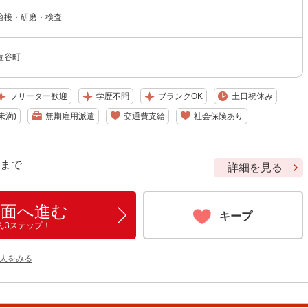
溶接・研磨・検査
萱谷町
フリーター歓迎
学歴不問
ブランクOK
土日祝休み
未満)
無期雇用派遣
交通費支給
社会保険あり
9 まで
詳細を見る
画面へ進む
キープ
ん3ステップ！
人をみる