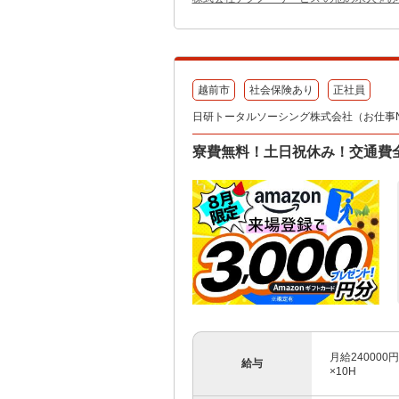
越前市
社会保険あり
正社員
日研トータルソーシング株式会社（お仕事No.
寮費無料！土日祝休み！交通費
月給240000
給与
×10H