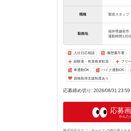
職種
製造スタッフ
福井県越前市
勤務地
通勤時間12
入社日応相談
履歴書不要
経験者・有資格者歓迎
フリ
車通勤OK
バイク通勤OK
資格取得支援制度あり
応募締め切り: 2026/08/31 23:5
応募
かんた
株式会社テクノ・サービス の他の求人をみ