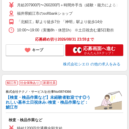
月給207900円〜260200円＋時間外手当（経験・能力による）
あ
福井県鯖江市のsoftbankショップ
通
「北鯖江」駅より徒歩7分 「神明」駅より徒歩14分
あ
10:00〜19:00（実働8h・休憩1h） ※土日祝含む週5日勤務
応募締め切り2026/08/31 23:59まで
応募画面へ進む
キープ
かんたん3ステップ！
株式会社シエロ
の他の求人をみる
鯖江市
社会保険あり
派遣社員
曜
株式会社テクノ・サービス/お仕事No/0874366
【検査・検品作業など】未経験者歓迎です◎う
れしい基本土日祝休み♪検査・検品作業など：
鯖江市
じ
検査・検品作業など
履
時給1200円交通費全額支給