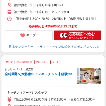
昇
福井県鯖江市下河端町16字下町16-1
K
保
福井県鯖江市下河端町16 アルプラザ1F
【勤務時間】8:30〜20:30／2時間以上 【出勤日数】週1日以
応募締め切り2026/08/19 23:59まで
応募画面へ進む
キープ
かんたん3ステップ！
日本ケンタッキー・フライド・チキン株式会社
の他の求人をみる
鯖江市
社会保険あり
アルバイト
パート
ジョリーパスタ 鯖江店
全時間帯で大募集中！＜キッチン＞未経験OK
ピ
キッチン（フード）スタッフ
未
（
時給1200円 ※22:00以降は時給1500円 ※高校生時給1080円
給