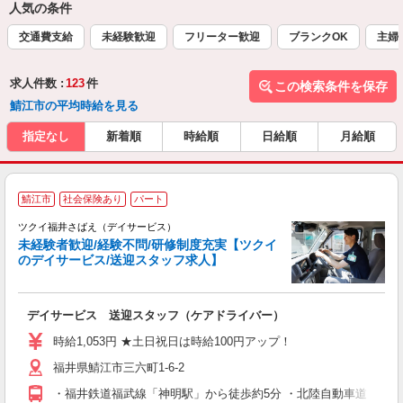
人気の条件
交通費支給
未経験歓迎
フリーター歓迎
ブランクOK
主婦
求人件数 :
123
件
この検索条件を保存
鯖江市の平均時給を見る
指定なし
新着順
時給順
日給順
月給順
鯖江市
社会保険あり
パート
ツクイ福井さばえ（デイサービス）
未経験者歓迎/経験不問/研修制度充実【ツクイ
のデイサービス/送迎スタッフ求人】
各
デイサービス 送迎スタッフ（ケアドライバー）
入
り
時給1,053円 ★土日祝日は時給100円アップ！
リ
福井県鯖江市三六町1-6-2
ー
O
・福井鉄道福武線「神明駅」から徒歩約5分 ・北陸自動車道「鯖江