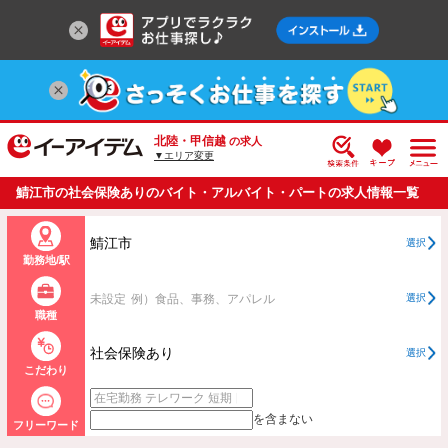
北陸・甲信越
の求人
▼エリア変更
鯖江市の社会保険ありのバイト・アルバイト・パートの求人情報一覧
鯖江市
選択
勤務地/駅
未設定
例）食品、事務、アパレル
選択
職種
社会保険あり
選択
こだわり
を含まない
フリーワード