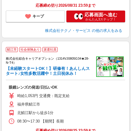
応募締め切り2026/08/31 23:59まで
応募画面へ進む
キープ
かんたん3ステップ！
株式会社テクノ・サービス
の他の求人をみる
≪
鯖江市
社会保険あり
派遣社員
い
株式会社綜合キャリアオプション（1314VJ0805G34★28-
N-T4）
【未経験スタートOK！】研修有！あんしんス
タート♪女性多数活躍中！土日祝休み！
得
入
眼鏡レンズの発送/日払いOK
分
フ
時給1,053円 交通費：既定支給
売
福井県鯖江市
北鯖江駅から徒歩1分
08:30〜17:30 【期間】長期
応募締め切り2026/08/25 23:59まで