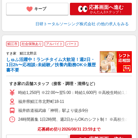
応募画面へ進む
キープ
かんたん3ステップ！
日研トータルソーシング株式会社
の他の求人をみる
≪
鯖江市
社会保険あり
アルバイト
パート
すき家 鯖江北野店
しゅふ活躍中！ランチタイム大歓迎！週2日・
安
1日2h〜応相談♪未経験／扶養内勤務OK☆履歴
書不要
の
すき家の店舗スタッフ（接客・調理・清掃など）
履
タ
時給1,250円 ※22:00〜翌5:00：時給1,600円 ※高校生時給1,150
（
福井県鯖江市北野町18-11
夜
事
福井鉄道福武線「神明」駅より徒歩9分
24時間募集 1日2時間、週2日からOKのシフト制！ ※高校生のシ
応募締め切り2026/08/31 23:59まで