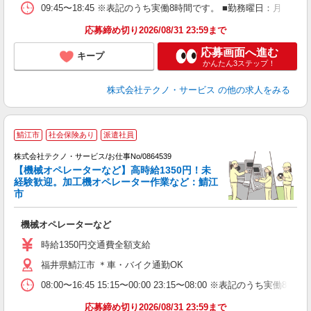
09:45〜18:45 ※表記のうち実働8時間です。 ■勤務曜日：月
応募締め切り2026/08/31 23:59まで
応募画面へ進む
キープ
かんたん3ステップ！
株式会社テクノ・サービス
の他の求人をみる
鯖江市
社会保険あり
派遣社員
株式会社テクノ・サービス/お仕事No/0864539
【機械オペレーターなど】高時給1350円！未
経験歓迎。加工機オペレーター作業など：鯖江
市
グ
機械オペレーターなど
履
高
時給1350円交通費全額支給
ク
福井県鯖江市 ＊車・バイク通勤OK
08:00〜16:45 15:15〜00:00 23:15〜08:00 ※表記
応募締め切り2026/08/31 23:59まで