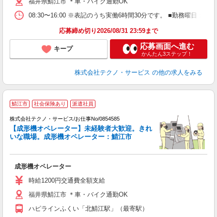
福井県鯖江市 ＊車・バイク通勤OK
08:30〜16:00 ※表記のうち実働6時間30分です。 ■勤務曜日
応募締め切り2026/08/31 23:59まで
応募画面へ進む
キープ
かんたん3ステップ！
株式会社テクノ・サービス
の他の求人をみる
鯖江市
社会保険あり
派遣社員
株式会社テクノ・サービス/お仕事No/0854585
【成形機オペレーター】未経験者大歓迎。きれ
いな職場。成形機オペレーター：鯖江市
に
成形機オペレーター
履
週
時給1200円交通費全額支給
福井県鯖江市 ＊車・バイク通勤OK
ハピラインふくい「北鯖江駅」（最寄駅）