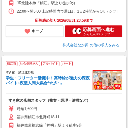
JR北陸本線「鯖江」駅より徒歩9分
22:00〜翌5:00 上記時間内で週1日、1日2時間からOK（シフト
応募締め切り2026/08/31 23:59まで
応募画面へ進む
キープ
かんたん3ステップ！
株式会社なか卯
の他の求人をみる
鯖江市
社会保険あり
アルバイト
パート
すき家 鯖江北野店
学生・フリーター活躍中！高時給が魅力の深夜
バイト♪夜型人間大集合*☆彡･.｡
つ
すき家の店舗スタッフ（接客・調理・清掃など）
履
ミ
時給1,600円
～
福井県鯖江市北野町18-11
勤
社
福井鉄道福武線「神明」駅より徒歩9分