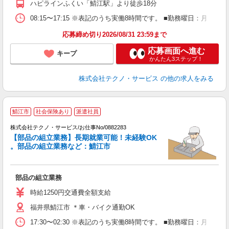
ハピラインふくい「鯖江駅」より徒歩18分
08:15〜17:15 ※表記のうち実働8時間です。 ■勤務曜日：月
応募締め切り2026/08/31 23:59まで
応募画面へ進む
キープ
かんたん3ステップ！
株式会社テクノ・サービス
の他の求人をみる
鯖江市
社会保険あり
派遣社員
株式会社テクノ・サービス/お仕事No/0882283
【部品の組立業務】長期就業可能！未経験OK
。部品の組立業務など：鯖江市
て
レ
部品の組立業務
履
土
時給1250円交通費全額支給
福井県鯖江市 ＊車・バイク通勤OK
17:30〜02:30 ※表記のうち実働8時間です。 ■勤務曜日：月