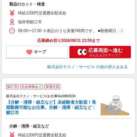
仕
製品のカット・検査
履
時給1200円交通費全額支給
福井県鯖江市
09:00〜17:00 ※表記のうち実働7時間です。 ■勤務曜日：月
応募締め切り2026/08/31 23:59まで
応募画面へ進む
キープ
かんたん3ステップ！
株式会社テクノ・サービス
の他の求人をみる
鯖江市
社会保険あり
派遣社員
株式会社テクノ・サービス/お仕事No/0883539
【分解・清掃・組立など】未経験者大歓迎！長
期勤務可能なお仕事。分解・清掃・組立など：
す
鯖江市
ー
分解・清掃・組立など
履
土
時給1200円交通費全額支給