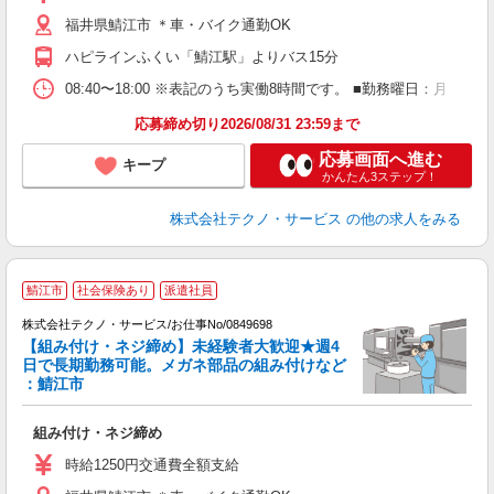
福井県鯖江市 ＊車・バイク通勤OK
ハピラインふくい「鯖江駅」よりバス15分
08:40〜18:00 ※表記のうち実働8時間です。 ■勤務曜日：月
応募締め切り2026/08/31 23:59まで
応募画面へ進む
キープ
かんたん3ステップ！
株式会社テクノ・サービス
の他の求人をみる
鯖江市
社会保険あり
派遣社員
株式会社テクノ・サービス/お仕事No/0849698
【組み付け・ネジ締め】未経験者大歓迎★週4
日で長期勤務可能。メガネ部品の組み付けなど
ジ
：鯖江市
お
組み付け・ネジ締め
履
週
時給1250円交通費全額支給
通