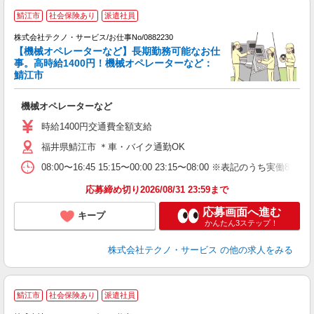
鯖江市
社会保険あり
派遣社員
株式会社テクノ・サービス/お仕事No/0882230
【機械オペレーターなど】長期勤務可能なお仕
事。高時給1400円！機械オペレーターなど：
鯖江市
す
機械オペレーターなど
履
高
時給1400円交通費全額支給
福井県鯖江市 ＊車・バイク通勤OK
08:00〜16:45 15:15〜00:00 23:15〜08:00 ※表記
応募締め切り2026/08/31 23:59まで
応募画面へ進む
キープ
かんたん3ステップ！
株式会社テクノ・サービス
の他の求人をみる
鯖江市
社会保険あり
派遣社員