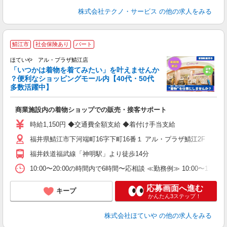
株式会社テクノ・サービス
の他の求人をみる
鯖江市
社会保険あり
パート
務
ン
ほていや アル・プラザ鯖江店
「いつかは着物を着てみたい」を叶えませんか
？便利なショッピングモール内【40代・50代
多数活躍中】
【
入
商業施設内の着物ショップでの販売・接客サポート
学
活
時給1,150円 ◆交通費全額支給 ◆着付け手当支給
給
福井県鯖江市下河端町16字下町16番１ アル・プラザ鯖江2F
福井鉄道福武線「神明駅」より徒歩14分
10:00〜20:00の時間内で6時間〜応相談 ≪勤務例≫ 10:00〜17:0
応募画面へ進む
キープ
かんたん3ステップ！
株式会社ほていや
の他の求人をみる