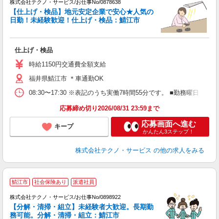
株式会社テクノ・サービス/お仕事No/0878638
【仕上げ・検品】地元安定企業で安心★人気の
日勤！未経験歓迎！仕上げ・検品：鯖江市
ン
国
仕上げ・検品
履
ミ
時給1150円交通費全額支給
福井県鯖江市 ＊車通勤OK
08:30〜17:30 ※表記のうち実働7時間55分です。 ■勤務曜日
応募締め切り2026/08/31 23:59まで
応募画面へ進む
キープ
かんたん3ステップ！
株式会社テクノ・サービス
の他の求人をみる
鯖江市
社会保険あり
派遣社員
株式会社テクノ・サービス/お仕事No/0898922
【分解・清掃・組立】未経験者大歓迎。長期勤
務可能。分解・清掃・組立：鯖江市