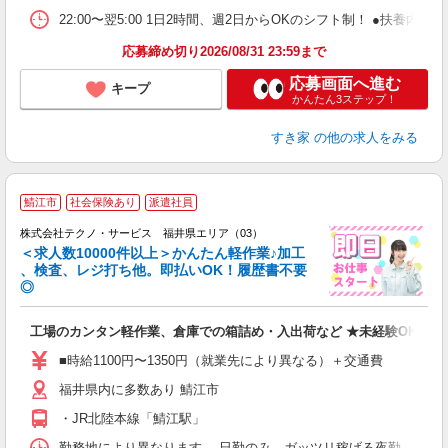
22:00〜翌5:00 1日2時間、週2日からOKのシフト制！ ●扶養内勤務
応募締め切り2026/08/31 23:59まで
応募画面へ進む
キープ
かんたん3ステップ！
すき家
の他の求人をみる
≪
鯖江市
社会保険あり
派遣社員
株式会社テクノ・サービス 福井県エリア（03）
＜求人数10000件以上＞かんたん軽作業♪加工
、検査、レジ打ち他。即払いOK！履歴書不要
◎
お
工場のカンタン軽作業、倉庫での箱詰め・入出荷など ★未経験OKのお
未
ア
■時給1100円〜1350円（就業先により異なる）＋交通費
の
福井県内に多数あり 鯖江市
・JR北陸本線「鯖江駅」
勤務地により異なります。 日勤のみ、ガッツリ稼げる夜勤、シフトによる交