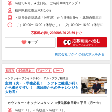
り
時給1,377円 ★土日祝日は時給100円アップ！
リ
福井県鯖江市三六町1-6-2
ー
O
・福井鉄道福武線「神明駅」から徒歩約5分 ・北陸自動車道「鯖江
な
（1）09:00〜13:00（休憩なし） （2）09:00〜16:30（休
髪
応募締め切り2026/08/20 23:59まで
応募画面へ進む
キープ
かんたん3ステップ！
株式会社ツクイ
の他の求人をみる
鯖江市
社会保険あり
アルバイト
パート
ケンタッキーフライドチキン アル・プラザ鯖江店
主婦（夫）・学生必見！ シフトに融通が利く
から働きやすい！ 未経験からのチャレンジも
大歓迎♪
見
カウンター・キッチンスタッフ ＜優先募集日時＞平日（月〜金） 9:00〜
未
ダ
時給1100円 ＜高校生＞時給1100円