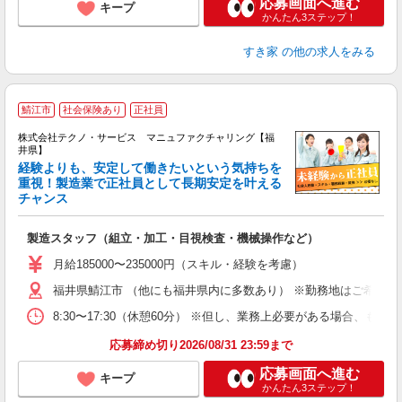
応募画面へ進む
キープ
かんたん3ステップ！
すき家
の他の求人をみる
鯖江市
社会保険あり
正社員
株式会社テクノ・サービス マニュファクチャリング【福
井県】
経験よりも、安定して働きたいという気持ちを
重視！製造業で正社員として長期安定を叶える
チャンス
く
入
製造スタッフ（組立・加工・目視検査・機械操作など）
未
あ
月給185000〜235000円（スキル・経験を考慮）
遣
福井県鯖江市 （他にも福井県内に多数あり） ※勤務地はご希望を
8:30〜17:30（休憩60分） ※但し、業務上必要がある場合
応募締め切り2026/08/31 23:59まで
応募画面へ進む
キープ
かんたん3ステップ！