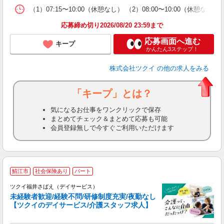
な
（1）07:15〜10:00（休憩なし） （2）08:00〜10:00（休
髪
応募締め切り2026/08/20 23:59まで
応募画面へ進む
キープ
かんたん3ステップ！
株式会社ツクイ
の他の求人をみる
「キープ」とは？
気になるお仕事をワンクリックで保存
まとめてチェック＆まとめて応募も可能
会員登録無しで今すぐご利用いただけます
鯖江市
社会保険あり
パート
ツクイ福井さばえ（デイサービス）
未経験者歓迎/経験不問/研修制度充実/夜勤なし
【ツクイのデイサービス/介護スタッフ求人】