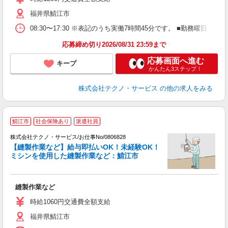
福井県鯖江市
08:30〜17:30 ※表記のうち実働7時間45分です。 ■勤務曜日
応募締め切り2026/08/31 23:59まで
応募画面へ進む
キープ
かんたん3ステップ！
株式会社テクノ・サービス
の他の求人をみる
鯖江市
社会保険あり
派遣社員
習
株式会社テクノ・サービス/お仕事No/0806828
【縫製作業など】給与即払いOK！未経験OK！
ミシンを使用した縫製作業など：鯖江市
る
縫製作業など
履
ミ
時給1060円交通費全額支給
福井県鯖江市