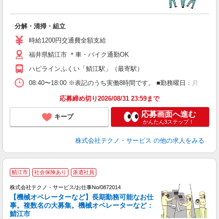
り
分解・清掃・組立
履
土
時給1200円交通費全額支給
福井県鯖江市 ＊車・バイク通勤OK
ハピラインふくい「鯖江駅」（最寄駅）
08:40〜18:00 ※表記のうち実働8時間です。 ■勤務曜日：月
応募締め切り2026/08/31 23:59まで
応募画面へ進む
キープ
かんたん3ステップ！
株式会社テクノ・サービス
の他の求人をみる
鯖江市
社会保険あり
派遣社員
株式会社テクノ・サービス/お仕事No/0872014
【機械オペレーターなど】長期勤務可能なお仕
事。複数名の大募集。機械オペレーターなど：
デ
鯖江市