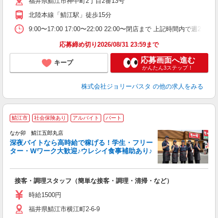
福井県鯖江市神中町2丁目2番13号
北陸本線「鯖江駅」徒歩15分
9:00〜17:00 17:00〜22:00 22:00〜閉店まで 上記
応募締め切り2026/08/31 23:59まで
応募画面へ進む
キープ
かんたん3ステップ！
株式会社ジョリーパスタ
の他の求人をみる
鯖江市
社会保険あり
アルバイト
パート
ん
なか卯 鯖江五郎丸店
深夜バイトなら高時給で稼げる！学生・フリー
ター・Wワーク大歓迎♪ウレシイ食事補助あり♪
助
と
接客・調理スタッフ（簡単な接客・調理・清掃・など）
未
務
時給1500円
バ
福井県鯖江市横江町2-6-9
険