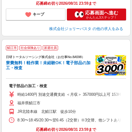
応募締め切り2026/08/31 23:59まで
応募画面へ進む
キープ
かんたん3ステップ！
株式会社ジョリーパスタ
の他の求人をみる
◎
鯖江市
社会保険あり
派遣社員
n
日研トータルソーシング株式会社（お仕事No.8A598）
ー
寮費無料！軽作業！未経験OK！電子部品の加
z
工・検査
談
W
電子部品の加工・検査
ク
時給1400円 別途交通費支給 ＜月収＞ 357000円以上可 153H＋残業1
福井県鯖江市
JR北陸本線 北鯖江駅 徒歩10分
8:30〜18:45/20:30〜翌6:45（2交替）※3交替、他シフトあり
応募締め切り2026/08/31 23:59まで