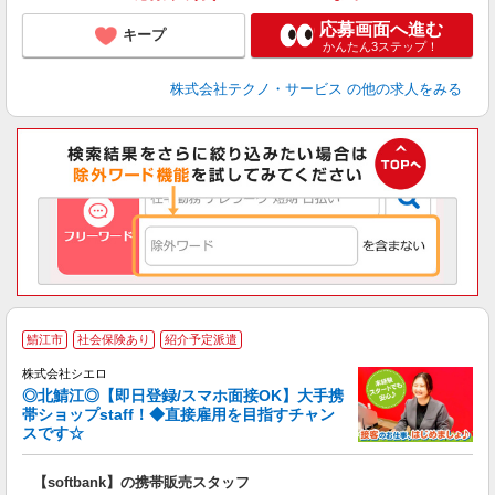
応募画面へ進む
キープ
かんたん3ステップ！
株式会社テクノ・サービス
の他の求人をみる
★
鯖江市
社会保険あり
紹介予定派遣
♪
株式会社シエロ
◎北鯖江◎【即日登録/スマホ面接OK】大手携
帯ショップstaff！◆直接雇用を目指すチャン
スです☆
理
【softbank】の携帯販売スタッフ
即