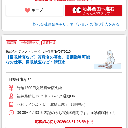
応募画面へ進む
キープ
かんたん3ステップ！
株式会社綜合キャリアオプション
の他の求人をみる
鯖江市
社会保険あり
派遣社員
株式会社テクノ・サービス/お仕事No/0872016
【目視検査など】複数名の募集。長期勤務可能
なお仕事。目視検査など：鯖江市
タ
仕
目視検査など
履
車
時給1200円交通費全額支給
福井県鯖江市 ＊車・バイク通勤OK
ハピラインふくい「北鯖江駅」（最寄駅）
08:30〜17:30 ※表記のうち実働8時間です。 ■勤務曜日：月
応募締め切り2026/08/31 23:59まで