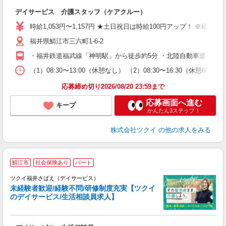
各
デイサービス 介護スタッフ（ケアクルー）
入
り
時給1,053円〜1,157円 ★土日祝日は時給100円アップ！ ※給
リ
福井県鯖江市三六町1-6-2
ー
O
・福井鉄道福武線「神明駅」から徒歩約5分 ・北陸自動車道「鯖江
な
（1）08:30〜13:00（休憩なし） （2）08:30〜16:30（休
髪
応募締め切り2026/08/20 23:59まで
応募画面へ進む
キープ
かんたん3ステップ！
株式会社ツクイ
の他の求人をみる
鯖江市
社会保険あり
パート
ツクイ福井さばえ（デイサービス）
未経験者歓迎/経験不問/研修制度充実【ツクイ
のデイサービス/生活相談員求人】
各