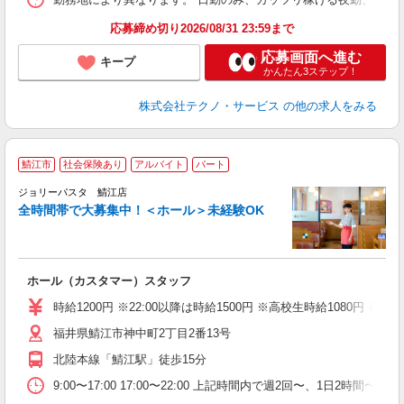
応募締め切り2026/08/31 23:59まで
応募画面へ進む
キープ
かんたん3ステップ！
株式会社テクノ・サービス
の他の求人をみる
鯖江市
社会保険あり
アルバイト
パート
ジョリーパスタ 鯖江店
全時間帯で大募集中！＜ホール＞未経験OK
ま
ホール（カスタマー）スタッフ
未
（
時給1200円 ※22:00以降は時給1500円 ※高校生時給1080円
給
福井県鯖江市神中町2丁目2番13号
北陸本線「鯖江駅」徒歩15分
9:00〜17:00 17:00〜22:00 上記時間内で週2回〜、1日