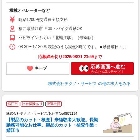
る
機械オペレーターなど
履
車
時給1200円交通費全額支給
福井県鯖江市 ＊車・バイク通勤OK
ハピラインふくい「北鯖江駅」（最寄駅）
08:30〜17:30 ※表記のうち実働8時間です。 ■勤務曜日：月
応募締め切り2026/08/31 23:59まで
応募画面へ進む
キープ
かんたん3ステップ！
株式会社テクノ・サービス
の他の求人をみる
鯖江市
社会保険あり
派遣社員
株式会社テクノ・サービス/お仕事No/0872134
【製品のカット・検査】未経験者大歓迎。長期
勤務可能なお仕事。製品のカット・検査作業：
タ
鯖江市