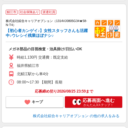
≪
鯖江市
社会保険あり
派遣社員
い
株式会社綜合キャリアオプション（1314VJ0805G34★58-
N-T4）
【初心者カンゲイ♪】女性スタッフさんも活躍
中♪ウレシイ残業ほぼナシ♪
得
入
メガネ部品の目視検査・治具掛け/日払いOK
分
フ
時給1,130円 交通費：既定支給
平
福井県鯖江市
り
北鯖江駅から車4分
08:00〜17:30 【期間】長期
応募締め切り2026/08/25 23:59まで
応募画面へ進む
キープ
かんたん3ステップ！
株式会社綜合キャリアオプション
の他の求人をみる