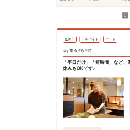
1
金沢市
アルバイト
パート
ゆず庵 金沢桜田店
「平日だけ」「短時間」など、
休みもOKです♪