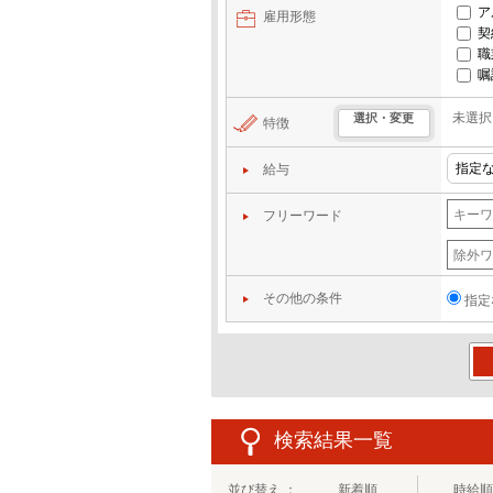
ア
雇用形態
契
職
嘱
未選択
選択・変更
特徴
給与
フリーワード
その他の条件
指定
この
検索結果一覧
並び替え ：
新着順
時給順