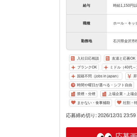
給与
時給1,150
職種
ホール・キッ
勤務地
石川県金沢市桜
入社日応相談
友達と応募OK
ブランクOK
ミドル（40代～
国籍不問（jobs in japan）
昇
時間や曜日が選べる・シフト自由
禁煙・分煙
上場企業・上場
まかない・食事補助
社割・
応募締め切り: 2026/12/31 23:5
応募