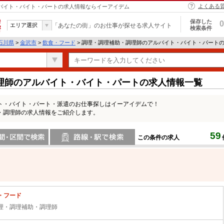
よくある
ルバイト・バイト・パートの求人情報ならイーアイデム
保存した
0
エリア選択
「あなたの街」のお仕事が探せる求人サイト
検索条件
石川県
>
金沢市
>
飲食・フード
> 調理・調理補助・調理師のアルバイト・バイト・パート
理師のアルバイト・バイト・パートの求人情報一覧
ト・バイト・パート・派遣のお仕事探しはイーアイデムで！
・調理師の求人情報をご紹介します。
59
この条件の求人
間で検索
路線・駅・駅で検索
・フード
理・調理補助・調理師