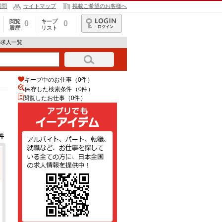
質問
サイトマップ
掲載ご希望のお客様へ
閲覧
キープ
0
0
履歴
リスト
ログイン
の求人一覧
キープ中のお仕事（0件）
保存した検索条件（
0
件）
閲覧したお仕事（0件）
件