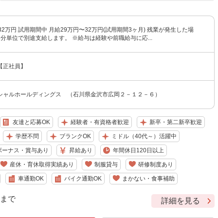
32万円 試用期間中 月給29万円〜32万円(試用期間3ヶ月) 残業が発生した場
分単位で別途支給します。 ※給与は経験や前職給与に応...
【正社員】
シャルホールディングス （石川県金沢市広岡２－１２－６）
友達と応募OK
経験者・有資格者歓迎
新卒・第二新卒歓迎
学歴不問
ブランクOK
ミドル（40代～）活躍中
ボーナス・賞与あり
昇給あり
年間休日120日以上
産休・育休取得実績あり
制服貸与
研修制度あり
車通勤OK
バイク通勤OK
まかない・食事補助
9 まで
詳細を見る