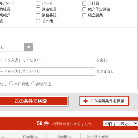
ルバイト
パート
正社員
約社員
派遣社員
紹介予定派遣
業紹介
業務委託
独立開業
託
その他
を含む
を含まない
なし
本日掲載
締切間近
この検索条件を保存
条件で検索
59 件
の情報が見つかりました
日給順
月給順
並び替え解除