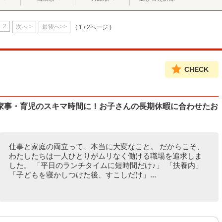
2
次へ >
最後へ>>
( 1 / 2ページ )
CHECK
家事・育児のスキマ時間に！お子さんの長期休暇に合わせたお
仕事と家庭の両立って、本当に大変なこと。 だからこそ、
わたしたちは一人ひとりがムリなく働ける職場を追求しま
した。 「平日のランチタイムに短時間だけ♪」 「扶養内」
「子どもを寝かしつけた後、すこしだけ」...