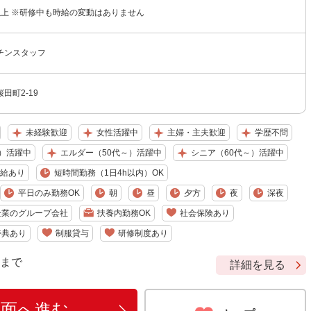
円以上 ※研修中も時給の変動はありません
チンスタッフ
田町2-19
未経験歓迎
女性活躍中
主婦・主夫歓迎
学歴不問
）活躍中
エルダー（50代～）活躍中
シニア（60代～）活躍中
給あり
短時間勤務（1日4h以内）OK
平日のみ勤務OK
朝
昼
夕方
夜
深夜
企業のグループ会社
扶養内勤務OK
社会保険あり
特典あり
制服貸与
研修制度あり
9 まで
詳細を見る
画面へ進む