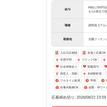
時給1,500
給与
を1分単位で
職種
調理員【アル
勤務地
北國フィナン
入社日応相談
友達と応募OK
学歴不問
ブランクOK
社会保険あり
制服貸与
高収入・高額
未経験歓迎
フルタイム歓迎
早朝
扶養内勤務OK
副業・Wワー
応募締め切り: 2026/08/22 23:5