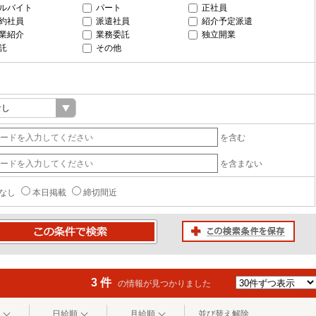
ルバイト
パート
正社員
約社員
派遣社員
紹介予定派遣
業紹介
業務委託
独立開業
託
その他
を含む
を含まない
なし
本日掲載
締切間近
この検索条件を保存
条件で検索
3 件
の情報が見つかりました
日給順
月給順
並び替え解除