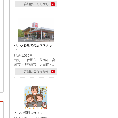
詳細はこちらから
ベルク各店での店内スタッ
フ
時給 1,065円
古河市・佐野市・前橋市・高
崎市・伊勢崎市・太田市・館
林市・藤岡市・大泉町・さい
詳細はこちらから
たま市北区・川越市・熊谷
市・行田市・秩父市・所沢
市・飯能市・東松山市・坂戸
市・鶴ケ島市・千葉市中央
区・市川市・松戸市・習志野
市・柏市・流山市・八千代
市・足立区・江戸川区・八王
子市・町田市
ビルの清掃スタッフ