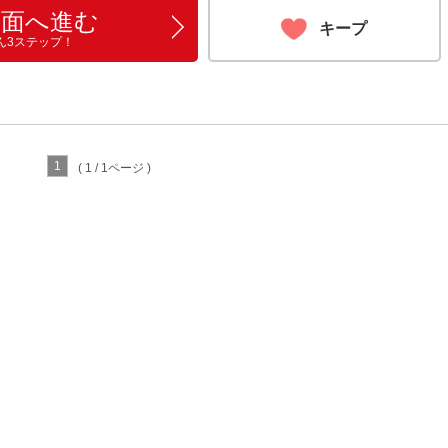
画面へ進む
キープ
ん3ステップ！
1
( 1 / 1ページ )