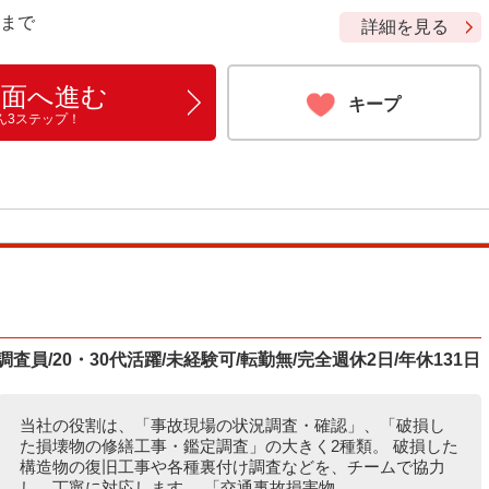
9 まで
詳細を見る
画面へ進む
キープ
ん3ステップ！
員/20・30代活躍/未経験可/転勤無/完全週休2日/年休131日
当社の役割は、「事故現場の状況調査・確認」、「破損し
た損壊物の修繕工事・鑑定調査」の大きく2種類。 破損した
構造物の復旧工事や各種裏付け調査などを、チームで協力
し、丁寧に対応します。 「交通事故損害物...