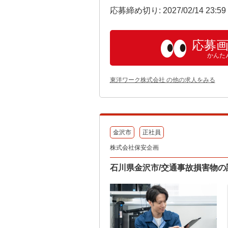
応募締め切り: 2027/02/14 23:5
応募
かんた
東洋ワーク株式会社 の他の求人をみる
金沢市
正社員
株式会社保安企画
石川県金沢市/交通事故損害物の調査