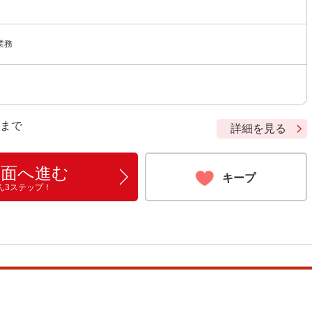
業務
9 まで
詳細を見る
画面へ進む
キープ
ん3ステップ！