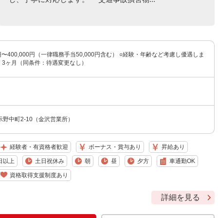
0円〜400,000円（一律職務手当50,000円含む） ○経験・年齢など考慮し優遇しま
：3ヶ月（同条件：待遇変更なし）
野中町2-10（金沢営業所）
経験者・有資格者歓迎
ボーナス・賞与あり
昇給あり
日以上
土日祝休み
朝
昼
夕方
車通勤OK
資格取得支援制度あり
詳細を見る