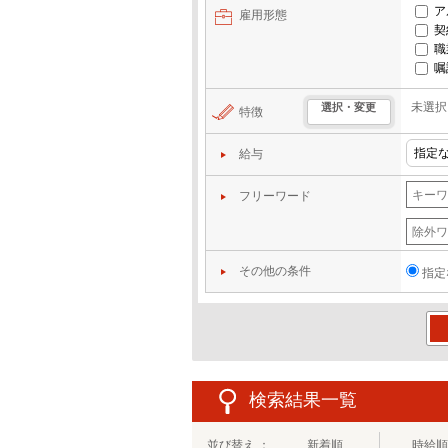
ア
雇用形態
契
職
嘱
未選択
選択・変更
特徴
給与
フリーワード
その他の条件
指定
この
検索結果一覧
並び替え ：
新着順
時給順