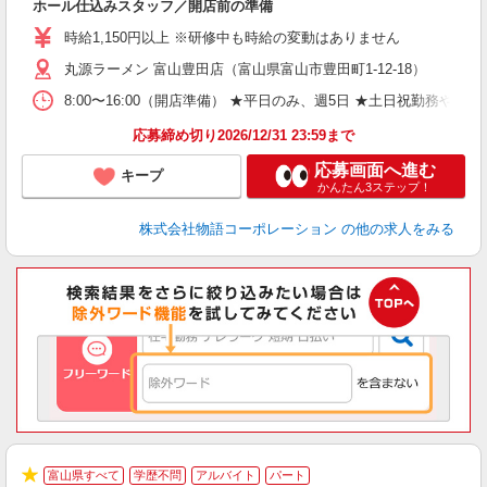
ホール仕込みスタッフ／開店前の準備
入
婦
時給1,150円以上 ※研修中も時給の変動はありません
～
丸源ラーメン 富山豊田店（富山県富山市豊田町1-12-18）
不
日
8:00〜16:00（開店準備） ★平日のみ、週5日 ★土日祝勤
上
な
応募締め切り2026/12/31 23:59まで
応募画面へ進む
キープ
かんたん3ステップ！
株式会社物語コーポレーション
の他の求人をみる
富山県すべて
学歴不問
アルバイト
パート