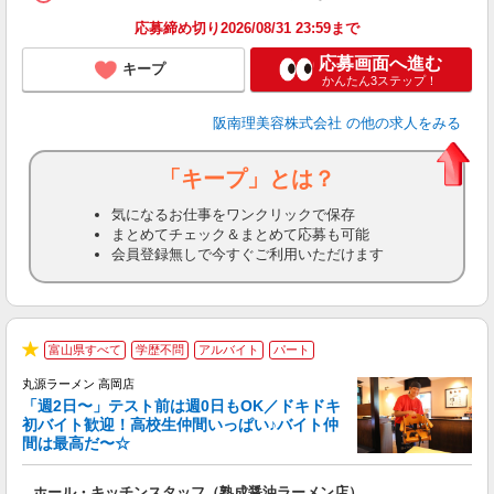
ン
応募締め切り2026/08/31 23:59まで
登
応募画面へ進む
キープ
かんたん3ステップ！
阪南理美容株式会社
の他の求人をみる
「キープ」とは？
気になるお仕事をワンクリックで保存
まとめてチェック＆まとめて応募も可能
会員登録無しで今すぐご利用いただけます
富山県すべて
学歴不問
アルバイト
パート
★
丸源ラーメン 高岡店
「週2日〜」テスト前は週0日もOK／ドキドキ
初バイト歓迎！高校生仲間いっぱい♪バイト仲
間は最高だ〜☆
望
ホール・キッチンスタッフ（熟成醤油ラーメン店）