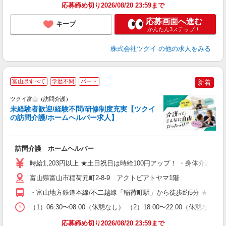
応募締め切り2026/08/20 23:59まで
応募画面へ進む
キープ
かんたん3ステップ！
株式会社ツクイ
の他の求人をみる
富山県すべて
学歴不問
パート
新着
ツクイ富山（訪問介護）
未経験者歓迎/経験不問/研修制度充実【ツクイ
の訪問介護/ホームヘルパー求人】
各
訪問介護 ホームヘルパー
入
り
時給1,203円以上 ★土日祝日は時給100円アップ！ ・身体介護手当
リ
ー
富山県富山市稲荷元町2-8-9 アクトピアトヤマ1階
O
・富山地方鉄道本線/不二越線「稲荷町駅」から徒歩約5分 ★車・
な
（1）06:30〜08:00（休憩なし） （2）18:00〜22:00（休
髪
応募締め切り2026/08/20 23:59まで