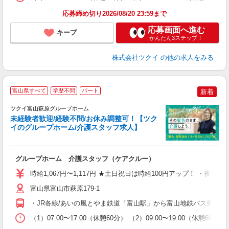
髪
応募締め切り2026/08/20 23:59まで
応募画面へ進む
キープ
かんたん3ステップ！
株式会社ツクイ
の他の求人をみる
富山県すべて
学歴不問
パート
新着
ツクイ富山萩原グループホーム
未経験者歓迎/経験不問/お休み調整可！【ツク
イのグループホーム/介護スタッフ求人】
各
グループホーム 介護スタッフ（ケアクルー）
入
り
時給1,067円〜1,117円 ★土日祝日は時給100円アップ！ ・夜勤手
リ
ー
富山県富山市萩原179-1
O
・JR各線/あいの風とやま鉄道「富山駅」から富山地鉄バス乗車、
な
（1）07:00〜17:00（休憩60分） （2）09:00〜19:00（休
髪