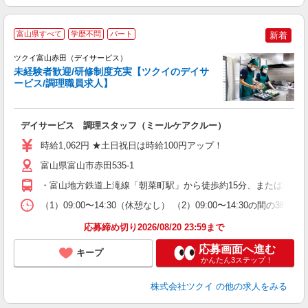
富山県すべて
学歴不問
パート
新着
ツクイ富山赤田（デイサービス）
未経験者歓迎/研修制度充実【ツクイのデイサ
ービス/調理職員求人】
各
デイサービス 調理スタッフ（ミールケアクルー）
入
り
時給1,062円 ★土日祝日は時給100円アップ！
リ
ー
富山県富山市赤田535-1
O
・富山地方鉄道上滝線「朝菜町駅」から徒歩約15分、または富山地
な
（1）09:00〜14:30（休憩なし） （2）09:00〜14:30の
髪
応募締め切り2026/08/20 23:59まで
応募画面へ進む
キープ
かんたん3ステップ！
株式会社ツクイ
の他の求人をみる