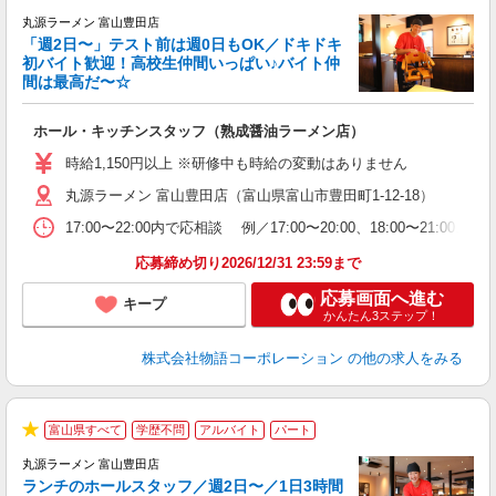
★
丸源ラーメン 富山豊田店
「週2日〜」テスト前は週0日もOK／ドキドキ
初バイト歓迎！高校生仲間いっぱい♪バイト仲
間は最高だ〜☆
望
ホール・キッチンスタッフ（熟成醤油ラーメン店）
入
活
時給1,150円以上 ※研修中も時給の変動はありません
O
丸源ラーメン 富山豊田店（富山県富山市豊田町1-12-18）
務
ー
17:00〜22:00内で応相談 例／17:00〜20:00、18:0
食
応募締め切り2026/12/31 23:59まで
応募画面へ進む
キープ
かんたん3ステップ！
株式会社物語コーポレーション
の他の求人をみる
富山県すべて
学歴不問
アルバイト
パート
★
丸源ラーメン 富山豊田店
ランチのホールスタッフ／週2日〜／1日3時間