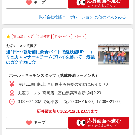
応募画面へ進む
キープ
かんたん3ステップ！
株式会社物語コーポレーション
の他の求人をみる
富山県すべて
学歴不問
アルバイト
パート
★
丸源ラーメン 高岡店
週2日〜♪就活前に飲食バイトで経験値UP！コ
0
ミュ力＋マナー＋チームプレイを磨いて、最強
のガクチカに☆
し
ホール・キッチンスタッフ（熟成醤油ラーメン店）
入
活
時給1100円以上 ※研修中も時給の変動はありません
O
丸源ラーメン 高岡店（富山県高岡市新成町2-20）
務
企
9:00〜24:00内で応相談 例／9:00〜15:00、17:00〜
ま
応募締め切り2026/12/31 23:59まで
応募画面へ進む
キープ
かんたん3ステップ！