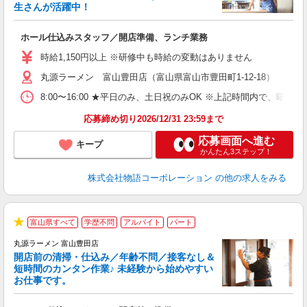
生さんが活躍中！
き
ホール仕込みスタッフ／開店準備、ランチ業務
入
活
時給1,150円以上 ※研修中も時給の変動はありません
（
丸源ラーメン 富山豊田店（富山県富山市豊田町1-12-18）
中
自
8:00〜16:00 ★平日のみ、土日祝のみOK ※上記時間内で
業
食
応募締め切り2026/12/31 23:59まで
応募画面へ進む
キープ
かんたん3ステップ！
株式会社物語コーポレーション
の他の求人をみる
富山県すべて
学歴不問
アルバイト
パート
★
丸源ラーメン 富山豊田店
開店前の清掃・仕込み／年齢不問／接客なし＆
短時間のカンタン作業♪ 未経験から始めやすい
お仕事です。
得