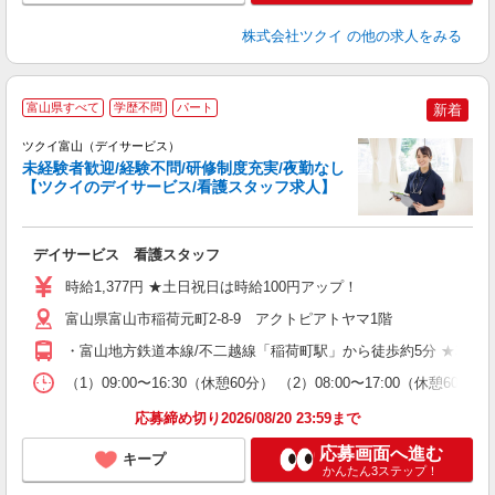
株式会社ツクイ
の他の求人をみる
富山県すべて
学歴不問
パート
新着
ツクイ富山（デイサービス）
未経験者歓迎/経験不問/研修制度充実/夜勤なし
【ツクイのデイサービス/看護スタッフ求人】
各
デイサービス 看護スタッフ
入
り
時給1,377円 ★土日祝日は時給100円アップ！
リ
ー
富山県富山市稲荷元町2-8-9 アクトピアトヤマ1階
O
・富山地方鉄道本線/不二越線「稲荷町駅」から徒歩約5分 ★車・
な
（1）09:00〜16:30（休憩60分） （2）08:00〜17:00（休
髪
応募締め切り2026/08/20 23:59まで
応募画面へ進む
キープ
かんたん3ステップ！