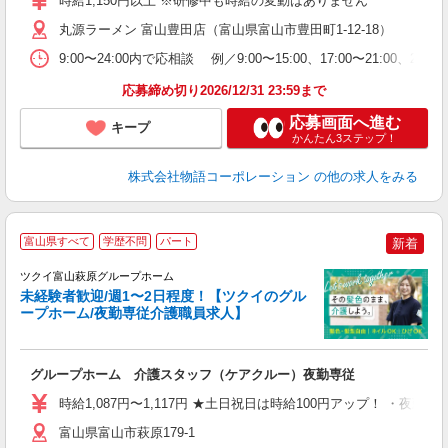
時給1,150円以上 ※研修中も時給の変動はありません
O
丸源ラーメン 富山豊田店（富山県富山市豊田町1-12-18）
務
企
9:00〜24:00内で応相談 例／9:00〜15:00、17:00〜
ま
応募締め切り2026/12/31 23:59まで
応募画面へ進む
キープ
かんたん3ステップ！
株式会社物語コーポレーション
の他の求人をみる
富山県すべて
学歴不問
パート
新着
ツクイ富山萩原グループホーム
未経験者歓迎/週1〜2日程度！【ツクイのグル
ープホーム/夜勤専従介護職員求人】
各
グループホーム 介護スタッフ（ケアクルー）夜勤専従
入
り
時給1,087円〜1,117円 ★土日祝日は時給100円アップ！ ・夜勤手
リ
ー
富山県富山市萩原179-1
O