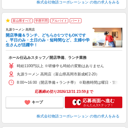
株式会社物語コーポレーション
の他の求人をみる
富山県すべて
学歴不問
アルバイト
パート
★
丸源ラーメン 高岡店
開店準備＆ランチ、どちらか1つでもOKです
。平日のみ・土日のみ・短時間など、主婦や学
生さんが活躍中！
き
ホール仕込みスタッフ／開店準備、ランチ業務
入
活
時給1100円以上 ※研修中も時給の変動はありません
（
丸源ラーメン 高岡店（富山県高岡市新成町2-20）
中
自
8:00〜16:00（開店準備＋ランチ帯） ※勤務時間は曜日・
業
食
応募締め切り2026/12/31 23:59まで
応募画面へ進む
キープ
かんたん3ステップ！
株式会社物語コーポレーション
の他の求人をみる