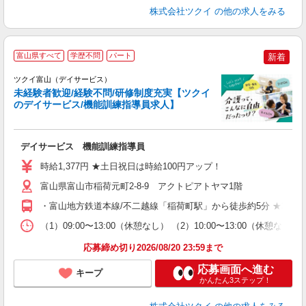
株式会社ツクイ
の他の求人をみる
富山県すべて
学歴不問
パート
新着
ツクイ富山（デイサービス）
未経験者歓迎/経験不問/研修制度充実【ツクイ
のデイサービス/機能訓練指導員求人】
各
デイサービス 機能訓練指導員
入
り
時給1,377円 ★土日祝日は時給100円アップ！
リ
ー
富山県富山市稲荷元町2-8-9 アクトピアトヤマ1階
O
・富山地方鉄道本線/不二越線「稲荷町駅」から徒歩約5分 ★車・
な
（1）09:00〜13:00（休憩なし） （2）10:00〜13:00（休憩
髪
応募締め切り2026/08/20 23:59まで
応募画面へ進む
キープ
かんたん3ステップ！