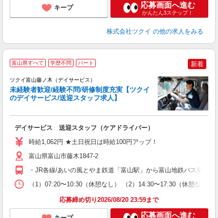
応募画面へ進む
キープ
かんたん3ステップ！
株式会社ツクイ
の他の求人をみる
富山県すべて
学歴不問
パート
新着
ツクイ富山藤ノ木（デイサービス）
未経験者歓迎/経験不問/研修制度充実【ツクイ
のデイサービス/送迎スタッフ求人】
各
デイサービス 送迎スタッフ（ケアドライバー）
入
り
時給1,062円 ★土日祝日は時給100円アップ！
リ
ー
富山県富山市藤木1847-2
O
・JR各線/あいの風とやま鉄道「富山駅」から富山地鉄バス乗車、
な
（1）07:20〜10:30（休憩なし） （2）14:30〜17:30
髪
応募締め切り2026/08/20 23:59まで
応募画面へ進む
キープ