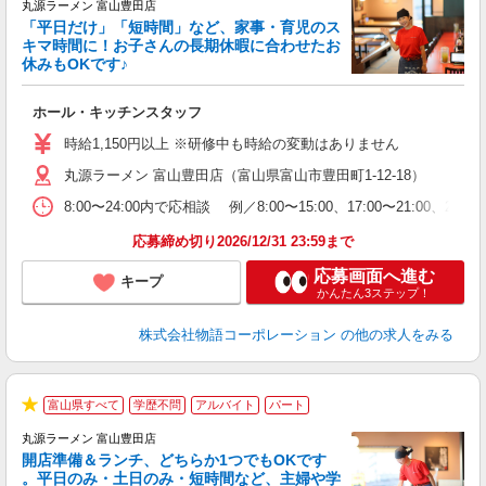
丸源ラーメン 富山豊田店
「平日だけ」「短時間」など、家事・育児のス
キマ時間に！お子さんの長期休暇に合わせたお
休みもOKです♪
の
ホール・キッチンスタッフ
入
学
時給1,150円以上 ※研修中も時給の変動はありません
活
丸源ラーメン 富山豊田店（富山県富山市豊田町1-12-18）
短
の
8:00〜24:00内で応相談 例／8:00〜15:00、17:00〜
ル
特
応募締め切り2026/12/31 23:59まで
応募画面へ進む
キープ
かんたん3ステップ！
株式会社物語コーポレーション
の他の求人をみる
富山県すべて
学歴不問
アルバイト
パート
★
丸源ラーメン 富山豊田店
開店準備＆ランチ、どちらか1つでもOKです
。平日のみ・土日のみ・短時間など、主婦や学