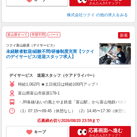
かんたん3ステップ！
株式会社ツクイ
の他の求人をみる
富山県すべて
学歴不問
パート
新着
ツクイ富山萩原（デイサービス）
未経験者歓迎/経験不問/研修制度充実【ツクイ
のデイサービス/送迎スタッフ求人】
各
デイサービス 送迎スタッフ（ケアドライバー）
入
り
時給1,062円 ★土日祝日は時給100円アップ！
リ
ー
富山県富山市萩原179-1
O
・JR各線/あいの風とやま鉄道「富山駅」から富山地鉄バス乗車、
な
（1）07:15〜09:45（休憩なし） （2）14:45〜17:30
髪
応募締め切り2026/08/20 23:59まで
応募画面へ進む
キープ
かんたん3ステップ！