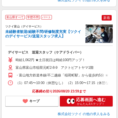
株式会社ツクイ
の他の求人をみる
富山県すべて
学歴不問
パート
新着
ツクイ富山（デイサービス）
未経験者歓迎/経験不問/研修制度充実【ツクイ
のデイサービス/送迎スタッフ求人】
各
デイサービス 送迎スタッフ（ケアドライバー）
入
り
時給1,062円 ★土日祝日は時給100円アップ！
リ
ー
富山県富山市稲荷元町2-8-9 アクトピアトヤマ1階
O
・富山地方鉄道本線/不二越線「稲荷町駅」から徒歩約5分 ★車・
な
（1）07:45〜10:00（休憩なし） （2）15:00〜17:15
髪
応募締め切り2026/08/20 23:59まで
応募画面へ進む
キープ
かんたん3ステップ！
株式会社ツクイ
の他の求人をみる