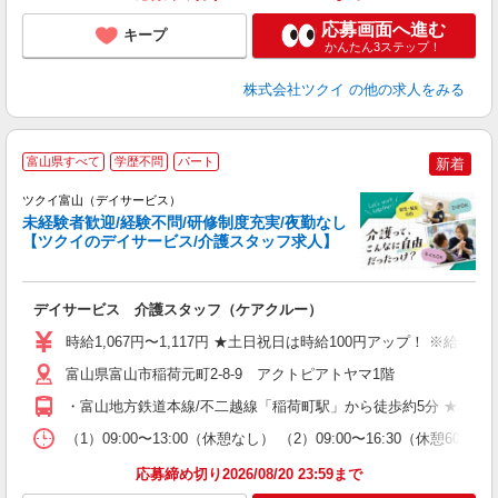
応募画面へ進む
キープ
かんたん3ステップ！
株式会社ツクイ
の他の求人をみる
富山県すべて
学歴不問
パート
新着
ツクイ富山（デイサービス）
未経験者歓迎/経験不問/研修制度充実/夜勤なし
【ツクイのデイサービス/介護スタッフ求人】
各
デイサービス 介護スタッフ（ケアクルー）
入
り
時給1,067円〜1,117円 ★土日祝日は時給100円アップ！ ※給
リ
ー
富山県富山市稲荷元町2-8-9 アクトピアトヤマ1階
O
・富山地方鉄道本線/不二越線「稲荷町駅」から徒歩約5分 ★車・
な
（1）09:00〜13:00（休憩なし） （2）09:00〜16:30（休憩6
髪
応募締め切り2026/08/20 23:59まで