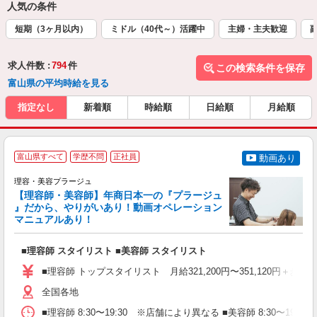
人気の条件
短期（3ヶ月以内）
ミドル（40代～）活躍中
主婦・主夫歓迎
求人件数 :
794
件
この検索条件を保存
富山県の平均時給を見る
指定なし
新着順
時給順
日給順
月給順
富山県すべて
学歴不問
正社員
動画あり
理容・美容プラージュ
【理容師・美容師】年商日本一の『プラージュ
』だから、やりがいあり！動画オペレーション
マニュアルあり！
ン
■理容師 スタイリスト ■美容師 スタイリスト
入
資
■理容師 トップスタイリスト 月給321,200円〜351,120円＋歩合
ブ
自
全国各地
ク
■理容師 8:30〜19:30 ※店舗により異なる ■美容師 8:30〜19