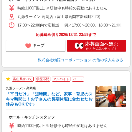
入
活
時給1100円以上 ※研修中も時給の変動はありません
O
丸源ラーメン 高岡店（富山県高岡市新成町2-20）
務
ー
17:00〜22:00内で応相談 例／17:00〜20:00、18:0
食
応募締め切り2026/12/31 23:59まで
応募画面へ進む
キープ
かんたん3ステップ！
株式会社物語コーポレーション
の他の求人をみる
富山県すべて
学歴不問
アルバイト
パート
★
丸源ラーメン 高岡店
「平日だけ」「短時間」など、家事・育児のス
キマ時間に！お子さんの長期休暇に合わせたお
休みもOKです♪
の
ホール・キッチンスタッフ
入
学
時給1100円以上 ※研修中も時給の変動はありません
活