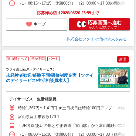
な
（1）08:15〜17:15（休憩60分） （2）08:00〜17:30の
髪
応募締め切り2026/08/20 23:59まで
応募画面へ進む
キープ
かんたん3ステップ！
株式会社ツクイ
の他の求人をみる
富山県すべて
学歴不問
パート
新着
ツクイ富山萩原（デイサービス）
未経験者歓迎/経験不問/研修制度充実【ツクイ
のデイサービス/生活相談員求人】
各
デイサービス 生活相談員
入
り
時給1,367円〜1,417円 ★土日祝日は時給100円アップ！ ※給
リ
ー
富山県富山市萩原179-1
O
・JR各線/あいの風とやま鉄道「富山駅」から富山地鉄バス乗車、
な
（1）09:00〜16:30（休憩60分） （2）08:00〜17:00（休憩