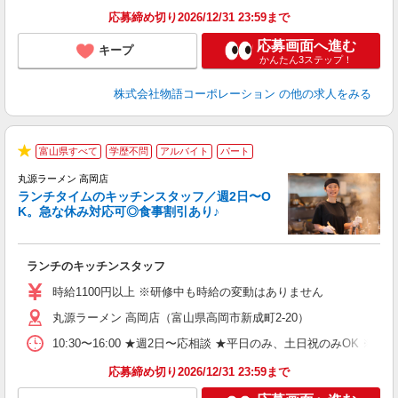
あ
応募締め切り2026/12/31 23:59まで
応募画面へ進む
キープ
かんたん3ステップ！
株式会社物語コーポレーション
の他の求人をみる
富山県すべて
学歴不問
アルバイト
パート
で
★
丸源ラーメン 高岡店
ランチタイムのキッチンスタッフ／週2日〜O
K。急な休み対応可◎食事割引あり♪
権
ランチのキッチンスタッフ
入
活
時給1100円以上 ※研修中も時給の変動はありません
（
丸源ラーメン 高岡店（富山県高岡市新成町2-20）
n
の
10:30〜16:00 ★週2日〜応相談 ★平日のみ、土日祝のみO
グ
割
応募締め切り2026/12/31 23:59まで