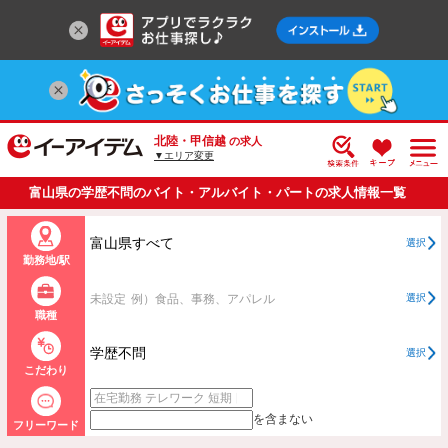
北陸・甲信越
の求人
▼エリア変更
富山県の学歴不問のバイト・アルバイト・パートの求人情報一覧
富山県すべて
選択
勤務地/駅
未設定
例）食品、事務、アパレル
選択
職種
学歴不問
選択
こだわり
を含まない
フリーワード