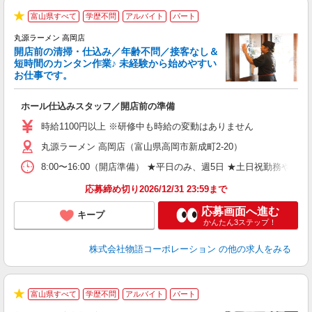
富山県すべて
学歴不問
アルバイト
パート
★
丸源ラーメン 高岡店
開店前の清掃・仕込み／年齢不問／接客なし＆
短時間のカンタン作業♪ 未経験から始めやすい
お仕事です。
得
ホール仕込みスタッフ／開店前の準備
入
婦
時給1100円以上 ※研修中も時給の変動はありません
～
丸源ラーメン 高岡店（富山県高岡市新成町2-20）
不
日
8:00〜16:00（開店準備） ★平日のみ、週5日 ★土日祝勤
上
な
応募締め切り2026/12/31 23:59まで
応募画面へ進む
キープ
かんたん3ステップ！
株式会社物語コーポレーション
の他の求人をみる
富山県すべて
学歴不問
アルバイト
パート
★