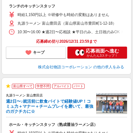
権
ランチのキッチンスタッフ
入
活
時給1,150円以上 ※研修中も時給の変動はありません
（
丸源ラーメン 富山豊田店（富山県富山市豊田町1-12-18）
n
の
10:30〜16:00 ★週2日〜応相談 ★平日のみ、土日祝のみO
グ
割
応募締め切り2026/12/31 23:59まで
応募画面へ進む
キープ
かんたん3ステップ！
株式会社物語コーポレーション
の他の求人をみる
富山県すべて
学歴不問
アルバイト
パート
★
丸源ラーメン 富山豊田店
週2日〜♪就活前に飲食バイトで経験値UP！コ
0
ミュ力＋マナー＋チームプレイを磨いて、最強
のガクチカに☆
し
ホール・キッチンスタッフ（熟成醤油ラーメン店）
入
活