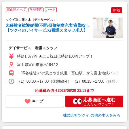
富山県すべて
学歴不問
パート
新着
ツクイ富山藤ノ木（デイサービス）
未経験者歓迎/経験不問/研修制度充実/夜勤なし
【ツクイのデイサービス/看護スタッフ求人】
各
デイサービス 看護スタッフ
入
り
時給1,377円 ★土日祝日は時給100円アップ！
リ
ー
富山県富山市藤木1847-2
O
・JR各線/あいの風とやま鉄道「富山駅」から富山地鉄バス乗車、
な
（1）08:00〜17:00（休憩60分） （2）08:15〜17:00（休憩6
髪
応募締め切り2026/08/20 23:59まで
応募画面へ進む
キープ
かんたん3ステップ！
株式会社ツクイ
の他の求人をみる