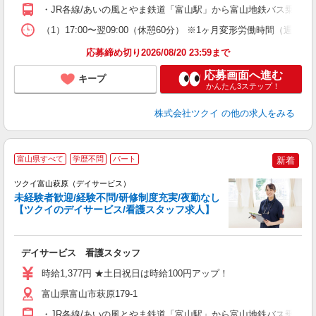
・JR各線/あいの風とやま鉄道「富山駅」から富山地鉄バス乗車、
な
（1）17:00〜翌09:00（休憩60分） ※1ヶ月変形労働時間（週実
髪
応募締め切り2026/08/20 23:59まで
応募画面へ進む
キープ
かんたん3ステップ！
株式会社ツクイ
の他の求人をみる
富山県すべて
学歴不問
パート
新着
ツクイ富山萩原（デイサービス）
未経験者歓迎/経験不問/研修制度充実/夜勤なし
【ツクイのデイサービス/看護スタッフ求人】
各
デイサービス 看護スタッフ
入
り
時給1,377円 ★土日祝日は時給100円アップ！
リ
ー
富山県富山市萩原179-1
O
・JR各線/あいの風とやま鉄道「富山駅」から富山地鉄バス乗車、