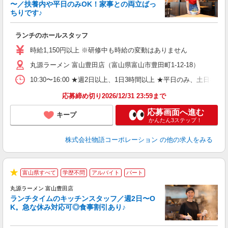
〜／扶養内や平日のみOK！家事との両立ばっ
ちりです♪
一
ランチのホールスタッフ
入
活
時給1,150円以上 ※研修中も時給の変動はありません
（
丸源ラーメン 富山豊田店（富山県富山市豊田町1-12-18）
n
日
10:30〜16:00 ★週2日以上、1日3時間以上 ★平日のみ、
煙
あ
応募締め切り2026/12/31 23:59まで
応募画面へ進む
キープ
かんたん3ステップ！
株式会社物語コーポレーション
の他の求人をみる
富山県すべて
学歴不問
アルバイト
パート
で
★
丸源ラーメン 富山豊田店
ランチタイムのキッチンスタッフ／週2日〜O
K。急な休み対応可◎食事割引あり♪