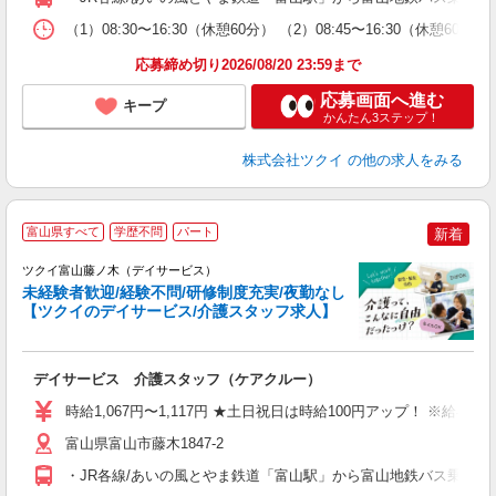
な
（1）08:30〜16:30（休憩60分） （2）08:45〜16:30（休憩6
髪
応募締め切り2026/08/20 23:59まで
応募画面へ進む
キープ
かんたん3ステップ！
株式会社ツクイ
の他の求人をみる
富山県すべて
学歴不問
パート
新着
ツクイ富山藤ノ木（デイサービス）
未経験者歓迎/経験不問/研修制度充実/夜勤なし
【ツクイのデイサービス/介護スタッフ求人】
各
デイサービス 介護スタッフ（ケアクルー）
入
り
時給1,067円〜1,117円 ★土日祝日は時給100円アップ！ ※給
リ
ー
富山県富山市藤木1847-2
O
・JR各線/あいの風とやま鉄道「富山駅」から富山地鉄バス乗車、