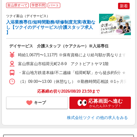
富山県すべて
学歴不問
パート
新着
ツクイ富山（デイサービス）
入浴業務専任/短時間勤務/研修制度充実/夜勤な
し【ツクイのデイサービス/介護スタッフ求人
】
各
デイサービス 介護スタッフ（ケアクルー）※入浴専任
入
り
時給1,067円〜1,117円 ※保有資格により給与額が異なります ・認
リ
ー
富山県富山市稲荷元町2-8-9 アクトピアトヤマ1階
O
・富山地方鉄道本線/不二越線「稲荷町駅」から徒歩約5分 ★車・
な
（1）09:00〜13:00（休憩なし） ※勤務時間応相談 ※1ヶ月変
髪
応募締め切り2026/08/20 23:59まで
応募画面へ進む
キープ
かんたん3ステップ！
株式会社ツクイ
の他の求人をみる