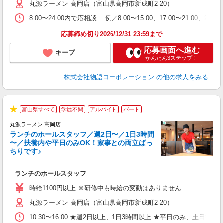
丸源ラーメン 高岡店（富山県高岡市新成町2-20）
短
の
8:00〜24:00内で応相談 例／8:00〜15:00、17:00〜
ル
特
応募締め切り2026/12/31 23:59まで
応募画面へ進む
キープ
かんたん3ステップ！
株式会社物語コーポレーション
の他の求人をみる
富山県すべて
学歴不問
アルバイト
パート
★
丸源ラーメン 高岡店
ランチのホールスタッフ／週2日〜／1日3時間
〜／扶養内や平日のみOK！家事との両立ばっ
ちりです♪
一
ランチのホールスタッフ
入
活
時給1100円以上 ※研修中も時給の変動はありません
（
丸源ラーメン 高岡店（富山県高岡市新成町2-20）
n
日
10:30〜16:00 ★週2日以上、1日3時間以上 ★平日のみ、
煙