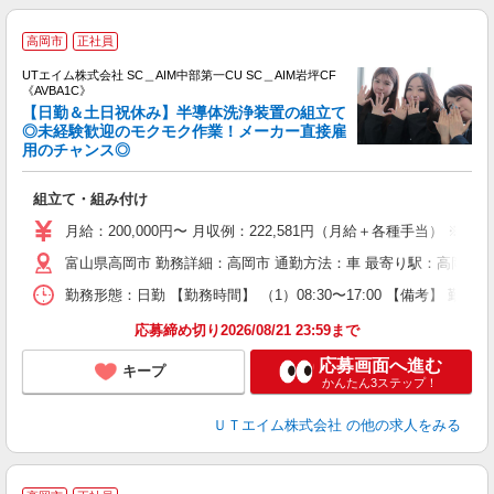
高岡市
正社員
UTエイム株式会社 SC＿AIM中部第一CU SC＿AIM岩坪CF
《AVBA1C》
【日勤＆土日祝休み】半導体洗浄装置の組立て
◎未経験歓迎のモクモク作業！メーカー直接雇
用のチャンス◎
る
入
組立て・組み付け
場
タ
月給：200,000円〜 月収例：222,581円（月給＋各種手当） ※法定
休
富山県高岡市 勤務詳細：高岡市 通勤方法：車 最寄り駅：高岡やぶ
場
通
勤務形態：日勤 【勤務時間】 （1）08:30〜17:00 【備考】 
り
応募締め切り2026/08/21 23:59まで
応募画面へ進む
キープ
かんたん3ステップ！
ＵＴエイム株式会社
の他の求人をみる