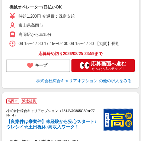
入
機械オペレーター/日払いOK
分
フ
時給1,200円 交通費：既定支給
平
富山県高岡市
高岡駅から車15分
08:15〜17:30 17:15〜02:30 08:15〜17:30 【期間】長期
応募締め切り2026/08/25 23:59まで
応募画面へ進む
キープ
かんたん3ステップ！
株式会社綜合キャリアオプション
の他の求人をみる
≪
高岡市
派遣社員
い
株式会社綜合キャリアオプション（1314VJ0805G30★77-
N-T4）
【良案件は寮案件】未経験から安心スタート♪
ウレシイ☆土日祝休♪高収入ワーク！
得
入