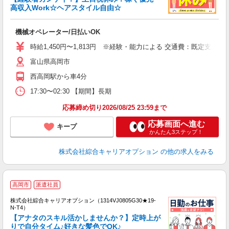
高収入Work☆ヘアスタイル自由☆
得
入
機械オペレーター/日払いOK
分
新
時給1,450円〜1,813円 ※経験・能力による 交通費：既定支給
日
富山県高岡市
制
西高岡駅から車4分
17:30〜02:30 【期間】長期
応募締め切り2026/08/25 23:59まで
応募画面へ進む
キープ
かんたん3ステップ！
株式会社綜合キャリアオプション
の他の求人をみる
≪
高岡市
派遣社員
い
株式会社綜合キャリアオプション（1314VJ0805G30★19-
N-T4）
【アナタのスキル活かしませんか？】定時上が
りで自分タイム♪好きな髪色でOK♪