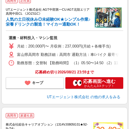
高岡市
正社員
UTエージェント株式会社 AGT中部第一CU AGT北陸エリア
高岡中田CL 《JOZS1C》
人気の土日祝休み◎未経験OK★シンプル作業♪
栄養ドリンクの製造！マイカー通勤OK！
る
運搬・材料投入・マシン監視
入
場
月給：200,000円〜 月収例：237,000円(月給＋各種手当)
タ
富山県高岡市 勤務詳細：高岡市 通勤方法：車/バイク 最寄り駅：
休
場
勤務形態：交替制 【勤務時間】 （1）05:50〜14:50 （2）11:5
通
り
応募締め切り2026/08/21 23:59まで
応募画面へ進む
キープ
かんたん3ステップ！
UTエージェント株式会社
の他の求人をみる
≪
高岡市
派遣社員
い
株式会社綜合キャリアオプション（1314VJ0805G31★92-
N-T4）