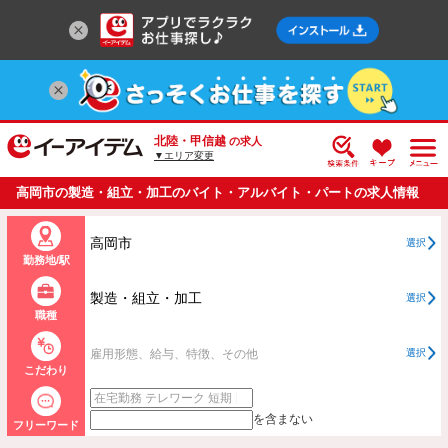
北陸・甲信越
の求人
▼エリア変更
高岡市の製造・組立・加工のバイト・アルバイト・パートの求人情報
一覧
高岡市
選択
勤務地/駅
製造・組立・加工
選択
職種
雇用形態、給与、特徴、その他
選択
こだわり
を含まない
フリーワード