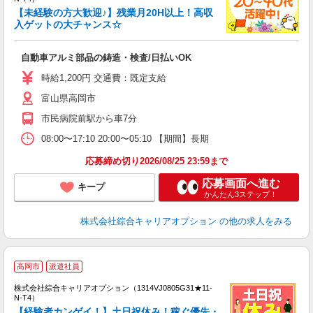
【未経験の方大歓迎♪】残業月20H以上！高収
入ゲットの大チャンス☆
得
入
自動車アルミ部品の鋳造・検査/日払いOK
分
フ
時給1,200円 交通費：既定支給
O
富山県高岡市
市民病院前駅から車7分
08:00〜17:10 20:00〜05:10 【期間】長期
応募締め切り2026/08/25 23:59まで
応募画面へ進む
キープ
かんたん3ステップ！
株式会社綜合キャリアオプション
の他の求人をみる
≪
高岡市
派遣社員
い
株式会社綜合キャリアオプション（1314VJ0805G31★11-
N-T4）
【経験者カンゲイ！】土日祝休み！稼ぐ優先・