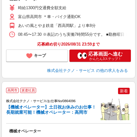
土
時給1300円交通費全額支給
富山県高岡市 ＊車・バイク通勤OK
あいの風とやま鉄道「西高岡駅」より車8分
08:45〜17:30 ※表記のうち実働7時間55分です。 ■勤務曜日
応募締め切り2026/08/31 23:59まで
応募画面へ進む
キープ
かんたん3ステップ！
株式会社テクノ・サービス
の他の求人をみる
高岡市
派遣社員
新着
株式会社テクノ・サービス/お仕事No/0864096
【機械オペレーター】土日祝お休みのお仕事！
し
長期就業可能！機械オペレーター：高岡市
り
機械オペレーター
履
週