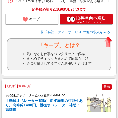
8:30〜17:30（休憩60分） ※但し、業務上必要がある場合
応募締め切り2026/08/31 23:59まで
応募画面へ進む
キープ
かんたん3ステップ！
株式会社テクノ・サービス
の他の求人をみる
「キープ」とは？
気になるお仕事をワンクリックで保存
まとめてチェック＆まとめて応募も可能
会員登録無しで今すぐご利用いただけます
高岡市
派遣社員
新着
株式会社テクノ・サービス/お仕事No/0909150
【機械オペレーター補助】直接雇用の可能性あ
り。高時給1400円。機械オペレーター補助：
す
高岡市
ー