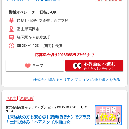
得
入
機械オペレーター/日払いOK
分
新
時給1,450円 交通費：既定支給
交
富山県高岡市
福岡駅から徒歩18分
08:30〜17:30 【期間】長期
応募締め切り2026/08/25 23:59まで
応募画面へ進む
キープ
かんたん3ステップ！
株式会社綜合キャリアオプション
の他の求人をみる
≪
高岡市
派遣社員
い
株式会社綜合キャリアオプション（1314VJ0805G31★12-
N-T4）
【未経験の方も安心◎】残業ほぼナシでプラ充
！土日祝休み！ヘアスタイル自由☆
得