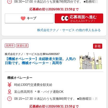
08:30〜17:00 ※表記のうち実働7時間25分です。 ■勤務曜日
応募締め切り2026/08/31 23:59まで
応募画面へ進む
キープ
かんたん3ステップ！
株式会社テクノ・サービス
の他の求人をみる
高岡市
派遣社員
新着
株式会社テクノ・サービス/お仕事No/0883587
【機械オペレーター】未経験者大歓迎。人気の
し
日勤です。機械オペレーター：高岡市
り
機械オペレーター
履
週
時給1300円交通費全額支給
富山県高岡市 ＊車・バイク通勤OK
08:15〜17:30 ※表記のうち実働8時間です。 ■勤務曜日：月
応募締め切り2026/08/31 23:59まで