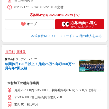
富山県高岡市
リ
問
8:20〜17:10 / 14:00〜22:50 ※交替
り
土
応募締め切り2026/08/30 23:59まで
応募画面へ進む
キープ
かんたん3ステップ！
株式会社ＭＯＤＥ （モード）
の他の求人をみる
＼
高岡市
正社員
休
株式会社ウッディーパーツ
年間休日120日以上！月給25万〜年収360万〜
賞与年2回支給！
定
木材加工の構内作業員
月給257000円〜355000円 初年度年収360万〜500万（賞与
〒933-0003 富山県高岡市能町750
能町駅 徒歩8分