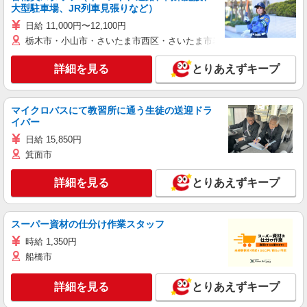
大型駐車場、JR列車見張りなど）
日給 11,000円〜12,100円
栃木市・小山市・さいたま市西区・さいたま市岩槻区・久喜市・蓮田
詳細を見る
とりあえずキープ
マイクロバスにて教習所に通う生徒の送迎ドラ
イバー
日給 15,850円
箕面市
詳細を見る
とりあえずキープ
スーパー資材の仕分け作業スタッフ
時給 1,350円
船橋市
詳細を見る
とりあえずキープ