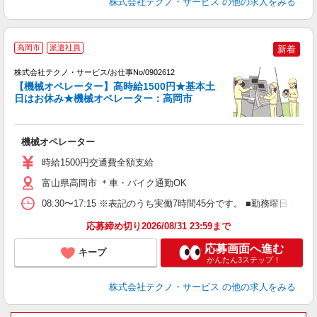
株式会社テクノ・サービス
の他の求人をみる
高岡市
派遣社員
新着
株式会社テクノ・サービス/お仕事No/0902612
【機械オペレーター】高時給1500円★基本土
日はお休み★機械オペレーター：高岡市
に
機械オペレーター
履
ラ
時給1500円交通費全額支給
富山県高岡市 ＊車・バイク通勤OK
08:30〜17:15 ※表記のうち実働7時間45分です。 ■勤務曜日
応募締め切り2026/08/31 23:59まで
応募画面へ進む
キープ
かんたん3ステップ！
株式会社テクノ・サービス
の他の求人をみる