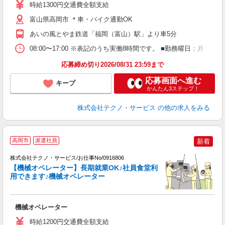
時給1300円交通費全額支給
通
富山県高岡市 ＊車・バイク通勤OK
あいの風とやま鉄道「福岡（富山）駅」より車5分
08:00〜17:00 ※表記のうち実働8時間です。 ■勤務曜日：月
応募締め切り2026/08/31 23:59まで
応募画面へ進む
キープ
かんたん3ステップ！
株式会社テクノ・サービス
の他の求人をみる
高岡市
派遣社員
新着
株式会社テクノ・サービス/お仕事No/0916806
【機械オペレーター】長期就業OK♪社員食堂利
い
用できます♪機械オペレーター
ひ
機械オペレーター
履
ラ
時給1200円交通費全額支給