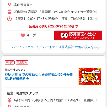
い
富山県高岡市
り
JR城端線 高岡駅 「高岡駅」から車10分 ★マイカー通勤OK（無
【日勤】 9:00〜17:45 休憩60分 ［実働］7時間45分 【就労期間
応募締め切り2027/06/20 23:59まで
応募画面へ進む
キープ
かんたん3ステップ！
パーソルファクトリーパートナーズ株式会社
の他の求人をみる
高岡市
職業紹介
株式会社ＭＯＤＥ
林駅／朝までの夜勤なし★高時給1400円★個
室1R寮費無料★
っ
組立・軽作業スタッフ
入
場
時給1400円〜 月収例25万円 / 残業10h / 深夜9h 一般物件
者