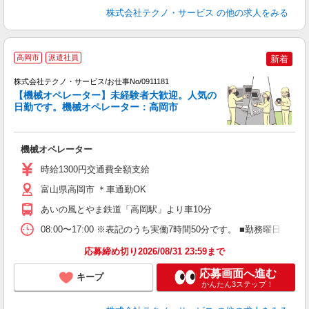
株式会社テクノ・サービス
の他の求人をみる
高岡市
派遣社員
新着
株式会社テクノ・サービス/お仕事No/0911181
【機械オペレーター】未経験者大歓迎。人気の
日勤です。機械オペレーター：高岡市
ル
仕
機械オペレーター
履
土
時給1300円交通費全額支給
富山県高岡市 ＊車通勤OK
あいの風とやま鉄道「高岡駅」より車10分
08:00〜17:00 ※表記のうち実働7時間50分です。 ■勤務曜日
応募締め切り2026/08/31 23:59まで
応募画面へ進む
キープ
かんたん3ステップ！