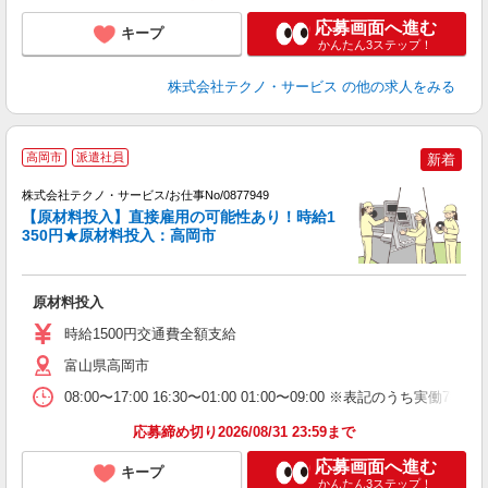
応募画面へ進む
キープ
かんたん3ステップ！
株式会社テクノ・サービス
の他の求人をみる
高岡市
派遣社員
新着
株式会社テクノ・サービス/お仕事No/0877949
【原材料投入】直接雇用の可能性あり！時給1
350円★原材料投入：高岡市
ス
ッ
原材料投入
履
高
時給1500円交通費全額支給
富山県高岡市
08:00〜17:00 16:30〜01:00 01:00〜09:00 ※表記
応募締め切り2026/08/31 23:59まで
応募画面へ進む
キープ
かんたん3ステップ！