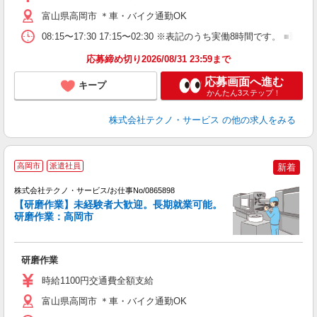
富山県高岡市 ＊車・バイク通勤OK
08:15〜17:30 17:15〜02:30 ※表記のうち実働8時間です
応募締め切り2026/08/31 23:59まで
応募画面へ進む
キープ
かんたん3ステップ！
株式会社テクノ・サービス
の他の求人をみる
製
高岡市
派遣社員
新着
株式会社テクノ・サービス/お仕事No/0865898
【研磨作業】未経験者大歓迎。長期就業可能。
ジ
研磨作業：高岡市
案
研磨作業
履
週
時給1100円交通費全額支給
通
富山県高岡市 ＊車・バイク通勤OK