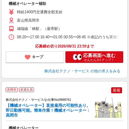
機械オペレーター補助
履
時給1400円交通費全額支給
富山県高岡市
城端線「林駅」（最寄駅）
08:20〜17:00 16:40〜01:05 00:55〜08:45 ※表記
応募締め切り2026/08/31 23:59まで
応募画面へ進む
キープ
かんたん3ステップ！
株式会社テクノ・サービス
の他の求人をみる
高岡市
派遣社員
新着
株式会社テクノ・サービス/お仕事No/0898761
【機械オペレーター】直接雇用の可能性あり。
即日勤務可能。簡単作業！機械オペレーター：
ン
高岡市
国
機械オペレーター
履