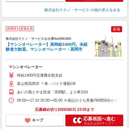
株式会社テクノ・サービス
の他の求人をみる
高岡市
派遣社員
新着
株式会社テクノ・サービス/お仕事No/0891900
【マシンオペレーター】高時給1400円。未経
験者大歓迎。マシンオペレーター：高岡市
あ
マシンオペレーター
履
高
時給1400円交通費全額支給
富山県高岡市 ＊車・バイク通勤OK
あいの風とやま鉄道「高岡駅」より車10分
08:00〜17:10 20:00〜05:00 ※表記のうち実働7時間50
応募締め切り2026/08/31 23:59まで
応募画面へ進む
キープ
かんたん3ステップ！