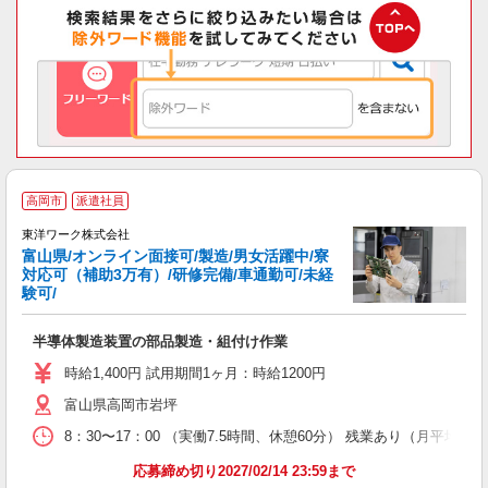
高岡市
派遣社員
東洋ワーク株式会社
富山県/オンライン面接可/製造/男女活躍中/寮
対応可（補助3万有）/研修完備/車通勤可/未経
そ
験可/
半導体製造装置の部品製造・組付け作業
時給1,400円 試用期間1ヶ月：時給1200円
富山県高岡市岩坪
8：30〜17：00 （実働7.5時間、休憩60分） 残業あり（月平均20
応募締め切り2027/02/14 23:59まで