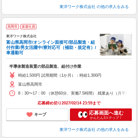
東洋ワーク株式会社
の他の求人をみる
高岡市
派遣社員
東洋ワーク株式会社
富山県高岡市/オンライン面接可/部品製造・組
せ
付作業/男女活躍中/寮対応可（補助・規定有）/
車通勤可
半導体製造装置の部品製造、組付け作業
時給1,500円 試用期間（1か月）：時給1,300円
富山県高岡市
8：30〜17：00 （休憩60分、実働7.5時間） 残業あり（月平均20
応募締め切り2027/02/14 23:59まで
応募画面へ進む
キープ
かんたん3ステップ！
東洋ワーク株式会社
の他の求人をみる