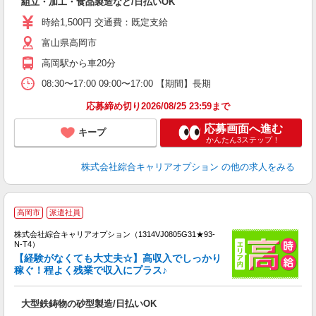
組立・加工・食品製造など/日払いOK
分
フ
時給1,500円 交通費：既定支給
色
富山県高岡市
与
高岡駅から車20分
08:30〜17:00 09:00〜17:00 【期間】長期
応募締め切り2026/08/25 23:59まで
応募画面へ進む
キープ
かんたん3ステップ！
株式会社綜合キャリアオプション
の他の求人をみる
≪
高岡市
派遣社員
い
株式会社綜合キャリアオプション（1314VJ0805G31★93-
N-T4）
【経験がなくても大丈夫☆】高収入でしっかり
稼ぐ！程よく残業で収入にプラス♪
得
入
大型鉄鋳物の砂型製造/日払いOK
分