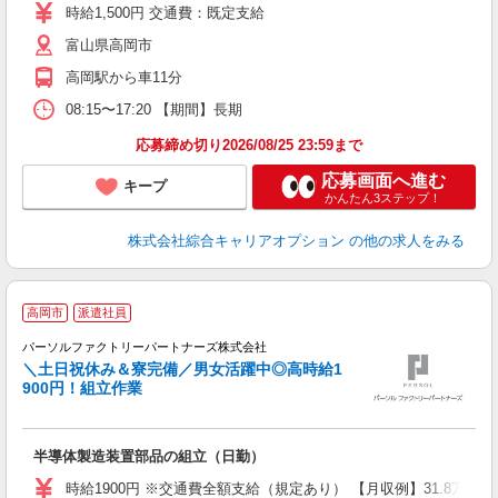
フ
時給1,500円 交通費：既定支給
（
富山県高岡市
高岡駅から車11分
08:15〜17:20 【期間】長期
応募締め切り2026/08/25 23:59まで
応募画面へ進む
キープ
かんたん3ステップ！
株式会社綜合キャリアオプション
の他の求人をみる
高岡市
派遣社員
す
パーソルファクトリーパートナーズ株式会社
＼土日祝休み＆寮完備／男女活躍中◎高時給1
900円！組立作業
こ
半導体製造装置部品の組立（日勤）
未
ー
時給1900円 ※交通費全額支給（規定あり） 【月収例】31.8万円（