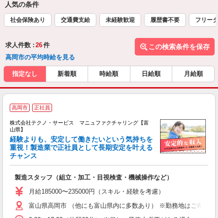
人気の条件
社会保険あり
交通費支給
未経験歓迎
履歴書不要
フリー
求人件数 :
26
件
この検索条件を保存
高岡市の平均時給を見る
指定なし
新着順
時給順
日給順
月給順
高岡市
正社員
株式会社テクノ・サービス マニュファクチャリング【富
山県】
経験よりも、安定して働きたいという気持ちを
重視！製造業で正社員として長期安定を叶える
チャンス
く
入
製造スタッフ（組立・加工・目視検査・機械操作など）
未
あ
月給185000〜235000円（スキル・経験を考慮）
遣
富山県高岡市 （他にも富山県内に多数あり） ※勤務地はご希望を