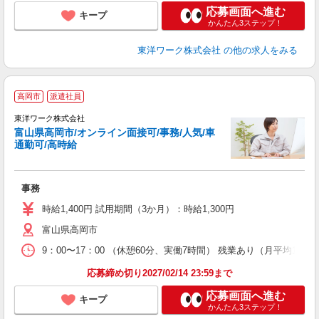
応募画面へ進む
キープ
かんたん3ステップ！
東洋ワーク株式会社
の他の求人をみる
高岡市
派遣社員
東洋ワーク株式会社
富山県高岡市/オンライン面接可/事務/人気/車
通勤可/高時給
お
事務
時給1,400円 試用期間（3か月）：時給1,300円
富山県高岡市
9：00〜17：00 （休憩60分、実働7時間） 残業あり（月平均10時
応募締め切り2027/02/14 23:59まで
応募画面へ進む
キープ
かんたん3ステップ！