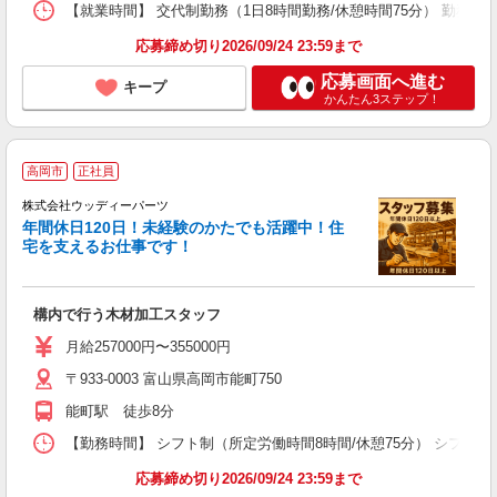
【就業時間】 交代制勤務（1日8時間勤務/休憩時間75分） 勤務パタ
応募締め切り2026/09/24 23:59まで
応募画面へ進む
キープ
かんたん3ステップ！
高岡市
正社員
ト
株式会社ウッディーパーツ
年間休日120日！未経験のかたでも活躍中！住
築
宅を支えるお仕事です！
入
格
間
構内で行う木材加工スタッフ
交
月給257000円〜355000円
〒933-0003 富山県高岡市能町750
能町駅 徒歩8分
【勤務時間】 シフト制（所定労働時間8時間/休憩75分） シフト例 ・
応募締め切り2026/09/24 23:59まで