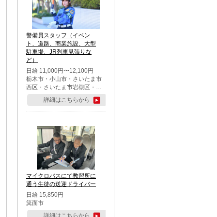
警備員スタッフ（イベン
ト、道路、商業施設、大型
駐車場、JR列車見張りな
ど）
日給 11,000円〜12,100円
栃木市・小山市・さいたま市
西区・さいたま市岩槻区・久
喜市・蓮田市
詳細はこちらから
マイクロバスにて教習所に
通う生徒の送迎ドライバー
日給 15,850円
箕面市
詳細はこちらから