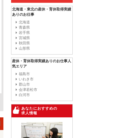
北海道・東北の産休・育休取得実績
ありのお仕事
北海道
青森県
岩手県
宮城県
秋田県
山形県
産休・育休取得実績ありのお仕事人
気エリア
福島市
いわき市
郡山市
会津若松市
白河市
あなたにおすすめの
求人情報