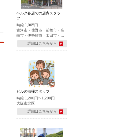
ベルク各店での店内スタッ
フ
時給 1,065円
古河市・佐野市・前橋市・高
崎市・伊勢崎市・太田市・館
林市・藤岡市・大泉町・さい
詳細はこちらから
たま市北区・川越市・熊谷
市・行田市・秩父市・所沢
市・飯能市・東松山市・坂戸
市・鶴ケ島市・千葉市中央
区・市川市・松戸市・習志野
市・柏市・流山市・八千代
市・足立区・江戸川区・八王
子市・町田市
ビルの清掃スタッフ
時給 1,200円〜1,200円
大阪市北区
詳細はこちらから