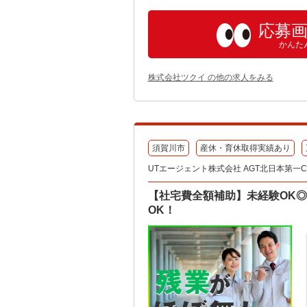
応募
かんた
株式会社ツクイ の他の求人をみる
須賀川市
産休・育休取得実績あり
UTエージェント株式会社 AGT北日本第一CU
【社宅費全額補助】未経験OK
OK！