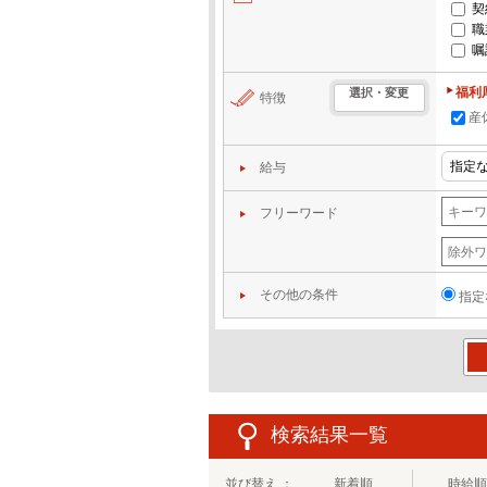
契
職
嘱
福利
選択・変更
特徴
産
給与
フリーワード
その他の条件
指定
この
検索結果一覧
並び替え ：
新着順
時給順