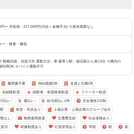
00円〜 月収例：227,000円(月給＋各種手当) ※基本残業なし
ター・検査・梱包
 勤務詳細：須賀川市 通勤方法：車 最寄り駅：鏡石駅から車13分 ※構内の
利用OK ※バイク通勤不可
履歴書不要
Web面接OK
友達と応募OK
未経験歓迎
経験者・有資格者歓迎
フリーター歓迎
日払い
週払い
給与前払いOK
完全週休2日制
煙
食堂・売店あり
上場企業・上場企業のグループ会社
転勤なし
無期雇用派遣
交通費支給
社会保険あり
服貸与
研修制度あり
社員登用あり
早朝
朝
昼