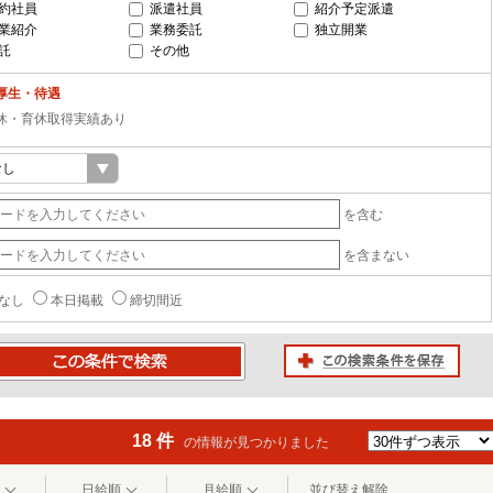
約社員
派遣社員
紹介予定派遣
業紹介
業務委託
独立開業
託
その他
厚生・待遇
休・育休取得実績あり
を含む
を含まない
なし
本日掲載
締切間近
この検索条件を保存
条件で検索
18 件
の情報が見つかりました
日給順
月給順
並び替え解除