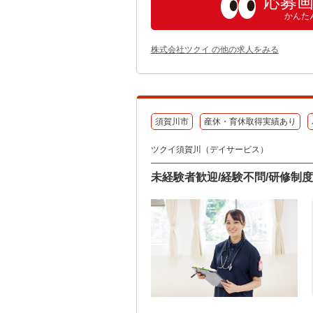
応募
かんた
株式会社ツクイ の他の求人をみる
須賀川市
産休・育休取得実績あり
ツクイ須賀川（デイサービス）
未経験者歓迎/経験不問/研修制