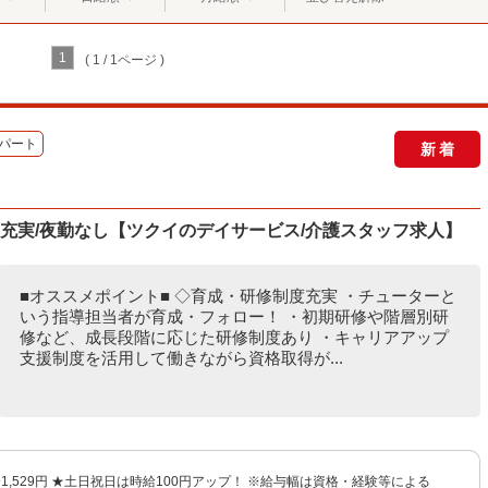
1
( 1 / 1ページ )
パート
新着
度充実/夜勤なし【ツクイのデイサービス/介護スタッフ求人】
■オススメポイント■ ◇育成・研修制度充実 ・チューターと
いう指導担当者が育成・フォロー！ ・初期研修や階層別研
修など、成長段階に応じた研修制度あり ・キャリアアップ
支援制度を活用して働きながら資格取得が...
円〜1,529円 ★土日祝日は時給100円アップ！ ※給与幅は資格・経験等による