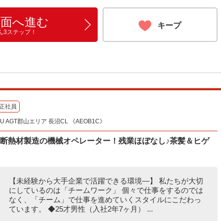
画面へ進む
キープ
ん3ステップ！
正社員
 AGT郡山エリア 長沼CL 《AEOB1C》
◎断熱材製造の機械オペレーター！残業ほぼなし♪茶髪＆ヒゲ
【未経験から大手企業で活躍できる環境―】 私たちが大切
にしているのは「チームワーク」 個々で仕事をするのでは
なく、「チーム」で仕事を進めていくスタイルにこだわっ
ています。 ◆25才男性（入社2年7ヶ月） ...