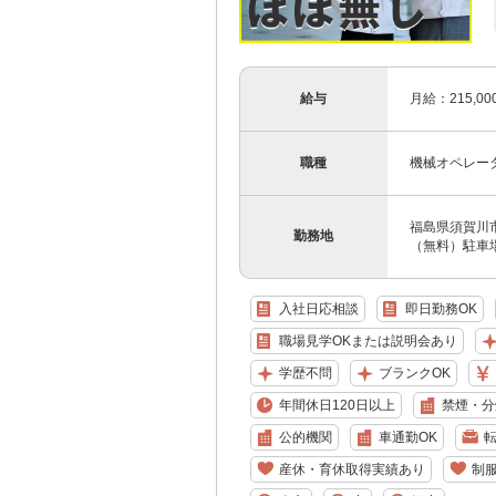
給与
月給：215,0
職種
機械オペレー
福島県須賀川市
勤務地
（無料）駐車場
入社日応相談
即日勤務OK
職場見学OKまたは説明会あり
学歴不問
ブランクOK
年間休日120日以上
禁煙・分
公的機関
車通勤OK
産休・育休取得実績あり
制