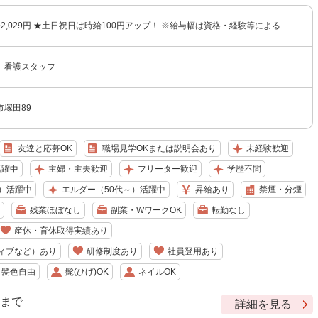
円〜2,029円 ★土日祝日は時給100円アップ！ ※給与幅は資格・経験等による
 看護スタッフ
塚田89
友達と応募OK
職場見学OKまたは説明会あり
未経験歓迎
活躍中
主婦・主夫歓迎
フリーター歓迎
学歴不問
）活躍中
エルダー（50代～）活躍中
昇給あり
禁煙・分煙
残業ほぼなし
副業・WワークOK
転勤なし
産休・育休取得実績あり
ィブなど）あり
研修制度あり
社員登用あり
・髪色自由
髭(ひげ)OK
ネイルOK
9 まで
詳細を見る