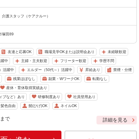
 介護スタッフ（ケアクルー）
塚田89
友達と応募OK
職場見学OKまたは説明会あり
未経験歓迎
活躍中
主婦・主夫歓迎
フリーター歓迎
学歴不問
）活躍中
エルダー（50代～）活躍中
昇給あり
禁煙・分煙
残業ほぼなし
副業・WワークOK
転勤なし
産休・育休取得実績あり
ィブなど）あり
研修制度あり
社員登用あり
・髪色自由
髭(ひげ)OK
ネイルOK
9 まで
詳細を見る