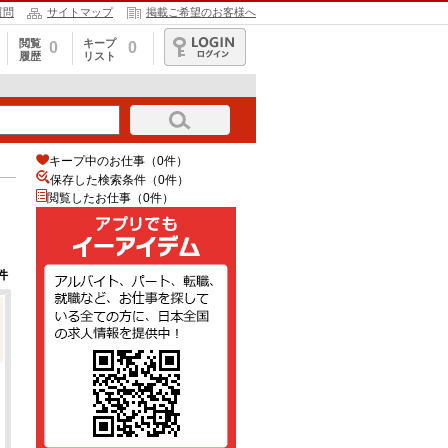
質問
サイトマップ
掲載ご希望のお客様へ
閲覧
キープ
0
0
履歴
リスト
ログイン
キープ中のお仕事（0件）
保存した検索条件（
0
件）
閲覧したお仕事（0件）
件