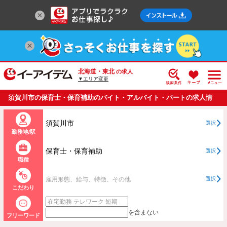
北海道・東北
の求人
▼エリア変更
須賀川市の保育士・保育補助のバイト・アルバイト・パートの求人情
報一覧
須賀川市
選択
勤務地/駅
保育士・保育補助
選択
職種
雇用形態、給与、特徴、その他
選択
こだわり
を含まない
フリーワード