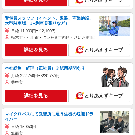
警備員スタッフ（イベント、道路、商業施設、
大型駐車場、JR列車見張りなど）
日給 11,000円〜12,100円
栃木市・小山市・さいたま市西区・さいたま市岩槻区・久喜市・蓮田
詳細を見る
とりあえずキープ
本社総務・経理（正社員）※試用期間あり
月給 222,750円〜230,750円
豊中市
詳細を見る
とりあえずキープ
マイクロバスにて教習所に通う生徒の送迎ドラ
イバー
日給 15,850円
箕面市