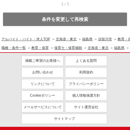
1／1
条件を変更して再検索
アルバイト・バイト・求人TOP
北海道・東北
福島県
須賀川市
教育・
職種・条件一覧
教育・保育
保育士・保育補助
北海道・東北
福島県
掲載ご希望のお客様へ
よくある質問
お問い合わせ
利用規約
リンクについて
プライバシーポリシー
Cookieポリシー
個人情報保護方針
メールサービスについて
サイト運営会社
サイトマップ