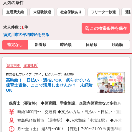
人気の条件
交通費支給
未経験歓迎
社会保険あり
フリーター歓迎
週
求人件数 :
1
件
この検索条件を保存
須賀川市の平均時給を見る
指定なし
新着順
時給順
日給順
月給順
須賀川市
派遣社員
株式会社ブレイブ（マイナビグループ）/MD09
高時給！ 日払い・週払いOK 眠らせている
保育士資格、ここで活用しませんか？ 未経験
OK
■
N
保育士（要資格） ◆保育園、学童施設、企業内保育室など多数あり
フ
シ
時給1400円〜＋交通費 ◆支払い方法：日払い ＊日払い・週払い
福島県須賀川市 【最寄駅】 ◆JR水郡線「小塩江駅」 ◆JR水郡
月〜金（土） 週3日〜OK！ 【日勤】7:30〜21:00 ※実働8時間