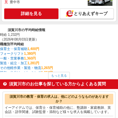
豊中市
詳細を見る
とりあえずキープ
須賀川市の平均時給情報
時給 1,232円
（2026年08月03日更新）
職種別平均時給
保育士・保育補助
1,400円
フォークリフト
1,380円
一般・営業事務
1,360円
製造・組立・加工
1,281円
その他軽作業・製造・物流
1,265円
梱包・仕分け・ピッキング
1,224円
もっと見る
介護職・ヘルパー
1,217円
量販店・大型SC・百貨店
1,200円
須賀川市のお仕事を探している方からよくある質問
家電・携帯販売
1,200円
看護師・保健師・看護助手・助産師
1,165円
須賀川市の他の職種の平均時給を見る
須賀川市の教育・保育の求人は、他にどのようなものがあります
か？
イーアイデムでは、保育士・保育補助の他に、塾講師・家庭教師、英
会話・語学関連、試験監督・添削など様々な求人を掲載しています。