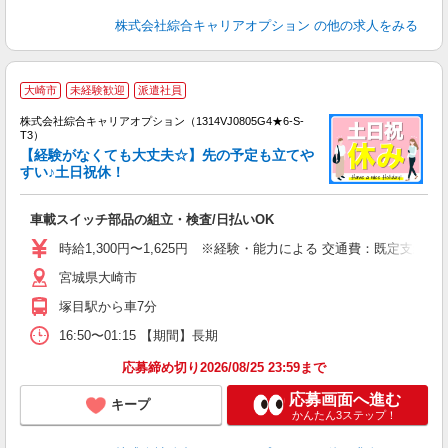
株式会社綜合キャリアオプション
の他の求人をみる
大崎市
未経験歓迎
派遣社員
株式会社綜合キャリアオプション（1314VJ0805G4★6-S-
T3）
【経験がなくても大丈夫☆】先の予定も立てや
すい♪土日祝休！
た
入
車載スイッチ部品の組立・検査/日払いOK
分
土
時給1,300円〜1,625円 ※経験・能力による 交通費：既定支給
深
宮城県大崎市
塚目駅から車7分
16:50〜01:15 【期間】長期
応募締め切り2026/08/25 23:59まで
応募画面へ進む
キープ
かんたん3ステップ！