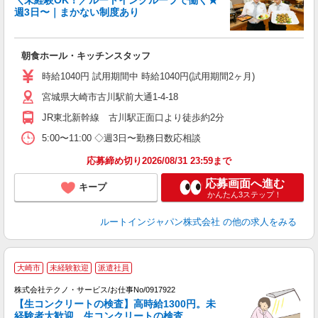
＼未経験OK！／ルートイングループで働く★
週3日〜｜まかない制度あり
履
迎
躍
朝食ホール・キッチンスタッフ
早
交
時給1040円 試用期間中 時給1040円(試用期間2ヶ月)
社
宮城県大崎市古川駅前大通1-4-18
JR東北新幹線 古川駅正面口より徒歩約2分
5:00〜11:00 ◇週3日〜勤務日数応相談
応募締め切り2026/08/31 23:59まで
応募画面へ進む
キープ
かんたん3ステップ！
ルートインジャパン株式会社
の他の求人をみる
大崎市
未経験歓迎
派遣社員
株式会社テクノ・サービス/お仕事No/0917922
【生コンクリートの検査】高時給1300円。未
ロ
経験者大歓迎。生コンクリートの検査