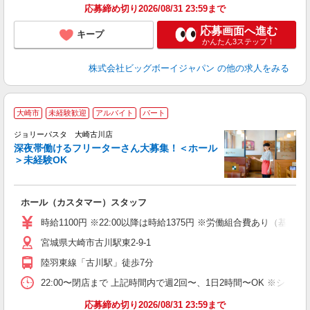
応募締め切り2026/08/31 23:59まで
応募画面へ進む
キープ
かんたん3ステップ！
株式会社ビッグボーイジャパン
の他の求人をみる
大崎市
未経験歓迎
アルバイト
パート
ジョリーパスタ 大崎古川店
深夜帯働けるフリーターさん大募集！＜ホール
＞未経験OK
ま
ホール（カスタマー）スタッフ
未
内
時給1100円 ※22:00以降は時給1375円 ※労働組合費あり（基本
宮城県大崎市古川駅東2-9-1
陸羽東線「古川駅」徒歩7分
22:00〜閉店まで 上記時間内で週2回〜、1日2時間〜OK ※シフ
応募締め切り2026/08/31 23:59まで