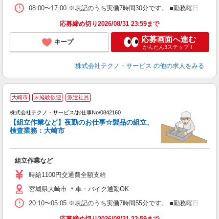
08:00〜17:00 ※表記のうち実働7時間30分です。 ■勤務曜日
応募締め切り2026/08/31 23:59まで
応募画面へ進む
キープ
かんたん3ステップ！
株式会社テクノ・サービス
の他の求人をみる
大崎市
未経験歓迎
派遣社員
の
株式会社テクノ・サービス/お仕事No/0842160
【組立作業など】夜勤のお仕事☆製品の組立、
検査業務：大崎市
就
組立作業など
履
食
時給1100円交通費全額支給
宮城県大崎市 ＊車・バイク通勤OK
20:10〜05:05 ※表記のうち実働7時間55分です。 ■勤務曜
応募締め切り2026/08/31 23:59まで