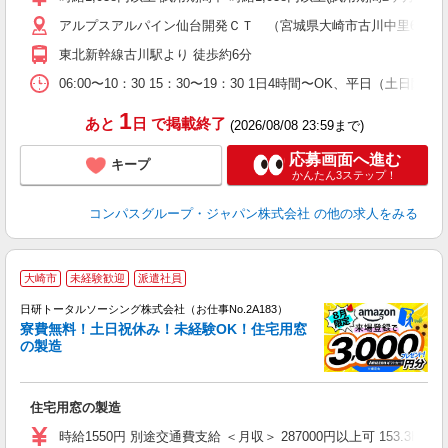
～
アルプスアルパイン仙台開発ＣＴ （宮城県大崎市古川中里6-3-36
用
務
東北新幹線古川駅より 徒歩約6分
早
い
06:00〜10：30 15：30〜19：30 1日4時間〜OK、平日（土日
1
あと
日
で掲載終了
(2026/08/08 23:59まで)
応募画面へ進む
キープ
かんたん3ステップ！
コンパスグループ・ジャパン株式会社
の他の求人をみる
◎
大崎市
未経験歓迎
派遣社員
n
日研トータルソーシング株式会社（お仕事No.2A183）
ー
寮費無料！土日祝休み！未経験OK！住宅用窓
z
の製造
談
W
住宅用窓の製造
ク
業
時給1550円 別途交通費支給 ＜月収＞ 287000円以上可 153.3H＋残業