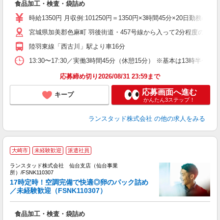
食品加工・検査・袋詰め
未
内
時給1350円 月収例:101250円＝1350円×3時間45分×20日
宮城県加美郡色麻町 羽後街道・457号線から入って2分程度のと
陸羽東線「西古川」駅より車16分
13:30〜17:30／実働3時間45分（休憩15分） ※基本は13
応募締め切り2026/08/31 23:59まで
応募画面へ進む
キープ
かんたん3ステップ！
ランスタッド株式会社
の他の求人をみる
大崎市
未経験歓迎
派遣社員
ランスタッド株式会社 仙台支店（仙台事業
所）/FSNK110307
17時定時！空調完備で快適◎卵のパック詰め
＞
／未経験歓迎（FSNK110307）
食品加工・検査・袋詰め