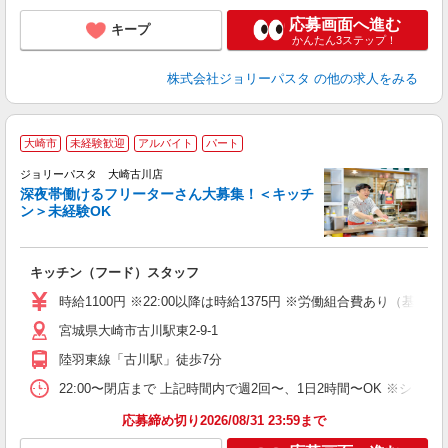
応募画面へ進む
キープ
かんたん3ステップ！
株式会社ジョリーパスタ
の他の求人をみる
大崎市
未経験歓迎
アルバイト
パート
ジョリーパスタ 大崎古川店
深夜帯働けるフリーターさん大募集！＜キッチ
ン＞未経験OK
ピ
キッチン（フード）スタッフ
未
内
時給1100円 ※22:00以降は時給1375円 ※労働組合費あり（基本
宮城県大崎市古川駅東2-9-1
陸羽東線「古川駅」徒歩7分
22:00〜閉店まで 上記時間内で週2回〜、1日2時間〜OK ※シフ
応募締め切り2026/08/31 23:59まで