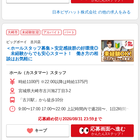
かんたん3ステップ！
日本ピザハット株式会社
の他の求人をみる
大崎市
未経験歓迎
アルバイト
パート
ビッグボーイ 古川店
＜ホールスタッフ募集＞安定感抜群の好環境◎
未経験からでも安心スタート！ 働き方の相
談はお気軽に
イ
ホール（カスタマー）スタッフ
未
内
時給1100円 ※22:00以降は時給1375円
宮城県大崎市古川旭2丁目3-2
「古川駅」から徒歩10分
9:00〜17:00 17:00〜22:00 上記時間内で週2回〜、1日2時
応募締め切り2026/08/31 23:59まで
応募画面へ進む
キープ
かんたん3ステップ！