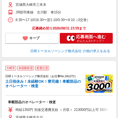
貸
宮城県大崎市三本木
JR陸羽東線 古川駅 車15分
8:30〜17:10/16:30〜翌1:10/0:30〜9:10（3交替）
応募締め切り2026/08/31 23:59まで
応募画面へ進む
キープ
かんたん3ステップ！
日研トータルソーシング株式会社
の他の求人をみる
◎
大崎市
未経験歓迎
派遣社員
n
日研トータルソーシング株式会社（お仕事No.2A1272）
ー
土日祝休み！未経験OK！寮完備！車載部品の
z
オペレーター・検査
談
W
車載部品のオペレーター・検査
ク
業
時給1350円 別途交通費支給 ＜月収＞ 213000円以上可 150H＋深夜3
貸
宮城県大崎市古川