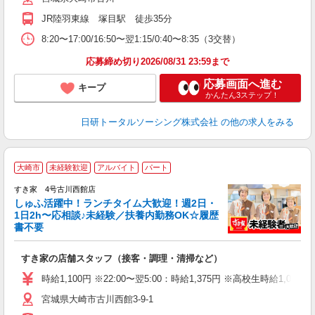
JR陸羽東線 塚目駅 徒歩35分
8:20〜17:00/16:50〜翌1:15/0:40〜8:35（3交替）
応募締め切り2026/08/31 23:59まで
応募画面へ進む
キープ
かんたん3ステップ！
日研トータルソーシング株式会社
の他の求人をみる
≪
大崎市
未経験歓迎
アルバイト
パート
すき家 4号古川西館店
しゅふ活躍中！ランチタイム大歓迎！週2日・
安
1日2h〜応相談♪未経験／扶養内勤務OK☆履歴
書不要
の
すき家の店舗スタッフ（接客・調理・清掃など）
履
タ
時給1,100円 ※22:00〜翌5:00：時給1,375円 ※高校生時給1,038
（
宮城県大崎市古川西館3-9-1
夜
事