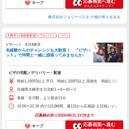
応募画面へ進む
キープ
かんたん3ステップ！
株式会社ジョリーパスタ
の他の求人をみる
大崎市
未経験歓迎
アルバイト
パート
ピザハット 古川北町店
未経験からのチャレンジも大歓迎！ 『ピザハ
ット』で仲間と一緒に頑張ってみませんか♪
続
ピザの宅配／デリバリー・配達
未
ア
時給1,100円以上 平日 時給1,100円以上 高校生 時給1,100円以
～
宮城県大崎市古川北町1ー9ー41ー3
交
各線「古川駅」より徒歩11分
10:00〜22:30 内で1日2時間、週1日から応相談 土日祝いずれか必
応募締め切り2026/08/31 23:59まで
応募画面へ進む
キープ