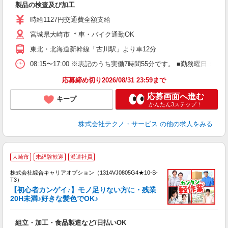
製品の検査及び加工
履
車
時給1127円交通費全額支給
宮城県大崎市 ＊車・バイク通勤OK
東北・北海道新幹線「古川駅」より車12分
08:15〜17:00 ※表記のうち実働7時間55分です。 ■勤務曜日
応募締め切り2026/08/31 23:59まで
応募画面へ進む
キープ
かんたん3ステップ！
株式会社テクノ・サービス
の他の求人をみる
大崎市
未経験歓迎
派遣社員
株式会社綜合キャリアオプション（1314VJ0805G4★10-S-
T3）
【初心者カンゲイ♪】モノ足りない方に・残業
20H未満♪好きな髪色でOK♪
た
入
組立・加工・食品製造など/日払いOK
分