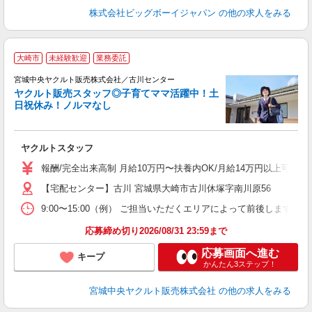
株式会社ビッグボーイジャパン
の他の求人をみる
＼
大崎市
未経験歓迎
業務委託
中
宮城中央ヤクルト販売株式会社／古川センター
ヤクルト販売スタッフ◎子育てママ活躍中！土
日祝休み！ノルマなし
て
ヤクルトスタッフ
未
バ
報酬/完全出来高制 月給10万円〜扶養内OK/月給14万円以上可 
【宅配センター】古川 宮城県大崎市古川休塚字南川原56
9:00〜15:00（例） ご担当いただくエリアによって前後します
応募締め切り2026/08/31 23:59まで
応募画面へ進む
キープ
かんたん3ステップ！
宮城中央ヤクルト販売株式会社
の他の求人をみる