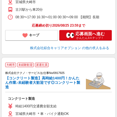
宮城県大崎市
古川駅から車20分
08:30〜17:00 16:30〜01:00 00:30〜09:00 【期間】長期
応募締め切り2026/08/25 23:59まで
応募画面へ進む
キープ
かんたん3ステップ！
株式会社綜合キャリアオプション
の他の求人をみる
大崎市
未経験歓迎
派遣社員
株式会社テクノ・サービス/お仕事No/0917925
【コンクリート製造】高時給1400円！かんた
程
ん作業♪未経験者大歓迎です◎コンクリート製
造
の
コンクリート製造
履
高
時給1400円交通費全額支給
宮城県大崎市 ＊車・バイク通勤OK