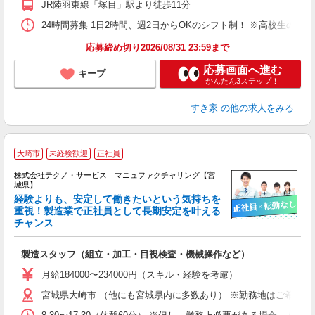
JR陸羽東線「塚目」駅より徒歩11分
24時間募集 1日2時間、週2日からOKのシフト制！ ※高校生のシ
応募締め切り2026/08/31 23:59まで
応募画面へ進む
キープ
かんたん3ステップ！
すき家
の他の求人をみる
大崎市
未経験歓迎
正社員
株式会社テクノ・サービス マニュファクチャリング【宮
城県】
経験よりも、安定して働きたいという気持ちを
重視！製造業で正社員として長期安定を叶える
チャンス
く
入
製造スタッフ（組立・加工・目視検査・機械操作など）
未
あ
月給184000〜234000円（スキル・経験を考慮）
遣
宮城県大崎市 （他にも宮城県内に多数あり） ※勤務地はご希望を