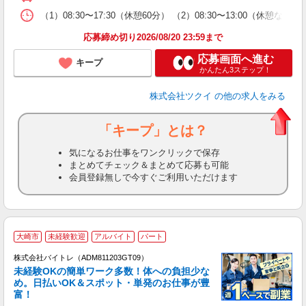
な
（1）08:30〜17:30（休憩60分） （2）08:30〜13:00
髪
応募締め切り2026/08/20 23:59まで
応募画面へ進む
キープ
かんたん3ステップ！
株式会社ツクイ
の他の求人をみる
「キープ」とは？
気になるお仕事をワンクリックで保存
まとめてチェック＆まとめて応募も可能
会員登録無しで今すぐご利用いただけます
大崎市
未経験歓迎
アルバイト
パート
株式会社バイトレ（ADM811203GT09）
未経験OKの簡単ワーク多数！体への負担少な
め。日払いOK＆スポット・単発のお仕事が豊
富！
ス