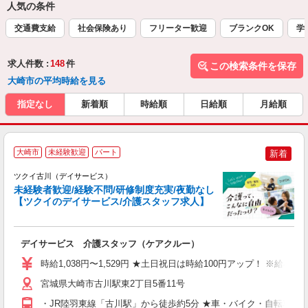
人気の条件
交通費支給
社会保険あり
フリーター歓迎
ブランクOK
学
求人件数 :
148
件
この検索条件を保存
大崎市の平均時給を見る
指定なし
新着順
時給順
日給順
月給順
大崎市
未経験歓迎
パート
新着
ツクイ古川（デイサービス）
未経験者歓迎/経験不問/研修制度充実/夜勤なし
【ツクイのデイサービス/介護スタッフ求人】
各
デイサービス 介護スタッフ（ケアクルー）
入
り
時給1,038円〜1,529円 ★土日祝日は時給100円アップ！ ※給
リ
ー
宮城県大崎市古川駅東2丁目5番11号
O
・JR陸羽東線「古川駅」から徒歩約5分 ★車・バイク・自転車通