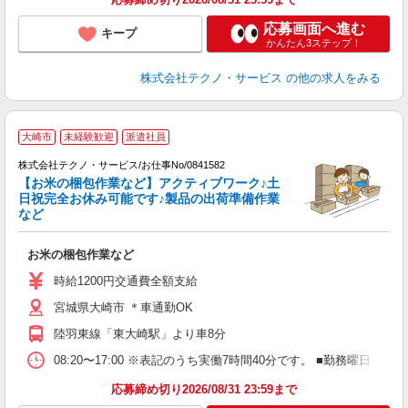
応募画面へ進む
キープ
かんたん3ステップ！
株式会社テクノ・サービス
の他の求人をみる
大崎市
未経験歓迎
派遣社員
紹
株式会社テクノ・サービス/お仕事No/0841582
【お米の梱包作業など】アクティブワーク♪土
日祝完全お休み可能です♪製品の出荷準備作業
など
す
お米の梱包作業など
履
週
時給1200円交通費全額支給
宮城県大崎市 ＊車通勤OK
陸羽東線「東大崎駅」より車8分
08:20〜17:00 ※表記のうち実働7時間40分です。 ■勤務曜日
応募締め切り2026/08/31 23:59まで