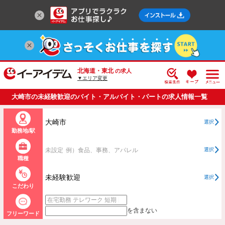
北海道・東北
の求人
▼エリア変更
大崎市の未経験歓迎のバイト・アルバイト・パートの求人情報一覧
大崎市
選択
勤務地/駅
未設定
例）食品、事務、アパレル
選択
職種
未経験歓迎
選択
こだわり
を含まない
フリーワード