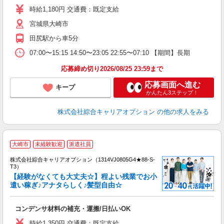
0
時給1,180円 交通費：既定支給
満
宮城県大崎市
田尻駅から車5分
07:00〜15:15 14:50〜23:05 22:55〜07:10 【期間】長期
応募締め切り2026/08/25 23:59まで
応募画面へ進む
キープ
かんたん3ステップ！
株式会社綜合キャリアオプション
の他の求人をみる
大崎市
未経験歓迎
派遣社員
株式会社綜合キャリアオプション（1314VJ0805G4★88-S-
T3）
【経験がなくても大丈夫☆】程よい残業でお小
遣い稼ぎ♪アナタらしく♪髪型自由☆
た
入
コンデンサ材料の補充・運搬/日払いOK
分
0
時給1,350円 交通費：既定支給