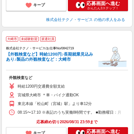
応募画面へ進む
キープ
かんたん3ステップ！
株式会社テクノ・サービス
の他の求人をみる
大崎市
未経験歓迎
派遣社員
ま
株式会社テクノ・サービス/お仕事No/0842719
【外観検査など】時給1200円♪長期就業見込み
あり♪製品の外観検査など：大崎市
安
外観検査など
履
高
時給1200円交通費全額支給
宮城県大崎市 ＊車・バイク通勤OK
東北本線「松山町（宮城）駅」より車12分
08:15〜17:10 ※表記のうち実働8時間です。 ■勤務曜日：月
応募締め切り2026/08/31 23:59まで
応募画面へ進む
キープ