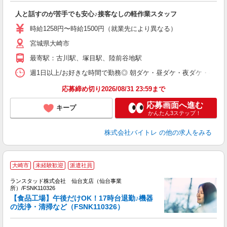
ロ
人と話すのが苦手でも安心♪接客なしの軽作業スタッフ
即
活
時給1258円〜時給1500円（就業先により異なる）
（
宮城県大崎市
短
K
最寄駅：古川駅、塚目駅、陸前谷地駅
日
髪
週1日以上/お好きな時間で勤務◎ 朝ダケ・昼ダケ・夜ダケ・夜勤など、 ご自
応募締め切り2026/08/31 23:59まで
応募画面へ進む
キープ
かんたん3ステップ！
株式会社バイトレ
の他の求人をみる
大崎市
未経験歓迎
派遣社員
ランスタッド株式会社 仙台支店（仙台事業
所）/FSNK110326
【食品工場】午後だけOK！17時台退勤♪機器
の洗浄・清掃など（FSNK110326）
●