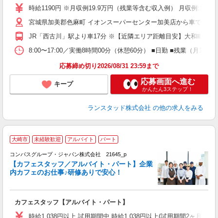
時給1190円 ※月収例19.9万円（残業等含む収入例） 月収例:19
宮城県加美郡色麻町 イオンスーパーセンター加美店から車で10分
JR「西古川」駅より車17分 ※【近隣エリア距離目安】大和町役場
8:00〜17:00／実働8時間00分（休憩60分） ■日勤 ■残業（
応募締め切り2026/08/31 23:59まで
応募画面へ進む
キープ
かんたん3ステップ！
ランスタッド株式会社
の他の求人をみる
大崎市
未経験歓迎
アルバイト
パート
コンパスグループ・ジャパン株式会社 21645_p
く
【カフェスタッフ／アルバイト・パート】企業
内カフェのお仕事♪研修ありで安心！
大
カフェスタッフ【アルバイト・パート】
入
歓
時給1,038円以上 試用期間中 時給1,038円以上(試用期間2ヶ月