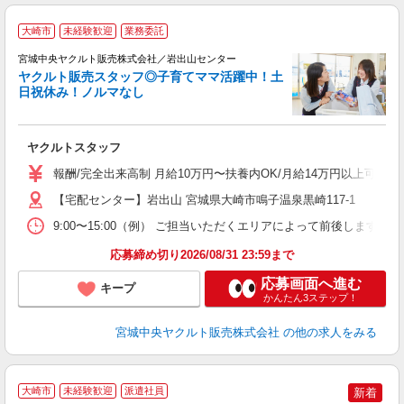
＼
大崎市
未経験歓迎
業務委託
中
宮城中央ヤクルト販売株式会社／岩出山センター
ヤクルト販売スタッフ◎子育てママ活躍中！土
日祝休み！ノルマなし
て
ヤクルトスタッフ
未
バ
報酬/完全出来高制 月給10万円〜扶養内OK/月給14万円以上可 
【宅配センター】岩出山 宮城県大崎市鳴子温泉黒崎117-1
9:00〜15:00（例） ご担当いただくエリアによって前後します
応募締め切り2026/08/31 23:59まで
応募画面へ進む
キープ
かんたん3ステップ！
宮城中央ヤクルト販売株式会社
の他の求人をみる
大崎市
未経験歓迎
派遣社員
新着