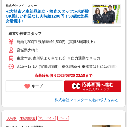
株式会社マイ・スター
≪大崎市／車部品組立・検査スタッフ≫未経験
心
OK難しい作業なし★時給1200円！50歳位迄男
女活躍中♪
組立や検査スタッフ
時給1,200円 残業時給1,500円（実働8時間以上）
宮城県大崎市
東北本線/古川駅より車で15分 ※自力通勤できる方
8:15〜17:10（実働8時間） ※休憩55分 ※残業は月に15時間程度
応募締め切り2026/08/20 23:59まで
応募画面へ進む
キープ
かんたん3ステップ！
株式会社マイスター
の他の求人をみる
大崎市
未経験歓迎
アルバイト
パート