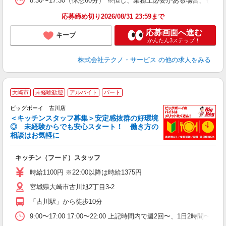
8:30〜17:30（休憩60分） ※但し、業務上必要がある場合
応募締め切り2026/08/31 23:59まで
応募画面へ進む
キープ
かんたん3ステップ！
株式会社テクノ・サービス
の他の求人をみる
大崎市
未経験歓迎
アルバイト
パート
ビッグボーイ 古川店
＜キッチンスタッフ募集＞安定感抜群の好環境
◎ 未経験からでも安心スタート！ 働き方の
相談はお気軽に
イ
キッチン（フード）スタッフ
未
内
時給1100円 ※22:00以降は時給1375円
宮城県大崎市古川旭2丁目3-2
「古川駅」から徒歩10分
9:00〜17:00 17:00〜22:00 上記時間内で週2回〜、1日2時