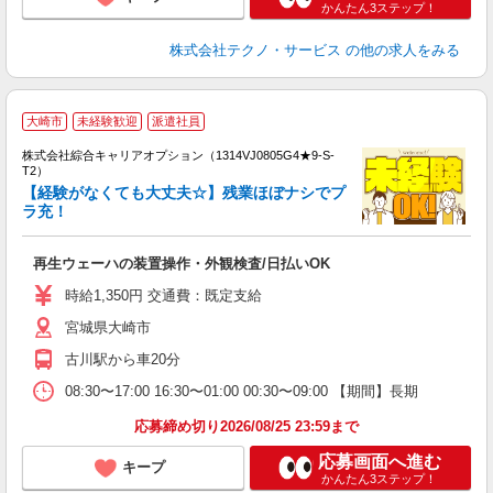
かんたん3ステップ！
株式会社テクノ・サービス
の他の求人をみる
≪
大崎市
未経験歓迎
派遣社員
い
株式会社綜合キャリアオプション（1314VJ0805G4★9-S-
T2）
【経験がなくても大丈夫☆】残業ほぼナシでプ
ラ充！
得
入
再生ウェーハの装置操作・外観検査/日払いOK
分
フ
時給1,350円 交通費：既定支給
宮城県大崎市
古川駅から車20分
08:30〜17:00 16:30〜01:00 00:30〜09:00 【期間】長期
応募締め切り2026/08/25 23:59まで
応募画面へ進む
キープ
かんたん3ステップ！