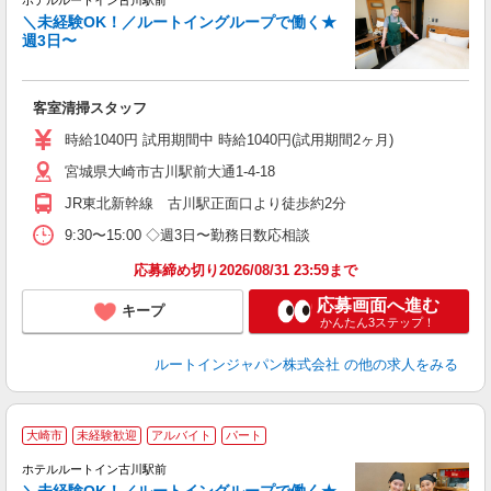
ホテルルートイン古川駅前
＼未経験OK！／ルートイングループで働く★
週3日〜
履
迎
躍
客室清掃スタッフ
カ
あ
時給1040円 試用期間中 時給1040円(試用期間2ヶ月)
宮城県大崎市古川駅前大通1-4-18
JR東北新幹線 古川駅正面口より徒歩約2分
9:30〜15:00 ◇週3日〜勤務日数応相談
応募締め切り2026/08/31 23:59まで
応募画面へ進む
キープ
かんたん3ステップ！
ルートインジャパン株式会社
の他の求人をみる
大崎市
未経験歓迎
アルバイト
パート
ホテルルートイン古川駅前