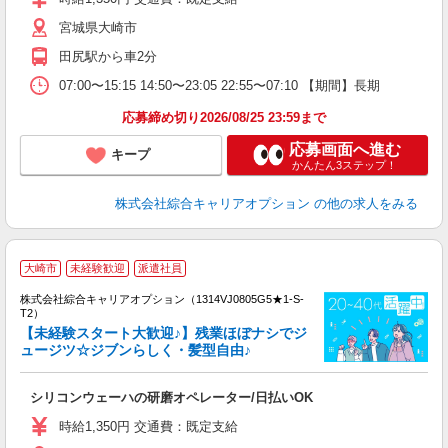
な
宮城県大崎市
田尻駅から車2分
07:00〜15:15 14:50〜23:05 22:55〜07:10 【期間】長期
応募締め切り2026/08/25 23:59まで
応募画面へ進む
キープ
かんたん3ステップ！
株式会社綜合キャリアオプション
の他の求人をみる
≪
大崎市
未経験歓迎
派遣社員
い
株式会社綜合キャリアオプション（1314VJ0805G5★1-S-
T2）
【未経験スタート大歓迎♪】残業ほぼナシでジ
ュージツ☆ジブンらしく・髪型自由♪
得
入
シリコンウェーハの研磨オペレーター/日払いOK
分
フ
時給1,350円 交通費：既定支給
費