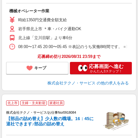
り
機械オペレーター作業
履
高
時給1350円交通費全額支給
岩手県北上市 ＊車・バイク通勤OK
北上線「立川目駅」より車6分
08:00〜17:45 20:00〜05:45 ※表記のうち実働8時間で
応募締め切り2026/08/31 23:59まで
応募画面へ進む
キープ
かんたん3ステップ！
株式会社テクノ・サービス
の他の求人をみる
北上市
主婦・主夫歓迎
派遣社員
株式会社テクノ・サービス/お仕事No/0918084
3
【部品の詰め替え】少人数の職場。16：45に
退社できます♪部品の詰め替え