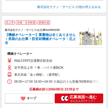
株式会社テクノ・サービス
の他の求人をみる
北上市
主婦・主夫歓迎
派遣社員
株式会社テクノ・サービス/お仕事No/0903438
【機械オペレーター】重量物は全くありません
！長期のお仕事！防音材機械オペレータ：北上
市
お
機械オペレーター
履
高
時給1330円交通費全額支給
岩手県北上市 ＊車・バイク通勤OK
東北本線「金ヶ崎駅」（最寄駅）
08:00〜17:00 19:00〜04:00 ※表記のうち実働7時間40
応募締め切り2026/08/31 23:59まで
応募画面へ進む
キープ
かんたん3ステップ！