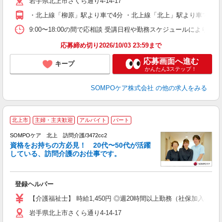
岩手県北上市さくら通り4-14-17
・北上線「柳原」駅より車で4分 ・北上線「北上」駅より車で8分
9:00〜18:00の間で応相談 受講日程や勤務スケジュールにより
応募締め切り2026/10/03 23:59まで
応募画面へ進む
キープ
かんたん3ステップ！
SOMPOケア株式会社
の他の求人をみる
北上市
主婦・主夫歓迎
アルバイト
パート
SOMPOケア 北上 訪問介護/3472cc2
資格をお持ちの方必見！ 20代〜50代が活躍
している、訪問介護のお仕事です。
せ
登録ヘルパー
未
ル
【介護福祉士】 時給1,450円 ◎週20時間以上勤務（社保加入者）の場
躍
岩手県北上市さくら通り4-14-17
業