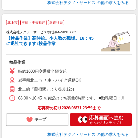
株式会社テクノ・サービス
の他の求人をみる
北上市
主婦・主夫歓迎
派遣社員
株式会社テクノ・サービス/お仕事No/0918082
【検品作業】高時給。少人数の職場。16：45
に退社できます♪検品作業
と
検品作業
履
高
時給1600円交通費全額支給
岩手県北上市 ＊車・バイク通勤OK
北上線「藤根駅」より徒歩12分
08:00〜16:45 ※表記のうち実働8時間です。 ■勤務曜日：月
応募締め切り2026/08/31 23:59まで
応募画面へ進む
キープ
かんたん3ステップ！
株式会社テクノ・サービス
の他の求人をみる