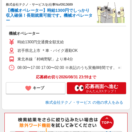
株式会社テクノ・サービス/お仕事No/0913689
る
【機械オペレーター】時給1300円でしっかり
収入確保！長期就業可能です。機械オペレータ
ー
や
機械オペレーター
履
高
時給1300円交通費全額支給
岩手県北上市 ＊車・バイク通勤OK
東北本線「村崎野駅」より車4分
08:00〜17:00 17:00〜02:00 ※表記のうち実働8時間です
応募締め切り2026/08/31 23:59まで
応募画面へ進む
キープ
かんたん3ステップ！
株式会社テクノ・サービス
の他の求人をみる