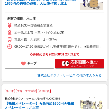
1630円の鋼材の運搬、入出庫作業：北上
内
鋼材の運搬、入出庫
履
高
時給1630円交通費全額支給
岩手県北上市 ＊車・バイク通勤OK
東北本線「六原駅」より車7分
09:00〜17:30 ※表記のうち実働7時間30分です。 ■勤務曜日
応募締め切り2026/08/31 23:59まで
応募画面へ進む
キープ
かんたん3ステップ！
株式会社テクノ・サービス
の他の求人をみる
北上市
主婦・主夫歓迎
派遣社員
株式会社テクノ・サービス/お仕事No/0903388
【機械オペレーター】★高時給1650円★機械
オペレーター：北上市