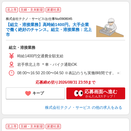
北上市
主婦・主夫歓迎
派遣社員
株式会社テクノ・サービス/お仕事No/0908045
【組立・溶接業務】高時給1400円。大手企業
で働く絶好のチャンス。組立・溶接業務：北上
市
や
組立・溶接業務
履
ラ
時給1400円交通費全額支給
岩手県北上市 ＊車・バイク通勤OK
08:00〜16:50 20:00〜04:50 ※表記のうち実働8時間です
応募締め切り2026/08/31 23:59まで
応募画面へ進む
キープ
かんたん3ステップ！
株式会社テクノ・サービス
の他の求人をみる
北上市
主婦・主夫歓迎
派遣社員