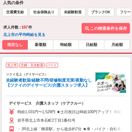
人気の条件
交通費支給
社会保険あり
未経験歓迎
ブランクOK
フリー
求人件数 :
107
件
この検索条件を保存
北上市の平均時給を見る
指定なし
新着順
時給順
日給順
月給順
北上市
主婦・主夫歓迎
パート
ツクイ北上（デイサービス）
未経験者歓迎/経験不問/研修制度充実/夜勤なし
【ツクイのデイサービス/介護スタッフ求人】
各
デイサービス 介護スタッフ（ケアクルー）
入
り
時給1,031円〜1,529円 ★土日祝日は時給100円アップ！ ※給
リ
岩手県北上市本石町2丁目1番41号
ー
O
・JR北上線「柳原駅」から徒歩約7分 ★車・バイク・自転車通勤