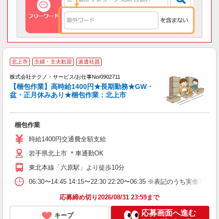
北上市
主婦・主夫歓迎
派遣社員
し
株式会社テクノ・サービス/お仕事No/0902711
【梱包作業】高時給1400円★長期勤務★GW・
盆・正月休みあり★梱包作業：北上市
ー
梱包作業
履
高
時給1400円交通費全額支給
岩手県北上市 ＊車通勤OK
東北本線「六原駅」より徒歩10分
06:30〜14:45 14:15〜22:30 22:20〜06:35 ※表
応募締め切り2026/08/31 23:59まで
応募画面へ進む
キープ