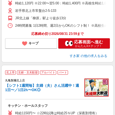
タ
時給1,120円 ※22:00〜翌5:00：時給1,400円 ※高校生時給1,031
（
岩手県北上市常盤台2-5-133
夜
事
JR北上線「柳原」駅より徒歩13分
24時間募集 1日2時間、週2日からOKのシフト制！ ※高校生のシ
応募締め切り2026/08/31 23:59まで
応募画面へ進む
キープ
かんたん3ステップ！
すき家
の他の求人をみる
北上市
主婦・主夫歓迎
アルバイト
パート
丸亀製麺北上店
【シフト1週間毎】主婦（夫）さん活躍中！週
1日〜／1日2h〜OK◎
ル
キッチン・ホールスタッフ
入
者
時給1150円〜 ☆22時以降は時給25％UP（深夜割増有）