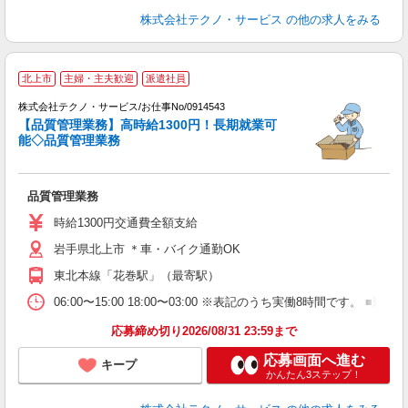
株式会社テクノ・サービス
の他の求人をみる
北上市
主婦・主夫歓迎
派遣社員
株式会社テクノ・サービス/お仕事No/0914543
【品質管理業務】高時給1300円！長期就業可
能◇品質管理業務
ま
品質管理業務
履
高
時給1300円交通費全額支給
ク
岩手県北上市 ＊車・バイク通勤OK
東北本線「花巻駅」（最寄駅）
06:00〜15:00 18:00〜03:00 ※表記のうち実働8時間で
応募締め切り2026/08/31 23:59まで
応募画面へ進む
キープ
かんたん3ステップ！