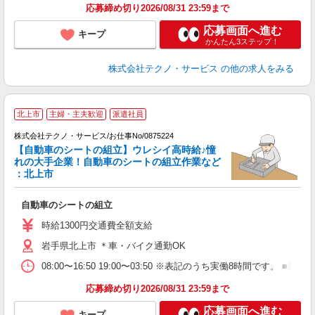
応募締め切り2026/08/31 23:59まで
応募画面へ進む
キープ
かんたん3ステップ！
株式会社テクノ・サービス
の他の求人をみる
北上市
主婦・主夫歓迎
派遣社員
株式会社テクノ・サービス/お仕事No/0875224
【自動車のシートの組立】ウレシイ高時給♪憧
れの大手企業！自動車のシートの組立作業など
：北上市
に
自動車のシートの組立
履
高
時給1300円交通費全額支給
岩手県北上市 ＊車・バイク通勤OK
08:00〜16:50 19:00〜03:50 ※表記のうち実働8時間です
応募締め切り2026/08/31 23:59まで
応募画面へ進む
キープ