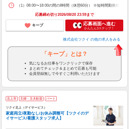
な
（1）08:00〜18:00の間の8時間（休憩60分） ※短時間勤務相
髪
応募締め切り2026/08/20 23:59まで
応募画面へ進む
キープ
かんたん3ステップ！
株式会社ツクイ
の他の求人をみる
「キープ」とは？
気になるお仕事をワンクリックで保存
まとめてチェック＆まとめて応募も可能
会員登録無しで今すぐご利用いただけます
北上市
主婦・主夫歓迎
パート
ツクイ北上（デイサービス）
家庭両立/夜勤なし/お休み調整可【ツクイのデ
イサービス/看護スタッフ求人】