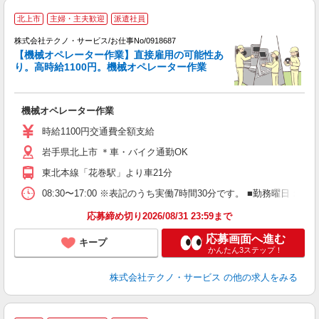
北上市
主婦・主夫歓迎
派遣社員
株式会社テクノ・サービス/お仕事No/0918687
【機械オペレーター作業】直接雇用の可能性あ
り。高時給1100円。機械オペレーター作業
ビ
機械オペレーター作業
履
高
時給1100円交通費全額支給
岩手県北上市 ＊車・バイク通勤OK
東北本線「花巻駅」より車21分
08:30〜17:00 ※表記のうち実働7時間30分です。 ■勤務曜日
応募締め切り2026/08/31 23:59まで
応募画面へ進む
キープ
かんたん3ステップ！
株式会社テクノ・サービス
の他の求人をみる