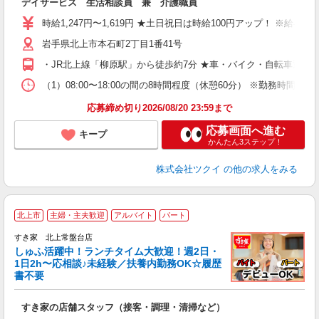
デイサービス 生活相談員 兼 介護職員
入
り
時給1,247円〜1,619円 ★土日祝日は時給100円アップ！ ※給
リ
岩手県北上市本石町2丁目1番41号
ー
O
・JR北上線「柳原駅」から徒歩約7分 ★車・バイク・自転車通勤
な
（1）08:00〜18:00の間の8時間程度（休憩60分） ※勤務時間
髪
応募締め切り2026/08/20 23:59まで
応募画面へ進む
キープ
かんたん3ステップ！
株式会社ツクイ
の他の求人をみる
≪
北上市
主婦・主夫歓迎
アルバイト
パート
すき家 北上常盤台店
しゅふ活躍中！ランチタイム大歓迎！週2日・
安
1日2h〜応相談♪未経験／扶養内勤務OK☆履歴
書不要
の
すき家の店舗スタッフ（接客・調理・清掃など）
履