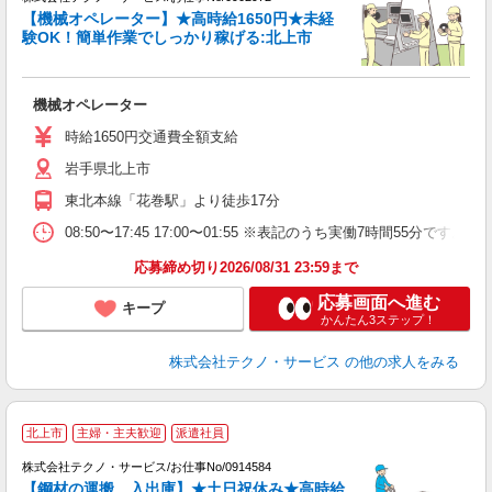
【機械オペレーター】★高時給1650円★未経
ん
験OK！簡単作業でしっかり稼げる:北上市
ス
機械オペレーター
履
高
時給1650円交通費全額支給
岩手県北上市
東北本線「花巻駅」より徒歩17分
08:50〜17:45 17:00〜01:55 ※表記のうち実働7時間55分
応募締め切り2026/08/31 23:59まで
応募画面へ進む
キープ
かんたん3ステップ！
株式会社テクノ・サービス
の他の求人をみる
北上市
主婦・主夫歓迎
派遣社員
株式会社テクノ・サービス/お仕事No/0914584
【鋼材の運搬、入出庫】★土日祝休み★高時給