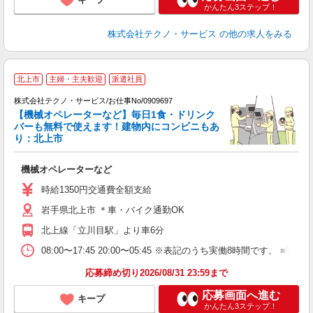
かんたん3ステップ！
株式会社テクノ・サービス
の他の求人をみる
北上市
主婦・主夫歓迎
派遣社員
株式会社テクノ・サービス/お仕事No/0909697
【機械オペレーターなど】毎日1食・ドリンク
バーも無料で使えます！建物内にコンビニもあ
り：北上市
サ
機械オペレーターなど
履
高
時給1350円交通費全額支給
岩手県北上市 ＊車・バイク通勤OK
北上線「立川目駅」より車6分
08:00〜17:45 20:00〜05:45 ※表記のうち実働8時間で
応募締め切り2026/08/31 23:59まで
応募画面へ進む
キープ
かんたん3ステップ！