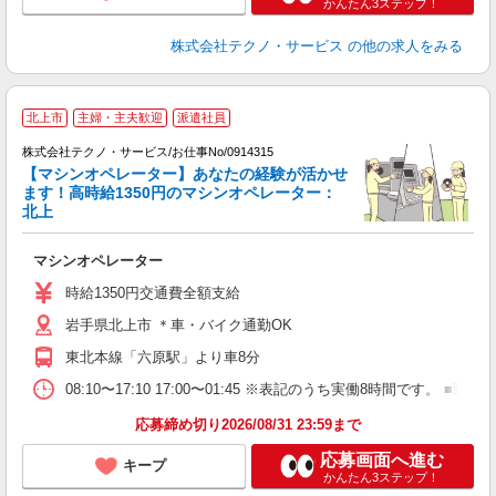
かんたん3ステップ！
株式会社テクノ・サービス
の他の求人をみる
北上市
主婦・主夫歓迎
派遣社員
株式会社テクノ・サービス/お仕事No/0914315
【マシンオペレーター】あなたの経験が活かせ
ます！高時給1350円のマシンオペレーター：
北上
ス
マシンオペレーター
履
ラ
時給1350円交通費全額支給
岩手県北上市 ＊車・バイク通勤OK
東北本線「六原駅」より車8分
08:10〜17:10 17:00〜01:45 ※表記のうち実働8時間です
応募締め切り2026/08/31 23:59まで
応募画面へ進む
キープ
かんたん3ステップ！