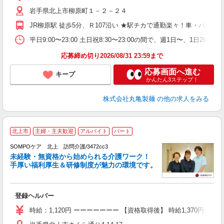
歓
岩手県北上市柳原町１－２－２４
～
り
JR柳原駅 徒歩5分、Ｒ107沿い ★駅チカで通勤楽々！車・バ
K
シ
平日9:00〜23:00 土日祝8:30〜23:00の間で、週1
夕
応募締め切り2026/08/31 23:59まで
応募画面へ進む
キープ
かんたん3ステップ！
株式会社丸亀製麺
の他の求人をみる
北上市
主婦・主夫歓迎
アルバイト
パート
SOMPOケア 北上 訪問介護/3472cc3
未経験・無資格から始められる介護ワーク！
手厚い福利厚生＆研修制度が魅力の環境です。
す
登録ヘルパー
未
昼
時給：1,120円 ーーーーーーー 【資格取得後】 時給1,370円〜 
勤