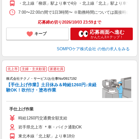
会
・北上線「柳原」駅より車で4分 ・北上線「北上」駅より車で8分
7:00〜22:00の間で1日3時間〜 ※勤務時間については面接時にご
応募締め切り2026/10/03 23:59まで
応募画面へ進む
キープ
かんたん3ステップ！
SOMPOケア株式会社
の他の求人をみる
北上市
主婦・主夫歓迎
派遣社員
株式会社テクノ・サービス/お仕事No/0917192
利
【手仕上げ作業】土日休み＆時給1260円♪未経
験OK！吹付け・塗布作業
ま
手仕上げ作業
履
高
時給1260円交通費全額支給
岩手県北上市 ＊車・バイク通勤OK
東北本線「北上駅」より車18分