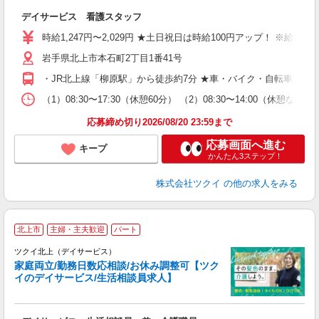
各
デイサービス 看護スタッフ
入
り
時給1,247円〜2,029円 ★土日祝日は時給100円アップ！ ※給
リ
岩手県北上市本石町2丁目1番41号
ー
O
・JR北上線「柳原駅」から徒歩約7分 ★車・バイク・自転車通勤
な
（1）08:30〜17:30（休憩60分） （2）08:30〜14:00（
髪
応募締め切り2026/08/20 23:59まで
応募画面へ進む
キープ
かんたん3ステップ！
株式会社ツクイ
の他の求人をみる
北上市
主婦・主夫歓迎
パート
ツクイ北上（デイサービス）
家庭両立/勤務日数応相談/お休み調整可【ツク
イのデイサービス/生活相談員求人】
各