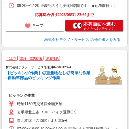
08:20〜17:20 ※表記のうち実働8時間です。 ■勤務曜日：月
応募締め切り2026/08/31 23:59まで
応募画面へ進む
キープ
かんたん3ステップ！
株式会社テクノ・サービス
の他の求人をみる
北上市
主婦・主夫歓迎
派遣社員
株式会社テクノ・サービス/お仕事No/0912374
【ピッキング作業】◎重量物なし◎簡単な作業
♪自動車部品のピッキング作業
サ
ピッキング作業
履
高
時給1150円交通費全額支給
岩手県北上市 ＊車・バイク通勤OK
東北本線「六原駅」より車5分
07:00〜16:00 19:00〜04:00 ※表記のうち実働8時間です