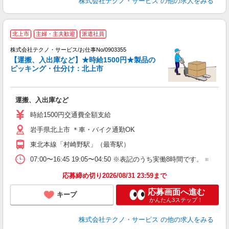
株式会社テクノ・サービス
の他の求人をみる
北上市
主婦・主夫歓迎
派遣社員
株式会社テクノ・サービス/お仕事No/0903355
【運搬、入出庫など】★時給1500円★製品の
ピッキング・仕分け：北上市
お
運搬、入出庫など
履
高
時給1500円交通費全額支給
岩手県北上市 ＊車・バイク通勤OK
東北本線「村崎野駅」（最寄駅）
07:00〜16:45 19:05〜04:50 ※表記のうち実働8時間で
応募締め切り2026/08/31 23:59まで
応募画面へ進む
キープ
かんたん3ステップ！
株式会社テクノ・サービス
の他の求人をみる