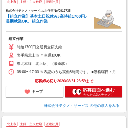
北上市
主婦・主夫歓迎
派遣社員
株式会社テクノ・サービス/お仕事No/0917735
【組立作業】基本土日祝休み♪高時給1700円♪
長期就業OK。組立作業
ら
組立作業
履
ラ
時給1700円交通費全額支給
岩手県北上市 ＊車通勤OK
東北本線「北上駅」（最寄駅）
08:00〜17:00 ※表記のうち実働8時間です。 ■勤務曜日：月
応募締め切り2026/08/31 23:59まで
応募画面へ進む
キープ
かんたん3ステップ！
株式会社テクノ・サービス
の他の求人をみる
北上市
主婦・主夫歓迎
派遣社員