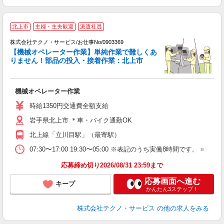
北上市
主婦・主夫歓迎
派遣社員
な
株式会社テクノ・サービス/お仕事No/0903369
【機械オペレーター作業】単純作業で難しくあ
りません！部品の投入・接着作業：北上市
ス
機械オペレーター作業
履
高
時給1350円交通費全額支給
岩手県北上市 ＊車・バイク通勤OK
北上線「立川目駅」（最寄駅）
07:30〜17:00 19:30〜05:00 ※表記のうち実働8時間です
応募締め切り2026/08/31 23:59まで
応募画面へ進む
キープ
かんたん3ステップ！
株式会社テクノ・サービス
の他の求人をみる