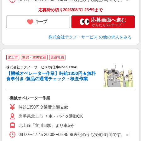
応募締め切り2026/08/31 23:59まで
応募画面へ進む
キープ
かんたん3ステップ！
株式会社テクノ・サービス
の他の求人をみる
北上市
主婦・主夫歓迎
派遣社員
も
株式会社テクノ・サービス/お仕事No/0913041
【機械オペレーター作業】時給1350円★無料
食事付き♪製品の通電チェック・検査作業
仕
機械オペレーター作業
履
高
時給1350円交通費全額支給
岩手県北上市 ＊車・バイク通勤OK
北上線「立川目駅」より車6分
08:00〜17:45 20:00〜05:45 ※表記のうち実働8時間で