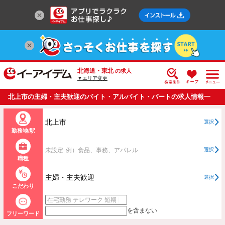
北海道・東北
の求人
▼エリア変更
北上市の主婦・主夫歓迎のバイト・アルバイト・パートの求人情報一
覧
北上市
選択
勤務地/駅
未設定
例）食品、事務、アパレル
選択
職種
主婦・主夫歓迎
選択
こだわり
を含まない
フリーワード