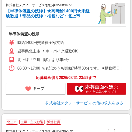
株式会社テクノ・サービス/お仕事No/0891851
【半導体装置の洗浄】★高時給1400円★未経
験歓迎！部品の洗浄・梱包など：北上市
全
半導体装置の洗浄
履
高
時給1400円交通費全額支給
岩手県北上市 ＊車・バイク通勤OK
北上線「立川目駅」より車5分
08:30〜17:00 ※表記のうち実働7時間30分です。 ■勤務曜
応募締め切り2026/08/31 23:59まで
応募画面へ進む
キープ
かんたん3ステップ！
株式会社テクノ・サービス
の他の求人をみる
北上市
主婦・主夫歓迎
派遣社員
株式会社テクノ・サービス/お仕事No/0902972