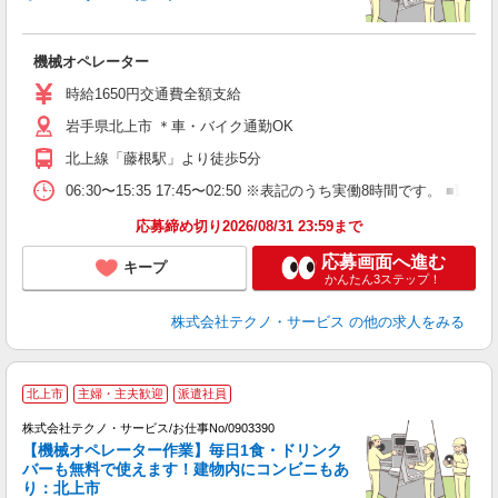
国
機械オペレーター
履
高
時給1650円交通費全額支給
岩手県北上市 ＊車・バイク通勤OK
北上線「藤根駅」より徒歩5分
06:30〜15:35 17:45〜02:50 ※表記のうち実働8時間です
応募締め切り2026/08/31 23:59まで
応募画面へ進む
キープ
かんたん3ステップ！
株式会社テクノ・サービス
の他の求人をみる
北上市
主婦・主夫歓迎
派遣社員
オ
株式会社テクノ・サービス/お仕事No/0903390
【機械オペレーター作業】毎日1食・ドリンク
バーも無料で使えます！建物内にコンビニもあ
り：北上市