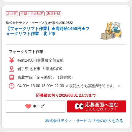
北上市
主婦・主夫歓迎
派遣社員
株式会社テクノ・サービス/お仕事No/0910622
【フォークリフト作業】★高時給1450円★フ
ォークリフト作業：北上市
ッ
フォークリフト作業
履
ラ
時給1450円交通費全額支給
岩手県北上市 ＊車通勤OK
東北本線「金ヶ崎駅」（最寄駅）
04:00〜13:00 13:00〜22:00 ※表記のうち実働8時間で
応募締め切り2026/08/31 23:59まで
応募画面へ進む
キープ
かんたん3ステップ！
株式会社テクノ・サービス
の他の求人をみる