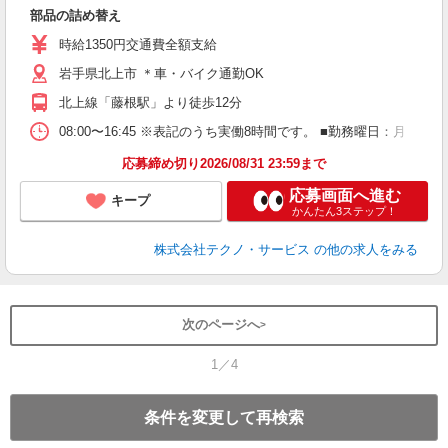
ま
部品の詰め替え
履
高
時給1350円交通費全額支給
岩手県北上市 ＊車・バイク通勤OK
北上線「藤根駅」より徒歩12分
08:00〜16:45 ※表記のうち実働8時間です。 ■勤務曜日：月
応募締め切り2026/08/31 23:59まで
応募画面へ進む
キープ
かんたん3ステップ！
株式会社テクノ・サービス
の他の求人をみる
次のページへ
1／4
条件を変更して再検索