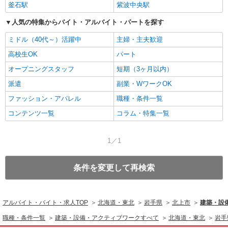
釜石駅
紫波中央駅
人気の特集からバイト・アルバイト・パートを探す
ミドル（40代～）活躍中
主婦・主夫歓迎
高校生OK
パート
オープニングスタッフ
短期（3ヶ月以内）
派遣
副業・WワークOK
ファッション・アパレル
職種・条件一覧
コンテンツ一覧
コラム・特集一覧
1／1
条件を変更して再検索
アルバイト・バイト・求人TOP
北海道・東北
岩手県
北上市
建築・設
職種・条件一覧
建築・設備・アクティブワークすべて
北海道・東北
岩手