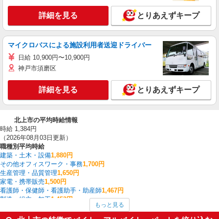
詳細を見る
とりあえずキープ
マイクロバスによる施設利用者送迎ドライバー
日給 10,900円〜10,900円
神戸市須磨区
詳細を見る
とりあえずキープ
北上市の平均時給情報
時給 1,384円
（2026年08月03日更新）
職種別平均時給
建築・土木・設備
1,880円
その他オフィスワーク・事務
1,700円
生産管理・品質管理
1,650円
家電・携帯販売
1,500円
看護師・保健師・看護助手・助産師
1,467円
製造・組立・加工
1,453円
もっと見る
フォークリフト
1,392円
入出庫・商品管理・検品・検査
1,377円