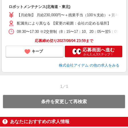
速
ロボットメンテナンス(北海道・東北)
【月給制】 月給230,000円〜＋残業手当（100％支給）＋賞与2回 ※残業手
配属先により異なる 【変更の範囲：会社の定める場所】
08:30〜17:30 ※2交替制（8：15〜17：10、20：05
応募締め切り2027/08/04 23:59まで
応募画面へ進む
キープ
かんたん3ステップ！
株式会社アイデム
の他の求人をみる
1／1
条件を変更して再検索
あなたにおすすめの求人情報