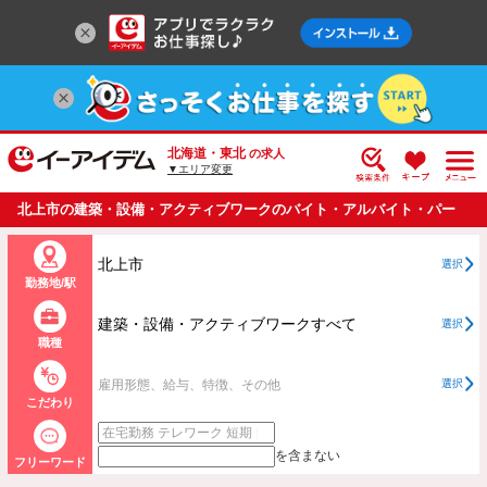
北海道・東北
の求人
▼エリア変更
北上市の建築・設備・アクティブワークのバイト・アルバイト・パー
トの求人情報一覧
北上市
選択
勤務地/駅
建築・設備・アクティブワークすべて
選択
職種
雇用形態、給与、特徴、その他
選択
こだわり
を含まない
フリーワード