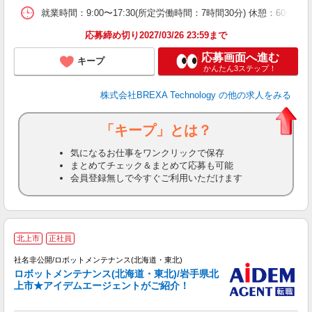
就業時間：9:00〜17:30(所定労働時間：7時間30分) 休憩：6
応募締め切り2027/03/26 23:59まで
応募画面へ進む
キープ
かんたん3ステップ！
株式会社BREXA Technology
の他の求人をみる
「キープ」とは？
気になるお仕事をワンクリックで保存
まとめてチェック＆まとめて応募も可能
会員登録無しで今すぐご利用いただけます
北上市
正社員
社名非公開/ロボットメンテナンス(北海道・東北)
ロボットメンテナンス(北海道・東北)/岩手県北
と
上市★アイデムエージェントがご紹介！