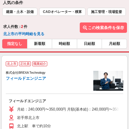
人気の条件
建築・土木・設備
CADオペレーター・積算
施工管理・現場監督
求人件数 :
2
件
この検索条件を保存
北上市の平均時給を見る
指定なし
新着順
時給順
日給順
月給順
北上市
正社員
職業紹介
引
株式会社BREXA Technology
フィールドエンジニア
事
ャ
フィールドエンジニア
月給：240,000円〜350,000円 月額(基本給)：240,00
岩手県北上市
北上駅 車で約10分