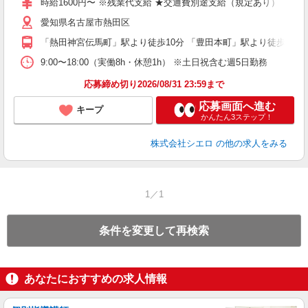
時給1600円〜 ※残業代支給 ★交通費別途支給（規定あり） ゜+゜
あ
愛知県名古屋市熱田区
り
「熱田神宮伝馬町」駅より徒歩10分 「豊田本町」駅より徒歩11分
9:00〜18:00（実働8h・休憩1h） ※土日祝含む週5日勤務
応募締め切り2026/08/31 23:59まで
応募画面へ進む
キープ
かんたん3ステップ！
株式会社シエロ
の他の求人をみる
1／1
条件を変更して再検索
あなたにおすすめの求人情報