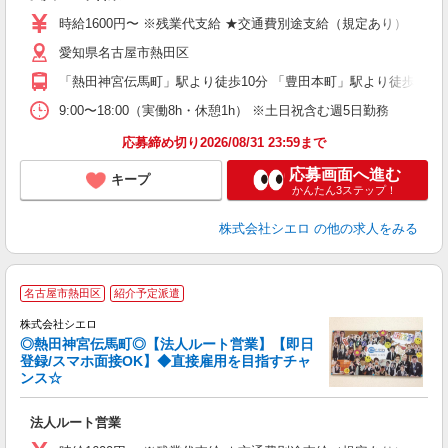
時給1600円〜 ※残業代支給 ★交通費別途支給（規定あり） ゜+゜
あ
愛知県名古屋市熱田区
り
「熱田神宮伝馬町」駅より徒歩10分 「豊田本町」駅より徒歩11分
9:00〜18:00（実働8h・休憩1h） ※土日祝含む週5日勤務
応募締め切り2026/08/31 23:59まで
応募画面へ進む
キープ
かんたん3ステップ！
株式会社シエロ
の他の求人をみる
名古屋市熱田区
紹介予定派遣
株式会社シエロ
◎熱田神宮伝馬町◎【法人ルート営業】【即日
登録/スマホ面接OK】◆直接雇用を目指すチャ
ンス☆
け
法人ルート営業
即