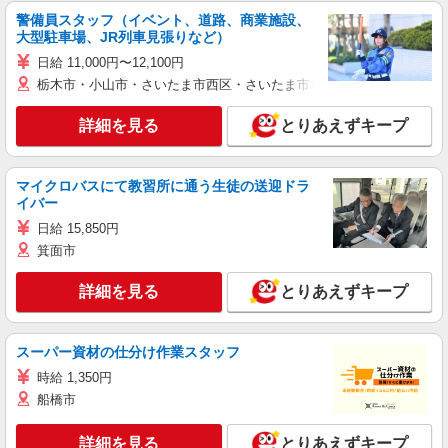
警備員スタッフ（イベント、道路、商業施設、
大型駐車場、JR列車見張りなど）
日給 11,000円〜12,100円
栃木市・小山市・さいたま市西区・さいたま市岩槻区・久喜市・蓮田
詳細を見る
とりあえずキープ
マイクロバスにて教習所に通う生徒の送迎ドラ
イバー
日給 15,850円
箕面市
詳細を見る
とりあえずキープ
スーパー資材の仕分け作業スタッフ
時給 1,350円
船橋市
詳細を見る
とりあえずキープ