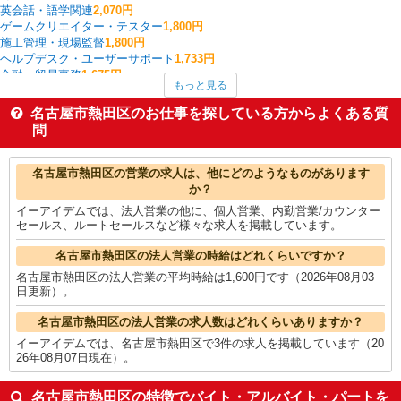
英会話・語学関連
2,070円
ゲームクリエイター・テスター
1,800円
施工管理・現場監督
1,800円
ヘルプデスク・ユーザーサポート
1,733円
金融・貿易事務
1,675円
もっと見る
入出庫・商品管理・検品・検査
1,613円
その他販売・サービス
1,600円
名古屋市熱田区のお仕事を探している方からよくある質
フォークリフト
1,600円
問
雑貨・コスメ販売
1,600円
名古屋市熱田区の他の職種の平均時給を見る
名古屋市熱田区の営業の求人は、他にどのようなものがあります
か？
イーアイデムでは、法人営業の他に、個人営業、内勤営業/カウンター
セールス、ルートセールスなど様々な求人を掲載しています。
名古屋市熱田区の法人営業の時給はどれくらいですか？
名古屋市熱田区の法人営業の平均時給は1,600円です（2026年08月03
日更新）。
名古屋市熱田区の法人営業の求人数はどれくらいありますか？
イーアイデムでは、名古屋市熱田区で3件の求人を掲載しています（20
26年08月07日現在）。
名古屋市熱田区の特徴でバイト・アルバイト・パートを