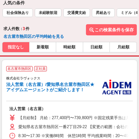
人気の条件
社会保険あり
未経験歓迎
交通費支給
昇給あり
ミドル（4
求人件数 :
3
件
この検索条件を保存
名古屋市熱田区の平均時給を見る
指定なし
新着順
時給順
日給順
月給順
名古屋市熱田区
正社員
す
株式会社ラヴォックス
法人営業（名古屋）/愛知県名古屋市熱田区★
アイデムエージェントがご紹介します！
ま
法人営業（名古屋）
【月給制】 月給：277,400円〜739,800円 ※固定残業手当は月、
愛知県名古屋市熱田区一番2丁目29-22 【変更の範囲：会社の定め
8:30〜17:30 ※実働8時間 休憩1時間 平均残業時間：20〜40時間