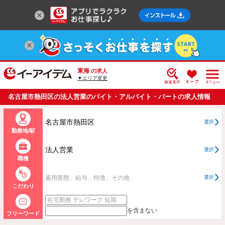
東海
の求人
▼エリア変更
名古屋市熱田区の法人営業のバイト・アルバイト・パートの求人情報
一覧
名古屋市熱田区
選択
勤務地/駅
法人営業
選択
職種
雇用形態、給与、特徴、その他
選択
こだわり
を含まない
フリーワード