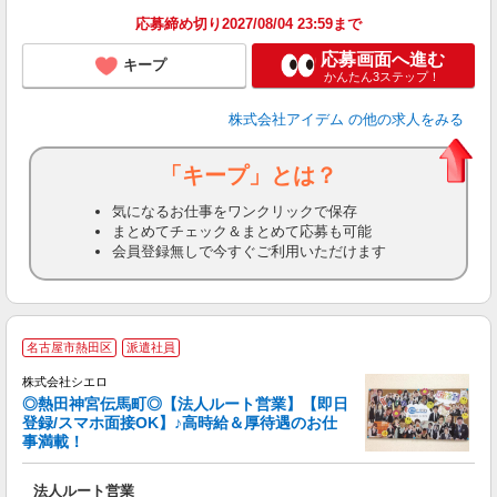
応募締め切り2027/08/04 23:59まで
応募画面へ進む
キープ
かんたん3ステップ！
株式会社アイデム
の他の求人をみる
「キープ」とは？
気になるお仕事をワンクリックで保存
まとめてチェック＆まとめて応募も可能
会員登録無しで今すぐご利用いただけます
名古屋市熱田区
派遣社員
株式会社シエロ
◎熱田神宮伝馬町◎【法人ルート営業】【即日
登録/スマホ面接OK】♪高時給＆厚待遇のお仕
事満載！
け
法人ルート営業
即