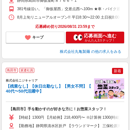
静岡県島田市御仮屋町８７６６－１
ル
ナ
381号線沿い。「御仮屋西」交差点西へ100m ★車・バイク通
1
日
8月上旬リニューアルオープン!! 平日8:30〜22:00 土日祝
タ
応募締め切り2026/08/31 23:59まで
応募画面へ進む
キープ
かんたん3ステップ！
株式会社丸亀製麺
の他の求人をみる
島田市
派遣社員
新着
株式会社ニジキャリア
【残業なし】【休日出勤なし】【男女不問】【
プ
40代〜50代活躍中】
円
【島田市】手を動かすのが好きな方に！お惣菜スタッフ！
入
場
【時給】1300円 【月給例】218,400円〜 ※計算例 1300(時給)×8(
躍
（
【勤務地】静岡県清水区折戸 【ラウンドマーク】 三保松原海岸か