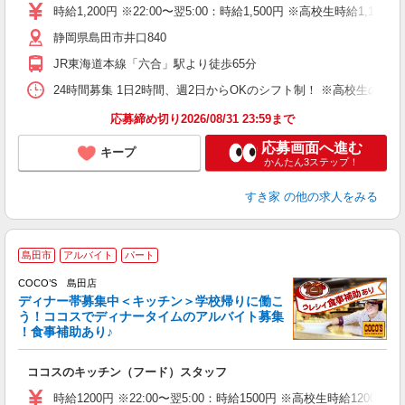
タ
時給1,200円 ※22:00〜翌5:00：時給1,500円 ※高校生時給1,1
（
静岡県島田市井口840
夜
事
JR東海道本線「六合」駅より徒歩65分
24時間募集 1日2時間、週2日からOKのシフト制！ ※高校生のシ
応募締め切り2026/08/31 23:59まで
応募画面へ進む
キープ
かんたん3ステップ！
すき家
の他の求人をみる
島田市
アルバイト
パート
COCO’S 島田店
ディナー帯募集中＜キッチン＞学校帰りに働こ
う！ココスでディナータイムのアルバイト募集
！食事補助あり♪
な
ココスのキッチン（フード）スタッフ
未
（
時給1200円 ※22:00〜翌5:00：時給1500円 ※高校生時給1200