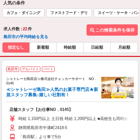
人気の条件
カフェ・ダイニング
ファストフード・デリ
スイーツ・ケーキ・パン
求人件数 :
22
件
この検索条件を保存
島田市の平均時給を見る
指定なし
新着順
時給順
日給順
月給順
島田市
アルバイト
パート
の
シャトレーゼ島田店☆株式会社チェッカーサポート NO．
0145
い
≪シャトレーゼ島田≫人気のお菓子専門店★新
入
規スタッフ募集♪嬉しい社割有！
歓
夫
店舗スタッフ【お仕事NO．0145】
い
イ
時給 1,150円以上 土日祝 時給 1,200円以上 ■高校生も同時給
業
静岡県島田市中溝町2418-5
社
「島田駅」より車で5分