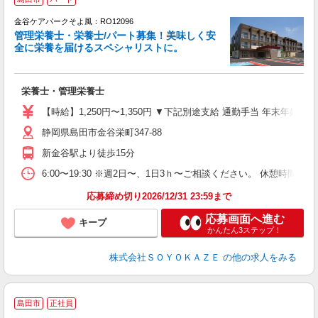
金谷ケアパークそよ風：RO12096
管理栄養士・栄養士/パート募集！美味しく安
全に栄養を届けるスペシャリストに。
ば
栄養士・管理栄養士
入
中
【時給】1,250円〜1,350円 ▼下記別途支給 通勤手当 年末年始手
り
静岡県島田市金谷栄町347-88
ラ
休
新金谷駅より徒歩15分
6:00〜19:30 ※週2日〜、1日3ｈ〜ご相談ください。 休憩時間は
応募締め切り2026/12/31 23:59まで
応募画面へ進む
キープ
かんたん3ステップ！
株式会社ＳＯＹＯＫＡＺＥ
の他の求人をみる
島田市
正社員