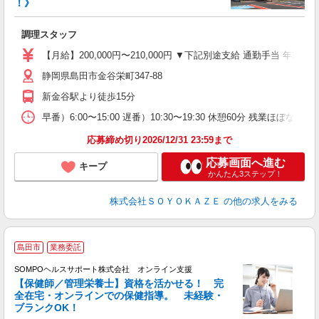
！》
ば
調理スタッフ
入
中
【月給】200,000円〜210,000円 ▼下記別途支給 通勤手当 年末
り
静岡県島田市金谷栄町347-88
通
新金谷駅より徒歩15分
早番）6:00〜15:00 遅番）10:30〜19:30 休憩60分 残業ほぼなし
応募締め切り2026/12/31 23:59まで
応募画面へ進む
キープ
かんたん3ステップ！
株式会社ＳＯＹＯＫＡＺＥ
の他の求人をみる
島田市
業務委託
SOMPOヘルスサポート株式会社 オンライン支援
【保健師／管理栄養士】資格を活かせる！ 完
全在宅・オンラインでの保健指導。 未経験・
ブランクOK！