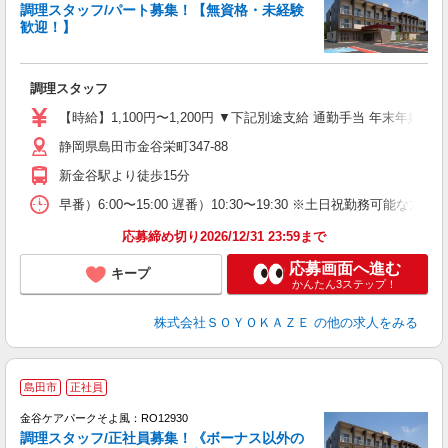
調理スタッフ/パート募集！【無資格・未経験
歓迎！】
ば
調理スタッフ
入
中
【時給】1,100円〜1,200円 ▼下記別途支給 通勤手当 年末年始手
り
静岡県島田市金谷栄町347-88
昼
績
新金谷駅より徒歩15分
早番）6:00〜15:00 遅番）10:30〜19:30 ※土日祝勤務可能
応募締め切り2026/12/31 23:59まで
応募画面へ進む
キープ
かんたん3ステップ！
株式会社ＳＯＹＯＫＡＺＥ
の他の求人をみる
島田市
正社員
金谷ケアパークそよ風：RO12930
調理スタッフ/正社員募集！《ボーナス以外の