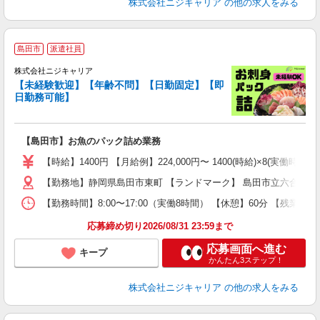
株式会社ニジキャリア
の他の求人をみる
島田市
派遣社員
株式会社ニジキャリア
【未経験歓迎】【年齢不問】【日勤固定】【即
プ
日勤務可能】
円
【島田市】お魚のパック詰め業務
入
場
【時給】1400円 【月給例】224,000円〜 1400(時給)×8(実働時間)×
躍
【勤務地】静岡県島田市東町 【ランドマーク】 島田市立六合東小
（
日
【勤務時間】8:00〜17:00（実働8時間） 【休憩】60分 【残業】
日
分
応募締め切り2026/08/31 23:59まで
満
応募画面へ進む
キープ
かんたん3ステップ！
株式会社ニジキャリア
の他の求人をみる