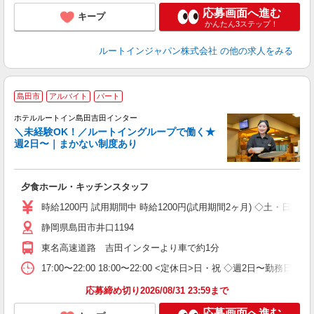
応募画面へ進む
キープ
かんたん3ステップ！
ルートインジャパン株式会社
の他の求人をみる
島田市
アルバイト
パート
ホテルルートイン島田吉田インター
＼未経験OK！／ルートイングループで働く★
週2日〜｜まかない制度あり
履
迎
躍
夕食ホール・キッチンスタッフ
扶
い
時給1200円 試用期間中 時給1200円(試用期間2ヶ月) ◇土・日・
あ
静岡県島田市井口1194
東名高速道路 吉田インターより車で約1分
17:00〜22:00 18:00〜22:00 <定休日>日・祝 ◇週2日〜勤務日数
応募締め切り2026/08/31 23:59まで
応募画面へ進む