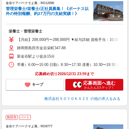
金谷ケアパークそよ風：RO12090
管理栄養士/栄養士/正社員募集！《ボーナス以
外の特別報酬、約27万円の支給実績！》
ば
栄養士・管理栄養士
入
中
【月給】208,000円〜288,000円 ▼給与詳細 資格手当：10,00
り
静岡県島田市金谷栄町347-88
新金谷駅より徒歩15分
昼
績
早番）6:00〜15:00 日勤）8:30〜17:30 遅番）10:30〜19:
応募締め切り2026/12/31 23:59まで
応募画面へ進む
キープ
かんたん3ステップ！
株式会社ＳＯＹＯＫＡＺＥ
の他の求人をみる
島田市
パート
金谷ケアパークそよ風：RO9777