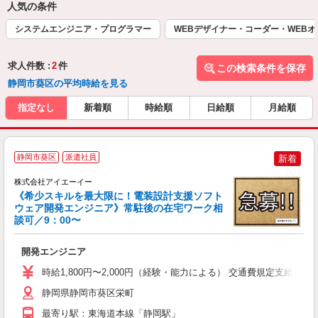
人気の条件
システムエンジニア・プログラマー
WEBデザイナー・コーダー・WEB
求人件数 :
2
件
この検索条件を保存
静岡市葵区の平均時給を見る
指定なし
新着順
時給順
日給順
月給順
静岡市葵区
派遣社員
新着
株式会社アイエーイー
《希少スキルを最大限に！電装設計支援ソフト
ウェア開発エンジニア》常駐後の在宅ワーク相
談可／9：00〜
験
開発エンジニア
高
堂
時給1,800円〜2,000円（経験・能力による） 交通費規定支給（上
内
静岡県静岡市葵区栄町
最寄り駅：東海道本線「静岡駅」