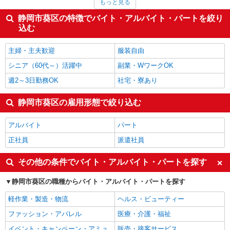
もっと見る
カフェ・ダイニング
1,460円
家電・携帯販売
1,454円
静岡市葵区の特徴でバイト・アルバイト・パートを絞り
ライター・編集・校正・フォトグラファー
1,450円
込む
看護師・保健師・看護助手・助産師
1,445円
静岡市葵区の他の職種の平均時給を見る
主婦・主夫歓迎
服装自由
シニア（60代～）活躍中
副業・WワークOK
週2～3日勤務OK
社宅・寮あり
静岡市葵区の雇用形態で絞り込む
アルバイト
パート
正社員
派遣社員
その他の条件でバイト・アルバイト・パートを探す
静岡市葵区の職種からバイト・アルバイト・パートを探す
軽作業・製造・物流
ヘルス・ビューティー
ファッション・アパレル
医療・介護・福祉
イベント・キャンペーン・アミュ
販売・接客サービス