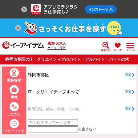
東海
の求人
▼エリア変更
静岡市葵区のIT・クリエイティブのバイト・アルバイト・パートの求
人情報一覧
静岡市葵区
選択
勤務地/駅
IT・クリエイティブすべて
選択
職種
雇用形態、給与、特徴、その他
選択
こだわり
を含まない
フリーワード