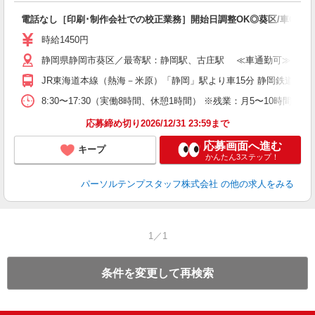
電話なし［印刷･制作会社での校正業務］開始日調整OK◎葵区/車OK
時給1450円
静岡県静岡市葵区／最寄駅：静岡駅、古庄駅 ≪車通勤可≫ ●無
JR東海道本線（熱海－米原）「静岡」駅より車15分 静岡鉄道静岡
8:30〜17:30（実働8時間、休憩1時間） ※残業：月5〜10時間
応募締め切り2026/12/31 23:59まで
応募画面へ進む
キープ
かんたん3ステップ！
パーソルテンプスタッフ株式会社
の他の求人をみる
1／1
条件を変更して再検索