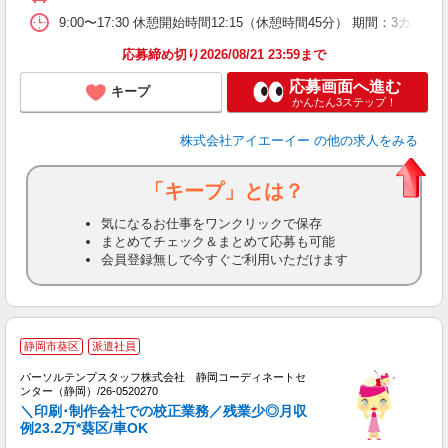
9:00〜17:30 休憩開始時間12:15（休憩時間45分） 期間：3カ
応募締め切り2026/08/21 23:59まで
応募画面へ進む
キープ
かんたん3ステップ！
株式会社アイエーイー
の他の求人をみる
「キープ」とは？
気になるお仕事をワンクリックで保存
まとめてチェック＆まとめて応募も可能
会員登録無しで今すぐご利用いただけます
静岡市葵区
派遣社員
マ
休
パーソルテンプスタッフ株式会社 静岡コーディネートセ
車
ンター（静岡）/26-0520270
土
＼印刷･制作会社での校正業務／残業少◎月収
例23.2万*葵区/車OK