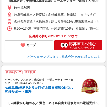
〈岐阜駅近く★無料駐車場完備〉コールセンターで電話＋入力◎時給13
時給1350円
岐阜県岐阜市／最寄駅：名鉄岐阜駅、岐阜駅 ※「今沢町」「ドリ
名鉄各務原線「名鉄岐阜」駅より徒歩15分 JR東海道本線（熱海－
8:50〜17:00（実働7時間、休憩1時間10分） ※残業：月5〜
応募締め切り2026/12/31 23:59まで
応募画面へ進む
キープ
かんたん3ステップ！
パーソルテンプスタッフ株式会社
の他の求人をみる
■
岐阜県すべて
派遣社員
の
パーソルテンプスタッフ株式会社 中部コーディネートセ
ィ
ンター一課（岐阜）/26-0600045
未
≪岐阜市/無料Pあり≫時短＆曜日相談OK◎お
客様サポート事務
＼未経験から始める／ 髪色・ネイル自由★研修充実の電話受付＆入力