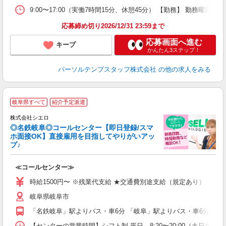
9:00〜17:00（実働7時間15分、休憩45分） 【勤務】 勤務曜
応募締め切り2026/12/31 23:59まで
応募画面へ進む
キープ
かんたん3ステップ！
パーソルテンプスタッフ株式会社
の他の求人をみる
岐阜県すべて
紹介予定派遣
株式会社シエロ
◎名鉄岐阜◎コールセンター【即日登録/スマ
ホ面接OK】直接雇用を目指してやりがいアッ
プ♪
包
≪コールセンター≫
即
時給1500円〜 ※残業代支給 ★交通費別途支給（規定あり） ゜+゜
あ
岐阜県岐阜市
K
イ
「名鉄岐阜」駅よりバス・車6分 「岐阜」駅よりバス・車6分
【センターの営業時間】シフト制 平日 8:20〜20:00（土日祝 8