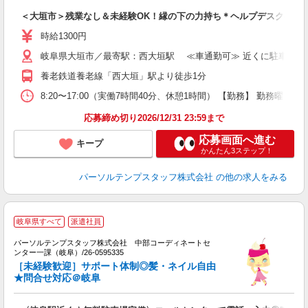
＜大垣市＞残業なし＆未経験OK！縁の下の力持ち＊ヘルプデスクのお
時給1300円
岐阜県大垣市／最寄駅：西大垣駅 ≪車通勤可≫ 近くに駐車場あり
養老鉄道養老線「西大垣」駅より徒歩1分
8:20〜17:00（実働7時間40分、休憩1時間） 【勤務】 勤務
応募締め切り2026/12/31 23:59まで
応募画面へ進む
キープ
かんたん3ステップ！
パーソルテンプスタッフ株式会社
の他の求人をみる
■
岐阜県すべて
派遣社員
ー
パーソルテンプスタッフ株式会社 中部コーディネートセ
経
ンター一課（岐阜）/26-0595335
未
［未経験歓迎］サポート体制◎髪・ネイル自由
★問合せ対応＠岐阜