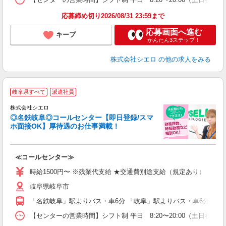
応募締め切り2026/08/31 23:59まで
応募画面へ進む
キープ
かんたん3ステップ！
株式会社シエロ
の他の求人をみる
岐阜県すべて
派遣社員
株式会社シエロ
◎名鉄岐阜◎コールセンター【即日登録/スマ
ホ面接OK】厚待遇のお仕事満載！
包
≪コールセンター≫
即
時給1500円〜 ※残業代支給 ★交通費別途支給（規定あり） ゜+゜
あ
岐阜県岐阜市
K
イ
「名鉄岐阜」駅よりバス・車6分 「岐阜」駅よりバス・車6分
【センターの営業時間】シフト制 平日 8:20〜20:00（土日祝 8