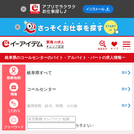
東海
の求人
▼エリア変更
岐阜県のコールセンターのバイト・アルバイト・パートの求人情報一
覧
岐阜県すべて
選択
勤務地/駅
コールセンター
選択
職種
雇用形態、給与、特徴、その他
選択
こだわり
を含まない
フリーワード