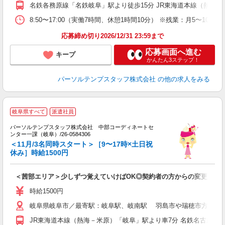
名鉄各務原線「名鉄岐阜」駅より徒歩15分 JR東海道本線（熱海－
8:50〜17:00（実働7時間、休憩1時間10分） ※残業：月5〜
応募締め切り2026/12/31 23:59まで
応募画面へ進む
キープ
かんたん3ステップ！
パーソルテンプスタッフ株式会社
の他の求人をみる
岐阜県すべて
派遣社員
パーソルテンプスタッフ株式会社 中部コーディネートセ
オ
ンター一課（岐阜）/26-0584306
間
＜11月/3名同時スタート＞［9〜17時×土日祝
未
休み］時給1500円
＜茜部エリア＞少しずつ覚えていけばOK◎契約者の方からの変更受付
時給1500円
岐阜県岐阜市／最寄駅：岐阜駅、岐南駅 羽島市や瑞穂市方面から
JR東海道本線（熱海－米原）「岐阜」駅より車7分 名鉄名古屋本