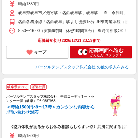
時給1350円
岐阜県岐阜市／最寄駅：名鉄岐阜駅、岐阜駅 ※「今沢町」「ドリ
名鉄各務原線「名鉄岐阜」駅より徒歩15分 JR東海道本線（熱海－
8:50〜16:00（実働6時間、休憩1時間10分） ※時間相談OK！
応募締め切り2026/12/31 23:59まで
応募画面へ進む
キープ
かんたん3ステップ！
パーソルテンプスタッフ株式会社
の他の求人をみる
岐阜県すべて
派遣社員
パーソルテンプスタッフ株式会社 中部コーディネートセ
ンター一課（岐阜）/26-0587983
や
＜時給1500円×9〜17時＞カンタンな内容から
未
♪問い合わせ対応
《協力体制があるからお休み相談もしやすい◎》共済に関するお問合せ
時給1500円