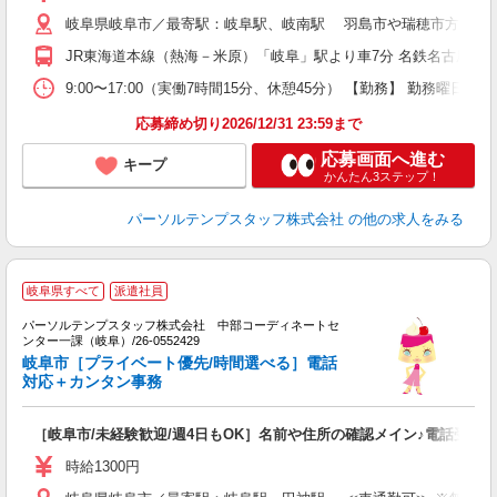
岐阜県岐阜市／最寄駅：岐阜駅、岐南駅 羽島市や瑞穂市方面から
JR東海道本線（熱海－米原）「岐阜」駅より車7分 名鉄名古屋本
9:00〜17:00（実働7時間15分、休憩45分） 【勤務】 勤務曜
応募締め切り2026/12/31 23:59まで
応募画面へ進む
キープ
かんたん3ステップ！
パーソルテンプスタッフ株式会社
の他の求人をみる
岐阜県すべて
派遣社員
パーソルテンプスタッフ株式会社 中部コーディネートセ
出
ンター一課（岐阜）/26-0552429
O
岐阜市［プライベート優先/時間選べる］電話
未
対応＋カンタン事務
［岐阜市/未経験歓迎/週4日もOK］名前や住所の確認メイン♪電話受付
時給1300円