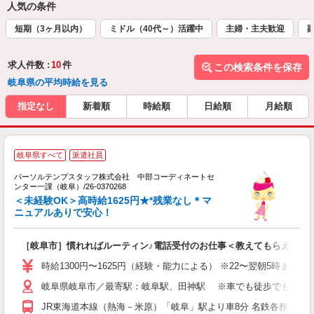
人気の条件
短期（3ヶ月以内）
ミドル（40代～）活躍中
主婦・主夫歓迎
求人件数 :
10
件
この検索条件を保存
岐阜県の平均時給を見る
指定なし
新着順
時給順
日給順
月給順
■
岐阜県すべて
派遣社員
遣
パーソルテンプスタッフ株式会社 中部コーディネートセ
研
ンター一課（岐阜）/26-0370268
未
＜未経験OK＞高時給1625円★*残業なし＊マ
ニュアルありで安心！
［岐阜市］慣れればルーティン♪電話受付のお仕事＜教えてもらえます
時給1300円〜1625円（経験・能力による） ※22〜翌朝5時までは16
岐阜県岐阜市／最寄駅：岐阜駅、田神駅 ※車でも徒歩でも通える
JR東海道本線（熱海－米原）「岐阜」駅より車8分 名鉄各務原線「