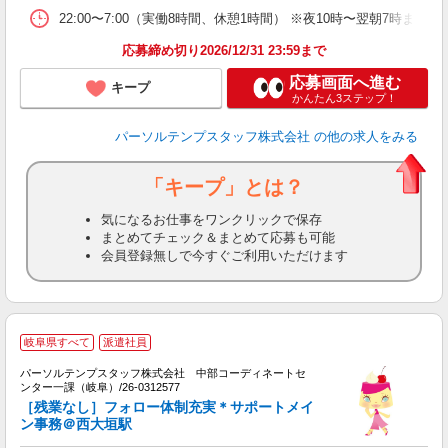
22:00〜7:00（実働8時間、休憩1時間） ※夜10時〜翌朝7時ま
応募締め切り2026/12/31 23:59まで
応募画面へ進む
キープ
かんたん3ステップ！
パーソルテンプスタッフ株式会社
の他の求人をみる
「キープ」とは？
気になるお仕事をワンクリックで保存
まとめてチェック＆まとめて応募も可能
会員登録無しで今すぐご利用いただけます
■
岐阜県すべて
派遣社員
事
パーソルテンプスタッフ株式会社 中部コーディネートセ
ンター一課（岐阜）/26-0312577
味
［残業なし］フォロー体制充実＊サポートメイ
未
ン事務＠西大垣駅