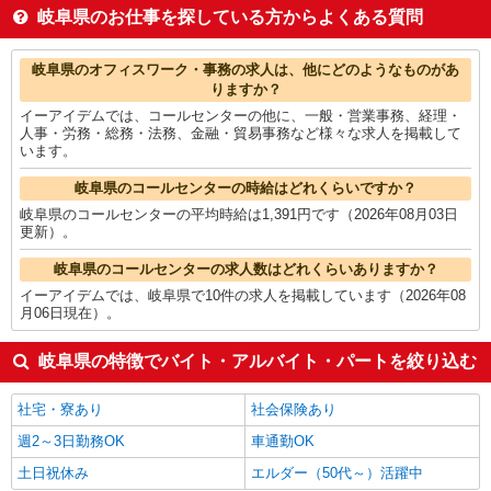
WEBデザイナー・コーダー・WEBオペレーター
1,850円
岐阜県のお仕事を探している方からよくある質問
個人営業
1,800円
建築・土木・設備
1,775円
岐阜県の他の職種の平均時給を見る
岐阜県のオフィスワーク・事務の求人は、他にどのようなものがあ
りますか？
イーアイデムでは、コールセンターの他に、一般・営業事務、経理・
人事・労務・総務・法務、金融・貿易事務など様々な求人を掲載して
います。
岐阜県のコールセンターの時給はどれくらいですか？
岐阜県のコールセンターの平均時給は1,391円です（2026年08月03日
更新）。
岐阜県のコールセンターの求人数はどれくらいありますか？
イーアイデムでは、岐阜県で10件の求人を掲載しています（2026年08
月06日現在）。
岐阜県の特徴でバイト・アルバイト・パートを絞り込む
社宅・寮あり
社会保険あり
週2～3日勤務OK
車通勤OK
土日祝休み
エルダー（50代～）活躍中