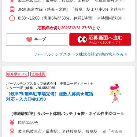
岐阜県岐阜市／最寄駅：岐阜駅、田神駅 ≪車通勤可≫ ※無料駐
JR東海道本線（熱海－米原）「岐阜」駅より車8分 名鉄各務原線「
8:30〜16:00（実働6時間30分、休憩1時間） ※時間相談OK
応募締め切り2026/12/31 23:59まで
応募画面へ進む
キープ
かんたん3ステップ！
パーソルテンプスタッフ株式会社
の他の求人をみる
岐阜県すべて
派遣社員
り
パーソルテンプスタッフ株式会社 中部コーディネートセ
ンター一課（岐阜）/26-0551955
て
［岐阜市/無料駐車場完備］複数人募集★電話
未
対応＋入力◎＠1350
［未経験歓迎］サポート体制バッチリ★髪・ネイル自由◎コールセンタ
時給1350円
岐阜県岐阜市／最寄駅：名鉄岐阜駅、岐阜駅 ※「今沢町」「ドリ