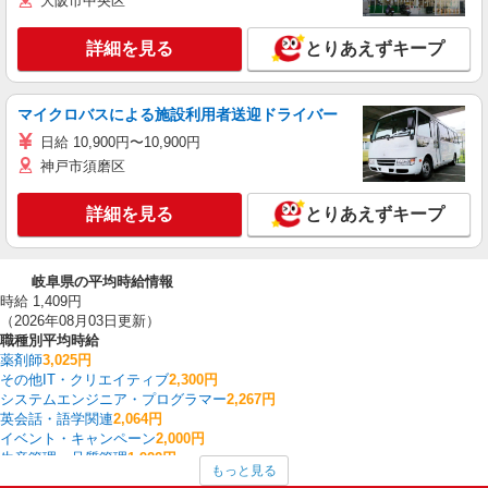
大阪市中央区
詳細を見る
とりあえずキープ
マイクロバスによる施設利用者送迎ドライバー
日給 10,900円〜10,900円
神戸市須磨区
詳細を見る
とりあえずキープ
岐阜県の平均時給情報
時給 1,409円
（2026年08月03日更新）
職種別平均時給
薬剤師
3,025円
その他IT・クリエイティブ
2,300円
システムエンジニア・プログラマー
2,267円
英会話・語学関連
2,064円
イベント・キャンペーン
2,000円
生産管理・品質管理
1,922円
もっと見る
研究開発・分析評価
1,867円