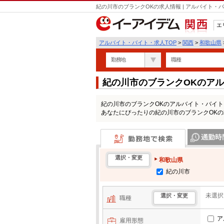
紀の川市のブランクOKの求人情報 | アルバイト
エ
関西
アルバイト・バイト・求人TOP
>
関西
>
和歌山県
勤務地
職種
紀の川市のブランクOKのア
紀の川市のブランクOKのアルバイト・バイ
あなたにぴったりの紀の川市のブランクOK
勤務地で検索
通勤時間・区
選択・変更
和歌山県
紀の川市
未選択
選択・変更
職種
ア
雇用形態