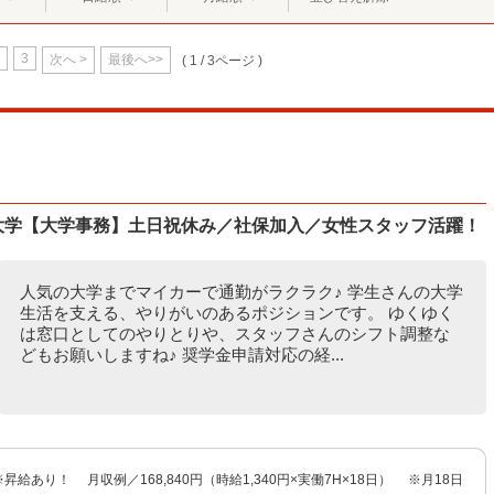
3
次へ >
最後へ>>
( 1 / 3ページ )
の大学【大学事務】土日祝休み／社保加入／女性スタッフ活躍！
人気の大学までマイカーで通勤がラクラク♪ 学生さんの大学
生活を支える、やりがいのあるポジションです。 ゆくゆく
は窓口としてのやりとりや、スタッフさんのシフト調整な
どもお願いしますね♪ 奨学金申請対応の経...
 ※昇給あり！ 月収例／168,840円（時給1,340円×実働7H×18日） ※月18日