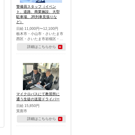
警備員スタッフ（イベン
ト、道路、商業施設、大型
駐車場、JR列車見張りな
ど）
日給 11,000円〜12,100円
栃木市・小山市・さいたま市
西区・さいたま市岩槻区・久
喜市・蓮田市
詳細はこちらから
マイクロバスにて教習所に
通う生徒の送迎ドライバー
日給 15,850円
箕面市
詳細はこちらから