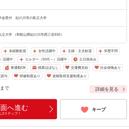
学金受付 紀の川市の私立大学
立大学 （和歌山県紀の川市西三谷930）
未経験歓迎
女性活躍中
主婦・主夫歓迎
学歴不問
）活躍中
エルダー（50代～）活躍中
土日祝休み
車通勤OK
残業ほぼなし
交通費支給
社会保険あり
服貸与
研修制度あり
資格取得支援制度あり
9 まで
詳細を見る
画面へ進む
キープ
ん3ステップ！