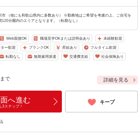
川市 （他にも和歌山県内に多数あり） ※勤務地はご希望を考慮の上、ご自宅を
間120分圏内のエリアとなります。（転勤なし）
Web面接OK
職場見学OKまたは説明会あり
未経験歓迎
ーター歓迎
ブランクOK
昇給あり
フルタイム歓迎
転勤なし
無期雇用派遣
交通費支給
社会保険あり
9 まで
詳細を見る
画面へ進む
キープ
ん3ステップ！
る