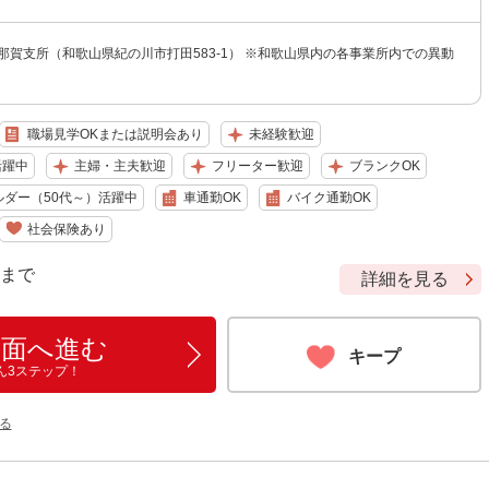
那賀支所（和歌山県紀の川市打田583-1） ※和歌山県内の各事業所内での異動
職場見学OKまたは説明会あり
未経験歓迎
活躍中
主婦・主夫歓迎
フリーター歓迎
ブランクOK
ルダー（50代～）活躍中
車通勤OK
バイク通勤OK
社会保険あり
9 まで
詳細を見る
画面へ進む
キープ
ん3ステップ！
る