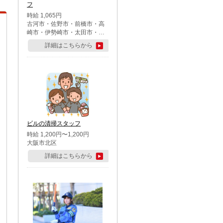
フ
時給 1,065円
古河市・佐野市・前橋市・高
崎市・伊勢崎市・太田市・館
林市・藤岡市・大泉町・さい
詳細はこちらから
たま市北区・川越市・熊谷
市・行田市・秩父市・所沢
市・飯能市・東松山市・坂戸
市・鶴ケ島市・千葉市中央
区・市川市・松戸市・習志野
市・柏市・流山市・八千代
市・足立区・江戸川区・八王
子市・町田市
ビルの清掃スタッフ
時給 1,200円〜1,200円
大阪市北区
詳細はこちらから