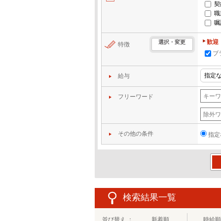
契
職
嘱
歓迎
選択・変更
特徴
ブ
給与
フリーワード
その他の条件
指定
この
検索結果一覧
並び替え ：
新着順
時給順