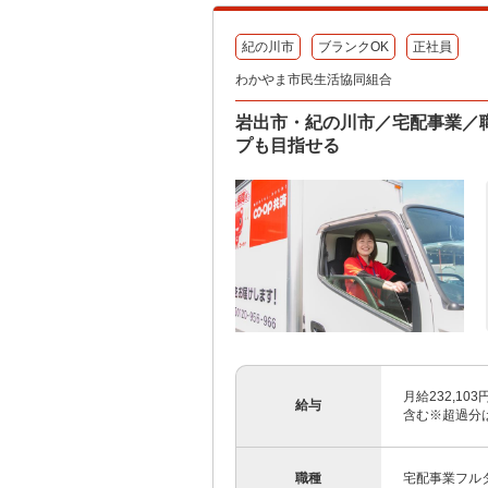
紀の川市
ブランクOK
正社員
わかやま市民生活協同組合
岩出市・紀の川市／宅配事業／
プも目指せる
月給232,10
給与
含む※超過分は別
職種
宅配事業フル