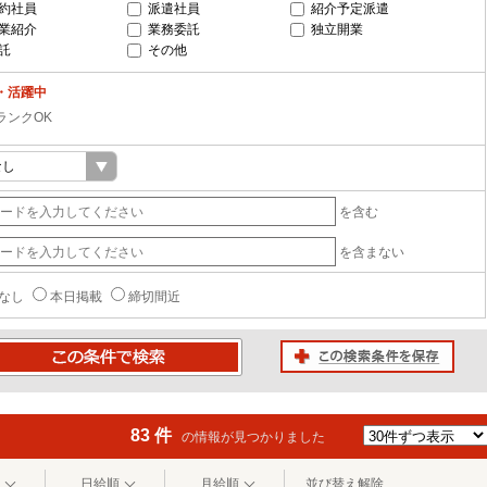
約社員
派遣社員
紹介予定派遣
業紹介
業務委託
独立開業
託
その他
・活躍中
ランクOK
を含む
を含まない
なし
本日掲載
締切間近
この検索条件を保存
条件で検索
83 件
の情報が見つかりました
日給順
月給順
並び替え解除