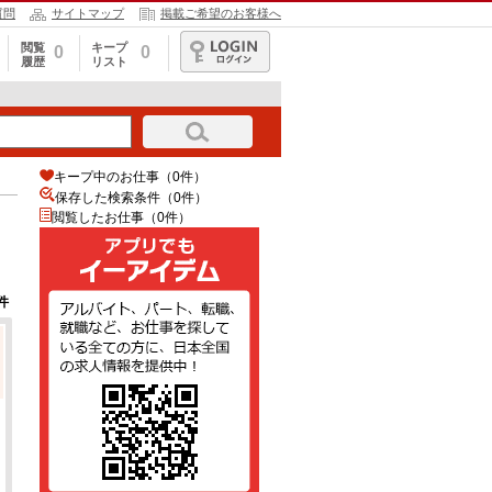
質問
サイトマップ
掲載ご希望のお客様へ
閲覧
キープ
0
0
履歴
リスト
ログイン
キープ中のお仕事（0件）
保存した検索条件（
0
件）
閲覧したお仕事（0件）
件