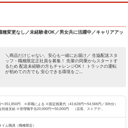
職種変更なし／未経験者OK／男女共に活躍中／キャリアアッ
＼商品だけじゃない、安心も一緒にお届け／ 生協配送スタ
ッフ・職種限定正社員を募集！ 先輩の同乗からスタートす
るため 配送未経験の方もチャレンジOK！ トラックの運転
が初めての方でも 安心できる環境をご...
3円〜351,850円 ※昇職による ※固定残業代（43,628円〜54,566円／30h分）
途支給 ※管理職手当20,000円〜50,000円 （店長、ストアデ...
タイム職員（職種限定）