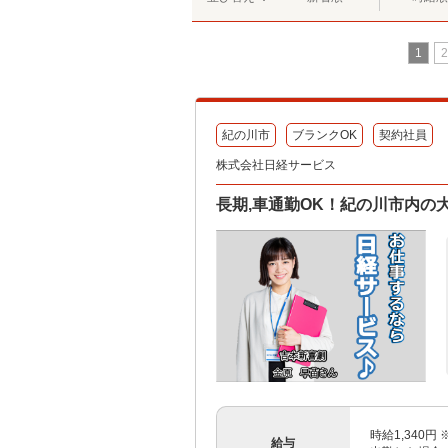
1
2
紀の川市
ブランクOK
契約社員
株式会社日経サービス
長期,車通勤OK！紀の川市内
時給1,340円
給与