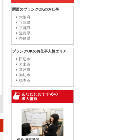
関西のブランクOKのお仕事
大阪府
兵庫県
京都府
滋賀県
奈良県
ブランクOKのお仕事人気エリア
田辺市
岩出市
新宮市
御坊市
橋本市
あなたにおすすめの
求人情報