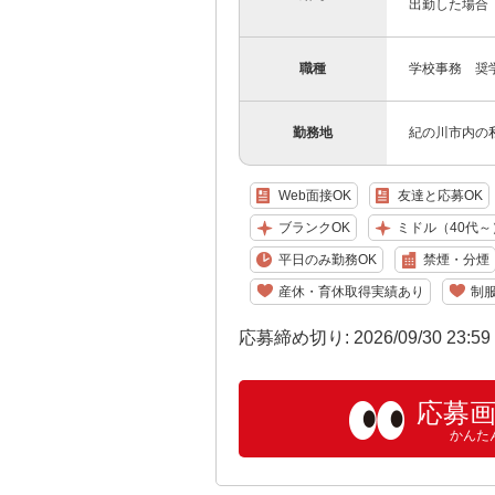
出勤した場合
職種
学校事務 奨
勤務地
紀の川市内の私
Web面接OK
友達と応募OK
ブランクOK
ミドル（40代～
平日のみ勤務OK
禁煙・分煙
産休・育休取得実績あり
制
応募締め切り: 2026/09/30 23:5
応募
かんた