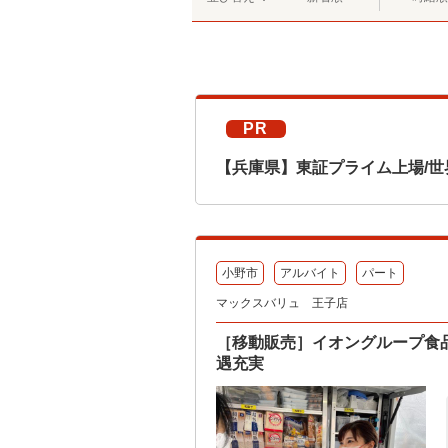
PR
【兵庫県】東証プライム上場/世
小野市
アルバイト
パート
マックスバリュ 王子店
［移動販売］イオングループ食
遇充実