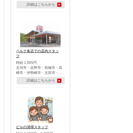
詳細はこちらから
ベルク各店での店内スタッ
フ
時給 1,065円
古河市・佐野市・前橋市・高
崎市・伊勢崎市・太田市・館
林市・藤岡市・大泉町・さい
詳細はこちらから
たま市北区・川越市・熊谷
市・行田市・秩父市・所沢
市・飯能市・東松山市・坂戸
市・鶴ケ島市・千葉市中央
区・市川市・松戸市・習志野
市・柏市・流山市・八千代
市・足立区・江戸川区・八王
子市・町田市
ビルの清掃スタッフ