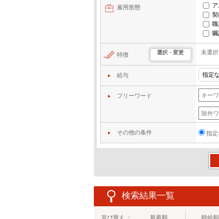
ア
雇用形態
契
職
嘱
未選択
選択・変更
特徴
給与
フリーワード
その他の条件
指定
この
検索結果一覧
並び替え ：
新着順
時給順