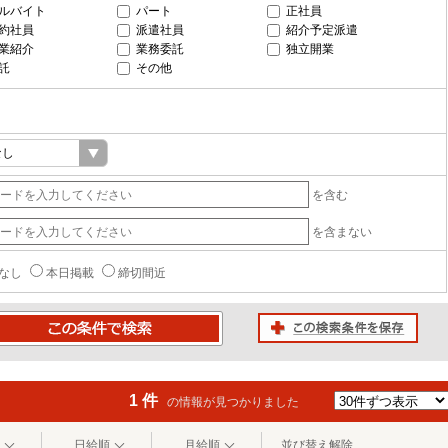
ルバイト
パート
正社員
約社員
派遣社員
紹介予定派遣
業紹介
業務委託
独立開業
託
その他
を含む
を含まない
なし
本日掲載
締切間近
この検索条件を保存
条件で検索
1 件
の情報が見つかりました
日給順
月給順
並び替え解除