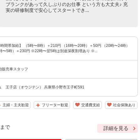
ブランクがあって久しぶりのお仕事 という方も大丈夫♪ 充
実の研修制度で安心してスタートでき...
【時間帯加給】 （5時〜8時）＋210円 （16時〜20時）＋50円 （20時〜24時）
4時〜5時）＋230円 ※22時〜翌5時は別途深夜割増あり ※...
動販売車スタッフ
ュ 王子店（オウジテン） 兵庫県小野市王子町591
主婦・主夫歓迎
フリーター歓迎
交通費支給
社会保険あり
9 まで
詳細を見る