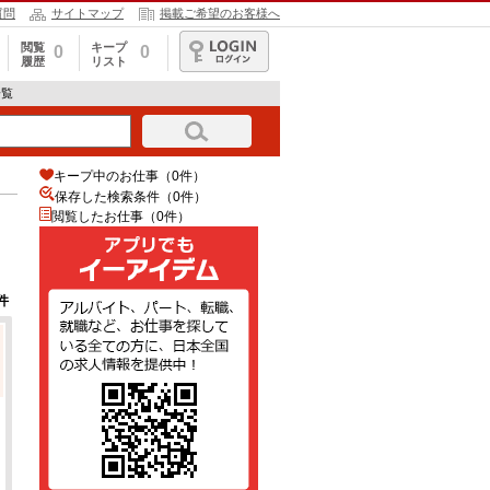
質問
サイトマップ
掲載ご希望のお客様へ
閲覧
キープ
0
0
履歴
リスト
ログイン
一覧
キープ中のお仕事（0件）
保存した検索条件（
0
件）
閲覧したお仕事（0件）
件