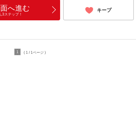
画面へ進む
キープ
ん3ステップ！
1
( 1 / 1ページ )