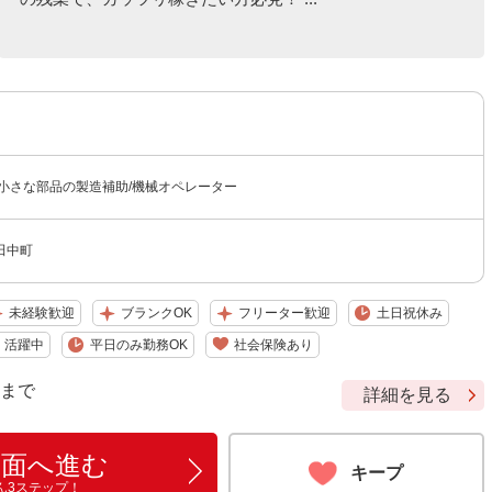
/小さな部品の製造補助/機械オペレーター
田中町
未経験歓迎
ブランクOK
フリーター歓迎
土日祝休み
）活躍中
平日のみ勤務OK
社会保険あり
9 まで
詳細を見る
画面へ進む
キープ
ん3ステップ！