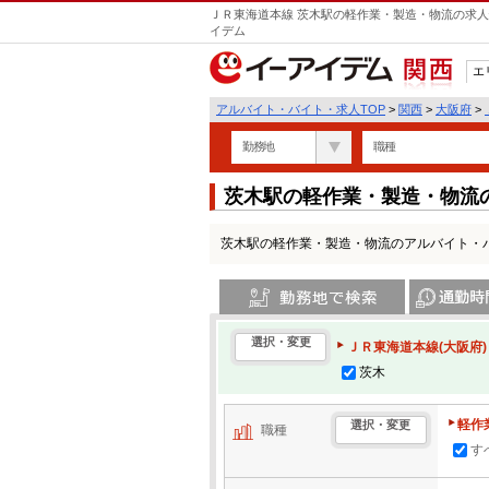
ＪＲ東海道本線 茨木駅の軽作業・製造・物流の求人
イデム
エ
関西
アルバイト・バイト・求人TOP
>
関西
>
大阪府
>
勤務地
職種
茨木駅の軽作業・製造・物流
茨木駅の軽作業・製造・物流のアルバイト・
勤務地で検索
通勤時間・区
選択・変更
ＪＲ東海道本線(大阪府)
茨木
軽作
選択・変更
職種
す