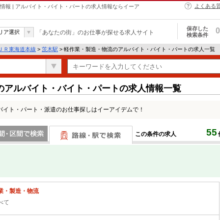
よくある
情報 | アルバイト・バイト・パートの求人情報ならイーア
保存した
0
リア選択
「あなたの街」のお仕事が探せる求人サイト
検索条件
ＪＲ東海道本線
>
茨木駅
> 軽作業・製造・物流のアルバイト・バイト・パートの求人一覧
のアルバイト・バイト・パートの求人情報一覧
バイト・パート・派遣のお仕事探しはイーアイデムで！
55
この条件の求人
間で検索
路線・駅・駅で検索
業・製造・物流
べて