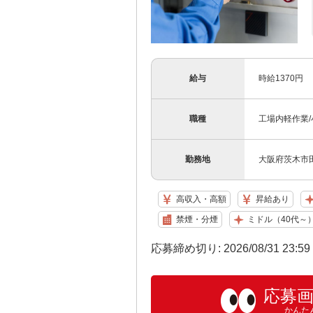
給与
時給1370円
職種
工場内軽作業
勤務地
大阪府茨木市
高収入・高額
昇給あり
禁煙・分煙
ミドル（40代～
応募締め切り: 2026/08/31 23:5
応募
かんた