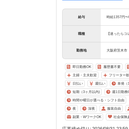
給与
時給1357円
職種
【迷ったらコ
勤務地
大阪府茨木市
即日勤務OK
履歴書不要
主婦・主夫歓迎
フリーター
日払い
週払い
単発（
短期（3ヶ月以内)
週1日勤務
時間や曜日が選べる・シフト自由
夜
深夜
服装自由
副業・WワークOK
社会保険
応募締め切り: 2026/08/31 23:5