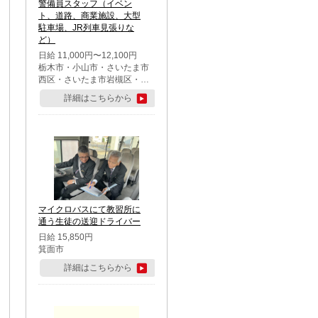
警備員スタッフ（イベン
ト、道路、商業施設、大型
駐車場、JR列車見張りな
ど）
日給 11,000円〜12,100円
栃木市・小山市・さいたま市
西区・さいたま市岩槻区・久
喜市・蓮田市
詳細はこちらから
マイクロバスにて教習所に
通う生徒の送迎ドライバー
日給 15,850円
箕面市
詳細はこちらから