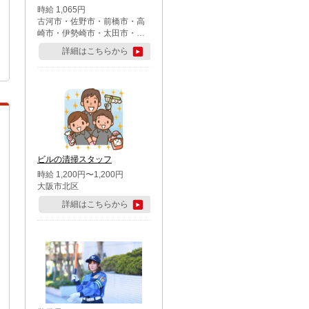
時給 1,065円
古河市・佐野市・前橋市・高
崎市・伊勢崎市・太田市・館
林市・藤岡市・大泉町・さい
詳細はこちらから
たま市北区・川越市・熊谷
市・行田市・秩父市・所沢
市・飯能市・東松山市・坂戸
市・鶴ケ島市・千葉市中央
区・市川市・松戸市・習志野
市・柏市・流山市・八千代
市・足立区・江戸川区・八王
子市・町田市
ビルの清掃スタッフ
時給 1,200円〜1,200円
大阪市北区
詳細はこちらから