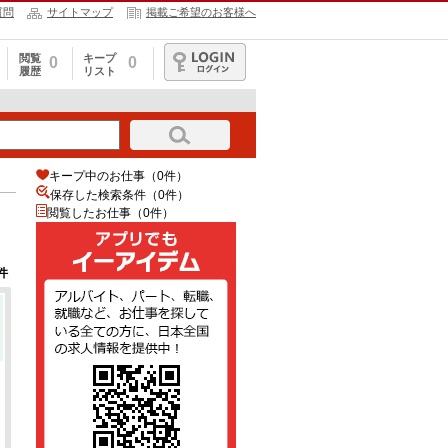
質問
サイトマップ
掲載ご希望のお客様へ
閲覧
キープ
0
0
履歴
リスト
ログイン
キープ中のお仕事（0件）
保存した検索条件（
0
件）
閲覧したお仕事（0件）
件