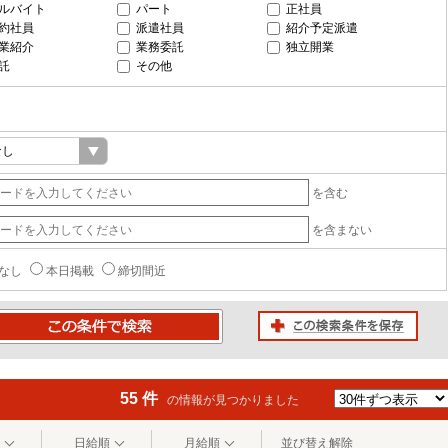
ルバイト
パート
正社員
約社員
派遣社員
紹介予定派遣
業紹介
業務委託
独立開業
託
その他
を含む
を含まない
なし
本日掲載
締切間近
この検索条件を保存
条件で検索
55 件
の情報が見つかりました
日給順
月給順
並び替え解除