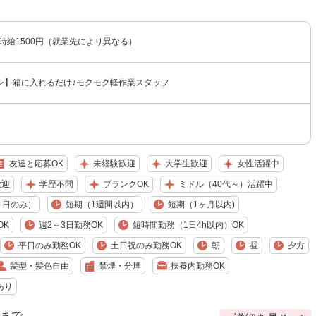
〜時給1500円（就業先により異なる）
レ】箱に入れるだけ♪モクモク軽作業スタッフ
友達と応募OK
未経験歓迎
大学生歓迎
女性活躍中
歓迎
学歴不問
ブランクOK
ミドル（40代～）活躍中
1日のみ）
短期（1週間以内）
短期（1ヶ月以内)
OK
週2～3日勤務OK
短時間勤務（1日4h以内）OK
平日のみ勤務OK
土日祝のみ勤務OK
朝
昼
夕方
髪型・髪色自由
禁煙・分煙
扶養内勤務OK
あり
9 まで