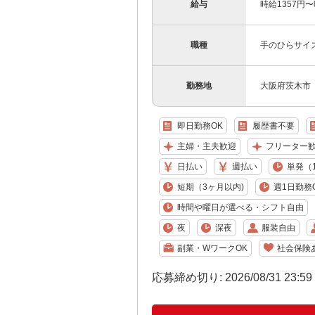
給与
時給1357円
職種
手のひらサイ
勤務地
大阪府茨木市
即日勤務OK
履歴書不要
主婦・主夫歓迎
フリーター
日払い
週払い
単発（
短期（3ヶ月以内)
週1日勤務
時間や曜日が選べる・シフト自由
夜
深夜
服装自由
副業・WワークOK
社会保険
応募締め切り: 2026/08/31 23:5