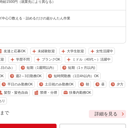
〜時給1500円（就業先により異なる）
ズ中心◎数える・詰めるだけの超かんたん作業
友達と応募OK
未経験歓迎
大学生歓迎
女性活躍中
歓迎
学歴不問
ブランクOK
ミドル（40代～）活躍中
1日のみ）
短期（1週間以内）
短期（1ヶ月以内)
OK
週2～3日勤務OK
短時間勤務（1日4h以内）OK
平日のみ勤務OK
土日祝のみ勤務OK
朝
昼
夕方
髪型・髪色自由
禁煙・分煙
扶養内勤務OK
あり
9 まで
詳細を見る