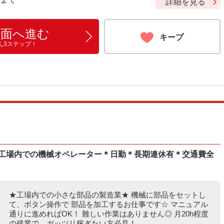
詳細を見る
画面へ進む
キープ
ん3ステップ！
＊工場内での機械オペレーター＊日勤＊長期連休有＊交通費全
★工場内での小さな部品の製造業★ 機械に部品をセットし
て、ボタン操作で 部品を加工するお仕事です☆ マニュアル
通りに進めればOK！ 難しい作業はありません◎ 月20h程度
の残業で、ガッツリ稼ぎたい方必見！ ...