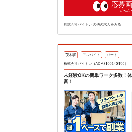
応募
かんた
株式会社バイトレ の他の求人をみる
茨木駅
アルバイト
パート
株式会社バイトレ（ADM810914GT06）
未経験OKの簡単ワーク多数！
富！