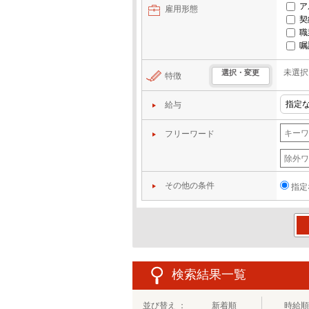
ア
雇用形態
契
職
嘱
未選択
選択・変更
特徴
給与
フリーワード
その他の条件
指定
この
検索結果一覧
並び替え ：
新着順
時給順