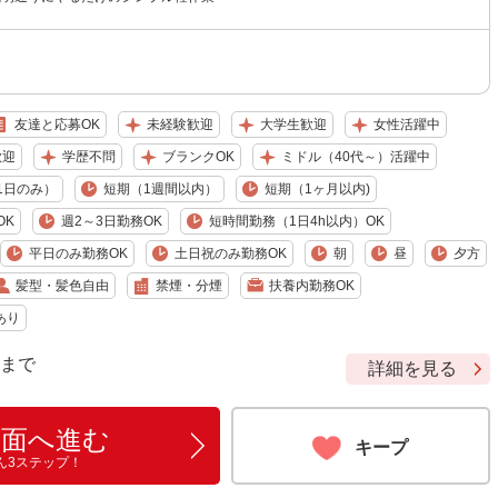
友達と応募OK
未経験歓迎
大学生歓迎
女性活躍中
歓迎
学歴不問
ブランクOK
ミドル（40代～）活躍中
1日のみ）
短期（1週間以内）
短期（1ヶ月以内)
OK
週2～3日勤務OK
短時間勤務（1日4h以内）OK
平日のみ勤務OK
土日祝のみ勤務OK
朝
昼
夕方
髪型・髪色自由
禁煙・分煙
扶養内勤務OK
あり
9 まで
詳細を見る
画面へ進む
キープ
ん3ステップ！