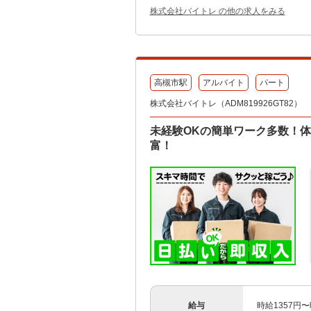
株式会社バイトレ の他の求人をみる
高槻市駅
アルバイト
パート
株式会社バイトレ（ADM819926GT82）
未経験OKの簡単ワーク多数！
富！
給与
時給1357円