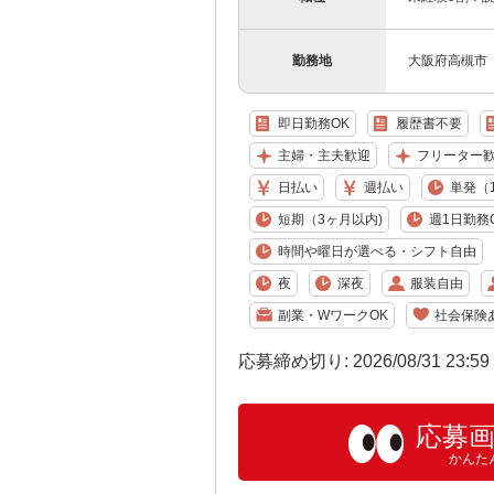
勤務地
大阪府高槻市
即日勤務OK
履歴書不要
主婦・主夫歓迎
フリーター
日払い
週払い
単発（
短期（3ヶ月以内)
週1日勤務
時間や曜日が選べる・シフト自由
夜
深夜
服装自由
副業・WワークOK
社会保険
応募締め切り: 2026/08/31 23:5
応募
かんた