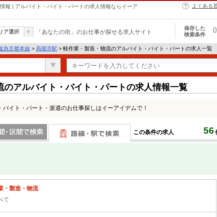
よくある
情報 | アルバイト・バイト・パートの求人情報ならイーア
保存した
0
リア選択
「あなたの街」のお仕事が探せる求人サイト
検索条件
阪急京都本線
>
高槻市駅
> 軽作業・製造・物流のアルバイト・バイト・パートの求人一覧
流のアルバイト・バイト・パートの求人情報一覧
・バイト・パート・派遣のお仕事探しはイーアイデムで！
56
この条件の求人
間で検索
路線・駅・駅で検索
業・製造・物流
べて