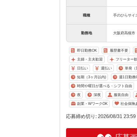
職種
手のひらサイ
勤務地
大阪府高槻市
即日勤務OK
履歴書不要
主婦・主夫歓迎
フリーター
日払い
週払い
単発（
短期（3ヶ月以内)
週1日勤務
時間や曜日が選べる・シフト自由
夜
深夜
服装自由
副業・WワークOK
社会保険
応募締め切り: 2026/08/31 23:5