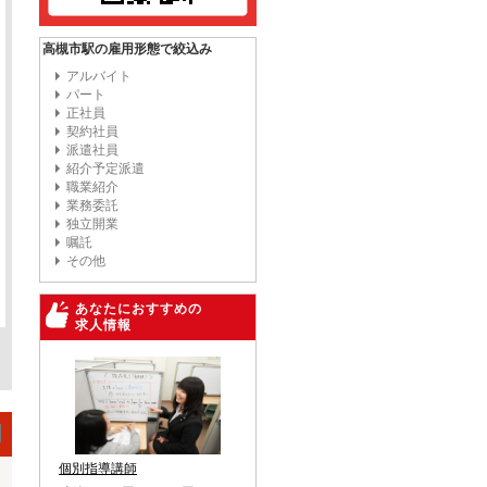
高槻市駅の雇用形態で絞込み
アルバイト
パート
正社員
契約社員
派遣社員
紹介予定派遣
職業紹介
業務委託
独立開業
嘱託
その他
あなたにおすすめの
求人情報
個別指導講師