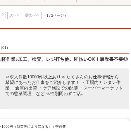
2
次へ >
最後へ>>
( 1 / 2ページ )
01）
たん軽作業♪加工、検査、レジ打ち他。即払いOK！履歴書不要◎
≪求人件数10000件以上あり≫ たくさんのお仕事情報から
希望にあったお仕事をご紹介します！ ・工場内カンタン作
業 ・倉庫内出荷 ・ケア施設での配膳 ・スーパーマーケット
での惣菜調理 など ≪性別問わずご活...
円〜1600円（就業先により異なる）＋交通費