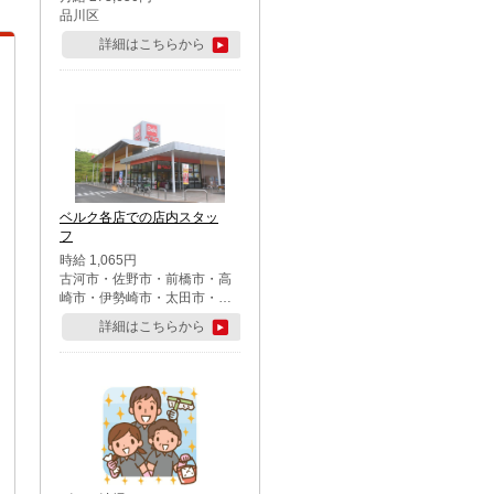
品川区
詳細はこちらから
ベルク各店での店内スタッ
フ
時給 1,065円
古河市・佐野市・前橋市・高
崎市・伊勢崎市・太田市・館
林市・藤岡市・大泉町・さい
詳細はこちらから
たま市北区・川越市・熊谷
市・行田市・秩父市・所沢
市・飯能市・東松山市・坂戸
市・鶴ケ島市・千葉市中央
区・市川市・松戸市・習志野
市・柏市・流山市・八千代
市・足立区・江戸川区・八王
子市・町田市