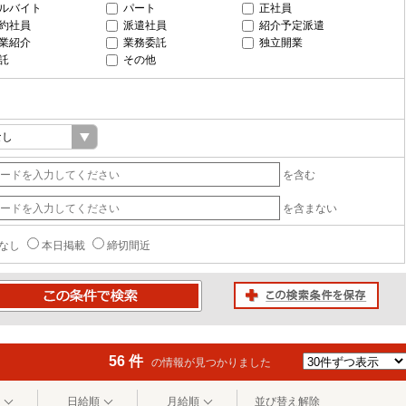
ルバイト
パート
正社員
約社員
派遣社員
紹介予定派遣
業紹介
業務委託
独立開業
託
その他
を含む
を含まない
なし
本日掲載
締切間近
この検索条件を保存
条件で検索
56 件
の情報が見つかりました
日給順
月給順
並び替え解除