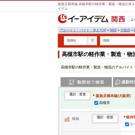
阪急京都本線 高槻市駅の軽作業・製造・物流の求人
イデム
エ
関西
アルバイト・バイト・求人TOP
>
関西
>
大阪府
>
勤務地
職種
高槻市駅の軽作業・製造・物
高槻市駅の軽作業・製造・物流のアルバイト
勤務地で検索
通勤時間・区
選択・変更
阪急京都本線(大阪府)
高槻市
軽作
選択・変更
職種
す