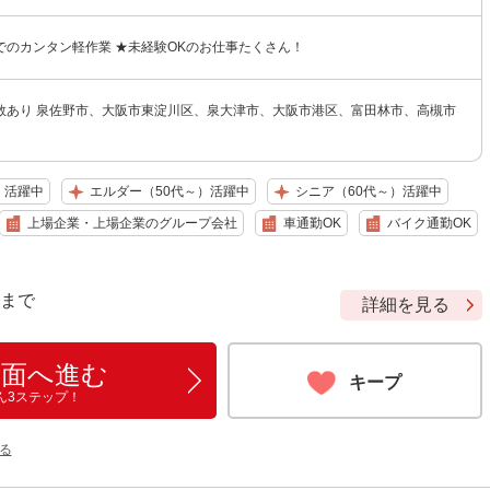
でのカンタン軽作業 ★未経験OKのお仕事たくさん！
数あり 泉佐野市、大阪市東淀川区、泉大津市、大阪市港区、富田林市、高槻市
）活躍中
エルダー（50代～）活躍中
シニア（60代～）活躍中
上場企業・上場企業のグループ会社
車通勤OK
バイク通勤OK
9 まで
詳細を見る
画面へ進む
キープ
ん3ステップ！
る