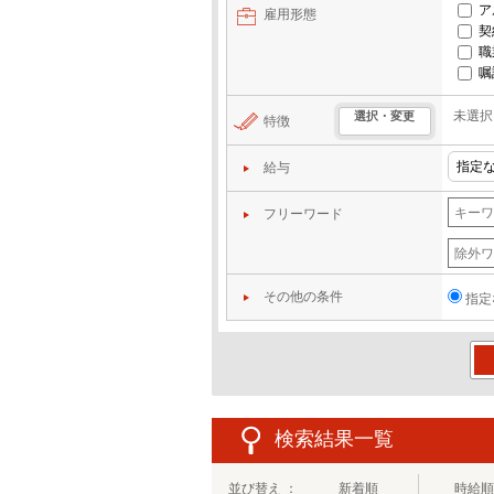
ア
雇用形態
契
職
嘱
未選択
選択・変更
特徴
給与
フリーワード
その他の条件
指定
この
検索結果一覧
並び替え ：
新着順
時給順