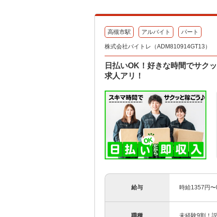
高槻市駅
アルバイト
パート
株式会社バイトレ（ADM810914GT13）
日払いOK！好きな時間でサク
求人アリ！
給与
時給1357円
職種
未経験9割！