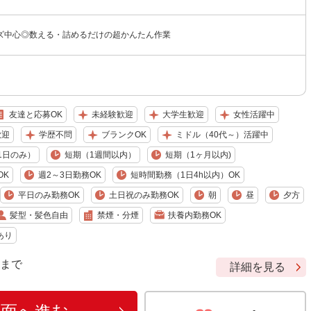
ズ中心◎数える・詰めるだけの超かんたん作業
友達と応募OK
未経験歓迎
大学生歓迎
女性活躍中
歓迎
学歴不問
ブランクOK
ミドル（40代～）活躍中
1日のみ）
短期（1週間以内）
短期（1ヶ月以内)
OK
週2～3日勤務OK
短時間勤務（1日4h以内）OK
平日のみ勤務OK
土日祝のみ勤務OK
朝
昼
夕方
髪型・髪色自由
禁煙・分煙
扶養内勤務OK
あり
9 まで
詳細を見る