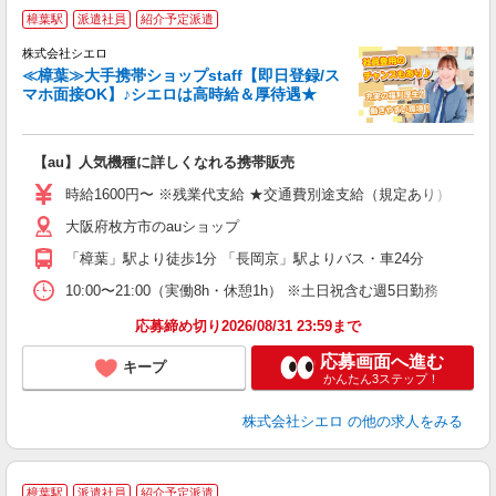
★
樟葉駅
派遣社員
紹介予定派遣
♪
株式会社シエロ
≪樟葉≫大手携帯ショップstaff【即日登録/ス
マホ面接OK】♪シエロは高時給＆厚待遇★
い
即
【au】人気機種に詳しくなれる携帯販売
躍
ー
時給1600円〜 ※残業代支給 ★交通費別途支給（規定あり） ゜+゜
自
大阪府枚方市のauショップ
ン
「樟葉」駅より徒歩1分 「長岡京」駅よりバス・車24分
10:00〜21:00（実働8h・休憩1h） ※土日祝含む週5日勤務
応募締め切り2026/08/31 23:59まで
応募画面へ進む
キープ
かんたん3ステップ！
株式会社シエロ
の他の求人をみる
★
樟葉駅
派遣社員
紹介予定派遣