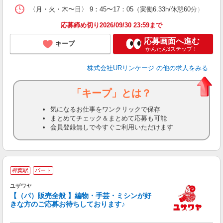
〈月・火・木〜日〉 9：45〜17：05（実働6.33h/休憩60分
応募締め切り2026/09/30 23:59まで
応募画面へ進む
キープ
かんたん3ステップ！
株式会社URリンケージ
の他の求人をみる
「キープ」とは？
気になるお仕事をワンクリックで保存
まとめてチェック＆まとめて応募も可能
会員登録無しで今すぐご利用いただけます
樟葉駅
パート
丁
ユザワヤ
未
【（パ）販売全般 】編物・手芸・ミシンが好
きな方のご応募お待ちしております♪