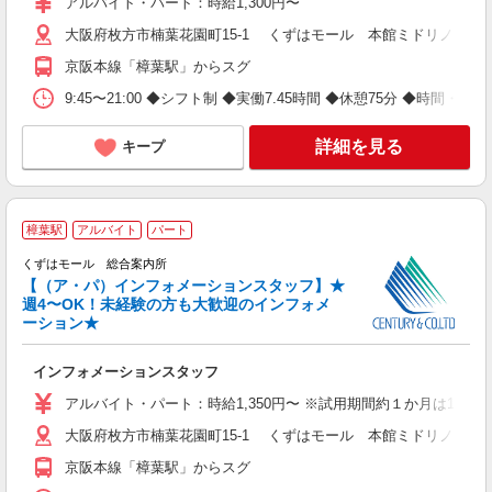
アルバイト・パート：時給1,300円〜
大阪府枚方市楠葉花園町15-1 くずはモール 本館ミドリノモール
京阪本線「樟葉駅」からスグ
9:45〜21:00 ◆シフト制 ◆実働7.45時間 ◆休憩75分 ◆時間・曜
詳細を見る
キープ
樟葉駅
アルバイト
パート
くずはモール 総合案内所
【（ア・パ）インフォメーションスタッフ】★
マ
週4〜OK！未経験の方も大歓迎のインフォメ
未
ーション★
インフォメーションスタッフ
アルバイト・パート：時給1,350円〜 ※試用期間約１か月は1,25
大阪府枚方市楠葉花園町15-1 くずはモール 本館ミドリノモール
京阪本線「樟葉駅」からスグ