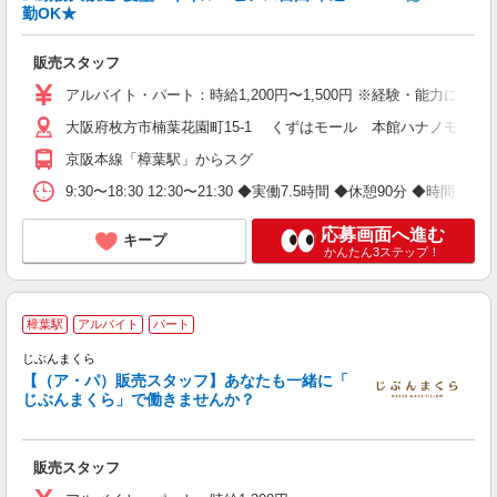
勤OK★
イ
K
販売スタッフ
アルバイト・パート：時給1,200円〜1,500円 ※経験・能力によ
大阪府枚方市楠葉花園町15-1 くずはモール 本館ハナノモール3
京阪本線「樟葉駅」からスグ
9:30〜18:30 12:30〜21:30 ◆実働7.5時間 ◆休憩90分 ◆時
応募画面へ進む
キープ
かんたん3ステップ！
樟葉駅
アルバイト
パート
じぶんまくら
【（ア・パ）販売スタッフ】あなたも一緒に「
る
じぶんまくら」で働きませんか？
販売スタッフ