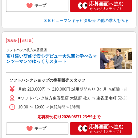
応募画面へ進む
キープ
かんたん3ステップ！
ＳＢヒューマンキャピタル㈱
の他の求人をみる
樟葉駅
正社員
ソフトバンク枚方東香里店
寄り添い研修で安心デビュー★先輩と学べるマ
ンツーマンでゆっくりスタート
ソフトバンクショップの携帯販売スタッフ
月給 210,000円 〜 210,000円 試用期間あり 3ヶ月 ※経験・能力によ
■ソフトバンク枚方東香里店 大阪府 枚方市 東香里南町 52‐23
10:00 〜 19:00 ＜休憩時間＞1時間
応募締め切り2026/08/31 23:59まで
応募画面へ進む
キープ
かんたん3ステップ！