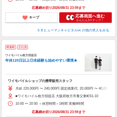
応募締め切り2026/08/31 23:59まで
応募画面へ進む
キープ
かんたん3ステップ！
ＳＢヒューマンキャピタル㈱
の他の求人をみる
樟葉駅
正社員
ワイモバイル枚方招提店
ボ
年休120日以上◎未経験も始めやすい環境★
ワイモバイルショップの携帯販売スタッフ
月給 220,000円 〜 240,000円 固定残業代: 20,000円
■ワイモバイル枚方招提店 大阪府枚方市養父東町61‐10
10:00 〜 20:00 ＜休憩時間＞1時間 実働8時間
応募締め切り2026/08/31 23:59まで