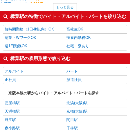
介護職・ヘルパー
1,566円
もっと見る
その他オフィスワーク・事務
1,550円
幼稚園教諭
1,550円
樟葉駅の特徴でバイト・アルバイト・パートを絞り込む
フォークリフト
1,529円
クレーン・玉掛
1,500円
短時間勤務（1日4h以内）OK
高校生OK
樟葉駅の他の職種の平均時給を見る
副業・WワークOK
扶養内勤務OK
週1日勤務OK
社宅・寮あり
樟葉駅の雇用形態で絞り込む
アルバイト
パート
正社員
派遣社員
京阪本線の駅からバイト・アルバイト・パートを探す
淀屋橋駅
北浜(大阪)駅
天満橋駅
京橋(大阪)駅
野江駅
関目駅
森小路駅
千林駅