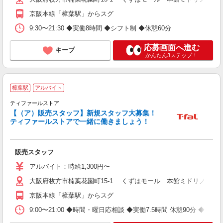
京阪本線「樟葉駅」からスグ
9:30〜21:30 ◆実働8時間 ◆シフト制 ◆休憩60分
応募画面へ進む
キープ
かんたん3ステップ！
〜
樟葉駅
アルバイト
ティファールストア
手
【（ア）販売スタッフ】新規スタッフ大募集！
未
ティファールストアで一緒に働きましょう！
ワ
販売スタッフ
アルバイト：時給1,300円〜
大阪府枚方市楠葉花園町15-1 くずはモール 本館ミドリノモール
京阪本線「樟葉駅」からスグ
9:00〜21:00 ◆時間・曜日応相談 ◆実働7.5時間 休憩90分 ◆