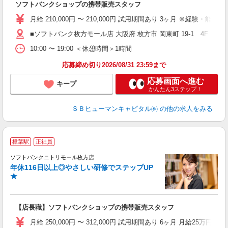
ソフトバンクショップの携帯販売スタッフ
月給 210,000円 〜 210,000円 試用期間あり 3ヶ月 ※経験・能力によ
■ソフトバンク枚方モール店 大阪府 枚方市 岡東町 19‐1 4F
10:00 〜 19:00 ＜休憩時間＞1時間
応募締め切り2026/08/31 23:59まで
応募画面へ進む
キープ
かんたん3ステップ！
ＳＢヒューマンキャピタル㈱
の他の求人をみる
樟葉駅
正社員
ば
ソフトバンクニトリモール枚方店
年休116日以上◎やさしい研修でステップUP
★
【店長職】ソフトバンクショップの携帯販売スタッフ
月給 250,000円 〜 312,000円 試用期間あり 6ヶ月 月給25万円以