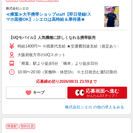
♪
株式会社シエロ
≪樟葉≫大手携帯ショップstaff【即日登録/ス
マホ面接OK】♪シエロは高時給＆厚待遇★
い
即
【UQモバイル】人気機種に詳しくなれる携帯販売
あ
時給1400円〜 ※残業代支給 ★交通費別途支給（規定あり） ゜+゜
K
大阪府枚方市のUQスポット
貸
「樟葉」駅より徒歩5分 「橋本」より徒歩32分
10:00〜20:00（実働8h・休憩1h） ※土日祝含む週5日勤務
応募締め切り2026/08/31 23:59まで
応募画面へ進む
キープ
かんたん3ステップ！
株式会社シエロ
の他の求人をみる
樟葉駅
契約社員