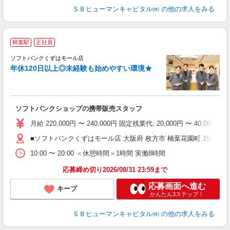
ＳＢヒューマンキャピタル㈱
の他の求人をみる
樟葉駅
正社員
ソフトバンクくずはモール店
ボ
年休120日以上◎未経験も始めやすい環境★
ソフトバンクショップの携帯販売スタッフ
月給 220,000円 〜 240,000円 固定残業代: 20,000円
■ソフトバンクくずはモール店 大阪府 枚方市 楠葉花園町 15‐1 
10:00 〜 20:00 ＜休憩時間＞1時間 実働8時間
応募締め切り2026/08/31 23:59まで
応募画面へ進む
キープ
かんたん3ステップ！
ＳＢヒューマンキャピタル㈱
の他の求人をみる