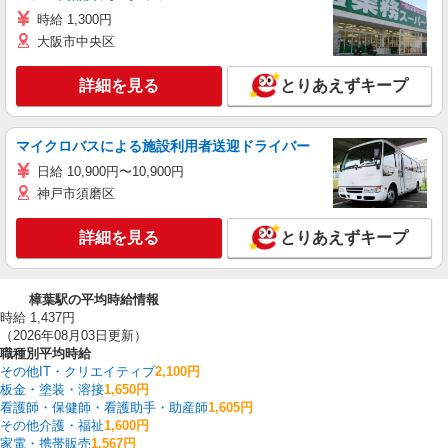
時給 1,300円
大阪市中央区
詳細を見る
とりあえずキープ
マイクロバスによる施設利用者送迎ドライバー
日給 10,900円〜10,900円
神戸市須磨区
詳細を見る
とりあえずキープ
樟葉駅の平均時給情報
時給 1,437円
（2026年08月03日更新）
職種別平均時給
その他IT・クリエイティブ
2,100円
板金・塗装・溶接
1,650円
看護師・保健師・看護助手・助産師
1,605円
その他介護・福祉
1,600円
家電・携帯販売
1,567円