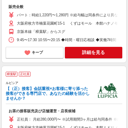
販売全般
パート：時給1,220円〜1,280円 ※給与幅は同条件により異なる
大阪府枚方市楠葉花園町15-1 くずはモール 本館ハナノモール3
京阪本線「樟葉駅」からスグ
9:45〜17:30 10:55〜20:15 ◆時間・曜日応相談 ◆実働7時間 ◆
詳細を見る
キープ
樟葉駅
正社員
ルピシア
【（正）接客】会話重視×お客様に寄り添った
接客ができる専門店で、あなたの経験を活かし
ませんか？
て
経
お茶の接客販売及び店舗運営・店長候補
正社員： 月給280,000円〜 ※試用期間3ヶ月は給与同条件 ※経
大阪府枚方市楠葉花園町15-1 くずはモール 本館ミドリノモール