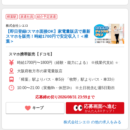
★
樟葉駅
派遣社員
紹介予定派遣
♪
株式会社シエロ
【即日登録/スマホ面接OK】家電量販店で最新
スマホを販売！時給1700円で安定収入！＜樟
葉＞
事
即
スマホ携帯販売【ドコモ】
躍
ー
時給1700円〜1800円（経験・能力による） ※残業代支給 ★交通
自
大阪府枚方市の家電量販店
ど
「樟葉」駅よりバス・車5分 「牧野」駅よりバス・車33分
10:00〜21:00（実働8h・休憩1h） ※土日祝含む週5日勤務
応募締め切り2026/08/31 23:59まで
応募画面へ進む
キープ
かんたん3ステップ！
株式会社シエロ
の他の求人をみる