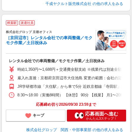
千成ヤクルト販売株式会社
の他の求人をみる
樟葉駅
派遣社員
方
株式会社グロップ 京都オフィス
［京田辺市］レンタル会社での車両整備／モク
モク作業／土日祝休み
場
躍
レンタル会社での車両整備／モクモク作業／土日祝休み
履
卒
時給1,350円〜1,688円＋交通費全額支給 ※残業代は別途全額支
O
雇入れ直後：京都府京田辺市大住池島 変更の範囲：会社の定める
車
上
JR学研都市線「大住駅」から車で5分 近鉄京都線「寺田駅」から車で
修
8:30〜18:00（実働8時間） 【休憩】 90分 【残業】 月1
応募締め切り2026/09/30 23:59まで
応募画面へ進む
キープ
かんたん3ステップ！
株式会社グロップ 関西・中部事業部
の他の求人をみる