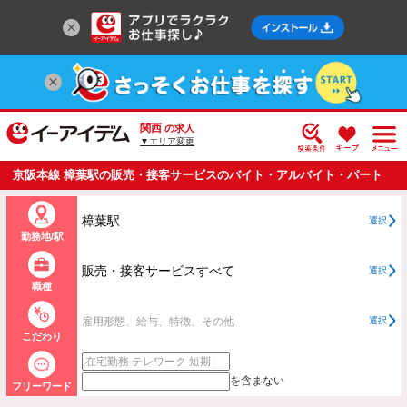
関西
の求人
▼エリア変更
京阪本線 樟葉駅の販売・接客サービスのバイト・アルバイト・パート
の求人情報一覧
樟葉駅
選択
勤務地/駅
販売・接客サービスすべて
選択
職種
雇用形態、給与、特徴、その他
選択
こだわり
を含まない
フリーワード