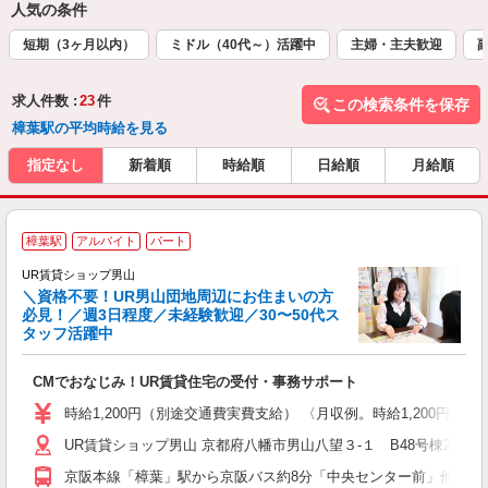
人気の条件
短期（3ヶ月以内）
ミドル（40代～）活躍中
主婦・主夫歓迎
求人件数 :
23
件
この検索条件を保存
樟葉駅の平均時給を見る
指定なし
新着順
時給順
日給順
月給順
樟葉駅
アルバイト
パート
ス
UR賃貸ショップ男山
＼資格不要！UR男山団地周辺にお住まいの方
必見！／週3日程度／未経験歓迎／30〜50代ス
タッフ活躍中
ら
CMでおなじみ！UR賃貸住宅の受付・事務サポート
入
O
時給1,200円（別途交通費実費支給） 〈月収例。時給1,200円として
代
UR賃貸ショップ男山 京都府八幡市男山八望３-１ B48号棟2階
京阪本線「樟葉」駅から京阪バス約8分「中央センター前」他下車 