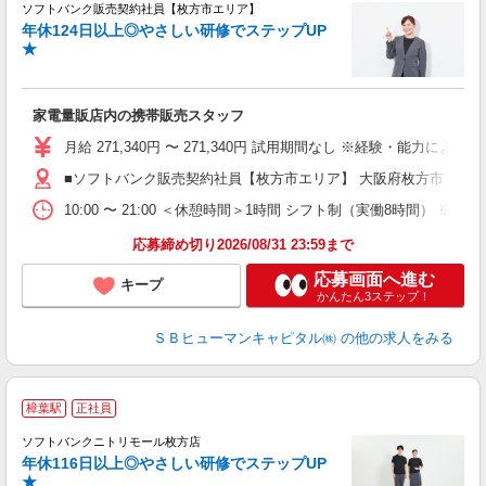
ソフトバンク販売契約社員【枚方市エリア】
年休124日以上◎やさしい研修でステップUP
で
★
ボ
ン
家電量販店内の携帯販売スタッフ
月給 271,340円 〜 271,340円 試用期間なし ※経験・能力による 
■ソフトバンク販売契約社員【枚方市エリア】 大阪府枚方市
10:00 〜 21:00 ＜休憩時間＞1時間 シフト制（実働8時間） 
応募締め切り2026/08/31 23:59まで
応募画面へ進む
キープ
かんたん3ステップ！
ＳＢヒューマンキャピタル㈱
の他の求人をみる
樟葉駅
正社員
ば
ソフトバンクニトリモール枚方店
年休116日以上◎やさしい研修でステップUP
★