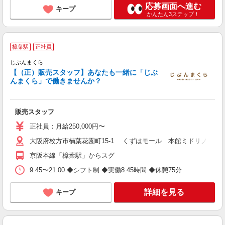
応募画面へ進む
キープ
かんたん3ステップ！
樟葉駅
正社員
じぶんまくら
未
【（正）販売スタッフ】あなたも一緒に「じぶ
夜
んまくら」で働きませんか？
販売スタッフ
正社員：月給250,000円〜
大阪府枚方市楠葉花園町15-1 くずはモール 本館ミドリノモール
京阪本線「樟葉駅」からスグ
9:45〜21:00 ◆シフト制 ◆実働8.45時間 ◆休憩75分
詳細を見る
キープ