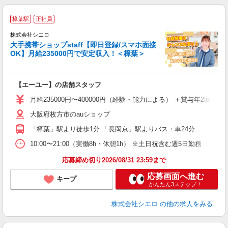
★
樟葉駅
正社員
♪
株式会社シエロ
大手携帯ショップstaff【即日登録/スマホ面接
OK】月給235000円で安定収入！＜樟葉＞
務
即
【エーユー】の店舗スタッフ
あ
月給235000円〜400000円（経験・能力による） ＋賞与年2回
直
大阪府枚方市のauショップ
服
「樟葉」駅より徒歩1分 「長岡京」駅よりバス・車24分
10:00〜21:00（実働8h・休憩1h） ※土日祝含む週5日勤務
応募締め切り2026/08/31 23:59まで
応募画面へ進む
キープ
かんたん3ステップ！
株式会社シエロ
の他の求人をみる