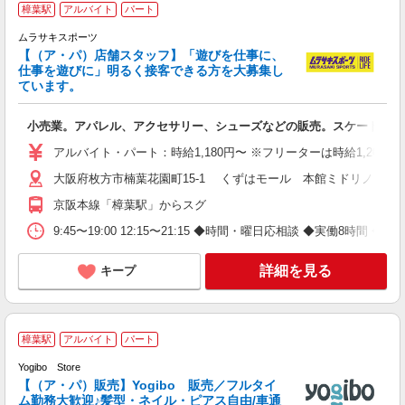
樟葉駅
アルバイト
パート
ムラサキスポーツ
【（ア・パ）店舗スタッフ】「遊びを仕事に、
て
仕事を遊びに」明るく接客できる方を大募集し
昇
ています。
小売業。アパレル、アクセサリー、シューズなどの販売。スケートボー
アルバイト・パート：時給1,180円〜 ※フリーターは時給1,200
大阪府枚方市楠葉花園町15-1 くずはモール 本館ミドリノモール
京阪本線「樟葉駅」からスグ
9:45〜19:00 12:15〜21:15 ◆時間・曜日応相談 ◆実働8
詳細を見る
キープ
樟葉駅
アルバイト
パート
Yogibo Store
【（ア・パ）販売】Yogibo 販売／フルタイ
オ
ム勤務大歓迎♪髪型・ネイル・ピアス自由/車通