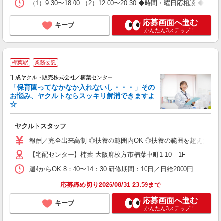
（1）9:30〜18:00 （2）12:00〜20:30 ◆時間・曜日応相談
応募画面へ進む
キープ
かんたん3ステップ！
樟葉駅
業務委託
千成ヤクルト販売株式会社／楠葉センター
「保育園ってなかなか入れないし・・・」その
お悩み、ヤクルトならスッキリ解消できますよ
☆
に
ヤクルトスタッフ
未
報酬／完全出来高制 ◎扶養の範囲内OK ◎扶養の範囲を超えた高収
車
【宅配センター】楠葉 大阪府枚方市楠葉中町1-10 1F
週4からOK 8：40〜14：30 研修期間：10日／日給2000円
応募締め切り2026/08/31 23:59まで
応募画面へ進む
キープ
かんたん3ステップ！