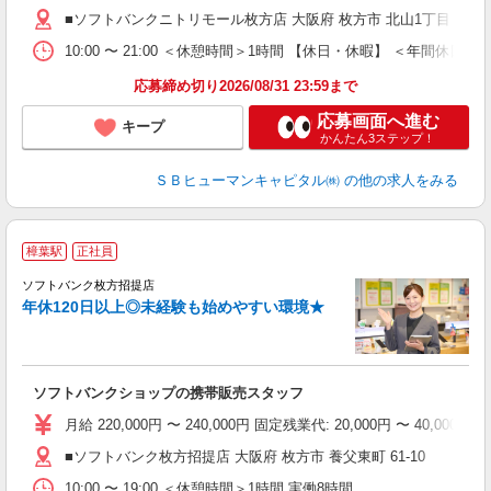
■ソフトバンクニトリモール枚方店 大阪府 枚方市 北山1丁目 2‐1 
10:00 〜 21:00 ＜休憩時間＞1時間 【休日・休暇】 ＜
応募締め切り2026/08/31 23:59まで
応募画面へ進む
キープ
かんたん3ステップ！
ＳＢヒューマンキャピタル㈱
の他の求人をみる
樟葉駅
正社員
ソフトバンク枚方招提店
ボ
年休120日以上◎未経験も始めやすい環境★
ソフトバンクショップの携帯販売スタッフ
月給 220,000円 〜 240,000円 固定残業代: 20,000円
■ソフトバンク枚方招提店 大阪府 枚方市 養父東町 61‐10
10:00 〜 19:00 ＜休憩時間＞1時間 実働8時間