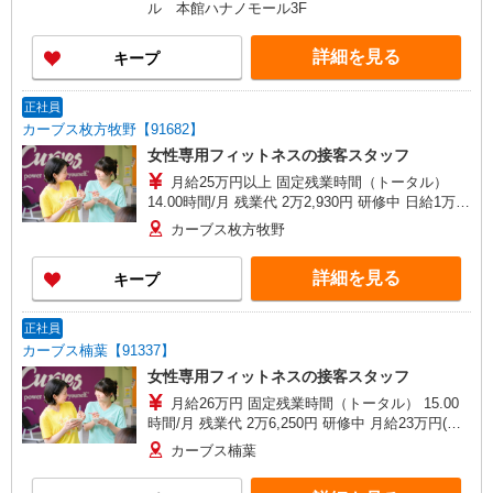
ル 本館ハナノモール3F
詳細を見る
キープ
正社員
カーブス枚方牧野【91682】
女性専用フィットネスの接客スタッフ
月給25万円以上 固定残業時間（トータル）
14.00時間/月 残業代 2万2,930円 研修中 日給1万
763円以上(研修期間3ヶ月 習熟度により変動) ・基
カーブス枚方牧野
本給 213,070円 ・固定残業代（14時間）
22,930円 ※固定残業時間を超える時間外労働、休
詳細を見る
キープ
日労働および深夜労働に対して割増賃金を追加で
お支払い ・夕刻手当 14,000円〜
正社員
カーブス楠葉【91337】
女性専用フィットネスの接客スタッフ
月給26万円 固定残業時間（トータル） 15.00
時間/月 残業代 2万6,250円 研修中 月給23万円(研
修期間3ヶ月) 研修中 固定残業時間（トータル）
カーブス楠葉
15.00時間/月 研修中 残業代 2万6,250円 賞与 年
２回 給与年1回昇給あり 報奨金等あり