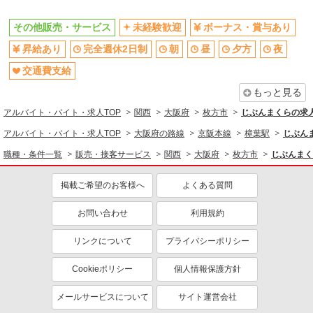
その他販売・サービス
未経験歓迎
ボーナス・賞与あり
昇給あり
完全週休2日制
朝
昼
夕方
夜
交通費支給
もっと見る
アルバイト・バイト・求人TOP
関西
大阪府
枚方市
じぶんまくらの求
アルバイト・バイト・求人TOP
大阪府の路線
京阪本線
樟葉駅
じぶん
職種・条件一覧
販売・接客サービス
関西
大阪府
枚方市
じぶんまく
掲載ご希望のお客様へ
よくある質問
お問い合わせ
利用規約
リンクについて
プライバシーポリシー
Cookieポリシー
個人情報保護方針
メールサービスについて
サイト運営会社