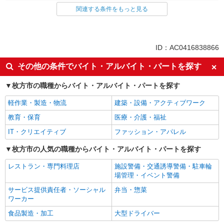
関連する条件をもっと見る
同じ雇用形態から樟葉駅の求人を探す
正社員
同じ特徴から樟葉駅の求人を探す
ID：AC0416838866
未経験歓迎
ボーナス・賞与あり
その他の条件でバイト・アルバイト・パートを探す
昇給あり
完全週休2日制
枚方市の職種からバイト・アルバイト・パートを探す
朝
昼
軽作業・製造・物流
建築・設備・アクティブワーク
夕方
夜
教育・保育
医療・介護・福祉
交通費支給
社会保険あり
IT・クリエイティブ
ファッション・アパレル
同じ職種から求人を探す
枚方市の人気の職種からバイト・アルバイト・パートを探す
販売・接客サービス
レストラン・専門料理店
施設警備・交通誘導警備・駐車輪
同じ特徴から求人を探す
場管理・イベント警備
未経験歓迎
ボーナス・賞与あり
サービス提供責任者・ソーシャル
弁当・惣菜
ワーカー
交通費支給
社会保険あり
食品製造・加工
大型ドライバー