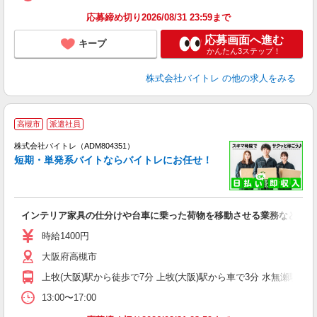
応募締め切り2026/08/31 23:59まで
応募画面へ進む
キープ
かんたん3ステップ！
株式会社バイトレ
の他の求人をみる
高槻市
派遣社員
ィ
株式会社バイトレ（ADM804351）
短期・単発系バイトならバイトレにお任せ！
い
インテリア家具の仕分けや台車に乗った荷物を移動させる業務など
即
活
時給1400円
（
大阪府高槻市
煙
週
上牧(大阪)駅から徒歩で7分 上牧(大阪)駅から車で3分 水無瀬駅か
13:00〜17:00