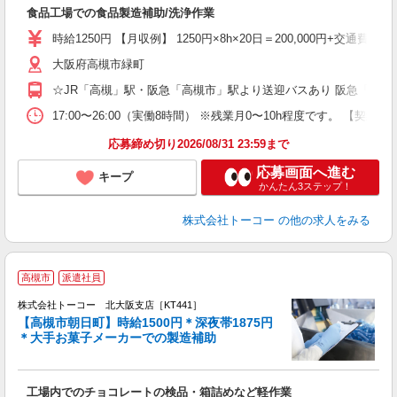
送
食品工場での食品製造補助/洗浄作業
婦
～
時給1250円 【月収例】 1250円×8h×20日＝200,000円+交通費
大阪府高槻市緑町
☆JR「高槻」駅・阪急「高槻市」駅より送迎バスあり 阪急「高槻
17:00〜26:00（実働8時間） ※残業月0〜10h程度です
応募締め切り2026/08/31 23:59まで
応募画面へ進む
キープ
かんたん3ステップ！
株式会社トーコー
の他の求人をみる
☆
高槻市
派遣社員
＊
株式会社トーコー 北大阪支店［KT441］
【高槻市朝日町】時給1500円＊深夜帯1875円
＊大手お菓子メーカーでの製造補助
方
高
工場内でのチョコレートの検品・箱詰めなど軽作業
婦