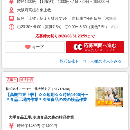
時給1300円 【月収例】 1300円×7.5h×20日＝195000円
大阪府高槻市東上牧
阪急「上牧」駅より徒歩で9分 自転車で4分 阪急「水無瀬」駅よ
①23:30〜8:00（実働7.5h） ②0:00〜8:30（実働7
応募締め切り2026/08/31 23:59まで
応募画面へ進む
キープ
かんたん3ステップ！
株式会社トーコー
の他の求人をみる
☆
高槻市
派遣社員
1
休
株式会社トーコー 北大阪支店［KT717U60］
駅
【高槻市東上牧】☆☆短期☆☆時給1400円〜
＊食品工場内作業＊冷凍食品の袋の検品作業
支
の
高
大手食品工場/冷凍食品の袋の検品作業
内
（
時給①1450円 ②1400円