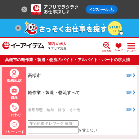
関西
の求人
▼エリア変更
高槻市の軽作業・製造・物流のバイト・アルバイト・パートの求人情
報一覧
高槻市
選択
勤務地/駅
軽作業・製造・物流すべて
選択
職種
雇用形態、給与、特徴、その他
選択
こだわり
を含まない
フリーワード