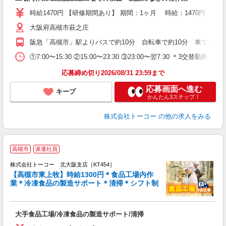
と
ル
時給1470円 【研修期間あり】 期間：1ヶ月 時給：1470円
大阪府高槻市萩之庄
阪急「高槻市」駅よりバスで約10分 自転車で約10分 車で約6分
①7:00〜15:30 ②15:00〜23:30 ③23:00〜翌7:
応募締め切り2026/08/31 23:59まで
応募画面へ進む
キープ
かんたん3ステップ！
株式会社トーコー
の他の求人をみる
☆
高槻市
派遣社員
①
ら
株式会社トーコー 北大阪支店［KT454］
費
【高槻市東上牧】時給1300円＊食品工場内作
勤
業＊冷凍食品の製造サポート＊清掃＊シフト制
K
中
高
大手食品工場/冷凍食品の製造サポート/清掃
カ