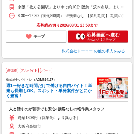
京阪「枚方公園駅」より車で約10分 阪急「茨木市駅」より車で約1
8:30〜17:30（実働8時間） ※残業なし 【契約期間】 期
応募締め切り2026/08/31 23:59まで
応募画面へ進む
キープ
かんたん3ステップ！
株式会社トーコー
の他の求人をみる
高槻市
アルバイト
パート
株式会社バイトレ（ADM814117）
週1〜好きな時間だけで働ける自由バイト！単
発も長期もOK。スポット・単発案件がとにか
も
く豊富！
気
人と話すのが苦手でも安心♪接客なしの軽作業スタッフ
即
活
時給1308円（就業先により異なる）
（
大阪府高槻市
短
K