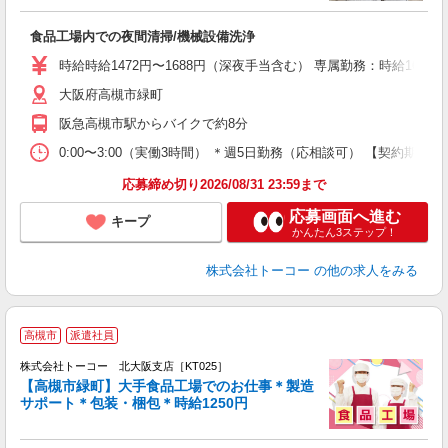
車
活
食品工場内での夜間清掃/機械設備洗浄
時給時給1472円〜1688円（深夜手当含む） 専属勤務：時給168
大阪府高槻市緑町
阪急高槻市駅からバイクで約8分
0:00〜3:00（実働3時間） ＊週5日勤務（応相談可） 【契
応募締め切り2026/08/31 23:59まで
応募画面へ進む
キープ
かんたん3ステップ！
株式会社トーコー
の他の求人をみる
＊
高槻市
派遣社員
株式会社トーコー 北大阪支店［KT025］
仕
【高槻市緑町】大手食品工場でのお仕事＊製造
槻
サポート＊包装・梱包＊時給1250円
K