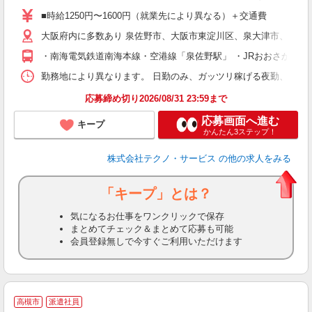
ア
■時給1250円〜1600円（就業先により異なる）＋交通費
の
大阪府内に多数あり 泉佐野市、大阪市東淀川区、泉大津市、大阪
・南海電気鉄道南海本線・空港線「泉佐野駅」 ・JRおおさか東線「
勤務地により異なります。 日勤のみ、ガッツリ稼げる夜勤、シフトによる交
応募締め切り2026/08/31 23:59まで
応募画面へ進む
キープ
かんたん3ステップ！
株式会社テクノ・サービス
の他の求人をみる
「キープ」とは？
気になるお仕事をワンクリックで保存
まとめてチェック＆まとめて応募も可能
会員登録無しで今すぐご利用いただけます
高槻市
派遣社員
給