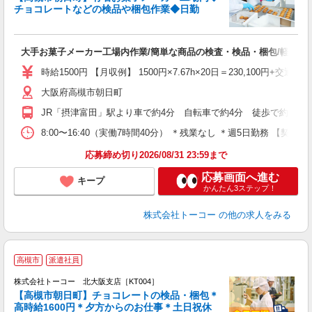
チョコレートなどの検品や梱包作業◆日勤
で
高
大手お菓子メーカー工場内作業/簡単な商品の検査・検品・梱包/軽作業
婦
活
時給1500円 【月収例】 1500円×7.67h×20日＝230,100円+交通費
大阪府高槻市朝日町
JR「摂津富田」駅より車で約4分 自転車で約4分 徒歩で約13分
8:00〜16:40（実働7時間40分） ＊残業なし ＊週5日勤
応募締め切り2026/08/31 23:59まで
応募画面へ進む
キープ
かんたん3ステップ！
株式会社トーコー
の他の求人をみる
◎
高槻市
派遣社員
間
株式会社トーコー 北大阪支店［KT004］
【高槻市朝日町】チョコレートの検品・梱包＊
高時給1600円＊夕方からのお仕事＊土日祝休