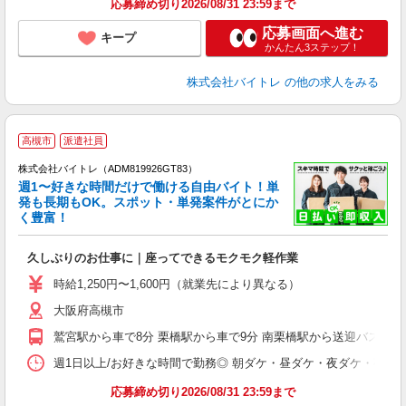
応募締め切り2026/08/31 23:59まで
応募画面へ進む
キープ
かんたん3ステップ！
株式会社バイトレ
の他の求人をみる
高槻市
派遣社員
株式会社バイトレ（ADM819926GT83）
週1〜好きな時間だけで働ける自由バイト！単
発も長期もOK。スポット・単発案件がとにか
も
く豊富！
気
久しぶりのお仕事に｜座ってできるモクモク軽作業
即
活
時給1,250円〜1,600円（就業先により異なる）
（
大阪府高槻市
短
K
鷲宮駅から車で8分 栗橋駅から車で9分 南栗橋駅から送迎バスで20
日
髪
週1日以上/お好きな時間で勤務◎ 朝ダケ・昼ダケ・夜ダケ・夜勤など、 ご自
応募締め切り2026/08/31 23:59まで