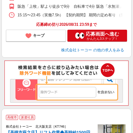
阪急「上牧」駅より徒歩で9分 自転車で4分 阪急「水無瀬」駅よ
15:15〜23:45（実働7.5h） 【契約期間】 期間の定め有
応募締め切り2026/08/31 23:59まで
応募画面へ進む
キープ
かんたん3ステップ！
株式会社トーコー
の他の求人をみる
高槻市
派遣社員
の
0
株式会社トーコー 北大阪支店［KT746］
・
【高槻市萩之庄】リフト作業◆高時給1500円