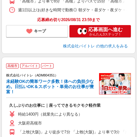
「高槻市」より車で8分 「高槻」よりバスで15分 「高槻市」より
日
髪
週1日以上/お好きな時間で勤務◎ 朝ダケ・昼ダケ・夜ダケ・夜勤など、 ご自
応募締め切り2026/08/31 23:59まで
応募画面へ進む
キープ
かんたん3ステップ！
株式会社バイトレ
の他の求人をみる
高槻市
アルバイト
パート
株式会社バイトレ（ADM804351）
未経験OKの簡単ワーク多数！体への負担少な
め。日払いOK＆スポット・単発のお仕事が豊
富！
ス
ロ
久しぶりのお仕事に｜座ってできるモクモク軽作業
即
活
時給1400円（就業先により異なる）
（
大阪府高槻市
短
K
「上牧(大阪)」より徒歩で7分 「上牧(大阪)」より車で3分 「水無
日