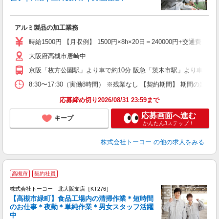
高
と
ル
アルミ製品の加工業務
時給1500円 【月収例】 1500円×8h×20日＝240000円+交通費
大阪府高槻市唐崎中
京阪「枚方公園駅」より車で約10分 阪急「茨木市駅」より車で約1
8:30〜17:30（実働8時間） ※残業なし 【契約期間】 期
応募締め切り2026/08/31 23:59まで
応募画面へ進む
キープ
かんたん3ステップ！
株式会社トーコー
の他の求人をみる
高槻市
契約社員
ル
株式会社トーコー 北大阪支店［KT276］
【高槻市緑町】食品工場内の清掃作業＊短時間
のお仕事＊夜勤＊単純作業＊男女スタッフ活躍
験
中