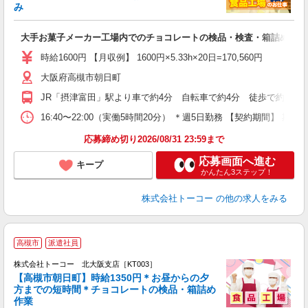
み
ン
高
大手お菓子メーカー工場内でのチョコレートの検品・検査・箱詰め
ー
ド
時給1600円 【月収例】 1600円×5.33h×20日=170,560円
大阪府高槻市朝日町
JR「摂津富田」駅より車で約4分 自転車で約4分 徒歩で約13分
16:40〜22:00（実働5時間20分） ＊週5日勤務 【契約
応募締め切り2026/08/31 23:59まで
応募画面へ進む
キープ
かんたん3ステップ！
株式会社トーコー
の他の求人をみる
高槻市
派遣社員
【
株式会社トーコー 北大阪支店［KT003］
ご
【高槻市朝日町】時給1350円＊お昼からの夕
方までの短時間＊チョコレートの検品・箱詰め
作業