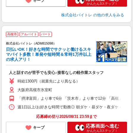
キープ
かんたん3ステップ！
株式会社バイトレ
の他の求人をみる
高槻市
アルバイト
パート
株式会社バイトレ（ADM815098）
く
日払いOK！好きな時間でサクッと働けるスキ
マバイト多数！単発や短時間＆常時1万件以上
☆
の求人アリ！
験
人と話すのが苦手でも安心♪接客なしの軽作業スタッフ
即
活
時給1300円（就業先により異なる）
（
大阪府高槻市氷室町
短
K
「摂津富田」より車で6分 「茨木市」より車で12分 「高槻」より徒
日
髪
週1日以上/お好きな時間で勤務◎ 朝ダケ・昼ダケ・夜ダケ・夜勤など、 ご自
応募締め切り2026/08/31 23:59まで
応募画面へ進む
キープ
かんたん3ステップ！