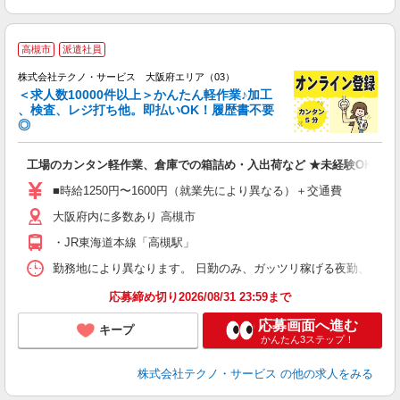
≪
高槻市
派遣社員
株式会社テクノ・サービス 大阪府エリア（03）
＜求人数10000件以上＞かんたん軽作業♪加工
、検査、レジ打ち他。即払いOK！履歴書不要
◎
お
工場のカンタン軽作業、倉庫での箱詰め・入出荷など ★未経験OKのお
未
ア
■時給1250円〜1600円（就業先により異なる）＋交通費
の
大阪府内に多数あり 高槻市
・JR東海道本線「高槻駅」
勤務地により異なります。 日勤のみ、ガッツリ稼げる夜勤、シフトによる交
応募締め切り2026/08/31 23:59まで
応募画面へ進む
キープ
かんたん3ステップ！
株式会社テクノ・サービス
の他の求人をみる