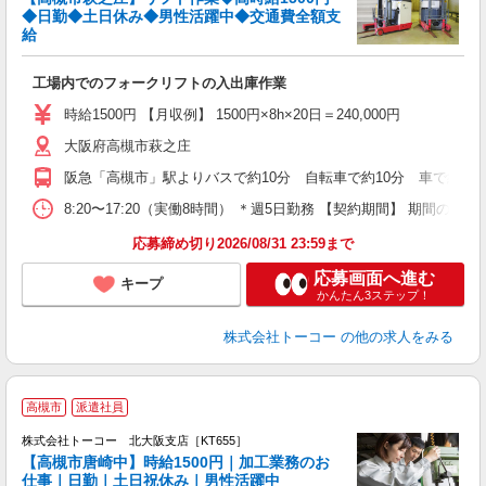
学
◆日勤◆土日休み◆男性活躍中◆交通費全額支
給
い
高
工場内でのフォークリフトの入出庫作業
時給1500円 【月収例】 1500円×8h×20日＝240,000円
大阪府高槻市萩之庄
阪急「高槻市」駅よりバスで約10分 自転車で約10分 車で約6分
8:20〜17:20（実働8時間） ＊週5日勤務 【契約期間】 
応募締め切り2026/08/31 23:59まで
応募画面へ進む
キープ
かんたん3ステップ！
株式会社トーコー
の他の求人をみる
☆
高槻市
派遣社員
土
株式会社トーコー 北大阪支店［KT655］
高
【高槻市唐崎中】時給1500円｜加工業務のお
だ
仕事｜日勤｜土日祝休み｜男性活躍中