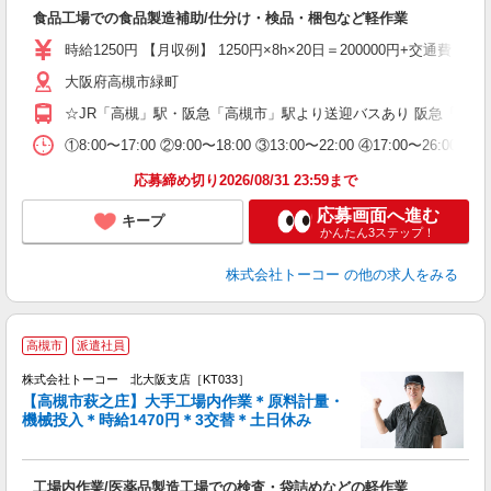
送
食品工場での食品製造補助/仕分け・検品・梱包など軽作業
婦
～
時給1250円 【月収例】 1250円×8h×20日＝200000円+交通費
大阪府高槻市緑町
☆JR「高槻」駅・阪急「高槻市」駅より送迎バスあり 阪急「高槻
①8:00〜17:00 ②9:00〜18:00 ③13:00〜22:0
応募締め切り2026/08/31 23:59まで
応募画面へ進む
キープ
かんたん3ステップ！
株式会社トーコー
の他の求人をみる
高槻市
派遣社員
株式会社トーコー 北大阪支店［KT033］
給
【高槻市萩之庄】大手工場内作業＊原料計量・
3
機械投入＊時給1470円＊3交替＊土日休み
・
定
高
工場内作業/医薬品製造工場での検査・袋詰めなどの軽作業