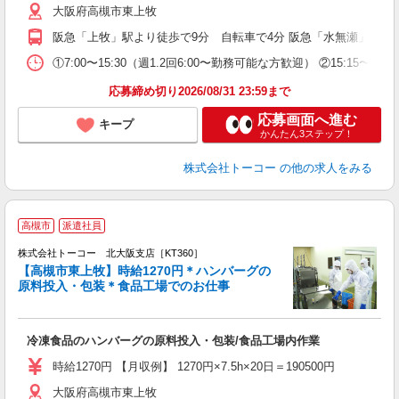
大阪府高槻市東上牧
阪急「上牧」駅より徒歩で9分 自転車で4分 阪急「水無瀬」駅よ
①7:00〜15:30（週1.2回6:00〜勤務可能な方歓迎） ②
応募締め切り2026/08/31 23:59まで
応募画面へ進む
キープ
かんたん3ステップ！
株式会社トーコー
の他の求人をみる
高槻市
派遣社員
☆
株式会社トーコー 北大阪支店［KT360］
【高槻市東上牧】時給1270円＊ハンバーグの
代
原料投入・包装＊食品工場でのお仕事
充
性
高
冷凍食品のハンバーグの原料投入・包装/食品工場内作業
カ
時給1270円 【月収例】 1270円×7.5h×20日＝190500円
大阪府高槻市東上牧