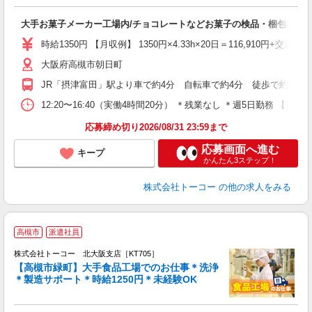
制
車
大手お菓子メーカー工場内/チョコレートなどお菓子の検品・梱包/軽作
主
中
時給1350円 【月収例】 1350円×4.33h×20日＝116,910円+交通費
大阪府高槻市朝日町
JR「摂津富田」駅より車で約4分 自転車で約4分 徒歩で約13分
12:20〜16:40（実働4時間20分） ＊残業なし ＊週5日
応募締め切り2026/08/31 23:59まで
応募画面へ進む
キープ
かんたん3ステップ！
株式会社トーコー
の他の求人をみる
＊
高槻市
派遣社員
株式会社トーコー 北大阪支店［KT705］
ス
【高槻市緑町】大手食品工場でのお仕事＊洗浄
駅
＊製造サポート＊時給1250円＊未経験OK
休