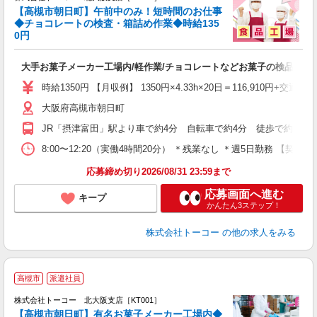
ご
【高槻市朝日町】午前中のみ！短時間のお仕事
◆チョコレートの検査・箱詰め作業◆時給135
0円
て
車
大手お菓子メーカー工場内/軽作業/チョコレートなどお菓子の検品・梱
婦
活
時給1350円 【月収例】 1350円×4.33h×20日＝116,910円+交通費
大阪府高槻市朝日町
JR「摂津富田」駅より車で約4分 自転車で約4分 徒歩で約13分
8:00〜12:20（実働4時間20分） ＊残業なし ＊週5日勤
応募締め切り2026/08/31 23:59まで
応募画面へ進む
キープ
かんたん3ステップ！
株式会社トーコー
の他の求人をみる
◎
高槻市
派遣社員
株式会社トーコー 北大阪支店［KT001］
ま
【高槻市朝日町】有名お菓子メーカー工場内◆