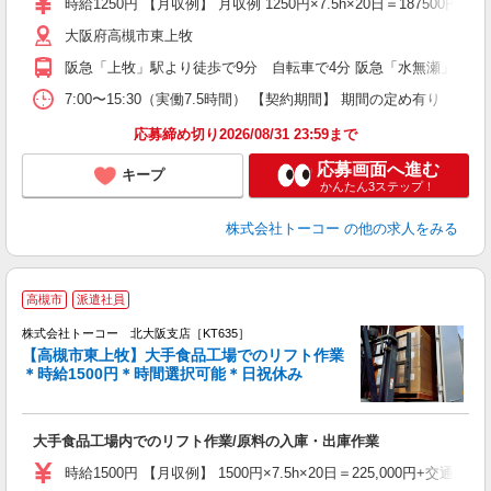
時給1250円 【月収例】 月収例 1250円×7.5h×20日＝187500円＋
大阪府高槻市東上牧
阪急「上牧」駅より徒歩で9分 自転車で4分 阪急「水無瀬」駅よ
7:00〜15:30（実働7.5時間） 【契約期間】 期間の定め
応募締め切り2026/08/31 23:59まで
応募画面へ進む
キープ
かんたん3ステップ！
株式会社トーコー
の他の求人をみる
高槻市
派遣社員
の
回
株式会社トーコー 北大阪支店［KT635］
【高槻市東上牧】大手食品工場でのリフト作業
＊時給1500円＊時間選択可能＊日祝休み
も
★
高
大手食品工場内でのリフト作業/原料の入庫・出庫作業
～
時給1500円 【月収例】 1500円×7.5h×20日＝225,000円+交通費