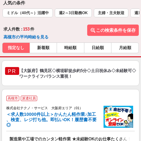
人気の条件
ミドル（40代～）活躍中
週2～3日勤務OK
主婦・主夫歓迎
週1
求人件数 :
153
件
この検索条件を保存
高槻市の平均時給を見る
指定なし
新着順
時給順
日給順
月給順
【大阪府】鶴見区◇横堤駅徒歩約5分◇土日祝休み◇未経験可◇
PR
ワークライフバランス重視！
≪
高槻市
派遣社員
株式会社テクノ・サービス 大阪府エリア（01）
＜求人数10000件以上＞かんたん軽作業♪加工
、検査、レジ打ち他。即払いOK！履歴書不要
◎
お
製造業や工場でのカンタン軽作業 ★未経験OKのお仕事たくさん！
未