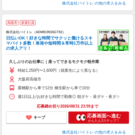
株式会社バイトレ
の他の求人をみる
高槻市
派遣社員
株式会社バイトレ（ADM819926GT82）
く
日払いOK！好きな時間でサクッと働けるスキ
マバイト多数！単発や短時間＆常時1万件以上
☆
の求人アリ！
験
久しぶりのお仕事に｜座ってできるモクモク軽作業
即
活
時給1,250円〜1,600円（就業先により異なる）
（
大阪府高槻市
短
K
栗橋駅から車で12分 柳生駅から車で10分
日
髪
週1日以上/お好きな時間で勤務◎ 朝ダケ・昼ダケ・夜ダケ・夜勤など、 ご自
応募締め切り2026/08/31 23:59まで
応募画面へ進む
キープ
かんたん3ステップ！
株式会社バイトレ
の他の求人をみる