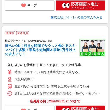
応募画面へ進む
キープ
かんたん3ステップ！
株式会社バイトレ
の他の求人をみる
高槻市
派遣社員
株式会社バイトレ（ADM819926GT85）
く
日払いOK！好きな時間でサクッと働けるスキ
マバイト多数！単発や短時間＆常時1万件以上
☆
の求人アリ！
験
久しぶりのお仕事に｜座ってできるモクモク軽作業
即
活
時給1,250円〜1,600円（就業先により異なる）
（
大阪府高槻市
短
K
北赤羽駅から徒歩で17分 志村坂上駅から徒歩で12分
日
髪
週1日以上/お好きな時間で勤務◎ 朝ダケ・昼ダケ・夜ダケ・夜勤など、 ご自
応募締め切り2026/08/31 23:59まで
応募画面へ進む