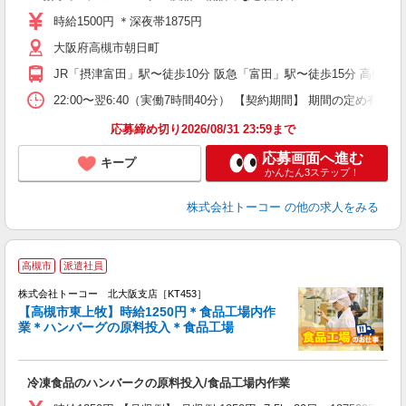
ー
時給1500円 ＊深夜帯1875円
保
大阪府高槻市朝日町
JR「摂津富田」駅〜徒歩10分 阪急「富田」駅〜徒歩15分 高槻
22:00〜翌6:40（実働7時間40分） 【契約期間】 期間の
応募締め切り2026/08/31 23:59まで
応募画面へ進む
キープ
かんたん3ステップ！
株式会社トーコー
の他の求人をみる
高槻市
派遣社員
事
勤
株式会社トーコー 北大阪支店［KT453］
【高槻市東上牧】時給1250円＊食品工場内作
て
業＊ハンバーグの原料投入＊食品工場
の
男
高
冷凍食品のハンバークの原料投入/食品工場内作業
カ