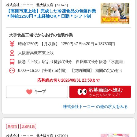
株式会社トーコー 北大阪支店［KT673］
【高槻市東上牧】完成した冷凍食品の包装作業
＊時給1250円＊未経験OK＊日勤＊シフト制
ソ
ン
高
大手食品工場でからあげの包装作業
カ
時給1250円 【月収例】 1250円×7.5h×20日＝187500円
大阪府高槻市東上牧
阪急「上牧」駅より徒歩で9分 自転車で4分 阪急「水無瀬」駅よ
8:00〜16:30（実働7.5時間） 【契約期間】 期間の定め
応募締め切り2026/08/31 23:59まで
応募画面へ進む
キープ
かんたん3ステップ！
株式会社トーコー
の他の求人をみる
☆
高槻市
派遣社員
株式会社トーコー 北大阪支店［KT002］