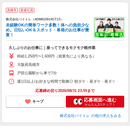
高槻市
派遣社員
株式会社バイトレ（ADM810914GT13）
未経験OKの簡単ワーク多数！体への負担少な
め。日払いOK＆スポット・単発のお仕事が豊
富！
ス
ロ
久しぶりのお仕事に｜座ってできるモクモク軽作業
即
活
時給1,250円〜1,600円（就業先により異なる）
（
大阪府高槻市
短
K
戸田公園駅から車で7分
日
髪
週1日以上/お好きな時間で勤務◎ 朝ダケ・昼ダケ・夜ダケ・夜勤など、 ご自
応募締め切り2026/08/31 23:59まで
応募画面へ進む
キープ
かんたん3ステップ！
株式会社バイトレ
の他の求人をみる