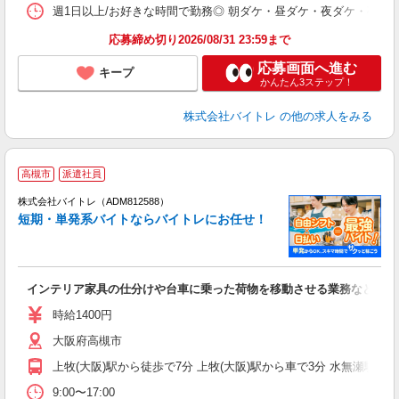
髪
週1日以上/お好きな時間で勤務◎ 朝ダケ・昼ダケ・夜ダケ・夜勤など、 ご自
応募締め切り2026/08/31 23:59まで
応募画面へ進む
キープ
かんたん3ステップ！
株式会社バイトレ
の他の求人をみる
高槻市
派遣社員
ィ
株式会社バイトレ（ADM812588）
短期・単発系バイトならバイトレにお任せ！
い
インテリア家具の仕分けや台車に乗った荷物を移動させる業務など
即
活
時給1400円
（
大阪府高槻市
煙
週
上牧(大阪)駅から徒歩で7分 上牧(大阪)駅から車で3分 水無瀬駅か
9:00〜17:00