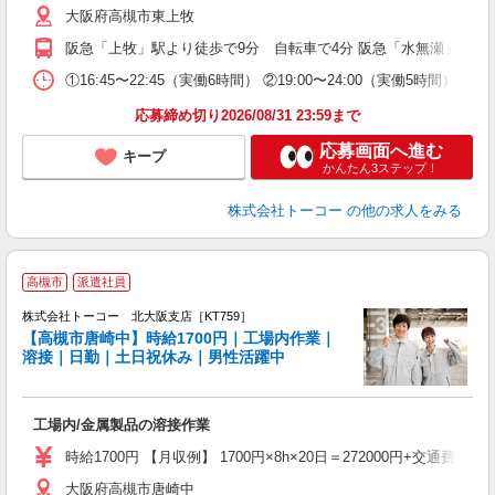
大阪府高槻市東上牧
阪急「上牧」駅より徒歩で9分 自転車で4分 阪急「水無瀬」駅よ
①16:45〜22:45（実働6時間） ②19:00〜24:00（
応募締め切り2026/08/31 23:59まで
応募画面へ進む
キープ
かんたん3ステップ！
株式会社トーコー
の他の求人をみる
☆
高槻市
派遣社員
日
書
株式会社トーコー 北大阪支店［KT759］
時
【高槻市唐崎中】時給1700円｜工場内作業｜
さ
溶接｜日勤｜土日祝休み｜男性活躍中
高
と
ル
工場内/金属製品の溶接作業
時給1700円 【月収例】 1700円×8h×20日＝272000円+交通費
大阪府高槻市唐崎中