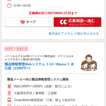
9:00〜18:00
応募締め切り2027/08/04 23:59まで
応募画面へ進む
キープ
かんたん3ステップ！
株式会社アイデム
の他の求人をみる
吹田市
派遣社員
パーソルエクセルHRパートナーズ株式会社 テクニカルキ
ャリアサポート部/26-0572100
製品情報管理Webシステム《 C# / Blazor 》＠
よ
江坂［2300円〜］
で
員
製造メーカー向け製品情報管理システム開発
ミ
日
時給2300円〜2400円（経験・能力による）
ー
大阪府吹田市／最寄駅：江坂駅
費
OsakaMetro御堂筋線「江坂」駅より徒歩5分