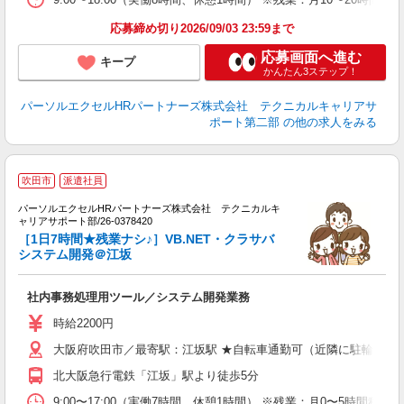
応募締め切り2026/09/03 23:59まで
応募画面へ進む
キープ
かんたん3ステップ！
パーソルエクセルHRパートナーズ株式会社 テクニカルキャリアサ
ポート第二部
の他の求人をみる
吹田市
派遣社員
パーソルエクセルHRパートナーズ株式会社 テクニカルキ
ミ
ャリアサポート部/26-0378420
日
［1日7時間★残業ナシ♪］VB.NET・クラサバ
ー
システム開発＠江坂
費
社内事務処理用ツール／システム開発業務
時給2200円
大阪府吹田市／最寄駅：江坂駅 ★自転車通勤可（近隣に駐輪場あ
北大阪急行電鉄「江坂」駅より徒歩5分
9:00〜17:00（実働7時間、休憩1時間） ※残業：月0〜5時間