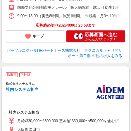
国際文化公園都市モノレール「阪大病院前」駅より徒歩15分
9:00〜18:00（実働8時間、休憩1時間） ※残業：月0〜19時
応募締め切り2026/09/03 23:59まで
応募画面へ進む
キープ
かんたん3ステップ！
パーソルエクセルHRパートナーズ株式会社 テクニカルキャリアサ
ポート第二部
の他の求人をみる
吹田市
正社員
株式会社ステムリム
社内システム担当
を
社内システム担当
月給\330,000〜\500,000 基本給\330,000〜\500,000を含む/月
大阪府吹田市