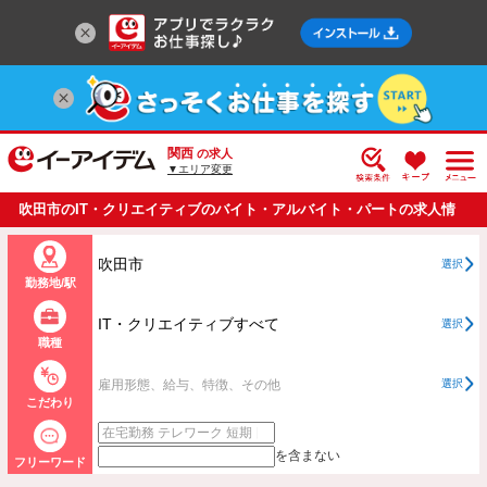
関西
の求人
▼エリア変更
吹田市のIT・クリエイティブのバイト・アルバイト・パートの求人情
報一覧
吹田市
選択
勤務地/駅
IT・クリエイティブすべて
選択
職種
雇用形態、給与、特徴、その他
選択
こだわり
を含まない
フリーワード