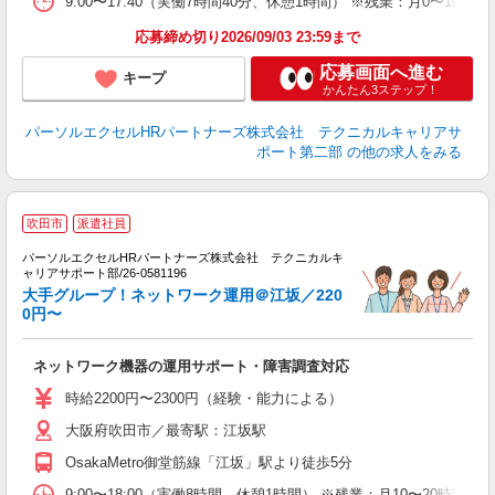
9:00〜17:40（実働7時間40分、休憩1時間） ※残業：月0〜
応募締め切り2026/09/03 23:59まで
応募画面へ進む
キープ
かんたん3ステップ！
パーソルエクセルHRパートナーズ株式会社 テクニカルキャリアサ
ポート第二部
の他の求人をみる
吹田市
派遣社員
パーソルエクセルHRパートナーズ株式会社 テクニカルキ
ャリアサポート部/26-0581196
大手グループ！ネットワーク運用＠江坂／220
よ
0円〜
で
員
ネットワーク機器の運用サポート・障害調査対応
ミ
日
時給2200円〜2300円（経験・能力による）
ー
大阪府吹田市／最寄駅：江坂駅
OsakaMetro御堂筋線「江坂」駅より徒歩5分
9:00〜18:00（実働8時間、休憩1時間） ※残業：月10〜20時