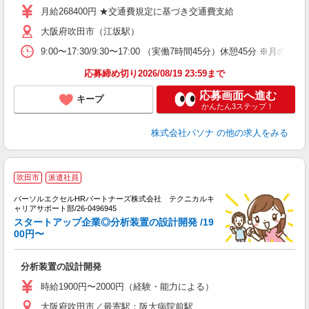
月給268400円 ★交通費規定に基づき交通費支給
大阪府吹田市（江坂駅）
9:00〜17:30/9:30〜17:00 （実働7時間45分）休憩
応募締め切り2026/08/19 23:59まで
応募画面へ進む
キープ
かんたん3ステップ！
株式会社パソナ
の他の求人をみる
吹田市
派遣社員
パーソルエクセルHRパートナーズ株式会社 テクニカルキ
ミ
ャリアサポート部/26-0496945
日
スタートアップ企業◎分析装置の設計開発 /19
00円〜
分析装置の設計開発
時給1900円〜2000円（経験・能力による）
大阪府吹田市／最寄駅：阪大病院前駅