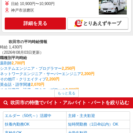
日給 10,900円〜10,900円
神戸市須磨区
詳細を見る
とりあえずキープ
吹田市の平均時給情報
時給 1,430円
（2026年08月03日更新）
職種別平均時給
薬剤師
2,700円
システムエンジニア・プログラマー
2,250円
ネットワークエンジニア・サーバーエンジニア
2,200円
その他IT・クリエイティブ
2,200円
英会話・語学関連
2,070円
その他建築・設備・アクティブワーク
2,000円
もっと見る
研究開発・分析評価
1,983円
作業療法士・理学療法士・言語聴覚士・視能訓練士
1,926円
吹田市の特徴でバイト・アルバイト・パートを絞り込む
生産管理・品質管理
1,800円
医薬品・ドラッグストア
1,633円
エルダー（50代～）活躍中
主婦・主夫歓迎
吹田市の他の職種の平均時給を見る
扶養内勤務OK
短時間勤務（1日4h以内）OK
高校生OK
大学生歓迎