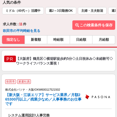
人気の条件
ミドル（40代～）活躍中
週2～3日勤務OK
主婦・主夫歓迎
週1
求人件数 :
11
件
この検索条件を保存
吹田市の平均時給を見る
指定なし
新着順
時給順
日給順
月給順
【大阪府】鶴見区◇横堤駅徒歩約5分◇土日祝休み◇未経験可◇
PR
ワークライフバランス重視！
吹田市
派遣社員
株式会社パソナ・大阪/OKW600117521502
【新大阪・江坂エリア】サービス業界／月額2
65300円以上／残業少なめ／人事事務のお仕事
です
(
システム運用設計/人事労務
交