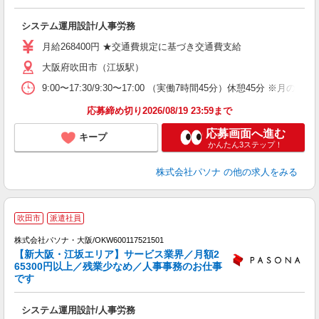
意
交
システム運用設計/人事労務
月給268400円 ★交通費規定に基づき交通費支給
大阪府吹田市（江坂駅）
9:00〜17:30/9:30〜17:00 （実働7時間45分）休憩
応募締め切り2026/08/19 23:59まで
応募画面へ進む
キープ
かんたん3ステップ！
株式会社パソナ
の他の求人をみる
吹田市
派遣社員
株式会社パソナ・大阪/OKW600117521501
【新大阪・江坂エリア】サービス業界／月額2
65300円以上／残業少なめ／人事事務のお仕事
です
が
システム運用設計/人事労務
交