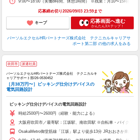
9:00〜18:00（実働8時間、休憩1時間） ※残業：月10〜15
応募締め切り2026/09/03 23:59まで
応募画面へ進む
キープ
かんたん3ステップ！
パーソルエクセルHRパートナーズ株式会社 テクニカルキャリアサ
ポート第二部
の他の求人をみる
吹田市
派遣社員
パーソルエクセルHRパートナーズ株式会社 テクニカルキ
ち
ャリアサポート部/26-0530452
高
［月38万円〜］ピッキング仕分けデバイスの
バ
電気回路設計
ピッキング仕分けデバイスの電気回路設計
時給2500円〜2600円（経験・能力による）
大阪府吹田市／最寄駅：江坂駅、南吹田駅 ※自転車・バイク通勤
OsakaMetro御堂筋線「江坂」駅より徒歩13分 JRおおさか東線