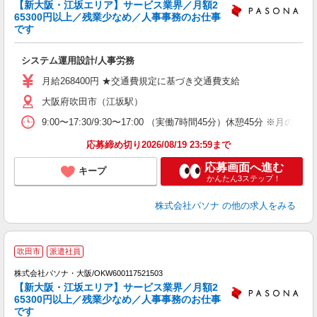
【新大阪・江坂エリア】サービス業界／月額2
65300円以上／残業少なめ／人事事務のお仕事
です
(
システム運用設計/人事労務
交
月給268400円 ★交通費規定に基づき交通費支給
大阪府吹田市（江坂駅）
9:00〜17:30/9:30〜17:00 （実働7時間45分）休憩
応募締め切り2026/08/19 23:59まで
応募画面へ進む
キープ
かんたん3ステップ！
株式会社パソナ
の他の求人をみる
吹田市
派遣社員
株式会社パソナ・大阪/OKW600117521503
【新大阪・江坂エリア】サービス業界／月額2
65300円以上／残業少なめ／人事事務のお仕事
です