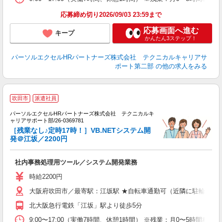
応募締め切り2026/09/03 23:59まで
応募画面へ進む
キープ
かんたん3ステップ！
パーソルエクセルHRパートナーズ株式会社 テクニカルキャリアサ
ポート第二部
の他の求人をみる
吹田市
派遣社員
パーソルエクセルHRパートナーズ株式会社 テクニカルキ
ミ
ャリアサポート部/26-0369781
日
［残業なし♪定時17時！］VB.NETシステム開
ー
発＠江坂／2200円
費
社内事務処理用ツール／システム開発業務
時給2200円
大阪府吹田市／最寄駅：江坂駅 ★自転車通勤可（近隣に駐輪場あ
北大阪急行電鉄「江坂」駅より徒歩5分
9:00〜17:00（実働7時間、休憩1時間） ※残業：月0〜5時間