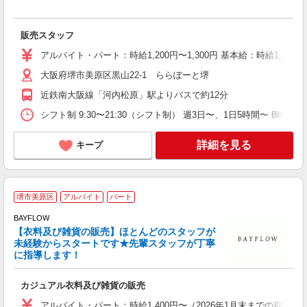
ま
販売スタッフ
昇
アルバイト・パート：時給1,200円〜1,300円 基本給：時給1,200円
大阪府堺市美原区黒山22-1 ららぽーと堺
近鉄南大阪線「河内松原」駅よりバスで約12分
シフト制 9:30〜21:30（シフト制） 週3日〜、1日5時間〜 8時間勤務大歓迎 ［4
詳細を見る
キープ
堺市美原区
アルバイト
パート
BAYFLOW
【衣料及び雑貨の販売】ほとんどのスタッフが
未経験からスタートです★先輩スタッフが丁寧
に指導します！
ァ
カジュアル衣料及び雑貨の販売
由
アルバイト・パート：時給1,400円〜（2026年1月末までの期間限定時