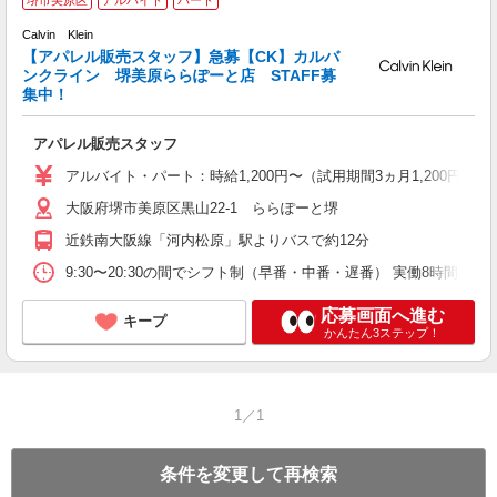
験
Calvin Klein
【アパレル販売スタッフ】急募【CK】カルバ
わ
ンクライン 堺美原ららぽーと店 STAFF募
未
集中！
り
交
アパレル販売スタッフ
アルバイト・パート：時給1,200円〜（試用期間3ヵ月1,200円）
大阪府堺市美原区黒山22-1 ららぽーと堺
近鉄南大阪線「河内松原」駅よりバスで約12分
9:30〜20:30の間でシフト制（早番・中番・遅番） 実働8時間（休
応募画面へ進む
キープ
かんたん3ステップ！
1／1
条件を変更して再検索