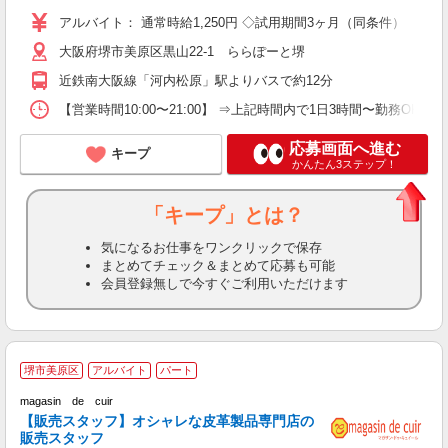
アルバイト： 通常時給1,250円 ◇試用期間3ヶ月（同条件）
大阪府堺市美原区黒山22-1 ららぽーと堺
近鉄南大阪線「河内松原」駅よりバスで約12分
【営業時間10:00〜21:00】 ⇒上記時間内で1日3時間〜勤務OK★ 
応募画面へ進む
キープ
かんたん3ステップ！
「キープ」とは？
気になるお仕事をワンクリックで保存
まとめてチェック＆まとめて応募も可能
会員登録無しで今すぐご利用いただけます
堺市美原区
アルバイト
パート
喜
magasin de cuir
【販売スタッフ】オシャレな皮革製品専門店の
販売スタッフ