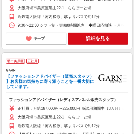
大阪府堺市美原区黒山22-1 ららぽーと堺
近鉄南大阪線「河内松原」駅よりバスで約12分
9:30〜21:30 シフト制・実働8時間以内 ◆曜日応相談 ・月〜金／9
詳細を見る
キープ
堺市美原区
正社員
GARN
【ファッションアドバイザー（販売スタッフ）
】お客様の気持ちに寄り添うことを一番大切に
しています。
す
ボ
ファッションアドバイザー（レディスアパレル販売スタッフ）
正社員：月給197,000円〜225,000円 ※試用期間中（3カ月）は月
大阪府堺市美原区黒山22-1 ららぽーと堺
近鉄南大阪線「河内松原」駅よりバスで約12分