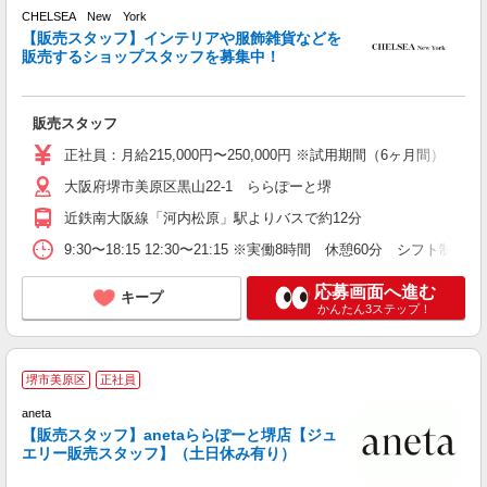
未
CHELSEA New York
型
【販売スタッフ】インテリアや服飾雑貨などを
販売するショップスタッフを募集中！
販売スタッフ
正社員：月給215,000円〜250,000円 ※試用期間（6ヶ月間）：月給2
大阪府堺市美原区黒山22-1 ららぽーと堺
近鉄南大阪線「河内松原」駅よりバスで約12分
9:30〜18:15 12:30〜21:15 ※実働8時間 休憩60分 シフト制
応募画面へ進む
キープ
かんたん3ステップ！
堺市美原区
正社員
aneta
未
【販売スタッフ】anetaららぽーと堺店【ジュ
エリー販売スタッフ】（土日休み有り）