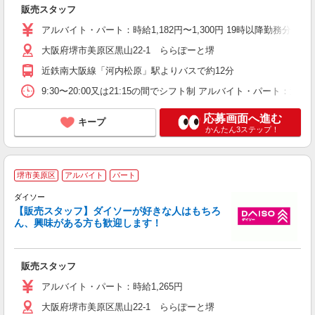
夜
販売スタッフ
社
アルバイト・パート：時給1,182円〜1,300円 19時以降勤務分
大阪府堺市美原区黒山22-1 ららぽーと堺
近鉄南大阪線「河内松原」駅よりバスで約12分
9:30〜20:00又は21:15の間でシフト制 アルバイト・パート：週
応募画面へ進む
キープ
かんたん3ステップ！
堺市美原区
アルバイト
パート
ダイソー
未
【販売スタッフ】ダイソーが好きな人はもちろ
務
ん、興味がある方も歓迎します！
ク
り
販売スタッフ
アルバイト・パート：時給1,265円
大阪府堺市美原区黒山22-1 ららぽーと堺