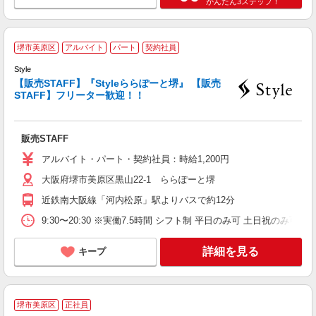
かんたん3ステップ！
堺市美原区
アルバイト
パート
契約社員
な
Style
【販売STAFF】『Styleららぽーと堺』 【販売
STAFF】フリーター歓迎！！
未
シ
販売STAFF
アルバイト・パート・契約社員：時給1,200円
大阪府堺市美原区黒山22-1 ららぽーと堺
近鉄南大阪線「河内松原」駅よりバスで約12分
9:30〜20:30 ※実働7.5時間 シフト制 平日のみ可 土日祝のみ可
詳細を見る
キープ
堺市美原区
正社員