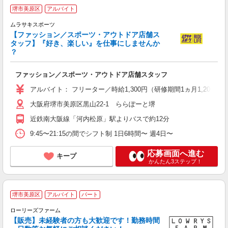
堺市美原区
アルバイト
ムラサキスポーツ
募
【ファッション／スポーツ・アウトドア店舗ス
昇
タッフ】『好き、楽しい』を仕事にしませんか
？
ファッション／スポーツ・アウトドア店舗スタッフ
アルバイト： フリーター／時給1,300円（研修期間1ヵ月1,200円
大阪府堺市美原区黒山22-1 ららぽーと堺
近鉄南大阪線「河内松原」駅よりバスで約12分
9:45〜21:15の間でシフト制 1日6時間〜 週4日〜
応募画面へ進む
キープ
かんたん3ステップ！
堺市美原区
アルバイト
パート
し
ローリーズファーム
【販売】未経験者の方も大歓迎です！勤務時間