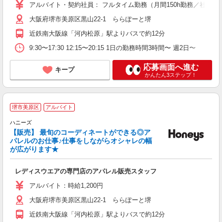
費
アルバイト・契約社員： フルタイム勤務（月間150h勤務／社会保険
大阪府堺市美原区黒山22-1 ららぽーと堺
近鉄南大阪線「河内松原」駅よりバスで約12分
9:30〜17:30 12:15〜20:15 1日の勤務時間3時間〜 週2日〜
応募画面へ進む
キープ
かんたん3ステップ！
堺市美原区
アルバイト
ハニーズ
【販売】 最旬のコーディネートができる◎ア
パレルのお仕事♪仕事をしながらオシャレの幅
が広がります★
し
レディスウエアの専門店のアパレル販売スタッフ
未
アルバイト：時給1,200円
大阪府堺市美原区黒山22-1 ららぽーと堺
近鉄南大阪線「河内松原」駅よりバスで約12分