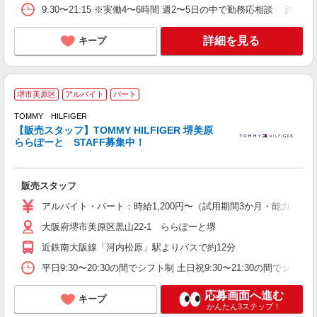
9:30〜21:15 ※実働4〜6時間 週2〜5日の中で勤務応相談 詳
詳細を見る
キープ
今
堺市美原区
アルバイト
パート
TOMMY HILFIGER
【販売スタッフ】TOMMY HILFIGER 堺美原
ららぽーと STAFF募集中！
の
未
～
販売スタッフ
髭
特
アルバイト・パート：時給1,200円〜（試用期間3か月・能力によ
大阪府堺市美原区黒山22-1 ららぽーと堺
近鉄南大阪線「河内松原」駅よりバスで約12分
平日9:30〜20:30の間でシフト制 土日祝9:30〜21:30の間
応募画面へ進む
キープ
かんたん3ステップ！