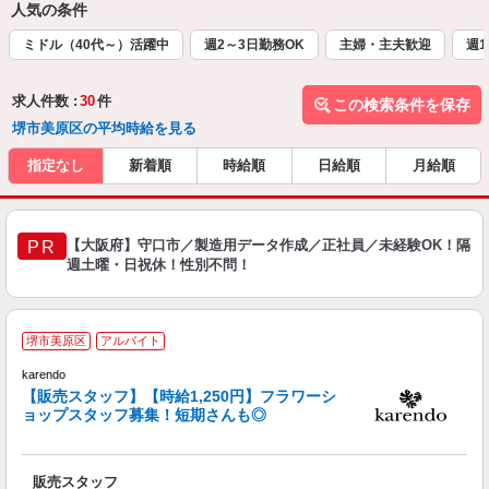
人気の条件
ミドル（40代～）活躍中
週2～3日勤務OK
主婦・主夫歓迎
週1
求人件数 :
30
件
この検索条件を保存
堺市美原区の平均時給を見る
指定なし
新着順
時給順
日給順
月給順
【大阪府】守口市／製造用データ作成／正社員／未経験OK！隔
PR
週土曜・日祝休！性別不問！
堺市美原区
アルバイト
karendo
気
【販売スタッフ】【時給1,250円】フラワーシ
昇
ョップスタッフ募集！短期さんも◎
祝
販売スタッフ