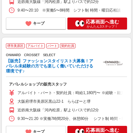
近鉄南大阪線「河内松原」駅よりバスで約12分
9:40〜20:10 ※実働5〜8時間 シフト制 時間・曜日応相談 1日最
応募画面へ進む
キープ
かんたん3ステップ！
堺市美原区
アルバイト
パート
契約社員
ONWARD CROSSET SELECT
だ
【販売】ファッションスタイリスト大募集！ア
C
パレル未経験の方でも楽しく働いていただける
環境です♪
元
アパレルショップの販売スタッフ
未
夕
アルバイト・パート・契約社員：時給1,180円〜 ※経験・能力に
ワ
大阪府堺市美原区黒山22-1 ららぽーと堺
テ
近鉄南大阪線「河内松原」駅よりバスで約12分
9:30〜21:20 ※実働7時間20分、休憩80分 シフト制 時間・曜日応相談 1
応募画面へ進む
キープ