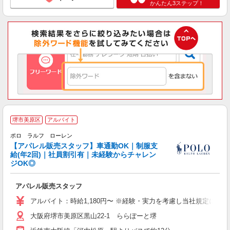
かんたん3ステップ！
堺市美原区
アルバイト
ポロ ラルフ ローレン
【アパレル販売スタッフ】車通勤OK｜制服支
給(年2回)｜社員割引有｜未経験からチャレン
ジOK◎
し
アパレル販売スタッフ
未
勤
アルバイト：時給1,180円〜 ※経験・実力を考慮し当社規定によ
休
大阪府堺市美原区黒山22-1 ららぽーと堺
り