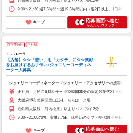
近鉄南大阪線「河内松原」駅よりバスで約12分
9:00〜21:30 週7.5時間〜週19.5時間以内（週2日以上、
応募画面へ進む
キープ
かんたん3ステップ！
＼
堺市美原区
正社員
ミルフローラ
【店舗】☆☆「想い」を「カタチ」に☆☆笑顔
をお届けするお手伝い♪ジュエリーコーディネ
ーター大募集！
る
ジュエリーコーディネーター（ジュエリー・アクセサリーの接客販売）
未
正社員：月給216,000円〜 ※12時間30分の固定残業代21,600
大阪府堺市美原区黒山22-1 ららぽーと堺
近鉄南大阪線「河内松原」駅よりバスで約12分
9:30〜21:00の内、実働7.75h、休憩1hのシフト交代制 ※平日の営業時間
応募画面へ進む
キープ