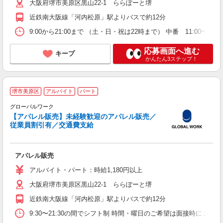
大阪府堺市美原区黒山22-1 ららぽーと堺
近鉄南大阪線「河内松原」駅よりバスで約12分
9:00から21:00まで （土・日・祝は22時まで） 中番 11:00〜19
応募画面へ進む
キープ
かんたん3ステップ！
堺市美原区
アルバイト
パート
な
グローバルワーク
【アパレル販売】未経験歓迎のアパレル販売／
従業員割引有／交通費支給
ス
未
アパレル販売
日
由
アルバイト・パート：時給1,180円以上
費
大阪府堺市美原区黒山22-1 ららぽーと堺
近鉄南大阪線「河内松原」駅よりバスで約12分
9:30〜21:30の間でシフト制 時間・曜日のご希望は面接時にご相