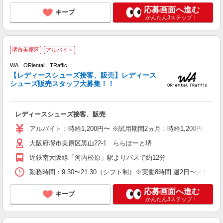
応募画面へ進む
キープ
かんたん3ステップ！
堺市美原区
アルバイト
WA ORiental TRaffic
【レディースシューズ接客、販売】レディース
シューズ販売スタッフ大募集！！
方
未
自
レディースシューズ接客、販売
り
アルバイト：時給1,200円〜 ※試用期間2ヵ月：時給1,200円 
大阪府堺市美原区黒山22-1 ららぽーと堺
近鉄南大阪線「河内松原」駅よりバスで約12分
勤務時間：9:30〜21:30（シフト制）※実働8時間 週2日〜／1日8
応募画面へ進む
キープ
かんたん3ステップ！