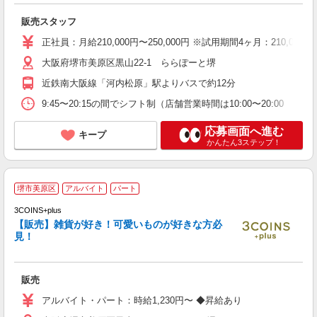
販売スタッフ
正社員：月給210,000円〜250,000円 ※試用期間4ヶ月：21
大阪府堺市美原区黒山22-1 ららぽーと堺
近鉄南大阪線「河内松原」駅よりバスで約12分
9:45〜20:15の間でシフト制（店舗営業時間は10:00〜20:00 ※土
応募画面へ進む
キープ
かんたん3ステップ！
人
堺市美原区
アルバイト
パート
経
3COINS+plus
昼
【販売】雑貨が好き！可愛いものが好きな方必
O
見！
販売
アルバイト・パート：時給1,230円〜 ◆昇給あり