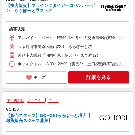
【接客販売】フライングタイガーコペンハーゲ
ン ららぽーと堺ストア
く
な
接客販売
経
る
アルバイト・パート：時給1,180円〜 ＊交通費全額支給、社会保
社
大阪府堺市美原区黒山22-1 ららぽーと堺
近鉄南大阪線「河内松原」駅よりバスで約12分
◆フルタイム 8:00〜22:00（実働8h／土日祝勤務可能な方／週
詳細を見る
キープ
堺市美原区
アルバイト
パート
2
GOHOBI
【販売スタッフ】GOHOBIららぽーと堺店【
迎
雑貨販売スタッフ募集】
未
勤