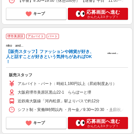
【早番】9:30〜19:00（休憩100分） 【遅番】平日 11:00〜20:3
応募画面へ進む
キープ
かんたん3ステップ！
n
堺市美原区
アルバイト
パート
未
niko and...
朝
【販売スタッフ】ファッションや雑貨が好き、
人と話すことが好きという気持ちがあればOK
！
販売スタッフ
アルバイト・パート：時給1,180円以上（昇給制度あり）
大阪府堺市美原区黒山22-1 ららぽーと堺
近鉄南大阪線「河内松原」駅よりバスで約12分
シフト制・実働8時間以内 ・月〜金／9:30〜20:30 ・土日祝／9:
応募画面へ進む
キープ
かんたん3ステップ！