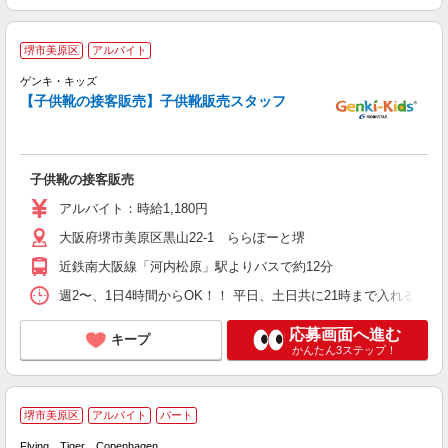
堺市美原区
アルバイト
ゲンキ・キッズ
【子供靴の接客販売】子供靴販売スタッフ
で
履
時
ー
子供靴の接客販売
アルバイト：時給1,180円
大阪府堺市美原区黒山22-1 ららぽーと堺
近鉄南大阪線「河内松原」駅よりバスで約12分
週2〜、1日4時間からOK！！ 平日、土日共に21時まで入れる方優遇！！！ 勤務
応募画面へ進む
キープ
かんたん3ステップ！
堺市美原区
アルバイト
パート
Flying Tiger Copenhagen