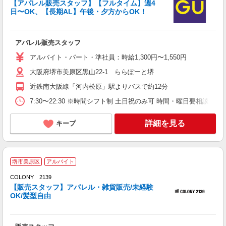
【アパレル販売スタッフ】【フルタイム】週4
日〜OK、【長期AL】午後・夕方からOK！
アパレル販売スタッフ
アルバイト・パート・準社員：時給1,300円〜1,550円
大阪府堺市美原区黒山22-1 ららぽーと堺
近鉄南大阪線「河内松原」駅よりバスで約12分
7:30〜22:30 ※時間シフト制 土日祝のみ可 時間・曜日要相談
詳細を見る
キープ
ア
堺市美原区
アルバイト
す
COLONY 2139
【販売スタッフ】アパレル・雑貨販売/未経験
OK/髪型自由
い
由