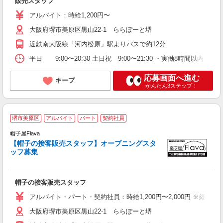
販売スタッフ
交
アルバイト：時給1,200円〜
大阪府堺市美原区黒山22-1 ららぽーと堺
近鉄南大阪線「河内松原」駅よりバスで約12分
平日 9:00〜20:30 土日祝 9:00〜21:30 ・実働8時間
応募画面へ進む
キープ
かんたん3ステップ！
堺市美原区
アルバイト
パート
契約社員
帽子屋Flava
思
【帽子の接客販売スタッフ】オープニングスタ
未
ッフ募集
が
O
帽子の接客販売スタッフ
登
アルバイト・パート・契約社員：時給1,200円〜2,000円 ※経
大阪府堺市美原区黒山22-1 ららぽーと堺