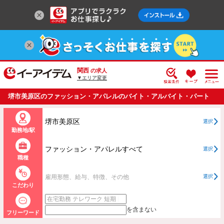
関西
の求人
▼エリア変更
堺市美原区のファッション・アパレルのバイト・アルバイト・パート
の求人情報一覧
堺市美原区
選択
勤務地/駅
ファッション・アパレルすべて
選択
職種
雇用形態、給与、特徴、その他
選択
こだわり
を含まない
フリーワード