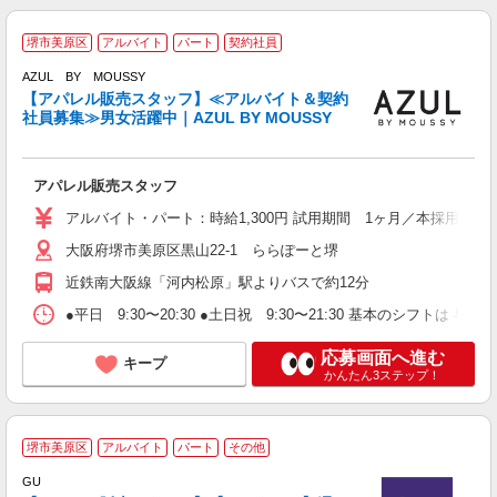
大
堺市美原区
アルバイト
パート
契約社員
AZUL BY MOUSSY
【アパレル販売スタッフ】≪アルバイト＆契約
が
社員募集≫男女活躍中｜AZUL BY MOUSSY
「
未
アパレル販売スタッフ
夜
アルバイト・パート：時給1,300円 試用期間 1ヶ月／本採用時と
大阪府堺市美原区黒山22-1 ららぽーと堺
近鉄南大阪線「河内松原」駅よりバスで約12分
●平日 9:30〜20:30 ●土日祝 9:30〜21:30 基本のシフトは 早
応募画面へ進む
キープ
かんたん3ステップ！
堺市美原区
アルバイト
パート
その他
昇
GU
あ