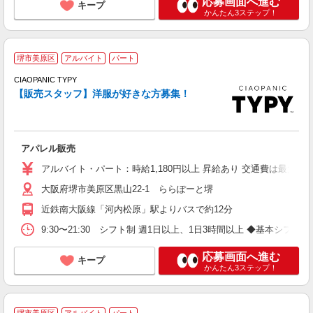
応募画面へ進む
キープ
かんたん3ステップ！
堺市美原区
アルバイト
パート
A
CIAOPANIC TYPY
【販売スタッフ】洋服が好きな方募集！
ッ
アパレル販売
主
勤
アルバイト・パート：時給1,180円以上 昇給あり 交通費は最大15
髪
大阪府堺市美原区黒山22-1 ららぽーと堺
あ
近鉄南大阪線「河内松原」駅よりバスで約12分
9:30〜21:30 シフト制 週1日以上、1日3時間以上 ◆基本シフト 11:
応募画面へ進む
キープ
かんたん3ステップ！
堺市美原区
アルバイト
パート