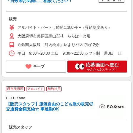
・日数等お気軽にご相談ください！
即
販売
以
車
アルバイト・パート：時給1,180円〜（昇給制度あり）
り
大阪府堺市美原区黒山22-1 ららぽーと堺
近鉄南大阪線「河内松原」駅よりバスで約12分
平日 9:30〜20:30 土日 9:30〜21:30 シフト制 週3
応募画面へ進む
キープ
かんたん3ステップ！
こ
堺市美原区
アルバイト
契約社員
す
F．O．Store
【販売スタッフ】服装自由のこども服の販売◎
ピ
交通費全額支給☆ 車通勤OK
l
顔
週
販売スタッフ
由