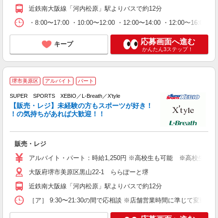
近鉄南大阪線「河内松原」駅よりバスで約12分
・8:00〜17:00 ・10:00〜12:00 ・12:00〜14:00 ・12:00〜16
応募画面へ進む
キープ
かんたん3ステップ！
堺市美原区
アルバイト
パート
SUPER SPORTS XEBIO／L-Breath／X’tyle
【販売・レジ】未経験の方もスポーツが好き！
い
！の気持ちがあれば大歓迎！！
未
O
あ
販売・レジ
アルバイト・パート：時給1,250円 ※高校生も可能 ※高校生は時給
大阪府堺市美原区黒山22-1 ららぽーと堺
近鉄南大阪線「河内松原」駅よりバスで約12分
［ア］ 9:30〜21:30の間で応相談 ※店舗営業時間に準じて変動あ