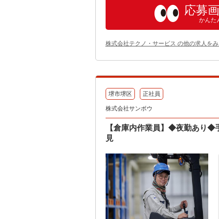
応募
かんた
株式会社テクノ・サービス の他の求人をみ
堺市堺区
正社員
株式会社サンボウ
【倉庫内作業員】◆夜勤あり◆
見