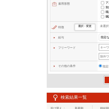
ア
雇用形態
契
職
嘱
未選択
選択・変更
特徴
給与
フリーワード
その他の条件
指定
この
検索結果一覧
並び替え ：
新着順
時給順