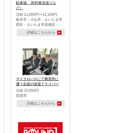
駐車場、JR列車見張りな
ど）
日給 11,000円〜12,100円
栃木市・小山市・さいたま市
西区・さいたま市岩槻区・久
喜市・蓮田市
詳細はこちらから
マイクロバスにて教習所に
通う生徒の送迎ドライバー
日給 15,850円
箕面市
詳細はこちらから