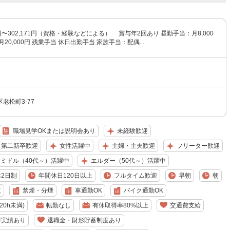
6円〜302,171円（資格・経験などによる） 賞与年2回あり 昼勤手当：月8,000
20,000円 残業手当 休日出勤手当 家族手当：配偶...
老松町3-77
職場見学OKまたは説明会あり
未経験歓迎
・第二新卒歓迎
女性活躍中
主婦・主夫歓迎
フリーター歓迎
ミドル（40代～）活躍中
エルダー（50代～）活躍中
2日制
年間休日120日以上
フルタイム歓迎
早朝
朝
夜
禁煙・分煙
車通勤OK
バイク通勤OK
0h未満)
転勤なし
有休取得率80%以上
交通費支給
得実績あり
退職金・財形貯蓄制度あり