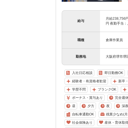
月給238,75
給与
円 夜勤手当：月
職種
倉庫作業員
勤務地
大阪府堺市堺区
入社日応相談
即日勤務OK
経験者・有資格者歓迎
新卒
学歴不問
ブランクOK
ボーナス・賞与あり
完全週休
昼
夕方
夜
深
自転車通勤OK
残業少なめ(月2
社会保険あり
産休・育休取