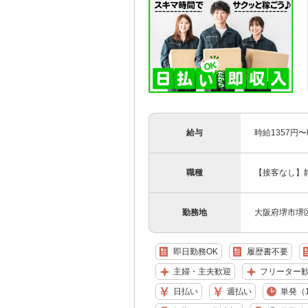
給与
時給1357円
職種
【接客なし】
勤務地
大阪府堺市堺
即日勤務OK
履歴書不要
主婦・主夫歓迎
フリーター
日払い
週払い
単発（