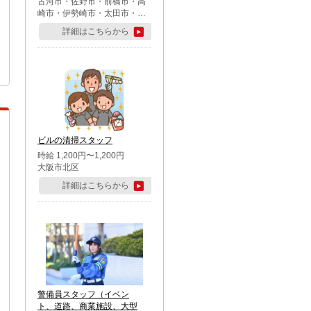
古河市・佐野市・前橋市・高
崎市・伊勢崎市・太田市・館
林市・藤岡市・大泉町・さい
詳細はこちらから
たま市北区・川越市・熊谷
市・行田市・秩父市・所沢
市・飯能市・東松山市・坂戸
市・鶴ケ島市・千葉市中央
区・市川市・松戸市・習志野
市・柏市・流山市・八千代
市・足立区・江戸川区・八王
子市・町田市
ビルの清掃スタッフ
時給 1,200円〜1,200円
大阪市北区
詳細はこちらから
警備員スタッフ（イベン
ト、道路、商業施設、大型