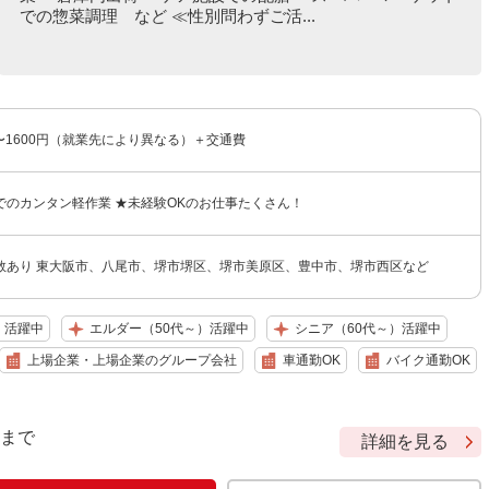
での惣菜調理 など ≪性別問わずご活...
円〜1600円（就業先により異なる）＋交通費
でのカンタン軽作業 ★未経験OKのお仕事たくさん！
数あり 東大阪市、八尾市、堺市堺区、堺市美原区、豊中市、堺市西区など
）活躍中
エルダー（50代～）活躍中
シニア（60代～）活躍中
上場企業・上場企業のグループ会社
車通勤OK
バイク通勤OK
9 まで
詳細を見る