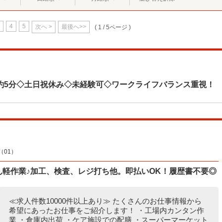
4
5
次へ >
最後へ>>
( 1 / 5ページ )
約5分◇土日祝休み◇未経験可◇ワークライフバランス重視！
01）
たん軽作業♪加工、検査、レジ打ち他。即払いOK！履歴書不要◎
≪求人件数10000件以上あり≫ たくさんのお仕事情報から
希望にあったお仕事をご紹介します！ ・工場内カンタン作
業 ・倉庫内出荷 ・ケア施設での配膳 ・スーパーマーケット