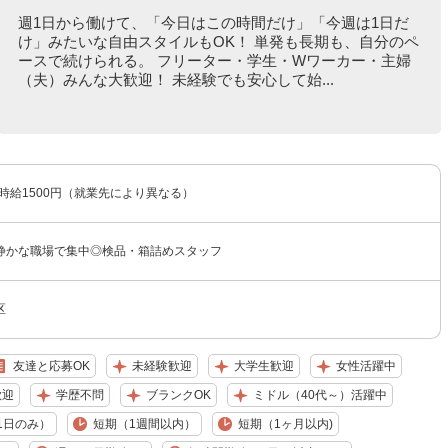
週1日から働けて、「今日はこの時間だけ」「今週は1日だ
け」みたいな自由スタイルもOK！ 単発も長期も、自分のペ
ースで続けられる。 フリーター・学生・Wワーカー・主婦
（夫）みんな大歓迎！ 未経験でも安心して始...
〜時給1500円（就業先により異なる）
静かな職場で集中◎検品・箱詰めスタッフ
区
友達と応募OK
未経験歓迎
大学生歓迎
女性活躍中
歓迎
学歴不問
ブランクOK
ミドル（40代～）活躍中
1日のみ）
短期（1週間以内）
短期（1ヶ月以内)