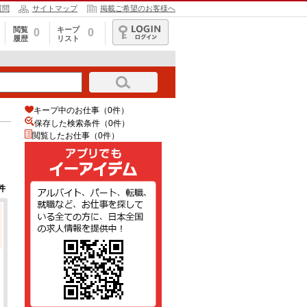
質問
サイトマップ
掲載ご希望のお客様へ
閲覧
キープ
0
0
履歴
リスト
ログイン
キープ中のお仕事（0件）
保存した検索条件（
0
件）
閲覧したお仕事（0件）
件