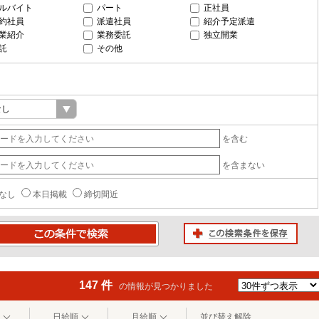
ルバイト
パート
正社員
約社員
派遣社員
紹介予定派遣
業紹介
業務委託
独立開業
託
その他
を含む
を含まない
なし
本日掲載
締切間近
この検索条件を保存
条件で検索
147 件
の情報が見つかりました
日給順
月給順
並び替え解除