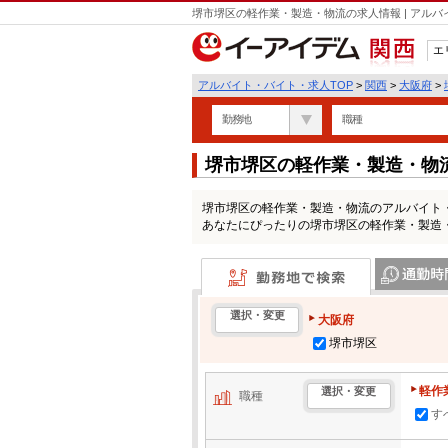
堺市堺区の軽作業・製造・物流の求人情報 | アル
エ
関西
アルバイト・バイト・求人TOP
>
関西
>
大阪府
>
勤務地
職種
堺市堺区の軽作業・製造・物
堺市堺区の軽作業・製造・物流のアルバイト
あなたにぴったりの堺市堺区の軽作業・製造
勤務地で検索
通勤時間・区
選択・変更
大阪府
堺市堺区
軽作
選択・変更
職種
す