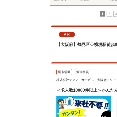
1
2
3
PR
【大阪府】鶴見区◇横堤駅徒歩
堺市堺区
派遣社員
株式会社テクノ・サービス 大阪府エリア（
＜求人数10000件以上＞かん