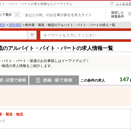
よくある
バイト・バイト・パートの求人情報ならイーアイデム
保存した
0
リア選択
「あなたの街」のお仕事が探せる求人サイト
検索条件
堺市
>
堺市堺区
> 軽作業・製造・物流のアルバイト・バイト・パートの求人一覧
流のアルバイト・バイト・パートの求人情報一覧
・バイト・パート・派遣のお仕事探しはイーアイデムで！
・物流の求人情報をご紹介します。
147
この条件の求人
間で検索
路線・駅・駅で検索
業・製造・物流
べて